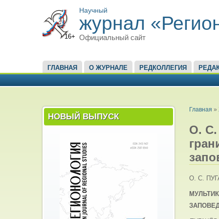
Научный
журнал «Регио
16+
Официальный сайт
ГЛАВНОЕ МЕНЮ
ГЛАВНАЯ
О ЖУРНАЛЕ
РЕДКОЛЛЕГИЯ
РЕДА
ВЫ ЗД
Главная
»
НОВЫЙ ВЫПУСК
О. С
гран
запо
О. С. ПУ
МУЛЬТИК
ЗАПОВЕД