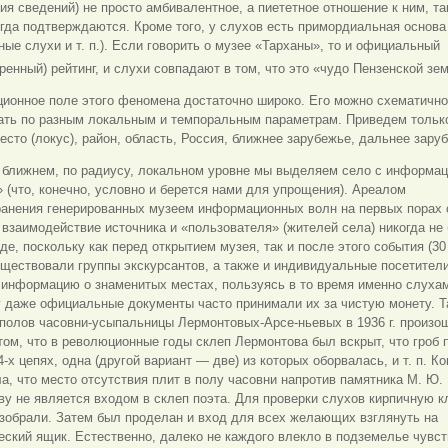
ия сведений) не просто амбивалентное, а пиететное отношение к ним, та
гда подтверждаются. Кроме того, у слухов есть примордиальная основа
ные слухи и т. п.). Если говорить о музее «Тарханы», то и официальный
ренный) рейтинг, и слухи совпадают в том, что это «чудо Пензенской зе
ионное поле этого феномена достаточно широко. Его можно схематично
ать по разным локальным и темпоральным параметрам. Приведем тольк
есто (локус), район, область, Россия, ближнее зарубежье, дальнее зару
 ближнем, по радиусу, локальном уровне мы выделяем село с информа
 (что, конечно, условно и берется нами для упрощения). Ареалом
ранения генерированных музеем информационных волн на первых порах
 взаимодействие источника и «пользователя» (жителей села) никогда не
де, поскольку как перед открытием музея, так и после этого события (3
существовали группы экскурсантов, а также и индивидуальные посетител
 информацию о знаменитых местах, пользуясь в то время именно слуха
 даже официальные документы часто принимали их за чистую монету. Т
полов часовни-усыпальницы Лермонтовых-Арсе-ньевых в 1936 г. произош
том, что в революционные годы склеп Лермонтова был вскрыт, что гроб 
4-х цепях, одна (другой вариант — две) из которых оборвалась, и т. п. К
а, что место отсутствия плит в полу часовни напротив памятника М. Ю.
у не является входом в склеп поэта. Для проверки слухов кирпичную к
зобрали. Затем был проделан и вход для всех желающих взглянуть на
ский ящик. Естественно, далеко не каждого влекло в подземелье чувст