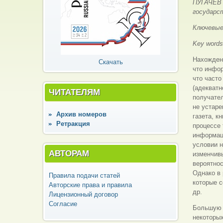
ПУГАЧЁВ 
государс
Ключевые
Key word
Нахождени
Скачать
что инфор
что часто
(адекватн
ЧИТАТЕЛЯМ
получател
не устаре
Архив номеров
газета, к
Ретракция
процессе 
информаци
условии н
АВТОРАМ
изменчивы
вероятнос
Однако в
Правила подачи статей
которые с
Авторские права и правила
др.
Лицензионный договор
Согласие
Большую 
некоторых