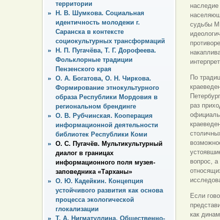
территории
наследие
Н. В. Шумкова. Социальная
населяющи
идентичность молодежи г.
судьбы М.
Саранска в контексте
идеологич
социокультурных трансформаций
противор
Н. П. Пугачёва, Т. Г. Дорофеева.
накаплива
Фольклорные традиции
интерпре
Пензенского края
По традиц
О. А. Богатова, О. Н. Чиркова.
краеведен
Формирование этнокультурного
Петербург
образа Республики Мордовия в
раз прих
региональном брендинге
официальн
О. В. Рубчинская. Кооперация
краеведен
информационной деятельности
столичны
библиотек Республики Коми
возможнос
О. С. Пугачёв. Мультикультурный
устоявши
диалог в границах
вопрос, а
информационного поля музея-
относящих
заповедника «Тарханы»
исследов
О. Ю. Кадейкин. Концепция
устойчивого развития как основа
Если гово
процесса экологической
представи
глокализации
как дина
Т. А. Нигматуллина. Общественно-