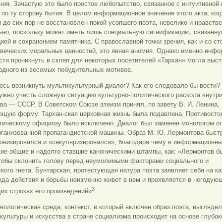
ния. Зачастую это было простое любопытство, связанное с интуитивной
 по ту сторону бытия. В целом информационное значение этого акта, ког
 до сих пор не восстановлен покой усопшего поэта, невелико и нравств
ьно, поскольку может иметь лишь специальную сигнификацию, связанну
ией и сохранением памятника. С православной точки зрения, как и со с
веческих моральных ценностей, это явная аномия. Однако именно инфо
ти проникнуть в склеп для некоторых посетителей «Тархан» могла выст
одного из весомых побудительных мотивов.
есь возникнуть мультикультурный диалог? Как его следовало бы вести?
ужно учесть сложную ситуацию культурно-политического раскола внутри
ва — СССР. В Советском Союзе атеизм принял, по завету В. И. Ленина,
ющую форму. Тархан-ская церковная жизнь была подавлена. Противосто
тическому официозу было исключено. Диалог был заменен монологом ог
рганизованной пропагандистской машины. Образ М. Ю. Лермонтова быст
онизировался и «секуляризировался», благодаря чему в информационны
ие общие и надолго ставшие каноническими штампы, как: «Лермонтов б
чтобы склонить голову перед неумолимыми факторами социального и
кого гнета. Бунтарская, протестующая натура поэта заявляет себя на к
да действия и борьбы неизменно живет в нем и проявляется в негодую
3
их строках его произведений»
.
ологическая среда, контекст, в который включен образ поэта, выглядел
культуры и искусства в стране социализма происходит на основе глубок