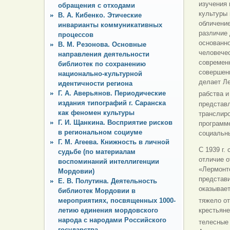
изучения 
обращения с отходами
культуры 
В. А. Кибенко. Этические
обличение
инварианты коммуникативных
различие 
процессов
основанно
В. М. Резонова. Основные
человечес
направления деятельности
современн
библиотек по сохранению
совершенн
национально-культурной
делает Л
идентичности региона
Г. А. Аверьянов. Периодические
рабства и
издания типографий г. Саранска
представл
как феномен культуры
транслиро
Г. И. Щанкина. Восприятие рисков
программе
в региональном социуме
социальны
Г. М. Агеева. Книжность в личной
С 1939 г.
судьбе (по материалам
отличие о
воспоминаний интеллигенции
«Лермонто
Мордовии)
представ
Е. В. Полутина. Деятельность
оказывает
библиотек Мордовии в
мероприятиях, посвященных 1000-
тяжело о
летию единения мордовского
крестьяне
народа с народами Российского
телесные 
государства