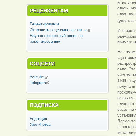
и получен
слухи ино
РЕЦЕНЗЕНТАМ
слух, дур
(удостове
Рецензирование
Отправить рецензию на статью
(внешняя
Информац
Научно-экспертный совет по
ссылка)
ранжиров
рецензированию
пример: м
На самом
«центром»
СОЦСЕТИ
распрост
село. Это
чистом ви
Youtube
(внешняя ссылка)
1939 г.) 
Telegram
(внешняя ссылка)
получали
поскольку
вскрытие 
слухов о 
ПОДПИСКА
висел на 
установил
Редакция
Лермонтов
Урал-Пресс
склепа ра
металличе