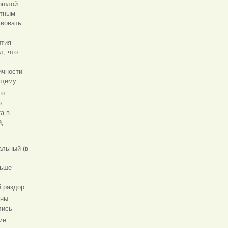
рошлой
стным
твовать
ития
л, что
ичности
ющему
го
о
а в
й,
альный (в
льше
й раздор
аны
лись
ме