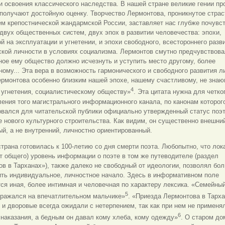
и освоения классического наследства. В нашей стране великие гении п
получают достойную оценку. Творчество Лермонтова, проникнутое стра
м крепостнической жандармской России, заставляет нас глубже почувс
двух общественных систем, двух эпох в развитии человечества: эпохи,
й на эксплуатации и угнетении, и эпохи свободного, всестороннего разв
кой личности в условиях социализма. Лермонтов смутно предчувствова
ое ему общество должно исчезнуть и уступить место другому, более
ому... Эта вера в возможность гармонического и свободного развития л
ермонтова особенно близким нашей эпохе, нашему счастливому, не зна
4
 угнетения, социалистическому обществу»
. Эта цитата нужна для четко
ения того магистрального информационного канала, по канонам которог
вался для читательской публики официально утвержденный статус поэт
 нового культурного строительства. Как видим, он существенно внешни
й, а не внутренний, личностно ориентированный.
 страна готовилась к 100-летию со дня смерти поэта. Любопытно, что лок
т общего) уровень информации о поэте в том же путеводителе (раздел
в в Тарханах»), также далеко не свободный от идеологии, позволял бо
ить индивидуальное, личностное начало. Здесь в информативном поле
ся иная, более интимная и человечная по характеру лексика. «Семейны
5
тражался на впечатлительном мальчике»
. «Приезда Лермонтова в Тарх
 и дворовые всегда ожидали с нетерпением, так как при нем не применя
6
наказания, а бедным он давал кому хлеба, кому одежду»
. О старом до