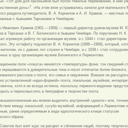
ых: «Тот дом для Арсеньевой был полон тяжелых переживаний, в нем у
7
инственная дочь»
. «На этом вязе устраивались качели для маленького
ого раздела путеводителя, В. А. Корнилов и А. И. Храмов, — местные 
язанные с бывшими Тарханами и Чембаром.
р Иванович Храмов (1901 —1958) — первый директор домов-музеев М. 
а в Тарханах и В. Г. Белинского в бывшем Чембаре. По поручению Н. К.
ал огромную работу по организации музеев, а с 1944 г. стал директором
кого. Эту эстафету подхватил В. А. Корнилов (1888—1968), который, хот
жителем, но с давних лет служил в Чембаре, а с 1938 г. стал сотрудник
ных в одну организацию музеев Белинского и Лермонтова.
ационном поле «локуса» меняется «температура» фона: тон сведений с
н окрашивается в доверительные тона и носит отпечаток более близкого, 
ованного рассказа о поэте, его семье и окружении. Внешне не расходяс
о установленной «идео-формой» поэта, локальная, музейная, интерпре
овечна, хотя и не всегда истинна, поскольку лермонто-ведению предст
крыть и переосмыслить в биографии и творчестве поэта.
с вышеизложенным мы можем выделить внутренний «диалог» или, точнее
ствие между локальной, сугубо музейной, информацией о Лермонтове и
ным, ранее определяемым в виде идеологического клише статусом
ского образа.
Советов был взят курс на расцвет и сближение наций, поэтому творческ