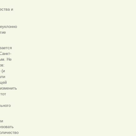
ества и
неуклонно
гие
вается
Санкт-
ым. Не
ов:
 (и
яли
ющей
 изменить
тот
льного
ли
изовать
оличество