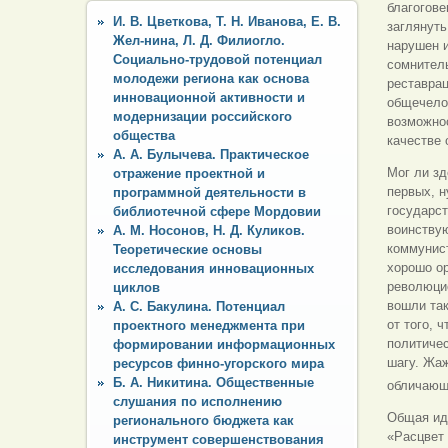
благогове
И. В. Цветкова, Т. Н. Иванова, Е. В.
заглянуть
Жел-нина, Л. Д. Филиогло.
нарушен и
Социально-трудовой потенциал
сомнител
молодежи региона как основа
реставрац
инновационной активности и
общечело
модернизации российского
возможнос
общества
качестве 
А. А. Булычева. Практическое
Мог ли зд
отражение проектной и
первых, н
программной деятельности в
государст
библиотечной сфере Мордовии
воинству
А. М. Носонов, Н. Д. Куликов.
коммунис
Теоретические основы
хорошо о
исследования инновационных
революци
циклов
вошли так
А. С. Бакулина. Потенциал
от того, 
проектного менеджмента при
политичес
формировании информационных
шагу. Жаж
ресурсов финно-угорского мира
Б. А. Никитина. Общественные
обличающ
слушания по исполнению
Общая иде
регионального бюджета как
«Расцвет 
инструмент совершенствования