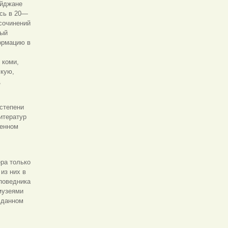
айджане
ось в 20—
 сочинений
ный
ормацию в
 коми,
скую,
,
 степени
итератур
венном
ра только
из них в
поведника
музеями
 данном