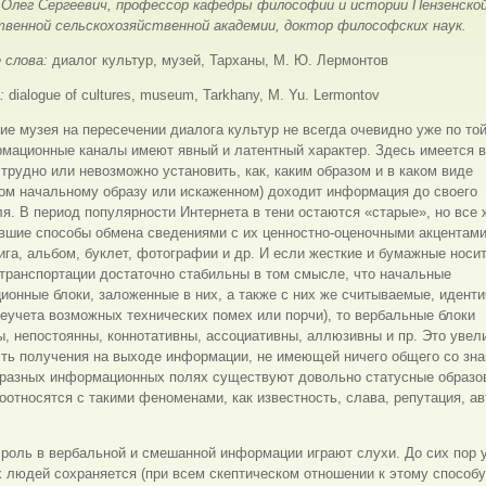
Олег Сергеевич, профессор кафедры философии и истории Пензенско
твенной сельскохозяйственной академии, доктор философских наук.
 слова:
диалог культур, музей, Тарханы, М. Ю. Лермонтов
s:
dialogue of cultures, museum, Tarkhany, M. Yu. Lermontov
е музея на пересечении диалога культур не всегда очевидно уже по той
мационные каналы имеют явный и латентный характер. Здесь имеется в
 трудно или невозможно установить, как, каким образом и в каком виде
ом начальному образу или искаженном) доходит информация до своего
я. В период популярности Интернета в тени остаются «старые», но все
вшие способы обмена сведениями с их ценностно-оценочными акцентами
нига, альбом, буклет, фотографии и др. И если жесткие и бумажные носи
транспортации достаточно стабильны в том смысле, что начальные
онные блоки, заложенные в них, а также с них же считываемые, иденти
еучета возможных технических помех или порчи), то вербальные блоки
, непостоянны, коннотативны, ассоциативны, аллюзивны и пр. Это увел
ть получения на выходе информации, не имеющей ничего общего со зна
 разных информационных полях существуют довольно статусные образо
оотносятся с такими феноменами, как известность, слава, репутация, ав
роль в вербальной и смешанной информации играют слухи. До сих пор 
 людей сохраняется (при всем скептическом отношении к этому способ