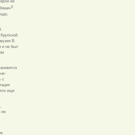
мерли ее
8
 Миши»
.
люди,
Ю.
 Крупской
 музея В.
я и не был
ом
тановится
не-
ь с
тация
ояло еще
,
 ее
ое