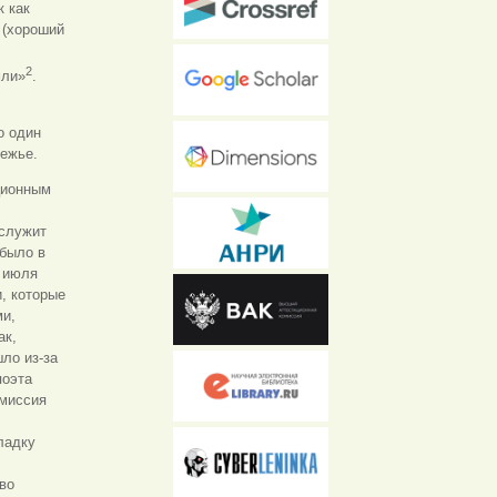
к как
 (хороший
2
мли»
.
о один
бежье.
ционным
 служит
 было в
0 июля
и, которые
ми,
ак,
ло из-за
поэта
омиссия
ладку
во