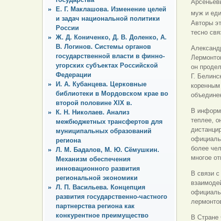
Арсеньев
Е. Г. Маклашова. Изменение целей
муж и ед
и задач национальной политики
Авторы эт
России
тесно св
Ж. Д. Кониченко, Д. В. Доленко, А.
В. Логинов. Системы органов
Александ
государственной власти в финно-
Лермонтов
угорских субъектах Российской
он продел
Федерации
Г. Белинс
И. А. Кубанцева. Церковные
коренным 
библиотеки в Мордовском крае во
объединен
второй половине XIX в.
В информ
К. Н. Николаев. Анализ
теплее, о
межбюджетных трансфертов для
дистанцир
муниципальных образований
официальн
региона
более чел
Л. М. Бадалов, М. Ю. Сёмушкин.
многое от
Механизм обеспечения
инновационного развития
В связи 
региональной экономики
взаимодей
Л. П. Васильева. Концепция
официаль
развития государственно-частного
лермонтов
партнерства региона как
конкурентное преимущество
В Стране 