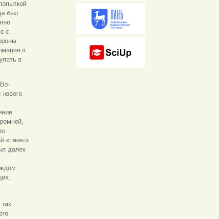
 попыткой
да был
енно
ю с
тороны
рмация о
упать в
 Во-
 нового
яние
ромной,
ро
й «пакет»
ыл далек
аждом
щих,
 так:
ого