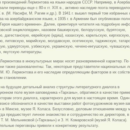
в произведений Лермонтова на языки народов СССР. Например, в Азерб
али переводы еще с 80-х гг. XIX в., активно наследие поэта переводил
ХХ в. (М. Насифи, М. Рагим и др.). В 1941 г. вышел первый том избранных
а на азербайджанском языке, к 1935 г. в Армении был опубликован пол
Героя нашего времени». Далее, ориентируя читателя на подробную инф
овской энциклопедии», назовем башкирскую, белорусскую, бурятскую,
ю, дагестанскую, еврейскую (идиш), казахскую, карельскую, киргизскую,
ю, литовскую, марийскую, молдавскую, осетинскую, таджикскую, татар
ую, удмуртскую, узбекскую, украинскую, чечено-ингушскую, чувашскую
, якутскую литературы.
Лермонтова в инокультурных мирах носят разновременной характер. По
ни также разновалентны. Так, некоторые представители национальных л
 М. Ю. Лермонтова и его наследие определяющим фактором в их собст
м становлении.
на будущее детальный анализ структуры литературного диалога в
онном поле музея-заповедника «Тарханы», обратимся в качестве приме
кторам этого диалога, характерного для музея в настоящее время. Один 
езисе обозначился в качестве выставки работ фотохудожников музея-за
» в Минске, музее Я. Коласа. Безусловно, деловым отношениям между 
гда предшествует личное знакомство и сотрудничество их директоров, в
Т. М. Мельниковой («Тарханы») и З. Н. Комаровской (музей Я. Коласа).
ельные переговоры привели к конкретному результату.