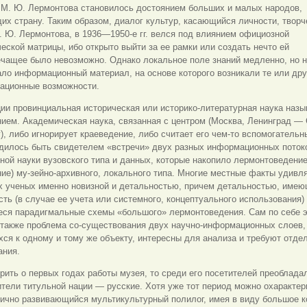
 М. Ю. Лермонтова становилось достоянием больших и малых народов,
х страну. Таким образом, диалог культур, касающийся личности, творч
 Ю. Лермонтова, в 1936—1950-е гг. велся под влиянием официозной
еской матрицы, ибо открыто выйти за ее рамки или создать нечто ей
ечащее было невозможно. Однако локальное поле знаний медленно, но 
ло информационный материал, на основе которого возникали те или дру
тационные возможности.
ии провинциальная историческая или историко-литературная наука назы
ием. Академическая наука, связанная с центром (Москва, Ленинград — 
), либо игнорирует краеведение, либо считает его чем-то вспомогательн
одилось быть свидетелем «встречи» двух разных информационных поток
ой науки вузовского типа и данных, которые накопило лермонтоведение
ие) му-зейно-архивного, локального типа. Многие местные факты удивл
х ученых именно новизной и детальностью, причем детальностью, име
ть (в случае ее учета или системного, концептуального использования)
еся парадигмальные схемы «большого» лермонтоведения. Сам по себе э
 также проблема со-существования двух научно-информационных слоев,
ся к одному и тому же объекту, интересны для анализа и требуют отде
ания.
рить о первых годах работы музея, то среди его посетителей преоблада
тели титульной нации — русские. Хотя уже тот период можно охарактер
мично развивающийся мультикультурный полилог, имея в виду большое к