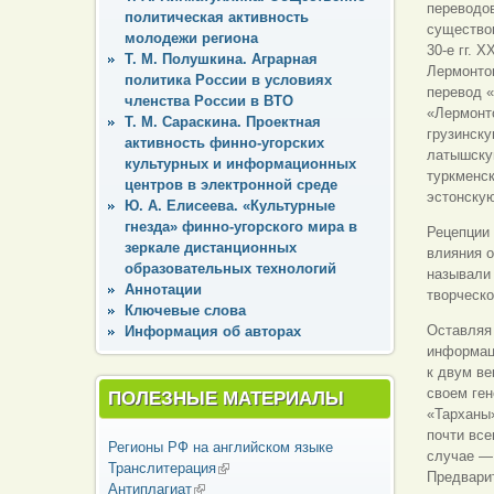
переводо
политическая активность
существов
молодежи региона
30-е гг. 
Т. М. Полушкина. Аграрная
Лермонтов
политика России в условиях
перевод «
членства России в ВТО
«Лермонт
Т. М. Сараскина. Проектная
грузинску
активность финно-угорских
латышску
культурных и информационных
туркменск
центров в электронной среде
эстонскую
Ю. А. Елисеева. «Культурные
гнезда» финно-угорского мира в
Рецепции 
зеркале дистанционных
влияния о
образовательных технологий
называли
Аннотации
творческо
Ключевые слова
Оставляя 
Информация об авторах
информаци
к двум ве
своем ген
ПОЛЕЗНЫЕ МАТЕРИАЛЫ
«Тарханы
почти все
Регионы РФ на английском языке
случае — 
Транслитерация
(внешняя ссылка)
Предварит
Антиплагиат
(внешняя ссылка)