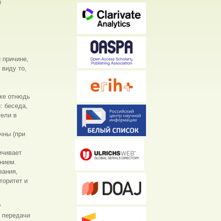
й
 причине,
 виду то,
 же отнюдь
: беседа,
тели в
чны (при
ичивает
нием.
вания,
торитет и
у
у передачи