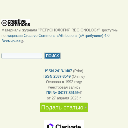
Материалы журнала "РЕГИОНОЛОГИЯ REGIONOLOGY" доступны
по
лицензии Creative Commons «Attribution» («Атрибуция») 4.0
Всемирная
(внешняя ссылка)
ФОРМА ПОИСКА
Поиск
ISSN 2413-1407
(Print)
ISSN 2587-8549
(Online)
Основан в 1992 году
Реестровая запись
ПИ № ФС77-85159
(внешняя ссылка)
от 27 апреля 2023 г.
Подать статью
(внешняя
ссылка)