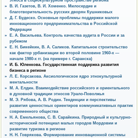
этноса в социокультурном пространстве региона
В. И. Газетов, В. И. Хоменко. Милосердие и
благотворительность русских дворян Кушниковых
Д. Г. Будеско. Основные проблемы поддержки малого
инновационного предпринимательства в Российской
Федерации
Е. А. Васильева. Контроль качества аудита в России и за
рубежом
Е. Н. Бикейкин, В. А. Саликов. Капитальное строительство
как фактор урбанизации во второй половине 1960-х —
начале 1980-х гг. (на примере г. Саранска)
И. Б. Юленкова. Государственная поддержка развития
бизнеса в регионе
Л. Е. Корсакова. Аксиологическое ядро этнокультурной
ментальности
М. А. Елдин. Взаимодействие российского и ориентального
в духовной традиции этносов Урало-Поволжья
М. Э. Рябова, А. В. Родин. Тенденции и перспективы
развития ценностных ориентиров коммуникативных практик
современного общества
Н. А. Емельянова, С. В. Сарайкина. Природный и культурно-
исторический потенциал малых городов Мордовии и
развитие туризма в регионе
Н. Н. Говрякова. Формирование инновационной системы