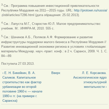
3
См.: Программа повышения инвестиционной привлекательности
Республики Мордовия на 2011—2015 годы. URL:
http://protown.ru/russia/
(внешняя ссылка)
obl/articles/7286.html (дата обращения: 25.02.2013).
4
См.: Лапуста М.Г., Старостин Ю.Л. Малое предпринимательство:
учебник. М.: ИНФРА-М, 2010. 555 с.
5
См.: Шачинов А.Б., Поляков А.Ф. Формирование и развитие
инфраструктуры поддержки малого бизнеса в Республике Мордовия //
Развитие инновационной экономики региона в условиях глобализации:
материалы Междунар. науч.-практ. конф.: в 2 ч. Саранск, 2009. Ч. 1. С.
84—89.
Поступила 27.03.2013.
‹ Е. Н. Бикейкин, В. А.
Вверх
Л. Е. Корсакова.
Саликов. Капитальное
Аксиологическое ядро
строительство как фактор
этнокультурной
урбанизации во второй
ментальности ›
половине 1960-х — начале
1980-х гг. (на примере г.
Саранска)