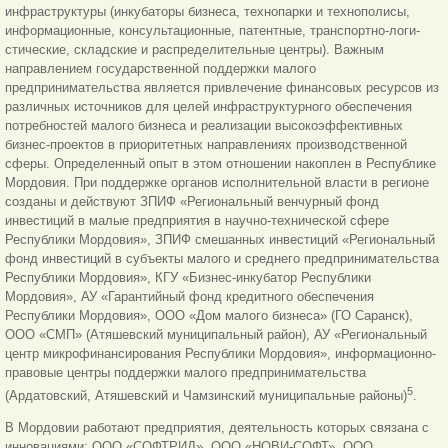
инфраструктуры (инкубаторы бизнеса, технопарки и технополисы,
информационные, консультационные, патентные, транспортно-логи-
стические, складские и распределительные центры). Важным
направлением государственной поддержки малого
предпринимательства является привлечение финансовых ресурсов из
различных источников для целей инфраструктурного обеспечения
потребностей малого бизнеса и реализации высокоэффективных
бизнес-проектов в приоритетных направлениях производственной
сферы. Определенный опыт в этом отношении накоплен в Республике
Мордовия. При поддержке органов исполнительной власти в регионе
созданы и действуют ЗПИФ «Региональный венчурный фонд
инвестиций в малые предприятия в научно-технической сфере
Республики Мордовия», ЗПИФ смешанных инвестиций «Региональный
фонд инвестиций в субъекты малого и среднего предпринимательства
Республики Мордовия», КГУ «Бизнес-инкубатор Республики
Мордовия», АУ «Гарантийный фонд кредитного обеспечения
Республики Мордовия», ООО «Дом малого бизнеса» (ГО Саранск),
ООО «СМП» (Атяшевский муниципальный район), АУ «Региональный
центр микрофинансирования Республики Мордовия», информационно-
правовые центры поддержки малого предпринимательства
5
(Ардатовский, Атяшевский и Чамзинский муниципальные районы)
.
В Мордовии работают предприятия, деятельность которых связана с
инновациями: ООО «СОФТРИД», ООО «НОВИ-СОФТ», ООО