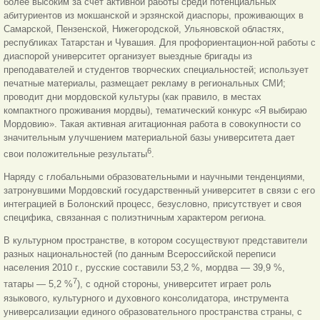
более высоким за счет активной работы среди потенциальных
абитуриентов из мокшанской и эрзянской диаспоры, проживающих в
Самарской, Пензенской, Нижегородской, Ульяновской областях,
республиках Татарстан и Чувашия. Для профориентацион-ной работы с
диаспорой университет организует выездные бригады из
преподавателей и студентов творческих специальностей; использует
печатные материалы, размещает рекламу в региональных СМИ;
проводит дни мордовской культуры (как правило, в местах
компактного проживания мордвы), тематический конкурс «Я выбираю
Мордовию». Такая активная агитационная работа в совокупности со
значительным улучшением материальной базы университета дает
6
свои положительные результаты
.
Наряду с глобальными образовательными и научными тенденциями,
затронувшими Мордовский государственный университет в связи с его
интеграцией в Болонский процесс, безусловно, присутствует и своя
специфика, связанная с полиэтничным характером региона.
В культурном пространстве, в котором сосуществуют представители
разных национальностей (по данным Всероссийской переписи
населения 2010 г., русские составили 53,2 %, мордва — 39,9 %,
7
татары — 5,2 %
), с одной стороны, университет играет роль
языкового, культурного и духовного консолидатора, инструмента
универсализации единого образовательного пространства страны, с