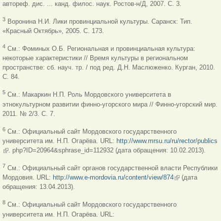
автореф. дис. ... канд. филос. наук. Ростов-н/Д, 2007. С. 3.
3
Воронина Н.И. Лики провинциальной культуры. Саранск: Тип.
«Красный Октябрь», 2005. С. 173.
4
См.: Фоминых О.Б. Региональная и провинциальная культура:
некоторые характеристики // Время культуры в региональном
пространстве: сб. науч. тр. / под ред. Д.Н. Маслюженко. Курган, 2010.
С. 84.
5
См.: Макаркин Н.П. Роль Мордовского университета в
этнокультурном развитии финно-угорского мира // Финно-угорский мир.
2011. № 2/3. С. 7.
6
См.: Официальный сайт Мордовского государственного
университета им. Н.П. Огарёва. URL:
http://www.mrsu.ru/ru/rector/publics
(внешняя ссылка)
. php?ID=20964&sphrase_id=112932 (дата обращения: 10.02.2013).
7
См.: Официальный сайт органов государственной власти Республики
Мордовия. URL:
http://www.e-mordovia.ru/content/view/874
(внешняя
(дата
обращения: 13.04.2013).
ссылка)
8
См.: Официальный сайт Мордовского государственного
университета им. Н.П. Огарёва. URL: