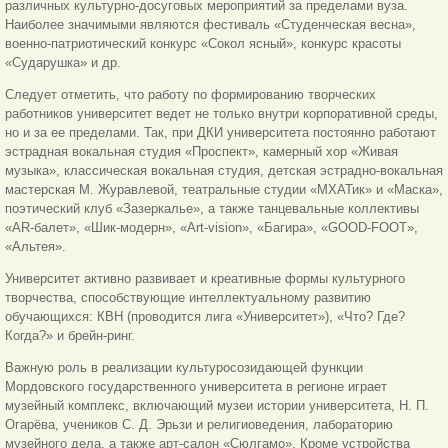
различных культурно-досуговых мероприятий за пределами вуза.
Наиболее значимыми являются фестиваль «Студенческая весна»,
военно-патриотический конкурс «Сокол ясный», конкурс красоты
«Сударушка» и др.
Следует отметить, что работу по формированию творческих
работников университет ведет не только внутри корпоративной среды,
но и за ее пределами. Так, при ДКИ университета постоянно работают
эстрадная вокальная студия «Проспект», камерный хор «Живая
музыка», классическая вокальная студия, детская эстрадно-вокальная
мастерская М. Журавлевой, театральные студии «МXАТик» и «Маска»,
поэтический клуб «Зазеркалье», а также танцевальные коллективы
«AR-балет», «Шик-модерн», «Art-vision», «Багира», «GOOD-FOOT»,
«Альтея».
Университет активно развивает и креативные формы культурного
творчества, способствующие интеллектуальному развитию
обучающихся: КВН (проводится лига «Университет»), «Что? Где?
Когда?» и брейн-ринг.
Важную роль в реализации культуросозидающей функции
Мордовского государственного университета в регионе играет
музейный комплекс, включающий музеи истории университета, Н. П.
Огарёва, учеников С. Д. Эрьзи и религиоведения, лабораторию
музейного дела, а также арт-салон «Сюлгамо». Кроме устройства