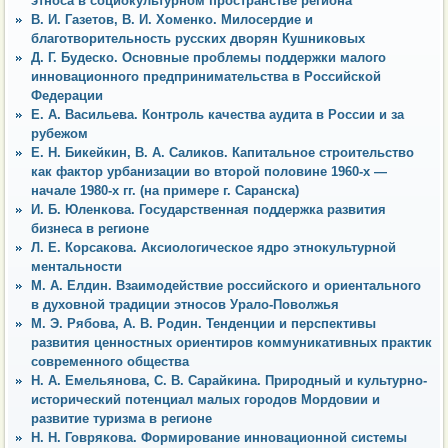
этноса в социокультурном пространстве региона
В. И. Газетов, В. И. Хоменко. Милосердие и
благотворительность русских дворян Кушниковых
Д. Г. Будеско. Основные проблемы поддержки малого
инновационного предпринимательства в Российской
Федерации
Е. А. Васильева. Контроль качества аудита в России и за
рубежом
Е. Н. Бикейкин, В. А. Саликов. Капитальное строительство
как фактор урбанизации во второй половине 1960-х —
начале 1980-х гг. (на примере г. Саранска)
И. Б. Юленкова. Государственная поддержка развития
бизнеса в регионе
Л. Е. Корсакова. Аксиологическое ядро этнокультурной
ментальности
М. А. Елдин. Взаимодействие российского и ориентального
в духовной традиции этносов Урало-Поволжья
М. Э. Рябова, А. В. Родин. Тенденции и перспективы
развития ценностных ориентиров коммуникативных практик
современного общества
Н. А. Емельянова, С. В. Сарайкина. Природный и культурно-
исторический потенциал малых городов Мордовии и
развитие туризма в регионе
Н. Н. Говрякова. Формирование инновационной системы