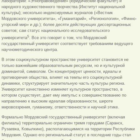
лаборатории: «Этноправоведение» (юридический факультет) и
народного художественного творчества (Институт национальной
культуры); несколько индексируемых журналов («Вестник
Мордовского университета», «Гуманитарий», «Регионология», «Финно-
угорский мир» и др.); более десяти действующих диссертационных
советов; сам статус национального исследовательского
5
университета
. Все это говорит о том, что Мордовский
государственный университет соответствует требованиям ведущего
научнометодического центра.
В этом социокультурном пространстве университет становится не
только важнейшим образовательным ресурсом, но и культурной
доминантой, символом. Он концентрирует ценности, идеалы и
противоречия общества, влияет на темпы его социокультурной
динамики, структурирует значительную часть культуры региона.
Университет качественно изменяет культурное пространство, в
котором существует, дает ему импульс к совершенствованию по
направлению к высоким идеалам образованности, широте
мировоззрения, гуманизму, ответственности и научной этике.
Формально Мордовский государственный университет (включая
филиалы) территориально ограничен тремя городами (Саранск,
Рузаевка, Ковылкино), располагающимися на территории Республики
Мордовия. Однако его региональный статус в последние годы стал