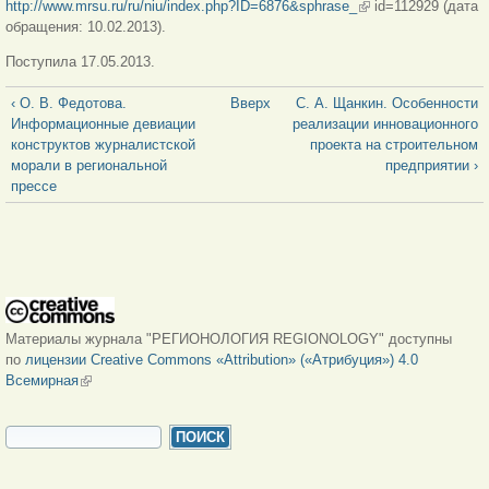
http://www.mrsu.ru/ru/niu/index.php?ID=6876&sphrase_
(внешняя ссылка)
id=112929 (дата
обращения: 10.02.2013).
Поступила 17.05.2013.
‹ О. В. Федотова.
Вверх
С. А. Щанкин. Особенности
Информационные девиации
реализации инновационного
конструктов журналистской
проекта на строительном
морали в региональной
предприятии ›
прессе
Материалы журнала "РЕГИОНОЛОГИЯ REGIONOLOGY" доступны
по
лицензии Creative Commons «Attribution» («Атрибуция») 4.0
Всемирная
(внешняя ссылка)
ФОРМА ПОИСКА
Поиск