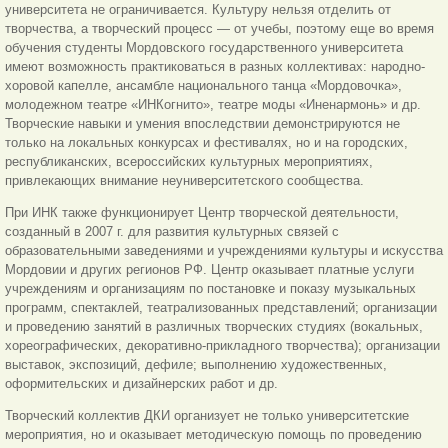
университета не ограничивается. Культуру нельзя отделить от
творчества, а творческий процесс — от учебы, поэтому еще во время
обучения студенты Мордовского государственного университета
имеют возможность практиковаться в разных коллективах: народно-
хоровой капелле, ансамбле национального танца «Мордовочка»,
молодежном театре «ИНКогнито», театре моды «Иненармонь» и др.
Творческие навыки и умения впоследствии демонстрируются не
только на локальных конкурсах и фестивалях, но и на городских,
республиканских, всероссийских культурных мероприятиях,
привлекающих внимание неуниверситетского сообщества.
При ИНК также функционирует Центр творческой деятельности,
созданный в 2007 г. для развития культурных связей с
образовательными заведениями и учреждениями культуры и искусства
Мордовии и других регионов РФ. Центр оказывает платные услуги
учреждениям и организациям по постановке и показу музыкальных
программ, спектаклей, театрализованных представлений; организации
и проведению занятий в различных творческих студиях (вокальных,
хореографических, декоративно-прикладного творчества); организации
выставок, экспозиций, дефиле; выполнению художественных,
оформительских и дизайнерских работ и др.
Творческий коллектив ДКИ организует не только университетские
мероприятия, но и оказывает методическую помощь по проведению