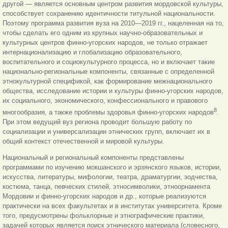
другой — является основным центром развития мордовской культуры,
способствует сохранению идентичности титульной национальности.
Поэтому программа развития вуза на 2010—2019 гг., нацеленная на то,
чтобы сделать его одним из крупных научно-образовательных и
культурных центров финно-угорских народов, не только отражает
интернационализацию и глобализацию образовательного,
воспитательного и социокультурного процесса, но и включает такие
национально-региональные компоненты, связанные с определенной
этнокультурной спецификой, как формирование межнационального
общества, исследование истории и культуры финно-угорских народов,
их социального, экономического, конфессионального и правового
8
многообразия, а также проблемы здоровья финно-угорских народов
.
При этом ведущий вуз региона проводит большую работу по
социализации и универсализации этнических групп, включает их в
общий контекст отечественной и мировой культуры.
Национальный и региональный компоненты представлены
программами по изучению мокшанского и эрзянского языков, истории,
искусства, литературы, мифологии, театра, драматургии, зодчества,
костюма, танца, певческих стилей, этносимволики, этноорнамента
Мордовии и финно-угорских народов и др., которые реализуются
практически на всех факультетах и в институтах университета. Кроме
того, предусмотрены фольклорные и этнографические практики,
задачей которых является поиск этнического материала (словесного,