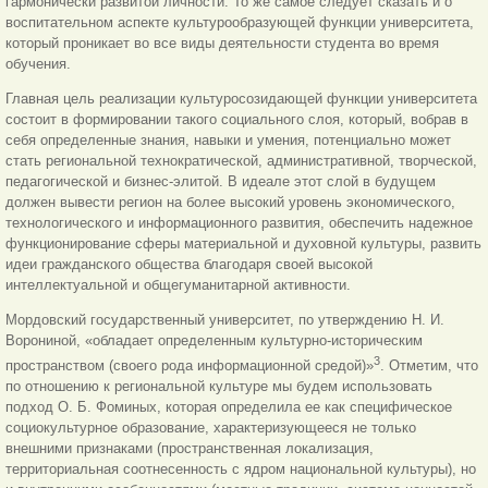
гармонически развитой личности. То же самое следует сказать и о
воспитательном аспекте культурообразующей функции университета,
который проникает во все виды деятельности студента во время
обучения.
Главная цель реализации культуросозидающей функции университета
состоит в формировании такого социального слоя, который, вобрав в
себя определенные знания, навыки и умения, потенциально может
стать региональной технократической, административной, творческой,
педагогической и бизнес-элитой. В идеале этот слой в будущем
должен вывести регион на более высокий уровень экономического,
технологического и информационного развития, обеспечить надежное
функционирование сферы материальной и духовной культуры, развить
идеи гражданского общества благодаря своей высокой
интеллектуальной и общегуманитарной активности.
Мордовский государственный университет, по утверждению Н. И.
Ворониной, «обладает определенным культурно-историческим
3
пространством (своего рода информационной средой)»
. Отметим, что
по отношению к региональной культуре мы будем использовать
подход О. Б. Фоминых, которая определила ее как специфическое
социокультурное образование, характеризующееся не только
внешними признаками (пространственная локализация,
территориальная соотнесенность с ядром национальной культуры), но