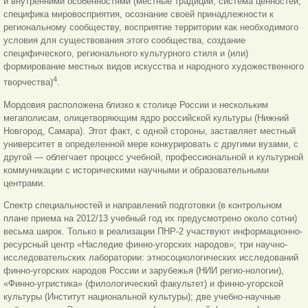
и внутренними особенностями (местные традиции, система ценностей,
специфика мировосприятия, осознание своей принадлежности к
региональному сообществу, восприятие территории как необходимого
условия для существования этого сообщества, создание
специфического, регионального культурного стиля и (или)
формирование местных видов искусства и народного художественного
4
творчества)
.
Мордовия расположена близко к столице России и нескольким
мегаполисам, олицетворяющим ядро российской культуры (Нижний
Новгород, Самара). Этот факт, с одной стороны, заставляет местный
университет в определенной мере конкурировать с другими вузами, с
другой — облегчает процесс учебной, профессиональной и культурной
коммуникации с историческими научными и образовательными
центрами.
Спектр специальностей и направлений подготовки (в контрольном
плане приема на 2012/13 учебный год их предусмотрено около сотни)
весьма широк. Только в реализации ПНР-2 участвуют информационно-
ресурсный центр «Наследие финно-угорских народов»; три научно-
исследовательских лаборатории: этносоциологических исследований
финно-угорских народов России и зарубежья (НИИ регио-нологии),
«Финно-угристика» (филологический факультет) и финно-угорской
культуры (Институт национальной культуры); две учебно-научные