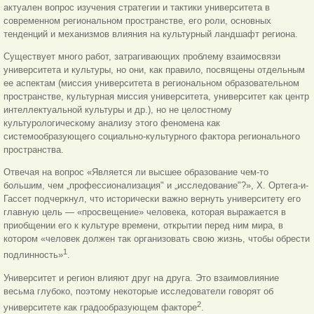
актуален вопрос изучения стратегии и тактики университета в
современном региональном пространстве, его роли, основных
тенденций и механизмов влияния на культурный ландшафт региона.
Существует много работ, затрагивающих проблему взаимосвязи
университета и культуры, но они, как правило, посвящены отдельным
ее аспектам (миссия университета в региональном образовательном
пространстве, культурная миссия университета, университет как центр
интеллектуальной культуры и др.), но не целостному
культурологическому анализу этого феномена как
системообразующего социально-культурного фактора регионального
пространства.
Отвечая на вопрос «Является ли высшее образование чем-то
большим, чем „профессионализация" и „исследование"?», X. Ортега-и-
Гассет подчеркнул, что исторически важно вернуть университету его
главную цель — «просвещение» человека, которая выражается в
приобщении его к культуре времени, открытии перед ним мира, в
котором «человек должен так организовать свою жизнь, чтобы обрести
1
подлинность»
.
Университет и регион влияют друг на друга. Это взаимовлияние
весьма глубоко, поэтому некоторые исследователи говорят об
2
университете как градообразующем факторе
.