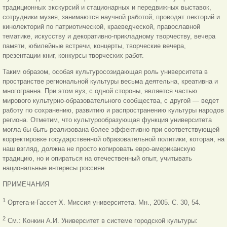
традиционных экскурсий и стационарных и передвижных выставок,
сотрудники музея, занимаются научной работой, проводят лекторий и
кинолекторий по патриотической, краеведческой, православной
тематике, искусству и декоративно-прикладному творчеству, вечера
памяти, юбилейные встречи, концерты, творческие вечера,
презентации книг, конкурсы творческих работ.
Таким образом, особая культуросозидающая роль университета в
пространстве региональной культуры весьма деятельна, креативна и
многогранна. При этом вуз, с одной стороны, является частью
мирового культурно-образовательного сообщества, с другой — ведет
работу по сохранению, развитию и распространению культуры народов
региона. Отметим, что культурообразующая функция университета
могла бы быть реализована более эффективно при соответствующей
корректировке государственной образовательной политики, которая, на
наш взгляд, должна не просто копировать евро-американскую
традицию, но и опираться на отечественный опыт, учитывать
национальные интересы россиян.
ПРИМЕЧАНИЯ
1
Ортега-и-Гассет X. Миссия университета. Мн., 2005. С. 30, 54.
2
См.: Конкин А.И. Университет в системе городской культуры: