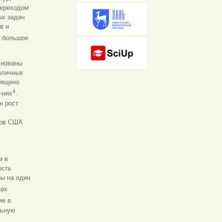
переходом
ых задач
в и
т большое
снованы
зличных
вящено
4
-нях
.
н рост
нов США
м в
ость
ы на один
нах
ие в
льную