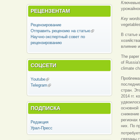
Ключевые
урожайнос
РЕЦЕНЗЕНТАМ
Key word
vegetable
Рецензирование
Отправить рецензию на статью
(внешняя
В статье 
Научно-экспертный совет по
ссылка)
хозяйства
рецензированию
влияние и
The paper 
of Russia'
СОЦСЕТИ
climate ch
Проблема 
Youtube
(внешняя ссылка)
последни
Telegram
(внешняя ссылка)
стран. Эт
2014 гг. 
удвоилось
ПОДПИСКА
основной 
снижение 
регионах 
Редакция
них. По 
Урал-Пресс
потребует
связаны 