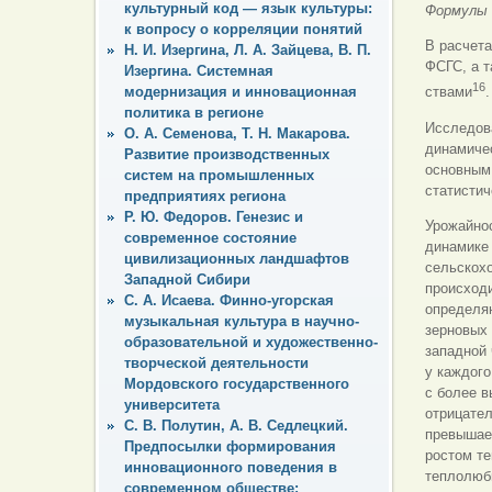
культурный код — язык культуры:
Формулы 
к вопросу о корреляции понятий
В расчета
Н. И. Изергина, Л. А. Зайцева, В. П.
ФСГС, а 
Изергина. Системная
16
модернизация и инновационная
ствами
.
политика в регионе
Исследов
О. А. Семенова, Т. Н. Макарова.
динамиче
Развитие производственных
основным
систем на промышленных
статистич
предприятиях региона
Р. Ю. Федоров. Генезис и
Урожайнос
современное состояние
динамике
цивилизационных ландшафтов
сельскохо
Западной Сибири
происходи
С. А. Исаева. Финно-угорская
определя
музыкальная культура в научно-
зерновых
образовательной и художественно-
западной 
творческой деятельности
у каждого
Мордовского государственного
с более 
университета
отрицател
С. В. Полутин, А. В. Седлецкий.
превышает
Предпосылки формирования
ростом те
инновационного поведения в
теплолюб
современном обществе: