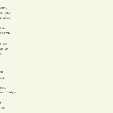
ионах
которые
четырех
ъемы
 объемы
южных
верных
я,
ии
вым
е
овых
ных. Надо
м
овать