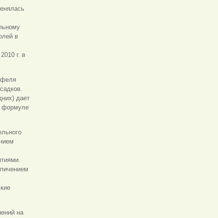
менялась
ельному
олей в
010 г. в
офеля
садков.
дних) дает
о формуле
ельного
ением
ятиями.
еличением
ские
нений на