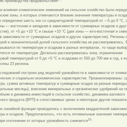
ию производства продовольствия
.
и влияния климатических изменений на сельское хозяйство были опред
ские зоны, в которых отмечаются близкие значения температуры и осад
 определено шесть зон со среднегодовой температурой от —5 до 0 °С, о
оны — восточная и западная в зависимости от суммарных осадков и друг
стик), от +5 до +10 °С и свыше +10 °С (две зоны — юго-восточная и севе
в зависимости от суммарных осадков и других характеристик). Регионы 
рой и незначительной долей сельского хозяйства не рассматривались. 
азывался по температуре и осадкам в разных интервалах, то чаще выбо
ялся по температуре. Детально рассматривалась зона, ограниченная
овой температурой от 0 до +5 °С и осадками от 550 до 700 мм в год, к к
сены 23 региона.
следований построен ряд моделей урожайности в зависимости от клима
ческих и социально-экономических характеристик. Проанализированы: с
ра, сумма активных температур и суммарные осадки за разные периоды 
дельные месяцы), внесение минеральных и органических удобрений на г
объем и динамика инвестиций в сельское хозяйство, динамика валового
ного продукта (ВРП) в сопоставимых ценах и некоторые другие показате
по линейной функции проводились с включением квадратичной зависимо
ры и осадков. Предполагалось, что есть оптимальные значения темпера
15
при отклонении от которых урожайность снижается
: