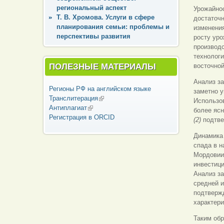
региональный аспект
Урожайнос
Т. В. Хромова. Услуги в сфере
достаточн
планирования семьи: проблемы и
изменения
перспективы развития
росту уро
производс
технологи
ПОЛЕЗНЫЕ МАТЕРИАЛЫ
восточной
Анализ з
Регионы РФ на английском языке
заметно у
Транслитерация
(внешняя ссылка)
Использов
Антиплагиат
(внешняя ссылка)
более ясн
Регистрация в ORCID
(2)
подтве
Динамика 
спада в н
Мордовии.
инвестиц
Анализ з
средней и
подтвержд
характери
Таким обр