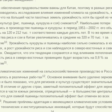
 обеспечения продовольствием важны для Китая, поэтому в разных рег
роводились исследования влияния изменений климата на урожайность, 
 что на большей части пахотных земель урожайность хотя бы одной из 
9
культур (рис, пшеница, кукуруза и соя) снижается
. Наибольшие потери
сь в производстве пшеницы и кукурузы: в период 1951—2002 гг. его об
 на 120 и 212 тыс. т соответственно каждые десять лет. В то же время
тва риса и сои в Китае увеличивались в среднем на 320 и 70 тыс. т за
10
тие
. Урожайность кукурузы и пшеницы наиболее сильно снижалась в 
х, а рост урожайности риса и сои наблюдался в северо-восточных и се
х. Ожидается, что эти тенденции сохранятся и под влиянием потеплени
ть риса в северо-восточных провинциях будет возрастать на 0,8 % за
11
тие
.
лиматических изменений на сельскохозяйственное производство в Росс
12
лось в различных рабо-тах
. Основное внимание было уделено зерно
 и было показано, что для регионов и культур существуют значительны
 В отличие от других стран, заметный положительный эффект для зерн
тся в части южных регионов, отрицательный — в большинстве централь
, что для озимой пшеницы положительный эффект был отмечен во всех
3
. Решение проблемы адаптации к меняющимся климатическим условия
 технических и институциональных инноваций, которые будут способств
14