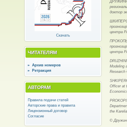
ДРУЖИНИН
регионал
доктор эк
ШКИПЕРОВ
прогнози
центра РА
Скачать
ПРОКОПЬЕ
прогнози
ЧИТАТЕЛЯМ
центра РА
DRUZHININ
Архив номеров
Modeling a
Ретракция
Research 
SHKIPEROV
Officer at
АВТОРАМ
Economics
Правила подачи статей
PROKOPIEV
Авторские права и правила
Department
Лицензионный договор
the Kareli
Согласие
© Дружини