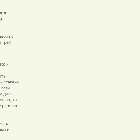
иков
м-
ощей по
о трем
зко к
имы
й степени
ности
м для
ельно, то
у региона
мо, с
ные и