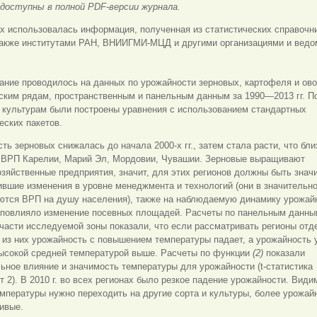
доступны в полной PDF-версии журнала.
х использовалась информация, полученная из статистических справочн
также институтами РАН, ВНИИГМИ-МЦД и другими организациями и ведо
ание проводилось на данных по урожайности зерновых, картофеля и ов
ским рядам, пространственным и панельным данным за 1990—2013 гг. П
 культурам были построены уравнения с использованием стандартных
еских пакетов.
ть зерновых снижалась до начала 2000-х гг., затем стала расти, что бли
 ВРП Карелии, Марий Эл, Мордовии, Чувашии. Зерновые выращивают
зяйственные предприятия, значит, для этих регионов должны быть знач
вшие изменения в уровне менеджмента и технологий (они в значительно
ются ВРП на душу населения), также на наблюдаемую динамику урожай
 повлияло изменение посевных площадей. Расчеты по панельным данны
части исследуемой зоны показали, что если рассматривать регионы отд
 из них урожайность с повышением температуры падает, а урожайность 
высокой средней температурой выше. Расчеты по функции
(2)
показали
ьное влияние и значимость температуры для урожайности (t-статистика
 2). В 2010 г. во всех регионах было резкое падение урожайности. Види
мпературы нужно переходить на другие сорта и культуры, более урожай
ивые.