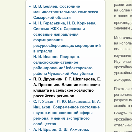
развитием
В. В. Беляев. Состояние
на более 
машиностроительного комплекса
становятс
Самарской области
производ
И. Н. Гераськина, Н. В. Корнеева.
значение 
Система ЖКХ г. Саранска и
основные направления
Многочис
формирования
на испол
ресурсосберегающих мероприятий
сельскохо
в отрасли
изучению 
Н. И. Иванов. Природно-
Изучение 
сельскохозяй-ственное
урожайнос
районирование Чебоксарского
урожайные
района Чувашской Республики
П. В. Дружинин, Г. Т. Шкиперова, Е.
доходност
А. Прокопьев. Влияние изменения
Похожая с
климата на сельское хозяйство
региональ
российских регионов
разрезе п
C. Г. Ушкин, Л. Ю. Максимова, В. А.
хозяйств
Иншаков. Современное состояние
градус, н
научно-инновационной сферы
региона: мнения экспертного
урожайно
сообщества
отдельных
А. Н. Ершов, Э. Ш. Ахметова.
роль зде