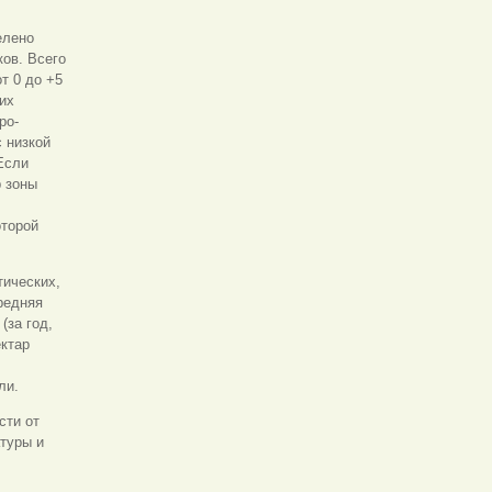
елено
ков. Всего
т 0 до +5
их
ро-
с низкой
Если
р зоны
оторой
тических,
редняя
(за год,
ектар
ли.
сти от
туры и