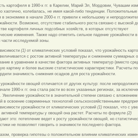
ть картофеля в 1990-х гг. в Карелии, Марий Эл, Мордовии, Чувашии из
о хаотично, колебалась, не имея какой-либо тенденции. Положительные
 в экономике в начале 2000-х гг. привели к небольшому и непродолжит
жайности. Возможно, отсутствие стабильного роста связано с высокой д
тве картофеля личных подсобных хозяйств, в которых отсутствуют
ческие изменения. Также надо отметить сильное падение урожайности в 2
 части исследуемой зоны.
ависимости
(1)
от климатических условий показал, что урожайность карт
величивается с ростом активной температуры и снижением суммарных о
ание в уравнении в качестве фактора активных температур (вместо сре
ую картину и более высокие статистические характеристики. Расчеты п
рдили значимость снижения осадков для роста урожайности.
урожайности овощей отличается от других культур: после непродолжит
ачале 1990-х гг. она стала расти во всех указанных регионах, за исключ
 Увеличение урожайности в значительной степени связано с вложением
ий в освоение современных технологий сельскохозяйственными предпри
ависимости урожайности от климатических условий
(1)
показал, что с ув
 активной температуры у овощей она растет. Расчеты по формуле
(2)
ают это: потепление ведет к росту урожайности овощей, но статистиче
стики не позволяют говорить о значимости последнего фактора.
азом, проверка гипотезы о положительном влиянии климатических изме