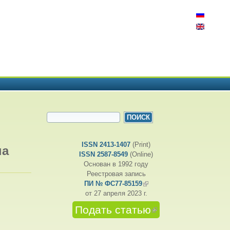
ФОРМА ПОИСКА
Поиск
ISSN 2413-1407
(Print)
на
ISSN 2587-8549
(Online)
Основан в 1992 году
Реестровая запись
ПИ № ФС77-85159
(внешняя ссылка)
от 27 апреля 2023 г.
Подать статью
(внешняя
ссылка)