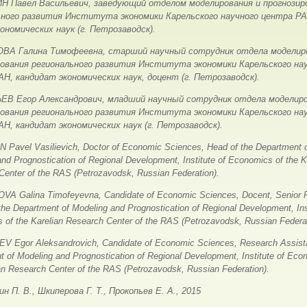
 Павел Васильевич, заведующий отделом моделирования и прогнозир
ьного развития Института экономики Карельского научного центра РА
ономических наук (г. Петрозаводск).
А Галина Тимофеевна, старший научный сотрудник отдела моделир
рования регионального развития Института экономики Карельского на
Н, кандидат экономических наук, доцент (г. Петрозаводск).
В Егор Александрович, младший научный сотрудник отдела моделиро
рования регионального развития Института экономики Карельского на
Н, кандидат экономических наук (г. Петрозаводск).
 Pavel Vasilievich, Doctor of Economic Sciences, Head of the Department 
nd Prognostication of Regional Development, Institute of Economics of the K
Center of the RAS (Petrozavodsk, Russian Federation).
A Galina Timofeyevna, Candidate of Economic Sciences, Docent, Senior 
 the Department of Modeling and Prognostication of Regional Development, Ins
 of the Karelian Research Center of the RAS (Petrozavodsk, Russian Federat
 Egor Aleksandrovich, Candidate of Economic Sciences, Research Assista
 of Modeling and Prognostication of Regional Development, Institute of Eco
an Research Center of the RAS (Petrozavodsk, Russian Federation).
н П. В., Шкиперова Г. Т., Прокопьев Е. А., 2015