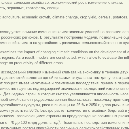
 слова:
сельское хозяйство, экономический рост, изменение климата,
ть, зерновые, картофель, овощи
s:
agriculture, economic growth, climate change, crop yield, cereals, potatoes,
s
исследуется влияние изменения климатических условий на развитие сел
 российских регионов. В результате построены модели, позволившие оц
зменений климата на урожайность различных сельскохозяйственных кул
examines the impact of changing climatic conditions on the development of a
s regions. As a result, models are constructed, which allow to evaluate the inf
ange on productivity of different crops.
исследований влияния изменений климата на экономику в течение двух
х десятилетий является одной из самых актуальных тем для ученых раз
от процесс имеет негативные и позитивные последствия, причем в пери
количество научных подтверждений значимости последствий изменения к
. Для бедных стран, в которых быстро увеличивается численность насе
проблемой станет продовольственная безопасность, поскольку прогнози
урожайности кукурузы, риса и пшеницы на 25 % к 2050 г., улов рыбы в н
может упасть на 50 %. Быстро растет количество стихийных бедствий и
прогнозам, развивающимся странам на предупреждение возможных риско
2
ся от 70 до 100 млрд долл. в год
. Позитивные последствия изменения 
с возможным ростом урожайности различных сельскохозяйственных куль