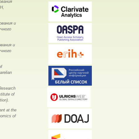
ования
Н,
ования и
учного
вания и
учного
of
arelian
Research
titute of
ion).
nt at the
nomics of