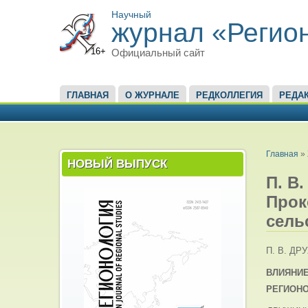
Научный
журнал «Регио
16+
Официальный сайт
ГЛАВНОЕ МЕНЮ
ГЛАВНАЯ
О ЖУРНАЛЕ
РЕДКОЛЛЕГИЯ
РЕДА
ВЫ ЗД
Главная
»
НОВЫЙ ВЫПУСК
П. В.
Прок
сель
П. В. ДР
ВЛИЯНИ
РЕГИОН