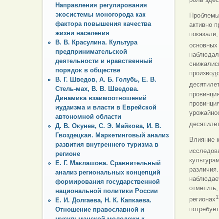
Направления регулирования
экосистемы моногорода как
Проблемы
фактора повышения качества
активно п
жизни населения
показали,
В. В. Красулина. Культура
основных 
предпринимательской
наблюдали
деятельности и нравственный
снижались
порядок в обществе
производс
В. Г. Шведов, А. Б. Голубь, Е. В.
десятиле
Стель-мах, В. В. Шведова.
провинция
Динамика взаимоотношений
провинция
иудаизма и власти в Еврейской
урожайнос
автономной области
десятиле
Д. В. Окунев, С. Э. Майкова, И. В.
Гвоздецкая. Маркетинговый анализ
Влияние к
развития внутреннего туризма в
исследова
регионе
культурам
Е. Г. Маклашова. Сравнительный
различия.
анализ региональных концепций
наблюдае
формирования государственной
отметить
национальной политики России
1
регионах
Е. И. Долгаева, Н. К. Капкаева.
потребует
Отношение православной и
мусульманской молодежи к