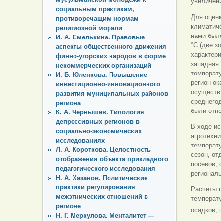
увеличен
социальным практикам,
Для оценк
противоречащим нормам
климатиче
религиозной морали
нами было
И. А. Емелькина. Правовые
°С (две з
аспекты общественного движения
характери
финно-угорских народов в форме
западная 
некоммерческих организаций
температу
И. Б. Юленкова. Повышение
регион ок
инвестиционно-инновационного
осуществл
развития муниципальных районов
среднегод
региона
были отне
К. А. Чернышев. Типология
депрессивных регионов в
В ходе ис
социально-экономических
агротехни
исследованиях
температу
Л. А. Короткова. Целостность
сезон, от
отображения объекта прикладного
посевов, 
педагогического исследования
региональ
Н. А. Хазанов. Политические
практики регулирования
Расчеты 
межэтнических отношений в
температу
регионе
осадков, 
Н. Г. Меркулова. Менталитет —