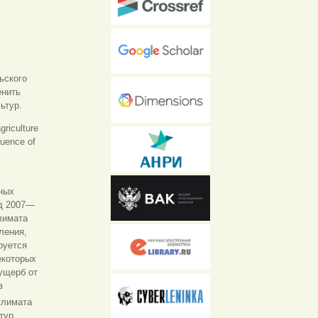
ьского
енить
ьтур.
griculture
luence of
ных
од 2007—
лимата
ления,
руется
екоторых
 ущерб от
в
климата
тур,