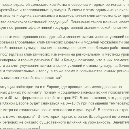
 новых отраслей сельского хозяйства в северных и горных регионах, с 
урожайные и теплолюбивые культуры. В связи с этим одними из ключев
я анализ и оценка взаимосвязи и взаимовлияния климатических факторо
3
ство сельскохозяйственной продукции
. Понимание такого влияния имее
для построения эффективной государственной экономической политики.
ленные исследования последствий изменения климатических условий о
ьзовании глобальных климатических моделей и моделей урожайности ра
зяйственных культур, причем в последнее время все больше работ пос
последствий климатических изменений на региональном и местном уров
северных и горных регионов США и Канады показало, что в них возможе
ти за счет улучшения климатических условий и смены культур на более
 и требовательные к теплу, в то же время в большинстве южных регио
5
ь сельского хозяйства снижается
.
итуация наблюдается и в Европе, где проводились исследования на
ных данных по климату, почвам и социально-экономическим показателя
очти 40 тыс. фермерских хозяйств стран ЕС. Было показано, что доходн
 в Южной Европе будет снижаться на 8—13 % при повышении температур
6
есмотря на ожидаемые новые технологии и куль-туры
. В северных стра
7
сть может возрасти
. В некоторых горных странах (Швейцария) потеплен
 регионах не оказало существенного влияния на урожайность. Значите
8
сь сыграл менеджмент
.