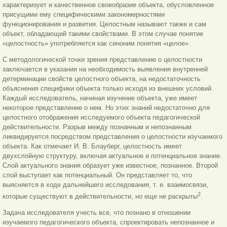
характеризует и качественное своеобразие объекта, обусловленное
присущими ему специфическими закономерностями
функционирования и развития. Целостным называют также и сам
объект, обладающий такими свойствами. В этом случае понятие
«целостность» употребляется как синоним понятия «целое».
С методологической точки зрения представление о целостности
заключается в указании на необходимость выявления внутренней
детерминации свойств целостного объекта, на недостаточность
объяснения специфики объекта только исходя из внешних условий.
Каждый исследователь, начиная изучение объекта, уже имеет
некоторое представление о нем. Но этих знаний недостаточно для
целостного отображения исследуемого объекта педагогической
действительности. Разрыв между познанным и непознанным
ликвидируется посредством представления о целостности изучаемого
объекта. Как отмечает И. В. Блауберг, целостность имеет
двухслойную структуру, включая актуальное и потенциальное знание.
Слой актуального знания образует уже известное, познанное. Второй
слой выступает как потенциальный. Он представляет то, что
выясняется в ходе дальнейшего исследования, т. е. взаимосвязи,
2
которые существуют в действительности, но еще не раскрыты
.
Задача исследователя учесть все, что познано в отношении
изучаемого педагогического объекта, спроектировать непознанное и