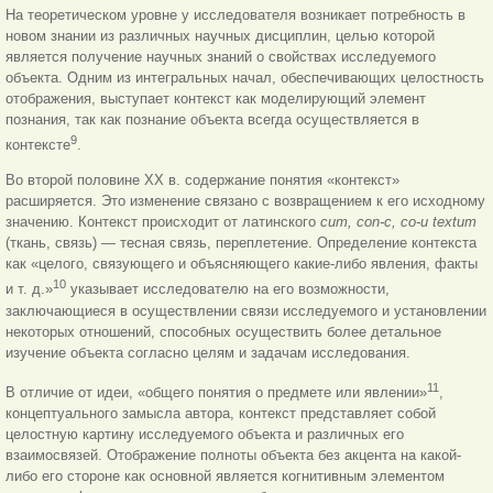
На теоретическом уровне у исследователя возникает потребность в
новом знании из различных научных дисциплин, целью которой
является получение научных знаний о свойствах исследуемого
объекта. Одним из интегральных начал, обеспечивающих целостность
отображения, выступает контекст как моделирующий элемент
познания, так как познание объекта всегда осуществляется в
9
контексте
.
Во второй половине XX в. содержание понятия «контекст»
расширяется. Это изменение связано с возвращением к его исходному
значению. Контекст происходит от латинского
cum, con-c, co-u textum
(ткань, связь) — тесная связь, переплетение. Определение контекста
как «целого, связующего и объясняющего какие-либо явления, факты
10
и т. д.»
указывает исследователю на его возможности,
заключающиеся в осуществлении связи исследуемого и установлении
некоторых отношений, способных осуществить более детальное
изучение объекта согласно целям и задачам исследования.
11
В отличие от идеи, «общего понятия о предмете или явлении»
,
концептуального замысла автора, контекст представляет собой
целостную картину исследуемого объекта и различных его
взаимосвязей. Отображение полноты объекта без акцента на какой-
либо его стороне как основной является когнитивным элементом