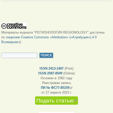
Материалы журнала "РЕГИОНОЛОГИЯ REGIONOLOGY" доступны
по
лицензии Creative Commons «Attribution» («Атрибуция») 4.0
Всемирная
(внешняя ссылка)
ФОРМА ПОИСКА
Поиск
ISSN 2413-1407
(Print)
ISSN 2587-8549
(Online)
Основан в 1992 году
Реестровая запись
ПИ № ФС77-85159
(внешняя ссылка)
от 27 апреля 2023 г.
Подать статью
(внешняя
ссылка)