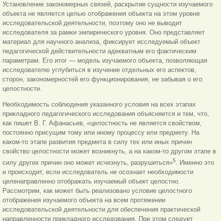
Установление закономерных связей, раскрытие сущности изучаемого
объекта не является целью отображения объекта на этом уровне
исследовательской деятельности, поэтому оно не выводит
исследователя за рамки эмпирического уровня. Оно представляет
материал для научного анализа, фиксирует исследуемый объект
педагогической действительности адекватным его фактическим
параметрам. Его итог — модель изучаемого объекта, позволяющая
исследователю углубиться в изучение отдельных его аспектов,
сторон, закономерностей его функционирования, не забывая о его
целостности.
Необходимость соблюдения указанного условия на всех этапах
прикладного педагогического исследования объясняется и тем, что,
как пишет В. Г. Афанасьев, «целостность не является свойством,
постоянно присущим тому или иному процессу или предмету. На
каком-то этапе развития предмета в силу тех или иных причин
свойство целостности может возникнуть, а на каком-то другом этапе в
5
силу других причин оно может исчезнуть, разрушиться»
. Именно это
и происходит, если исследователь не осознает необходимости
целенаправленно отображать изучаемый объект целостно.
Рассмотрим, как может быть реализовано условие целостного
отображения изучаемого объекта на всем протяжении
исследовательской деятельности для обеспечения практической
направленности прикладного исследования. При этом следует