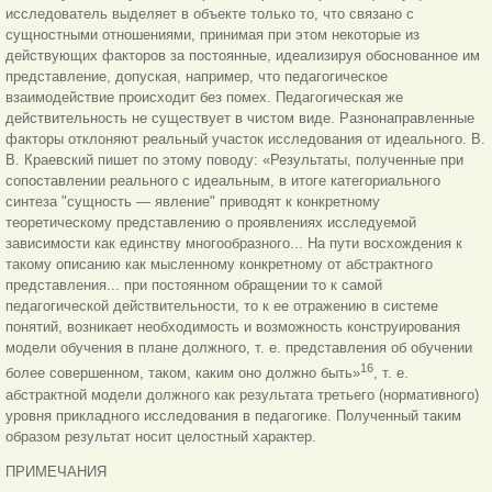
исследователь выделяет в объекте только то, что связано с
сущностными отношениями, принимая при этом некоторые из
действующих факторов за постоянные, идеализируя обоснованное им
представление, допуская, например, что педагогическое
взаимодействие происходит без помех. Педагогическая же
действительность не существует в чистом виде. Разнонаправленные
факторы отклоняют реальный участок исследования от идеального. В.
В. Краевский пишет по этому поводу: «Результаты, полученные при
сопоставлении реального с идеальным, в итоге категориального
синтеза "сущность — явление" приводят к конкретному
теоретическому представлению о проявлениях исследуемой
зависимости как единству многообразного... На пути восхождения к
такому описанию как мысленному конкретному от абстрактного
представления... при постоянном обращении то к самой
педагогической действительности, то к ее отражению в системе
понятий, возникает необходимость и возможность конструирования
модели обучения в плане должного, т. е. представления об обучении
16
более совершенном, таком, каким оно должно быть»
, т. е.
абстрактной модели должного как результата третьего (нормативного)
уровня прикладного исследования в педагогике. Полученный таким
образом результат носит целостный характер.
ПРИМЕЧАНИЯ