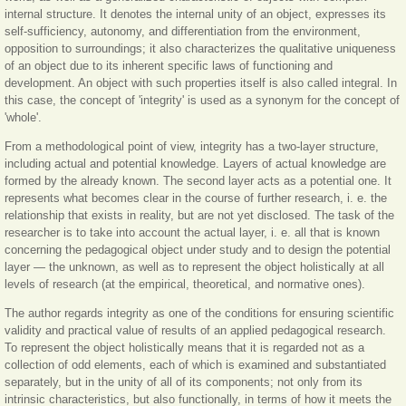
internal structure. It denotes the internal unity of an object, expresses its
self-sufficiency, autonomy, and differentiation from the environment,
opposition to surroundings; it also characterizes the qualitative uniqueness
of an object due to its inherent specific laws of functioning and
development. An object with such properties itself is also called integral. In
this case, the concept of 'integrity' is used as a synonym for the concept of
'whole'.
From a methodological point of view, integrity has a two-layer structure,
including actual and potential knowledge. Layers of actual knowledge are
formed by the already known. The second layer acts as a potential one. It
represents what becomes clear in the course of further research, i. e. the
relationship that exists in reality, but are not yet disclosed. The task of the
researcher is to take into account the actual layer, i. e. all that is known
concerning the pedagogical object under study and to design the potential
layer — the unknown, as well as to represent the object holistically at all
levels of research (at the empirical, theoretical, and normative ones).
The author regards integrity as one of the conditions for ensuring scientific
validity and practical value of results of an applied pedagogical research.
To represent the object holistically means that it is regarded not as a
collection of odd elements, each of which is examined and substantiated
separately, but in the unity of all of its components; not only from its
intrinsic characteristics, but also functionally, in terms of how it meets the