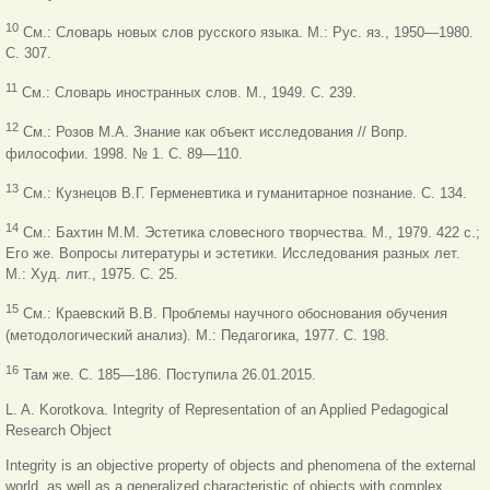
10
См.: Словарь новых слов русского языка. М.: Рус. яз., 1950—1980.
С. 307.
11
См.: Словарь иностранных слов. М., 1949. С. 239.
12
См.: Розов М.А. Знание как объект исследования // Вопр.
философии. 1998. № 1. С. 89—110.
13
См.: Кузнецов В.Г. Герменевтика и гуманитарное познание. С. 134.
14
См.: Бахтин М.М. Эстетика словесного творчества. М., 1979. 422 с.;
Его же. Вопросы литературы и эстетики. Исследования разных лет.
М.: Худ. лит., 1975. С. 25.
15
См.: Краевский В.В. Проблемы научного обоснования обучения
(методологический анализ). М.: Педагогика, 1977. С. 198.
16
Там же. С. 185—186. Поступила 26.01.2015.
L. A. Korotkova. Integrity of Representation of an Applied Pedagogical
Research Object
Integrity is an objective property of objects and phenomena of the external
world, as well as a generalized characteristic of objects with complex