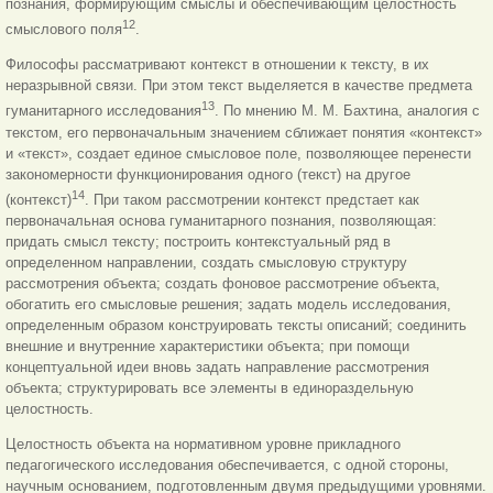
познания, формирующим смыслы и обеспечивающим целостность
12
смыслового поля
.
Философы рассматривают контекст в отношении к тексту, в их
неразрывной связи. При этом текст выделяется в качестве предмета
13
гуманитарного исследования
. По мнению М. М. Бахтина, аналогия с
текстом, его первоначальным значением сближает понятия «контекст»
и «текст», создает единое смысловое поле, позволяющее перенести
закономерности функционирования одного (текст) на другое
14
(контекст)
. При таком рассмотрении контекст предстает как
первоначальная основа гуманитарного познания, позволяющая:
придать смысл тексту; построить контекстуальный ряд в
определенном направлении, создать смысловую структуру
рассмотрения объекта; создать фоновое рассмотрение объекта,
обогатить его смысловые решения; задать модель исследования,
определенным образом конструировать тексты описаний; соединить
внешние и внутренние характеристики объекта; при помощи
концептуальной идеи вновь задать направление рассмотрения
объекта; структурировать все элементы в единораздельную
целостность.
Целостность объекта на нормативном уровне прикладного
педагогического исследования обеспечивается, с одной стороны,
научным основанием, подготовленным двумя предыдущими уровнями.