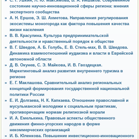
C. Г. Ушкин, Л. Ю. Максимова, В. А. Иншаков. Современное
состояние научно-инновационной сферы региона: мнения
экспертного сообщества
А. Н. Ершов, Э. Ш. Ахметова. Направления регулирования
экосистемы моногорода как фактора повышения качества
жизни населения
В. В. Красулина. Культура предпринимательской
деятельности и нравственный порядок в обществе
В. Г. Шведов, А. Б. Голубь, Е. В. Стель-мах, В. В. Шведова.
Динамика взаимоотношений иудаизма и власти в Еврейской
автономной области
Д. В. Окунев, С. Э. Майкова, И. В. Гвоздецкая.
Маркетинговый анализ развития внутреннего туризма в
регионе
Е. Г. Маклашова. Сравнительный анализ региональных
концепций формирования государственной национальной
политики России
Е. И. Долгаева, Н. К. Капкаева. Отношение православной и
мусульманской молодежи к социальным практикам,
противоречащим нормам религиозной морали
И. А. Емелькина. Правовые аспекты общественного
движения финно-угорских народов в форме
некоммерческих организаций
И. Б. Юленкова. Повышение инвестиционно-инновационного