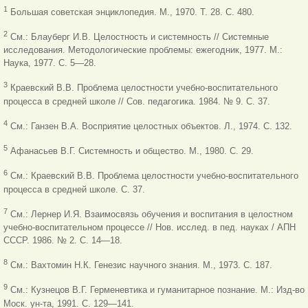
1
Большая советская энциклопедия. М., 1970. Т. 28. С. 480.
2
См.: Блауберг И.В. Целостность и системность // Системные
исследования. Методологические проблемы: ежегодник, 1977. М.:
Наука, 1977. С. 5—28.
3
Краевский В.В. Проблема целостности учебно-воспитательного
процесса в средней школе // Сов. педагогика. 1984. № 9. С. 37.
4
См.: Ганзен В.А. Восприятие целостных объектов. Л., 1974. С. 132.
5
Афанасьев В.Г. Системность и общество. М., 1980. С. 29.
6
См.: Краевский В.В. Проблема целостности учебно-воспитательного
процесса в средней школе. С. 37.
7
См.: Лернер И.Я. Взаимосвязь обучения и воспитания в целостном
учебно-воспитательном процессе // Нов. исслед. в пед. науках / АПН
СССР. 1986. № 2. С. 14—18.
8
См.: Вахтомин Н.К. Генезис научного знания. М., 1973. С. 187.
9
См.: Кузнецов В.Г. Герменевтика и гуманитарное познание. М.: Изд-во
Моск. ун-та, 1991. С. 129—141.