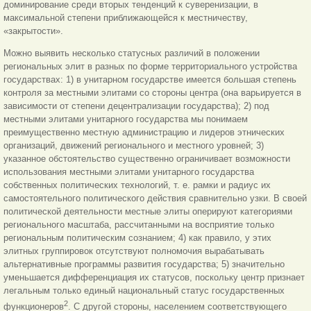
доминирование среди вторых тенденций к суверенизации, в
максимальной степени приближающейся к местничеству,
«закрытости».
Можно выявить несколько статусных различий в положении
региональных элит в разных по форме территориального устройства
государствах: 1) в унитарном государстве имеется большая степень
контроля за местными элитами со стороны центра (она варьируется в
зависимости от степени децентрализации государства); 2) под
местными элитами унитарного государства мы понимаем
преимущественно местную администрацию и лидеров этнических
организаций, движений регионального и местного уровней; 3)
указанное обстоятельство существенно ограничивает возможности
использования местными элитами унитарного государства
собственных политических технологий, т. е. рамки и радиус их
самостоятельного политического действия сравнительно узки. В своей
политической деятельности местные элиты оперируют категориями
регионального масштаба, рассчитанными на восприятие только
региональным политическим сознанием; 4) как правило, у этих
элитных группировок отсутствуют полномочия вырабатывать
альтернативные программы развития государства; 5) значительно
уменьшается дифференциация их статусов, поскольку центр признает
легальным только единый национальный статус государственных
2
функционеров
. С другой стороны, населением соответствующего