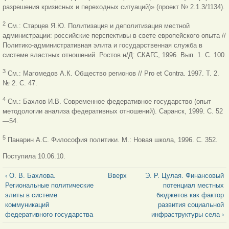
разрешения кризисных и переходных ситуаций)» (проект № 2.1.3/1134).
2
См.: Старцев Я.Ю. Политизация и деполитизация местной
администрации: российские перспективы в свете европейского опыта //
Политико-административная элита и государственная служба в
системе властных отношений. Ростов н/Д: СКАГС, 1996. Вып. 1. С. 100.
3
См.: Магомедов А.К. Общество регионов // Pro et Contra. 1997. Т. 2.
№ 2. С. 47.
4
См.: Бахлов И.В. Современное федеративное государство (опыт
методологии анализа федеративных отношений). Саранск, 1999. С. 52
—54.
5
Панарин А.С. Философия политики. М.: Новая школа, 1996. С. 352.
Поступила 10.06.10.
‹ О. В. Бахлова.
Вверх
Э. Р. Цулая. Финансовый
Региональные политические
потенциал местных
элиты в системе
бюджетов как фактор
коммуникаций
развития социальной
федеративного государства
инфраструктуры села ›