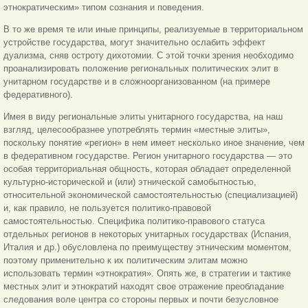
этнократическим» типом сознания и поведения.
В то же время те или иные принципы, реализуемые в территориальном
устройстве государства, могут значительно
ослабить эффект
дуализма, сняв остроту дихотомии. С этой точки зрения необходимо
проанализировать положение региональных политических элит в
унитарном государстве и в сложноорганизованном (на примере
федеративного).
Имея в виду региональные элиты унитарного государства, на наш
взгляд, целесообразнее употреблять термин «местные элиты»,
поскольку понятие «регион» в нем имеет несколько иное значение, чем
в федеративном государстве. Регион унитарного государства — это
особая территориальная общность, которая обладает определенной
культурно-исторической и (или) этнической самобытностью,
относительной экономической самостоятельностью (специализацией)
и, как правило, не пользуется политико-правовой
самостоятельностью. Специфика политико-правового статуса
отдельных регионов в некоторых унитарных государствах (Испания,
Италия и др.) обусловлена по преимуществу этническим моментом,
поэтому применительно к их политическим элитам можно
использовать термин «этнократия». Опять же, в стратегии и тактике
местных элит и этнократий находят свое отражение преобладание
следования воле центра со стороны первых и почти безусловное