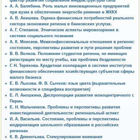
фактор развития социальной инфраструктуры села
А. А. Балябина. Роль малых инновационных предприятий
при вузах в обеспечении энергосбе режения в ЖККХ
А. В. Акишева. Оценка финансовых потребностей реального
сектора экономики региона в банковских услугах.
А. Г. Степанов. Этнические аспекты мировоззрения в
системе социального познания
А. К. Моисеев. Межконфессиональные отношения в регионе:
состояние, перспективы развития и пути решения проблем
В. В. Волков. Положение студентов региона, не имеющих
регистрации по месту учебы, как проблема бездомности
Г. Н. Терякова. Кредитная кооперация в системе институтов
финансового обеспечения хозяйствующих субъектов сферы
малого бизнеса
Е. В. Лысова. Ф. В. Сычков: язык цвета (выразительные
возможности и специфика восприятия)
Е. Л. Аношкина. Диспропорции развития моноцентричного г.
Пермь
Е. Н. Мальченков. Проблемы и перспективы развития
инвестиционной деятельности: региональный аспект
И. А. Васильев. Состояние, проблемы и перспективы
модернизации школьного образования в российских
регионах
К. В. Дементьева. Стимулирование внимания