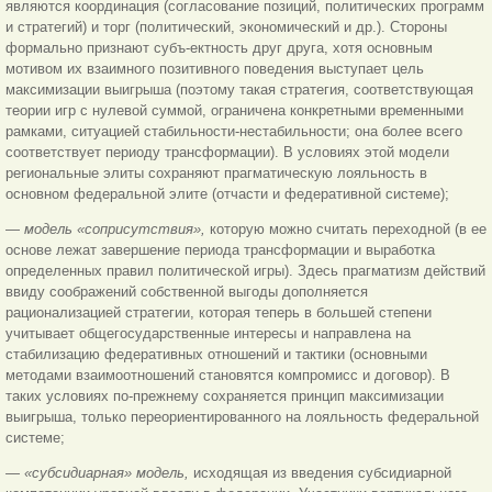
являются координация (согласование позиций, политических программ
и стратегий) и торг (политический, экономический и др.). Стороны
формально признают субъ-ектность друг друга, хотя основным
мотивом их взаимного позитивного поведения выступает цель
максимизации выигрыша (поэтому такая стратегия, соответствующая
теории игр с нулевой суммой, ограничена конкретными временными
рамками, ситуацией стабильности-нестабильности; она более всего
соответствует периоду трансформации). В условиях этой модели
региональные элиты сохраняют прагматическую лояльность в
основном федеральной элите (отчасти и федеративной системе);
—
модель «соприсутствия»,
которую можно считать переходной (в ее
основе лежат завершение периода трансформации и выработка
определенных правил политической игры). Здесь прагматизм действий
ввиду соображений собственной выгоды дополняется
рационализацией стратегии, которая теперь в большей степени
учитывает общегосударственные интересы и направлена на
стабилизацию федеративных отношений и тактики (основными
методами взаимоотношений становятся компромисс и договор). В
таких условиях по-прежнему сохраняется принцип максимизации
выигрыша, только переориентированного на лояльность федеральной
системе;
— «субсидиарная» модель,
исходящая из введения субсидиарной