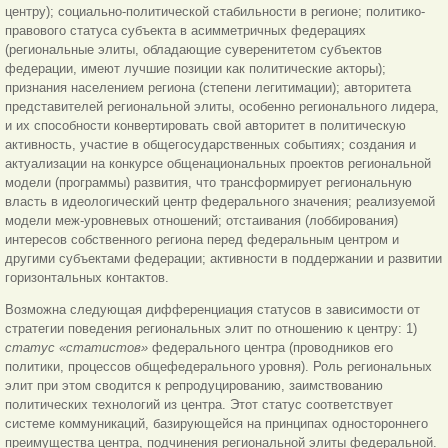
центру); социально-политической стабильности в регионе; политико-
правового статуса субъекта в асимметричных федерациях
(региональные элиты, обладающие суверенитетом субъектов
федерации, имеют лучшие позиции как политические акторы);
признания населением региона (степени легитимации); авторитета
представителей региональной элиты, особенно регионального лидера,
и их способности конвертировать свой авторитет в политическую
активность, участие в общегосударственных событиях; создания и
актуализации на конкурсе общенациональных проектов региональной
модели (программы) развития, что трансформирует региональную
власть в идеологический центр федерального значения; реализуемой
модели меж-уровневых отношений; отстаивания (лоббирования)
интересов собственного региона перед федеральным центром и
другими субъектами федерации; активности в поддержании и развитии
горизонтальных контактов.
Возможна следующая дифференциация статусов в зависимости от
стратегии поведения региональных элит по отношению к центру: 1)
статус «статистов»
федерального центра (проводников его
политики, процессов общефедерального уровня). Роль региональных
элит при этом сводится к репродуцированию, заимствованию
политических технологий из центра. Этот статус соответствует
системе коммуникаций,
базирующейся на принципах одностороннего
преимущества центра, подчинения региональной элиты федеральной.