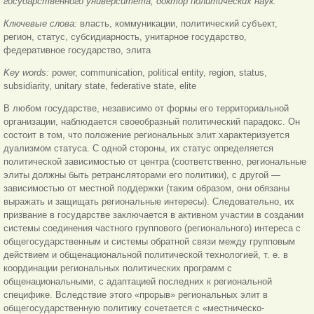
государственного университета, доктор политических наук.
Ключевые слова:
власть, коммуникации, политический субъект,
регион, статус, субсидиарность, унитарное государство,
федеративное государство, элита
Key words:
power, communication, political entity, region, status,
subsidiarity, unitary state, federative state, elite
В любом государстве, независимо от формы его территориальной
организации, наблюдается своеобразный политический парадокс. Он
состоит в том, что положение региональных элит характеризуется
дуализмом статуса. С одной стороны, их статус определяется
политической зависимостью от центра (соответственно, региональные
элиты должны быть ретрансляторами его политики), с другой —
зависимостью от местной поддержки (таким образом, они обязаны
выражать и защищать региональные интересы). Следовательно, их
призвание в государстве заключается в активном участии в создании
системы соединения частного группового (регионального) интереса с
общегосударственным и системы обратной связи между групповым
действием и общенациональной политической технологией, т. е. в
координации региональных политических программ с
общенациональными, с адаптацией последних к региональной
специфике. Вследствие этого «прорыв» региональных элит в
общегосударственную политику сочетается с «местническо-