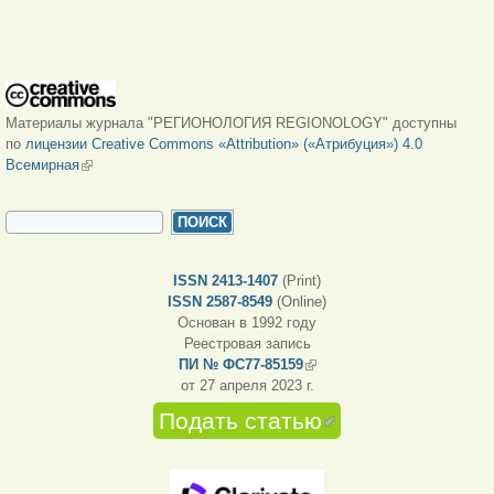
Материалы журнала "РЕГИОНОЛОГИЯ REGIONOLOGY" доступны
по
лицензии Creative Commons «Attribution» («Атрибуция») 4.0
Всемирная
(внешняя ссылка)
ФОРМА ПОИСКА
Поиск
ISSN 2413-1407
(Print)
ISSN 2587-8549
(Online)
Основан в 1992 году
Реестровая запись
ПИ № ФС77-85159
(внешняя ссылка)
от 27 апреля 2023 г.
Подать статью
(внешняя
ссылка)