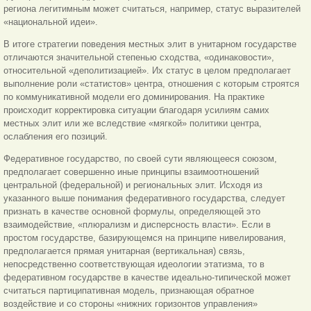
региона легитимным может считаться, например, статус выразителей
«национальной идеи».
В итоге стратегии поведения местных элит в унитарном государстве
отличаются значительной степенью сходства, «одинаковости»,
относительной «деполитизацией». Их статус в целом предполагает
выполнение роли «статистов» центра, отношения с которым строятся
по коммуникативной модели его доминирования. На практике
происходит корректировка ситуации благодаря усилиям самих
местных элит или же вследствие «мягкой» политики центра,
ослабления его позиций.
Федеративное государство, по своей сути являющееся союзом,
предполагает совершенно иные принципы взаимоотношений
центральной (федеральной) и региональных элит. Исходя из
указанного выше понимания федеративного государства, следует
признать в качестве основной формулы, определяющей это
взаимодействие, «плюрализм и дисперсность власти». Если в
простом государстве, базирующемся на принципе нивелирования,
предполагается прямая унитарная (вертикальная) связь,
непосредственно соответствующая идеологии этатизма, то в
федеративном государстве в качестве идеально-типической может
считаться партиципативная модель, признающая обратное
воздействие и со стороны «нижних горизонтов управления»