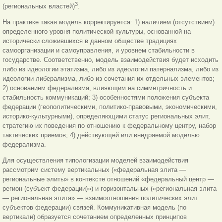
3
(региональных властей)
.
На практике такая модель корректируется: 1) наличием (отсутствием)
определенного уровня политической культуры, основанной на
исторически сложившихся в данном обществе традициях
самоорганизации и самоуправления, и уровнем стабильности в
государстве. Соответственно, модель взаимодействия будет исходить
либо из идеологии этатизма, либо из идеологии патернализма, либо из
идеологии либерализма, либо из сочетания их отдельных элементов;
2) основанием федерализма, влияющим на симметричность и
стабильность коммуникаций; 3) особенностями положения субъекта
федерации (геополитическими, политико-правовыми, экономическими,
историко-культурными), определяющими статус региональных элит,
стратегию их поведения по отношению
к федеральному центру, набор
тактических приемов; 4) действующей или внедряемой моделью
федерализма.
Для осуществления типологизации моделей взаимодействия
рассмотрим систему вертикальных («федеральная элита —
региональные элиты» в контексте отношений «федеральный центр —
регион (субъект федерации)») и горизонтальных («региональная элита
— региональная элита» — взаимоотношения политических элит
субъектов федерации) связей. Коммуникативная модель (по
вертикали) образуется сочетанием определенных принципов