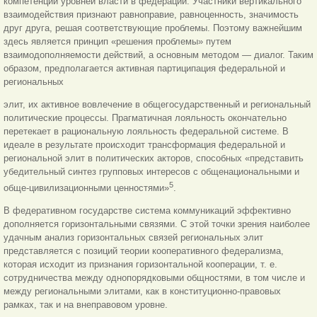
компетенции уровней власти в федерации. Участники вертикального
взаимодействия признают равноправие, равноценность, значимость
друг друга, решая соответствующие проблемы. Поэтому важнейшим
здесь является принцип «решения проблемы» путем
взаимодополняемости действий, а основным методом — диалог. Таким
образом, предполагается активная партиципация федеральной и
региональных
элит, их активное вовлечение в общегосударственный и региональный
политические процессы. Прагматичная лояльность окончательно
перетекает в рациональную лояльность федеральной системе. В
идеале в результате происходит трансформация федеральной и
региональной элит в политических акторов, способных «представить
убедительный синтез групповых интересов с общенациональными и
5
обще-цивилизационными ценностями»
.
В федеративном государстве система коммуникаций эффективно
дополняется горизонтальными связями. С этой точки зрения наиболее
удачным анализ горизонтальных связей региональных элит
представляется с позиций теории кооперативного федерализма,
которая исходит из признания горизонтальной кооперации, т. е.
сотрудничества между однопорядковыми общностями, в том числе и
между региональными элитами, как в конституционно-правовых
рамках, так и на внеправовом уровне.