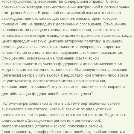
конституционности, верховенства федерального права). Спектр
практических методов взаимоотношений центральной и региональных
элит разнообразен. В реальной политической жизни это означает
взаимодействие отстаивающих свои интересы сторон, которое
приводит (или не приводит) к достижению соглашения. Отношениям,
основанным на принципе господства-подчинения, соответствует
использование методов командно-административного характера, когда
центр проводит жесткую централизаторскую политику, а субъекты
федерации лишены самостоятельности и превращены в простых
исполнителей его воли, всякое нарушение этой воли пресекается.
Отношениям, основанным на признании фактической
самостоятельности субъектов федерации и их политических элит,
когда они самостоятельно исполняют собственную волю, а решения
(интересы) центра учитываются в недостаточной степени либо вовсе
не учитываются, соответствуют методы противостояния,
конфронтации, что способствует развитию политической анархии и
4
дестабилизации федеративной системы в целом
.
Положение региональной элиты в системе вертикальных связей
выражается в ее статусе, который зависит от ряда условий:
фактического потенциала региона, его места в системе бюджетного
федерализма (дотационный регион или регион-донор);
геополитического (стратегического) положения региона
(приграничность, периферийность или, наоборот, приближенность к