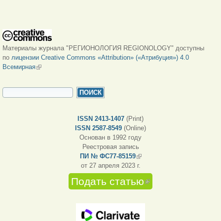
Материалы журнала "РЕГИОНОЛОГИЯ REGIONOLOGY" доступны
по
лицензии Creative Commons «Attribution» («Атрибуция») 4.0
Всемирная
(внешняя ссылка)
ФОРМА ПОИСКА
Поиск
ISSN 2413-1407
(Print)
ISSN 2587-8549
(Online)
Основан в 1992 году
Реестровая запись
ПИ № ФС77-85159
(внешняя ссылка)
от 27 апреля 2023 г.
Подать статью
(внешняя
ссылка)