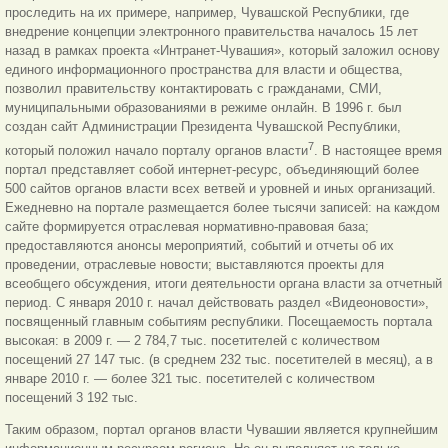
проследить на их примере, например, Чувашской Республики, где
внедрение концепции электронного правительства началось 15 лет
назад в рамках проекта «Интранет-Чувашия», который заложил основу
единого информационного пространства для власти и общества,
позволил правительству контактировать с гражданами, СМИ,
муниципальными образованиями в режиме онлайн. В 1996 г. был
создан сайт Администрации Президента Чувашской Республики,
7
который положил начало порталу органов власти
. В настоящее время
портал представляет собой интернет-ресурс, объединяющий более
500 сайтов органов власти всех ветвей и уровней и иных организаций.
Ежедневно на портале размещается более тысячи записей: на каждом
сайте формируется отраслевая нормативно-правовая база;
предоставляются анонсы мероприятий, событий и отчеты об их
проведении, отраслевые новости; выставляются проекты для
всеобщего обсуждения, итоги деятельности органа власти за отчетный
период. С января 2010 г. начал действовать раздел «Видеоновости»,
посвященный главным событиям республики. Посещаемость портала
высокая: в 2009 г. — 2 784,7 тыс. посетителей с количеством
посещений 27 147 тыс. (в среднем 232 тыс. посетителей в месяц), а в
январе 2010 г. — более 321 тыс. посетителей с количеством
посещений 3 192 тыс.
Таким образом, портал органов власти Чувашии является крупнейшим