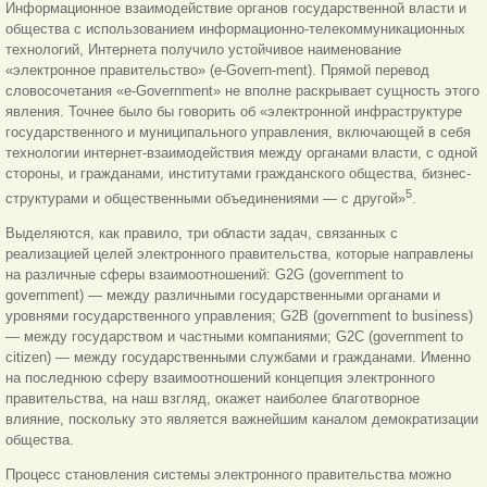
Информационное взаимодействие органов государственной власти и
общества с использованием информационно-телекоммуникационных
технологий, Интернета получило устойчивое наименование
«электронное правительство» (e-Govern-ment). Прямой перевод
словосочетания «e-Government» не вполне раскрывает сущность этого
явления. Точнее было бы говорить об «электронной инфраструктуре
государственного и муниципального управления, включающей в себя
технологии интернет-взаимодействия между органами власти, с одной
стороны, и гражданами, институтами гражданского общества, бизнес-
5
структурами и общественными объединениями — с другой»
.
Выделяются, как правило, три области задач, связанных с
реализацией целей электронного правительства, которые направлены
на различные сферы взаимоотношений: G2G (government to
government) — между различными государственными органами и
уровнями государственного управления; G2B (government to business)
— между государством и частными компаниями; G2C (government to
citizen) — между государственными службами и гражданами. Именно
на последнюю сферу взаимоотношений концепция электронного
правительства, на наш взгляд, окажет наиболее благотворное
влияние, поскольку это является важнейшим каналом демократизации
общества.
Процесс становления системы электронного правительства можно