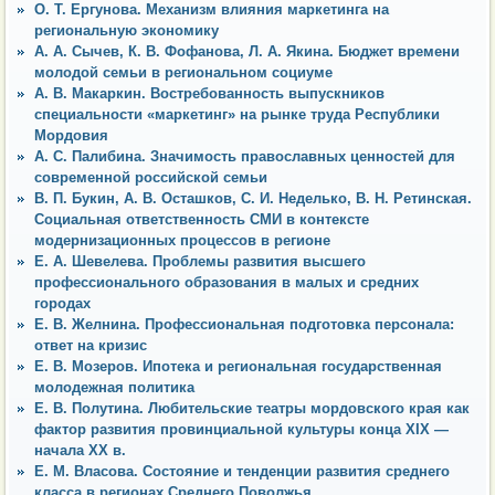
О. Т. Ергунова. Механизм влияния маркетинга на
региональную экономику
А. А. Сычев, К. В. Фофанова, Л. А. Якина. Бюджет времени
молодой семьи в региональном социуме
А. В. Макаркин. Востребованность выпускников
специальности «маркетинг» на рынке труда Республики
Мордовия
А. С. Палибина. Значимость православных ценностей для
современной российской семьи
В. П. Букин, А. В. Осташков, С. И. Неделько, В. Н. Ретинская.
Социальная ответственность СМИ в контексте
модернизационных процессов в регионе
Е. А. Шевелева. Проблемы развития высшего
профессионального образования в малых и средних
городах
Е. В. Желнина. Профессиональная подготовка персонала:
ответ на кризис
Е. В. Мозеров. Ипотека и региональная государственная
молодежная политика
Е. В. Полутина. Любительские театры мордовского края как
фактор развития провинциальной культуры конца XIX —
начала ХХ в.
Е. М. Власова. Состояние и тенденции развития среднего
класса в регионах Среднего Поволжья