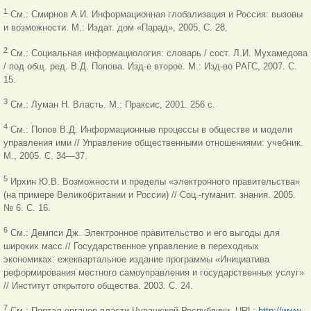
1
См.: Смирнов А.И. Информационная глобализация и Россия: вызовы
и возможности. М.: Издат. дом «Парад», 2005. С. 28.
2
См.: Социальная информациология: словарь / сост. Л.И. Мухамедова
/
под общ. ред. В.Д. Попова. Изд-е второе. М.: Изд-во РАГС, 2007. С.
15.
3
См.: Луман Н. Власть. М.: Праксис, 2001. 256 с.
4
См.: Попов В.Д. Информационные процессы в обществе и модели
управления ими // Управление общественными отношениями: учебник.
М., 2005. С. 34—37.
5
Ирхин Ю.В. Возможности и пределы «электронного правительства»
(на примере Великобритании и России) // Соц.-гуманит. знания. 2005.
№ 6. С. 16.
6
См.: Демпси Дж. Электронное правительство и его выгоды для
широких масс // Государственное управление в переходных
экономиках: ежеквартальное издание программы «Инициатива
реформирования местного самоуправления и государственных услуг»
// Институт открытого
общества. 2003. С. 24.
7
См.: Портал органов власти Чувашской Республики. URL:
http://www