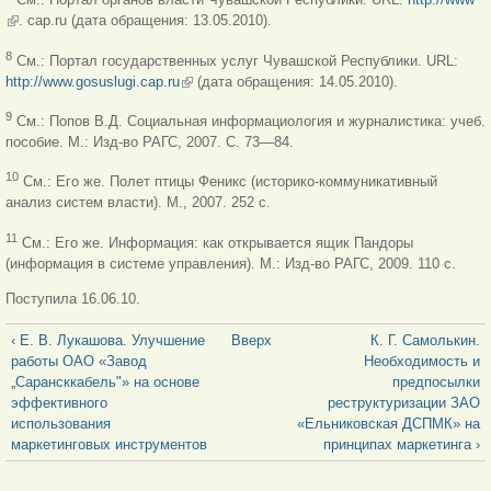
(внешняя ссылка)
. cap.ru (дата обращения: 13.05.2010).
8
См.: Портал государственных услуг Чувашской Республики. URL:
http://www.gosuslugi.cap.ru
(внешняя ссылка)
(дата обращения: 14.05.2010).
9
См.: Попов В.Д. Социальная информациология и журналистика: учеб.
пособие. М.: Изд-во РАГС, 2007. С. 73—84.
10
См.: Его же. Полет птицы Феникс (историко-коммуникативный
анализ систем власти). М., 2007. 252 с.
11
См.: Его же. Информация: как открывается ящик Пандоры
(информация в системе управления). М.: Изд-во РАГС, 2009. 110 с.
Поступила 16.06.10.
‹ Е. В. Лукашова. Улучшение
Вверх
К. Г. Самолькин.
работы ОАО «Завод
Необходимость и
„Сарансккабель"» на основе
предпосылки
эффективного
реструктуризации ЗАО
использования
«Ельниковская ДСПМК» на
маркетинговых инструментов
принципах маркетинга ›