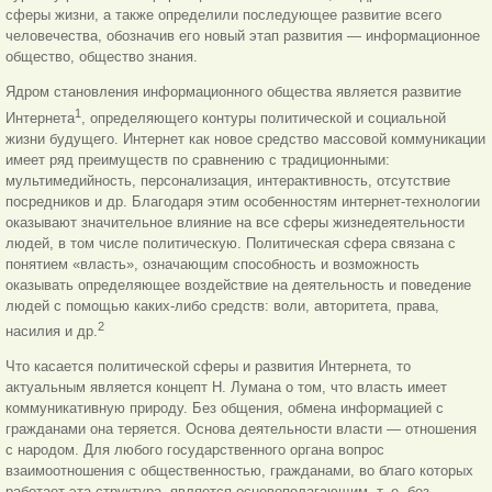
сферы жизни, а также определили последующее развитие всего
человечества, обозначив его новый этап развития — информационное
общество, общество знания.
Ядром становления информационного общества является развитие
1
Интернета
, определяющего контуры политической и социальной
жизни будущего. Интернет как новое средство массовой коммуникации
имеет ряд преимуществ по сравнению с традиционными:
мультимедийность, персонализация, интерактивность, отсутствие
посредников и др. Благодаря этим особенностям интернет-технологии
оказывают значительное влияние на все сферы жизнедеятельности
людей, в том числе политическую. Политическая сфера связана с
понятием «власть», означающим способность и возможность
оказывать определяющее воздействие на деятельность и поведение
людей с помощью каких-либо средств: воли, авторитета, права,
2
насилия и др.
Что касается политической сферы и развития Интернета, то
актуальным является концепт Н. Лумана о том, что власть имеет
коммуникативную природу. Без общения, обмена информацией с
гражданами она теряется. Основа деятельности власти — отношения
с народом. Для любого государственного органа вопрос
взаимоотношения с общественностью, гражданами, во благо которых
работает эта структура, является основополагающим, т. е. без