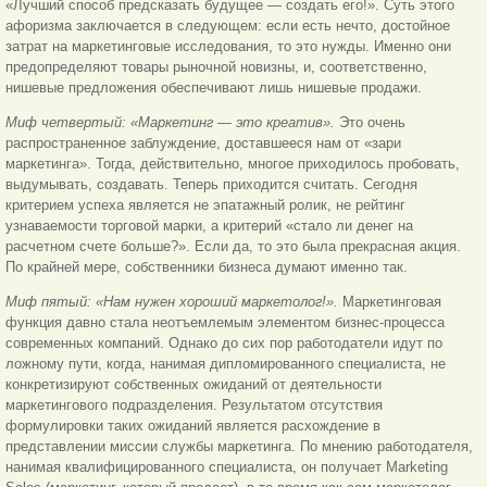
«Лучший способ предсказать будущее — создать его!». Суть этого
афоризма заключается в следующем: если есть нечто, достойное
затрат на маркетинговые исследования, то это нужды. Именно они
предопределяют товары рыночной новизны, и, соответственно,
нишевые предложения обеспечивают лишь нишевые продажи.
Миф четвертый: «Маркетинг — это креатив».
Это очень
распространенное заблуждение, доставшееся нам от
«зари
маркетинга». Тогда, действительно, многое приходилось пробовать,
выдумывать, создавать. Теперь приходится считать. Сегодня
критерием успеха является не эпатажный ролик, не рейтинг
узнаваемости торговой марки, а критерий «стало ли денег на
расчетном счете больше?». Если да, то это была прекрасная акция.
По крайней мере, собственники бизнеса думают именно так.
Миф пятый: «Нам нужен хороший маркетолог!».
Маркетинговая
функция давно стала неотъемлемым элементом бизнес-процесса
современных компаний. Однако до сих пор работодатели идут по
ложному пути, когда, нанимая дипломированного специалиста, не
конкретизируют собственных ожиданий от деятельности
маркетингового подразделения. Результатом отсутствия
формулировки таких ожиданий является расхождение в
представлении миссии службы маркетинга. По мнению работодателя,
нанимая квалифицированного специалиста, он получает Marketing