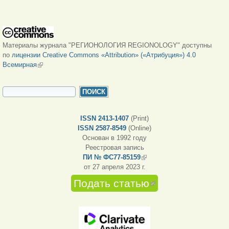
Материалы журнала "РЕГИОНОЛОГИЯ REGIONOLOGY" доступны
по
лицензии Creative Commons «Attribution» («Атрибуция») 4.0
Всемирная
(внешняя ссылка)
ФОРМА ПОИСКА
Поиск
ISSN 2413-1407
(Print)
ISSN 2587-8549
(Online)
Основан в 1992 году
Реестровая запись
ПИ № ФС77-85159
(внешняя ссылка)
от 27 апреля 2023 г.
Подать статью
(внешняя
ссылка)