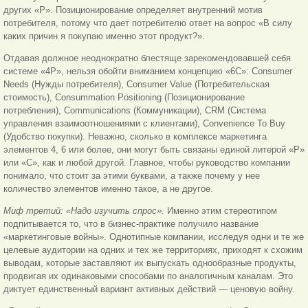
других «P». Позиционирование определяет внутренний мотив
потребителя, потому что дает потребителю ответ на вопрос «В силу
каких причин я покупаю именно этот продукт?».
Отдавая должное неоднократно блестяще зарекомендовавшей себя
системе «4P», нельзя обойти вниманием концепцию «6C»: Consumer
Needs (Нужды потребителя), Consumer Value (Потребительская
стоимость), Consummation Positioning (Позиционирование
потребления), Communications (Коммуникации), CRM (Система
управления взаимоотношениями с клиентами), Convenience To Buy
(Удобство покупки). Неважно, сколько в комплексе маркетинга
элементов 4, 6 или более, они могут быть связаны единой литерой «P»
или «C», как и любой другой. Главное, чтобы руководство компании
понимало, что стоит за этими буквами, а также почему у нее
количество элементов именно такое, а не другое.
Миф третий: «Надо изучить спрос».
Именно этим стереотипом
подпитывается то, что в бизнес-практике получило название
«маркетинговые войны». Однотипные компании, исследуя одни и те же
целевые аудитории на одних и тех же территориях, приходят к схожим
выводам, которые заставляют их выпускать однообразные продукты,
продвигая их одинаковыми способами по аналогичным каналам. Это
диктует единственный вариант активных действий — ценовую войну.