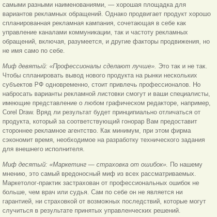
самыми разными наименованиями, — хорошая площадка для
вариантов рекламных обращений. Однако продвигает продукт хорошо
спланированная рекламная кампания, сочетающая в себе как
управление каналами коммуникации, так и частоту рекламных
обращений, включая, разумеется, и другие факторы продвижения, но
не имя само по себе.
Миф девятый: «Профессионалы сделают лучше».
Это так и не так.
Чтобы спланировать вывод нового продукта на рынки нескольких
субъектов РФ одновременно, стоит привлечь профессионалов. Но
набросать варианты рекламной листовки смогут и ваши специалисты,
имеющие представление о любом графическом редакторе, например,
Corel Draw. Вряд ли результат будет принципиально отличаться от
продукта, который за соответствующий гонорар Вам предоставит
стороннее рекламное агентство. Как минимум, при этом фирма
сэкономит время, необходимое на разработку технического задания
для внешнего исполнителя.
Миф десятый: «Маркетинг — страховка от ошибок».
По нашему
мнению, это самый вредоносный миф из всех рассматриваемых.
Маркетолог-практик застрахован от профессиональных ошибок не
больше, чем врач или судья. Сам по себе он не является ни
гарантией, ни страховкой от возможных последствий, которые могут
случиться в результате принятых управленческих решений.