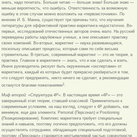
знать, надо почитать. Больше читаю — больше знаю! Больше знаю —
меньше вероятность, что ошибусь. Ответственность за возможную
ошибку в этом случае можно возложить на «первоисточники». По
мнению И. Б. Манна, существует три причины того, что изучения
литературы для эффективной практики маркетинга недостаточно. Во-
первых, исследований отечественных авторов очень мало. На русский
переведены работы зарубежных ученых, а они описывают практику
своих компаний. Во-вторых, маркетинг — наука развивающаяся,
поскольку описывает процессы, которые сами по себе весьма
стремительны. В-третьих, современный маркетинг — это не теория, а
практика. Главное в маркетинге — знать, что и как сделать и взять.
Иначе руководитель рискует быть окруженным «экспертами» от
маркетинга, каждый из которых будет прекрасно разбираться в том,
что следует предпринять, никто ничего не сделает, а рекомендации
1
останутся благими пожеланиями
.
Миф второй: «Структура 4P».
В настоящее время «4P» — это
завершенный этап теории, ставший классикой. Применительно к
современным условиям, на наш взгляд, следует к 4P добавить, как
минимум, еще два элемента: Personal (Персонал) и Positioning
(Позиционирование). Комплекс маркетинга требует специальных
знаний и навыков, поэтому логично предположить, что его должны
осуществлять сотрудники, обладающие специальной подготовкой,
поэтому «Персонал» становится неотъемлемой частью совокупности