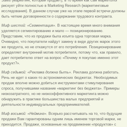
Sales (маркетинг, который продает), в то время как сам маркетолог
рискует уйти полностью в Marketing Research (маркетинговые
исследования). В данном случае уже на этапе первой встречи должны
быть четкие договоренности о содержании трудового контракта.
Миф шестой: «Сегментация».
В настоящее время много внимания
уделяется сегментированию и мало — позиционированию.
Представим, что из продажи была изъята одна торговая марка.
Очевидно, что покупатели найдут замену в виде других марок этого
же продукта, но не откажутся от его потребления. Позиционирование
определяет внутренний мотив потребителя, потому что, как правило,
дает потребителю ответ на вопрос «Почему я покупаю именно этот
продукт?».
Миф седьмой: «Реклама должна быть».
Реклама должна работать.
Речь не идет о каких-то астрономических бюджетах. Необходимых
продаж вполне можно добиться инструментами стимулирования
спроса, получившими название «маркетинг без бюджета». Примеры
низкозатратного, но не низкоэффективного маркетинга можно
обнаружить в практике большинства малых предприятий и
деятельности индивидуальных предпринимателей.
Миф восьмой: «Нейминг».
Всерьез рассчитывать на то, что будущие
продажи Вам гарантированы одним лишь именем торговой марки, не
приходится. Продажи, основанные на продвижении «продуктов» с