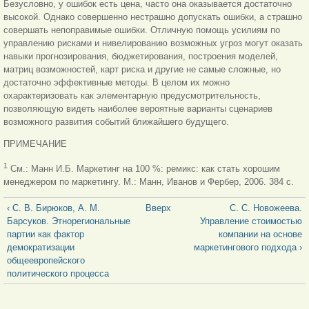
Безусловно, у ошибок есть цена, часто она оказывается достаточно
высокой. Однако совершенно нестрашно допускать ошибки, а страшно
совершать непоправимые ошибки. Отличную помощь усилиям по
управлению рисками и нивелированию возможных угроз могут оказать
навыки прогнозирования, бюджетирования, построения моделей,
матриц возможностей, карт риска и другие не самые сложные, но
достаточно эффективные методы. В целом их можно
охарактеризовать как элементарную предусмотрительность,
позволяющую видеть наиболее вероятные варианты сценариев
возможного развития событий ближайшего будущего.
ПРИМЕЧАНИЕ
1
См.: Манн И.Б. Маркетинг на 100 %: ремикс: как стать хорошим
менеджером по маркетингу. М.: Манн, Иванов и Фербер, 2006. 384 с.
‹ С. В. Бирюков, А. М.
Вверх
С. С. Новожеева.
Барсуков. Этнорегиональные
Управление стоимостью
партии как фактор
компании на основе
демократизации
маркетингового подхода ›
общеевропейского
политического процесса