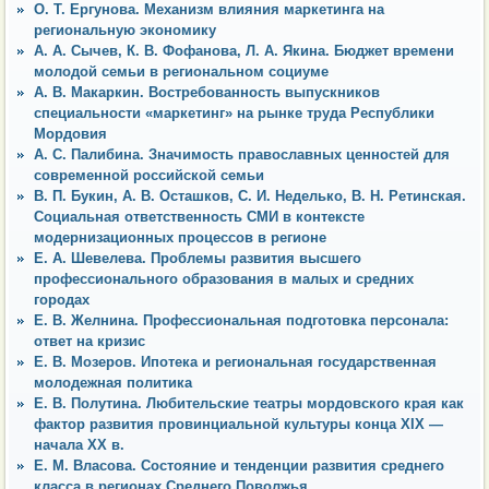
О. Т. Ергунова. Механизм влияния маркетинга на
региональную экономику
А. А. Сычев, К. В. Фофанова, Л. А. Якина. Бюджет времени
молодой семьи в региональном социуме
А. В. Макаркин. Востребованность выпускников
специальности «маркетинг» на рынке труда Республики
Мордовия
А. С. Палибина. Значимость православных ценностей для
современной российской семьи
В. П. Букин, А. В. Осташков, С. И. Неделько, В. Н. Ретинская.
Социальная ответственность СМИ в контексте
модернизационных процессов в регионе
Е. А. Шевелева. Проблемы развития высшего
профессионального образования в малых и средних
городах
Е. В. Желнина. Профессиональная подготовка персонала:
ответ на кризис
Е. В. Мозеров. Ипотека и региональная государственная
молодежная политика
Е. В. Полутина. Любительские театры мордовского края как
фактор развития провинциальной культуры конца XIX —
начала ХХ в.
Е. М. Власова. Состояние и тенденции развития среднего
класса в регионах Среднего Поволжья