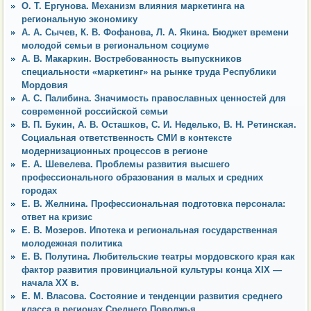
О. Т. Ергунова. Механизм влияния маркетинга на
региональную экономику
А. А. Сычев, К. В. Фофанова, Л. А. Якина. Бюджет времени
молодой семьи в региональном социуме
А. В. Макаркин. Востребованность выпускников
специальности «маркетинг» на рынке труда Республики
Мордовия
А. С. Палибина. Значимость православных ценностей для
современной российской семьи
В. П. Букин, А. В. Осташков, С. И. Неделько, В. Н. Ретинская.
Социальная ответственность СМИ в контексте
модернизационных процессов в регионе
Е. А. Шевелева. Проблемы развития высшего
профессионального образования в малых и средних
городах
Е. В. Желнина. Профессиональная подготовка персонала:
ответ на кризис
Е. В. Мозеров. Ипотека и региональная государственная
молодежная политика
Е. В. Полутина. Любительские театры мордовского края как
фактор развития провинциальной культуры конца XIX —
начала ХХ в.
Е. М. Власова. Состояние и тенденции развития среднего
класса в регионах Среднего Поволжья