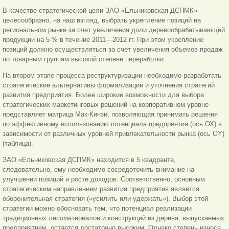
В качестве стратегической цели ЗАО «Ельниковская ДСПМК»
целесообразно, на наш взгляд, выбрать укрепление позиций на
региональном рынке за счет увеличения доли деревообрабатывающей
продукции на 5 % в течение 2011—2012 гг. При этом укрепление
позиций должно осуществляться за счет увеличения объемов продаж
по товарным группам высокой степени переработки.
На втором этапе процесса реструктуризации необходимо разработать
стратегические альтернативы формализации и уточнения стратегий
развития предприятия. Более широкие возможности для выбора
стратегических маркетинговых решений на корпоративном уровне
представляет матрица Мак-Кинзи, позволяющая принимать решения
по эффективному использованию потенциала предприятия (ось ОХ) в
зависимости от различных уровней привлекательности рынка (ось OY)
(таблица).
ЗАО «Ельниковская ДСПМК» находится в 5 квадранте,
следовательно, ему необходимо сосредоточить внимание на
улучшении позиций и росте доходов. Соответственно, основным
стратегическим направлением развития предприятия является
оборонительная стратегия («усилить или удержать»). Выбор этой
стратегии можно обосновать тем, что потенциал реализации
традиционных лесоматериалов и конструкций из дерева, выпускаемых
предприятием, остается достаточно высоким. Однако степень износа