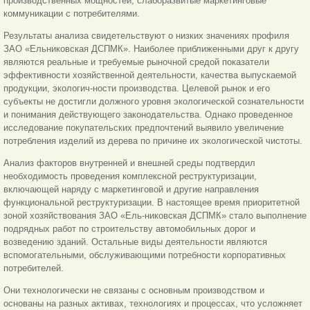
производственных мощностей, слаборазвитые маркетинговые
коммуникации с потребителями.
Результаты анализа свидетельствуют о низких значениях профиля
ЗАО «Ельниковская ДСПМК». Наиболее приближенными друг к другу
являются реальные и требуемые рыночной средой показатели
эффективности хозяйственной деятельности, качества выпускаемой
продукции, экологич-ности производства. Целевой рынок и его
субъекты не достигли должного уровня экологической сознательности
и понимания действующего законодательства. Однако проведенное
исследование покупательских предпочтений выявило увеличение
потребления изделий из дерева по причине их экологической чистоты.
Анализ факторов внутренней и внешней среды подтвердил
необходимость проведения комплексной реструктуризации,
включающей наряду с маркетинговой и другие направления
функциональной реструктуризации. В настоящее время приоритетной
зоной хозяйствования ЗАО «Ель-никовская ДСПМК» стало выполнение
подрядных работ по строительству автомобильных дорог и
возведению зданий. Остальные виды деятельности являются
вспомогательными, обслуживающими потребности корпоративных
потребителей.
Они технологически не связаны с основным производством и
основаны на разных активах, технологиях и процессах, что усложняет