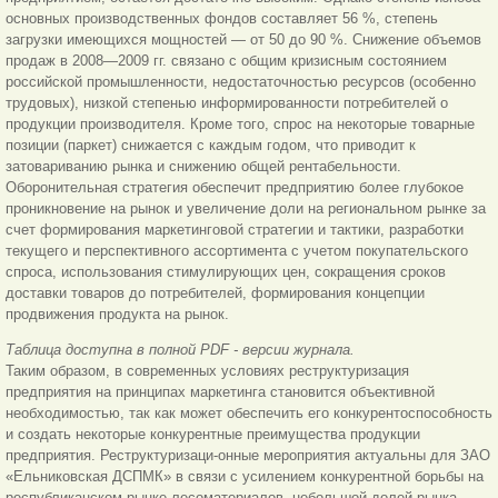
основных производственных фондов составляет 56 %, степень
загрузки имеющихся мощностей — от 50 до 90 %. Снижение объемов
продаж в 2008—2009 гг. связано с общим кризисным состоянием
российской промышленности, недостаточностью ресурсов (особенно
трудовых), низкой степенью информированности потребителей о
продукции производителя. Кроме того, спрос на некоторые товарные
позиции (паркет) снижается с каждым годом, что приводит к
затовариванию рынка и снижению общей рентабельности.
Оборонительная стратегия обеспечит предприятию более глубокое
проникновение на рынок и увеличение доли на региональном рынке за
счет формирования маркетинговой стратегии и тактики, разработки
текущего и перспективного ассортимента с учетом покупательского
спроса, использования стимулирующих цен, сокращения сроков
доставки товаров до потребителей, формирования концепции
продвижения продукта на рынок.
Таблица доступна в полной PDF - версии журнала.
Таким образом, в современных условиях реструктуризация
предприятия на принципах маркетинга становится объективной
необходимостью, так как может обеспечить его конкурентоспособность
и создать некоторые конкурентные преимущества продукции
предприятия. Реструктуризаци-онные мероприятия актуальны для ЗАО
«Ельниковская ДСПМК» в связи с усилением конкурентной борьбы на
республиканском рынке лесоматериалов, небольшой долей рынка,