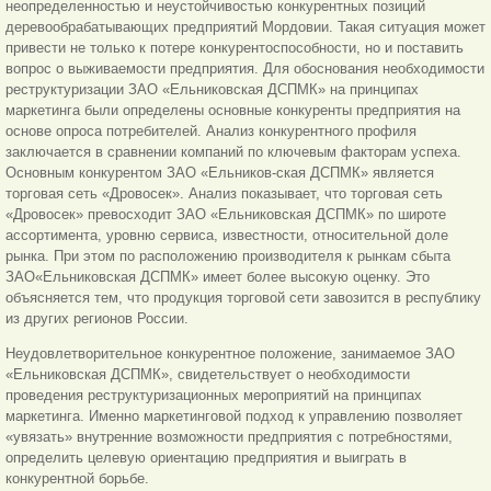
неопределенностью и неустойчивостью конкурентных позиций
деревообрабатывающих предприятий Мордовии. Такая ситуация может
привести не только к потере конкурентоспособности, но и поставить
вопрос о выживаемости предприятия. Для обоснования необходимости
реструктуризации ЗАО «Ельниковская ДСПМК» на принципах
маркетинга были определены основные конкуренты предприятия на
основе опроса потребителей. Анализ конкурентного профиля
заключается в сравнении компаний по ключевым факторам успеха.
Основным конкурентом ЗАО «Ельников-ская ДСПМК» является
торговая сеть «Дровосек». Анализ показывает, что торговая сеть
«Дровосек» превосходит ЗАО «Ельниковская ДСПМК» по широте
ассортимента, уровню сервиса, известности, относительной доле
рынка. При этом по расположению производителя к рынкам сбыта
ЗАО
«Ельниковская ДСПМК» имеет более высокую оценку. Это
объясняется тем, что продукция торговой сети завозится в республику
из других регионов России.
Неудовлетворительное конкурентное положение, занимаемое ЗАО
«Ельниковская ДСПМК», свидетельствует о необходимости
проведения реструктуризационных мероприятий на принципах
маркетинга. Именно маркетинговой подход к управлению позволяет
«увязать» внутренние возможности предприятия с потребностями,
определить целевую ориентацию предприятия и выиграть в
конкурентной борьбе.