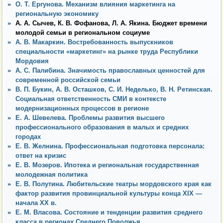
О. Т. Ергунова. Механизм влияния маркетинга на
региональную экономику
А. А. Сычев, К. В. Фофанова, Л. А. Якина. Бюджет времени
молодой семьи в региональном социуме
А. В. Макаркин. Востребованность выпускников
специальности «маркетинг» на рынке труда Республики
Мордовия
А. С. Палибина. Значимость православных ценностей для
современной российской семьи
В. П. Букин, А. В. Осташков, С. И. Неделько, В. Н. Ретинская.
Социальная ответственность СМИ в контексте
модернизационных процессов в регионе
Е. А. Шевелева. Проблемы развития высшего
профессионального образования в малых и средних
городах
Е. В. Желнина. Профессиональная подготовка персонала:
ответ на кризис
Е. В. Мозеров. Ипотека и региональная государственная
молодежная политика
Е. В. Полутина. Любительские театры мордовского края как
фактор развития провинциальной культуры конца XIX —
начала ХХ в.
Е. М. Власова. Состояние и тенденции развития среднего
класса в регионах Среднего Поволжья