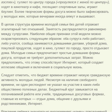
гостях»),
гуляют по центру города
(«прогулялся с женой по центру»),
ходят в кинотеатр и кафе, посещают спортивные залы, играют
боулинг. Более творческие формы досуга можно было зафиксировать
у молодых жен, которые вечерами иногда вяжут и вышивают.
В целом структура времени молодой семьи без детей отражает
эгалитарный тип отношений. Занятость распределяется равномерно
между супругами. Наиболее общие признаки этой модели можно
охарактеризовать следующим образом: оба супруга либо работают,
либо учатся, сообща занимаются домашними делами, уборкой дома,
покупкой продуктов, ходят в кино, гуляют по городу, просто отдыхают
дома. Молодые
семьи предпочитают простые домашние формы
досуга, которые не требуют дополнительных затрат. Можно
предположить, что этому способствует Интернет, который создает
иллюзию общения и включения в социальную жизнь.
Следует отметить, что бюджет времени отражает низкую гражданскую
активность молодых людей. Несмотря на наличие свободного
времени, ни один респондент не указал на участие в каких-либо
общественно полезных делах. Бюджетный круг замыкается на
оплачиваемой работе или учебе, традиционных досуговых формах,
главные из которых — отдых дома, общение с друзьями и
родственниками, Интернет.
Рождение ребенка значительно видоизменяет «канву» повседневной