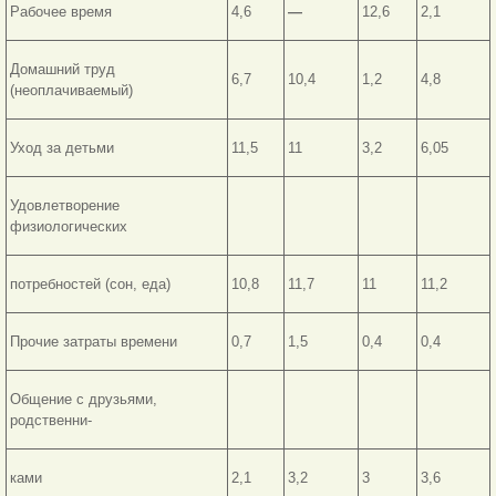
Рабочее время
4,6
—
12,6
2,1
Домашний труд
6,7
10,4
1,2
4,8
(неоплачиваемый)
Уход за детьми
11,5
11
3,2
6,05
Удовлетворение
физиологических
потребностей (сон, еда)
10,8
11,7
11
11,2
Прочие затраты времени
0,7
1,5
0,4
0,4
Общение с друзьями,
родственни-
ками
2,1
3,2
3
3,6