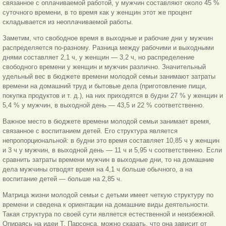
связанное с оплачиваемой работой, у мужчин составляют около 45 %
суточного времени, в то время как у женщин этот же процент
складывается из неоплачиваемой работы.
Заметим, что свободное время в выходные и рабочие дни у мужчин
распределяется по-разному. Разница между рабочими и выходными
днями составляет 2,1 ч, у женщин — 3,2 ч, но распределение
свободного времени у женщин и мужчин различно. Значительный
удельный вес в бюджете времени молодой семьи занимают затраты
времени на домашний труд и бытовые дела (приготовление пищи,
покупка продуктов и т. д.), на них приходятся в будни 27 % у женщин и
5,4 % у мужчин, в выходной день — 43,5 и 22 % соответственно.
Важное место в бюджете времени молодой семьи занимает время,
связанное с воспитанием детей. Его структура является
непропорциональной: в будни это время составляет 10,85 ч у женщин
и 3 ч у мужчин, в выходной день — 11 ч и 5,95 ч соответственно. Если
сравнить затраты времени мужчин в выходные дни, то на домашние
дела мужчины отводят время на 4,1 ч больше обычного, а на
воспитание детей — больше на 2,85 ч.
Матрица жизни молодой семьи с детьми имеет четкую структуру по
времени и сведена к ориентации на домашние виды деятельности.
Такая структура по своей сути является естественной и неизбежной.
Опираясь на идеи Т. Парсонса, можно сказать, что она зависит от