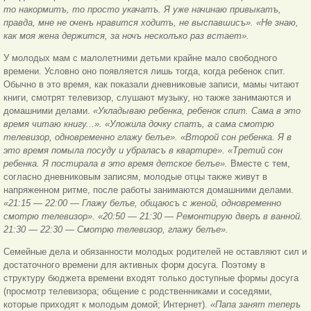
то накормитъ, то просто укачатъ. Я уже начинаю привыкатъ,
правда, мне не оченъ нравится ходитъ, не выспавшисъ». «Не знаю,
как моя жена держится, за ночъ несколъко раз встает».
У молодых мам с малолетними детьми крайне мало свободного
времени. Условно оно появляется лишь тогда, когда ребенок спит.
Обычно в это время, как показали дневниковые записи, мамы читают
книги, смотрят телевизор, слушают музыку, но также занимаются и
домашними делами.
«Укладываю ребенка, ребенок спит. Сама в это
время читаю книгу...». «Уложила дочку спатъ, а сама смотрю
телевизор, одновременно глажу белъе». «Второй сон ребенка. Я в
это время помыла посуду и убраласъ в квартире». «Третий сон
ребенка. Я постирала в это время детское белъе».
Вместе с тем,
согласно дневниковым записям, молодые отцы также живут в
напряженном ритме, после работы занимаются домашними делами.
«21:15 — 22:00 — Глажу белъе, общаюсъ с женой, одновременно
смотрю телевизор». «20:50 — 21:30 — Ремонтирую дверъ в ванной.
21:30 — 22:30 — Смотрю телевизор, глажу белъе».
Семейные дела и обязанности молодых родителей не оставляют сил и
достаточного времени для активных форм досуга. Поэтому в
структуру бюджета времени входят только доступные формы досуга
(просмотр телевизора; общение с родственниками и соседями,
которые приходят к молодым домой; Интернет).
«Папа занят теперъ