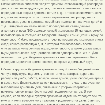
жизни человека является бюджет времени, отображающий распорядок
дня, соотношение труда и досуга, степень вовлеченности человека в
определенные формы деятельности и т. д., а также зависимость этих
и других параметров от различных переменных, например, места
проживания, уровня достатка, семейного положения, наличия детей и
т. д. Эмпирической базой нашего исследования стали данные
анкетного опроса (100 молодых семей) и дневники 15 молодых семей,
проживающих в Республике Мордовия. Каждой семье (жене и мужу по
отдельности) было предложено в течение недели вести дневник учета
ежедневного распорядка дня, в котором фиксировалось время,
описывались конкурентные виды деятельности, а также указывались
виды деятельности, осуществляющиеся одновременно, и т. п. Для
анализа структуры бюджета времени в качестве переменных были
определены рабочее время, свободное время и домашний труд.
Обычно структура бюджета времени молодой семьи без детей имеет
четкую структуру: подъем, утренняя гигиена, завтрак, дорога на
работу или учебу, работа, возвращение домой, ужин, свободное время
и досуг, сон. Дневниковые записи показывают, что часть нагрузки по
выполнению домашних дел, связанных с уборкой квартиры и
приготовлением пищи, берут на себя родители супругов. В том
случае, если молодые супруги проживают отдельно от родителей, то
муж или жена вечером могут заехать к родителям на ужин. Занятия,
связанные с уборкой квартиры, покупкой продуктов, как правило,