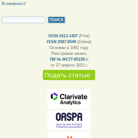
Всемирная
(внешняя ссылка)
ФОРМА ПОИСКА
Поиск
ISSN 2413-1407
(Print)
ISSN 2587-8549
(Online)
Основан в 1992 году
Реестровая запись
ПИ № ФС77-85159
(внешняя ссылка)
от 27 апреля 2023 г.
Подать статью
(внешняя
ссылка)