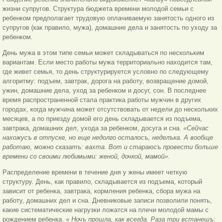
жизни супругов. Структура бюджета времени молодой семьи с
ребенком предполагает трудовую оплачиваемую занятость одного из
супругов (как правило, мужа), домашние дела и занятость по уходу за
ребенком.
День мужа в этом типе семьи может складываться по нескольким
вариантам. Если место работы мужа территориально находится там,
где живет семья, то день структурируется условно по следующему
алгоритму: подъем, завтрак, дорога на работу, возвращение домой,
ужин, домашние дела, уход за ребенком и досуг, сон. В последнее
время распространенной стала практика работы мужчин в других
городах, когда мужчина может отсутствовать от недели до нескольких
месяцев, а по приезду домой его день складывается из подъема,
завтрака, домашних дел, ухода за ребенком, досуга и сна.
«Сейчас
нахожусъ в отпуске, но еще недолго осталосъ, неделъка. А вообще
работаю, можно сказатъ: вахта. Вот и стараюсъ провести болъше
времени со своими любимыми: женой, дочкой, мамой».
Распределение времени в течение дня у жены имеет четкую
структуру. День, как правило, складывается из подъема, который
зависит от ребенка, завтрака, кормления ребенка, сбора мужа на
работу, домашних дел и сна. Дневниковые записи позволили понять,
какие систематические нагрузки ложатся на плечи молодой мамы с
рождением ребенка. «
Ночъ прошла, как всегда. Раза три встанешъ: