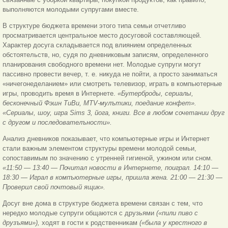
выполняются молодыми супругами вместе.
В структуре бюджета времени этого типа семьи отчетливо
просматривается центральное место досуговой составляющей.
Характер досуга складывается под влиянием определенных
обстоятельств, но, судя по дневниковым записям, определенного
планирования свободного времени нет. Молодые супруги могут
пассивно провести вечер, т. е. никуда не пойти, а просто заниматься
«ничегонеделанием» или смотреть телевизор, играть в компьютерные
игры, проводить время в Интернете.
«Бутерброды, сериалы,
бесконечный Фэшн ТиВи, MTV-мулътики, поедание конфет».
«Сериалы, шоу, игра Sims 3, йога, книги. Все в любом сочетании друг
с другом и последователъности».
Анализ дневников показывает, что компьютерные игры и Интернет
стали важным элементом структуры времени молодой семьи,
сопоставимым по значению с утренней гигиеной, ужином или сном.
«11:50 — 13:40 — Почитал новости в Интернете, поиграл. 14:10 —
18:30 — Играл в компъютерные игры, пришла жена. 21:00 — 21:30 —
Проверил свой почтовый ящик».
Досуг вне дома в структуре бюджета времени связан с тем, что
нередко молодые супруги общаются с друзьями
(«пили пиво с
друзъями»),
ходят в гости к родственникам
(«была у крестного в