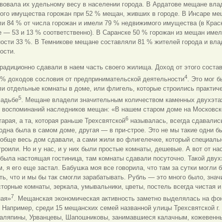
вовала их удельному весу в населении города. В Ардатове мещане вла
ого имущества горожан при 52 % мещан, живших в городе. В Инсаре м
и 84 % от числа горожан и имели 79 % недвижимого имущества (в Крас
 — 53 и 13 % соответственно). В Саранске 50 % горожан из мещан имел
ности 33 %. В Темникове мещане составляли 81 % жителей города и вла
ости.
адиционно сдавали в наем часть своего жилища. Доход от этого соста
4
 % доходов сословия от предпринимательской деятельности
. Это мог б
ли отдельные комнаты в доме, или флигель, которые строились практиче
5
садьбе
. Мещане владели значительным количеством каменных двухэт
 воспоминаний наследников мещан: «В нашем старом доме на Московско
6
тарая, а та, которая раньше Трехсвятской
называлась, всегда сдавалис
одна была в самом доме, другая — в при-строе. Это не мы такие одни б
обще весь дом сдавали, а сами жили во флигелечке, который специаль
троили. Но и у нас, и у них были простые комнаты, дешевые. А вот от на
была настоящая гостиница, там комнаты сдавали посуточно. Такой дву
, я его еще застал. Бабушка моя все говорила, что там за сутки могли 
ть, что и мы бы так смогли зарабатывать. Рубль — это много было, знач
торные комнаты, зеркала, умывальники, цветы, постель всегда чистая и
7
ная»
. Мещанская экономическая активность заметно выделялась на фо
 Например, среди 15 мещанских семей названной улицы Трехсвятской г.
аляпины, Урванцевы, Шапошниковы, занимавшиеся калачным, кожевенн