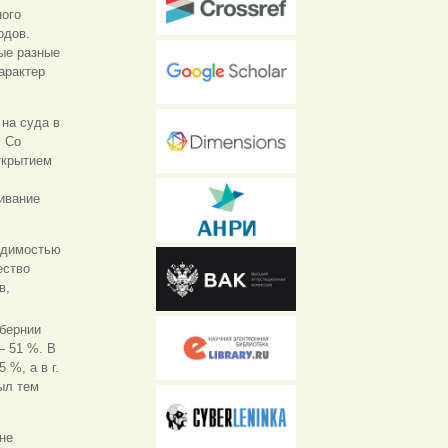
ного
одов.
ые разные
арактер
на суда в
. Со
ткрытием
ивание
одимостью
ество
в,
убернии
— 51 %. В
 %, а в г.
ыл тем
не