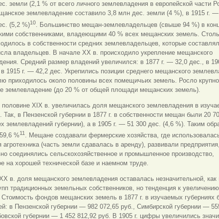
ес. земли (2,1 % от всего личного землевладения в европейской части Ро
ещанское землевладение составило 3,8 млн дес. земли (4 %), в 1915 г. 
10
с. (5,2 %)
. Большинство мещан-землевладельцев (свыше 94 %) в конц
кими собственниками, владеющими 40 % всех мещанских земель. Столь
одилось в собственности средних землевладельцев, которые составлял
исла владельцев. В начале XX в. происходило укрепление мещанского
ения. Средний размер владений увеличился: в 1877 г. — 32,0 дес., в 19
, в 1915 г. — 42,2 дес. Укрепились позиции среднего мещанского землевл
олю приходилось около половины всех помещичьих земель. Росло крупн
е землевладение (до 20 % от общей площади мещанских земель).
й половине XIX в. увеличилась доля мещанского землевладения в изуч
. Так, в Пензенской губернии в 1877 г. в собственности мещан были 20 70
ех землевладений губернии), а в 1905 г. — 51 300 дес. (4,6 %). Таким обр
11
59,6 %
. Мещане создавали фермерские хозяйства, где использовалас
 агротехника (часть земли сдавалась в аренду), развивали предприятия,
но соединялись сельскохозяйственное и промышленное производство,
е на хорошей технической базе и наемном труде.
XX в. доля мещанского землевладения оставалась незначительной, как 
упп традиционных земельных собственников, но тенденция к увеличени
 Стоимость фондов мещанских земель в 1877 г. в изучаемых губерниях 
: в Пензенской губернии — 982 072,65 руб., Симбирской губернии — 55
бовской губернии — 1 452 812,92 руб. В 1905 г. цифры увеличились значи