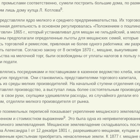
 промыслами соответственно, сумели построить большие дома, по раз
8
им лишь дому купца Л. Котлова
.
едставляли ядро мелкого и среднего предпринимательства. Их торгово
нная деятельность в основном регулировалась «Положением о пошлина
говли» 1865 г., который устанавливал для мещан не гильдейский, а мел
коны предполагали определенные льготы для мещанских семей, которые
ь торговлей и ремеслом, привлекая не более одного работника: им раз
ть патентов. Согласно закону от 8 октября 1870 г., мещане, выкупившие
ства на мелочной торг, были освобождены от уплаты налогов в пользу г
и подати.
лялись посредниками и поставщиками в казенное ведомство хлеба, кож
угих продуктов. Они становились представителями торгового капитала,
 из среды мелких производителей. На начальной ступени отделения ск
ставлял производство, а выступал лишь более состоятельным производ
 в свои руки, скупщики удешевляли расходы, из случайного делали его
м, отделяли мелкого производителя от рынка.
е поземельных переписей показывает укрепление мещанского землевла
9
венном и стоимостном выражении
. Это была одна из непривилегирован
 личного землевладения. Мещанское землевладение складывалось после
а Александра I от 12 декабря 1801 г., разрешившего мещанам, купцам и
венным крестьянам приобретать ненаселенные земли. К 1877 г. мещане