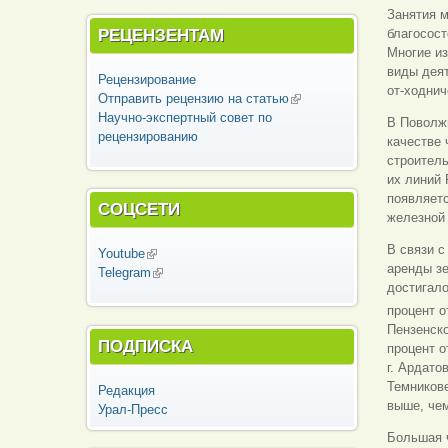
Занятия м
РЕЦЕНЗЕНТАМ
благосост
Многие из
виды деят
Рецензирование
от-ходнич
Отправить рецензию на статью
(внешняя
Научно-экспертный совет по
ссылка)
В Поволжь
рецензированию
качестве 
строитель
их линий
появляет
СОЦСЕТИ
железной 
В связи 
Youtube
(внешняя ссылка)
аренды з
Telegram
(внешняя ссылка)
достигало
процент 
Пензенско
ПОДПИСКА
процент о
г. Ардато
Темникове
Редакция
выше, че
Урал-Пресс
Большая 