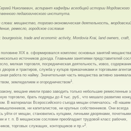
ергей Николаевич, аспирант кафедры всеобщей истории Мордовского
твенного педагогического института.
 слова: мещанство, торгово-экономическая деятельность, мордовский
ение, ремесло, городское сословие
 bourgeoisie, trade and economic activity, Mordovia Krai, land owners, craft,
 половине XIX в. сформировался комплекс основных занятий мещанства
несколько источников дохода. Главными занятиями представителей сос
сло, мелкая торговля, посредническая деятельность, извоз, содержани
 дворов и трактиров, служба у купцов приказчиками и торговыми агента
зная работа по найму. Значительная часть мещанства активно занимала
1
ством, земледелием и огородничеством
.
закону, мещане имели право заводить только небольшие ремесленные з
кую торговлю, брать подряды до 4 тыс. руб., что мешало развитию конк
вом. В материалах Всероссийского съезда мещан отмечалось: «В нашем
омышленников, ни капиталистов, ни крупных собственников. Они всегда
сь уйти от мещан, становились купцами, личными дворянами, почетным
и и т. п. В мещанском сословии преобладает трудовой класс рабочих,
2
иков, торговых служащих, конторщиков и пр.»
.