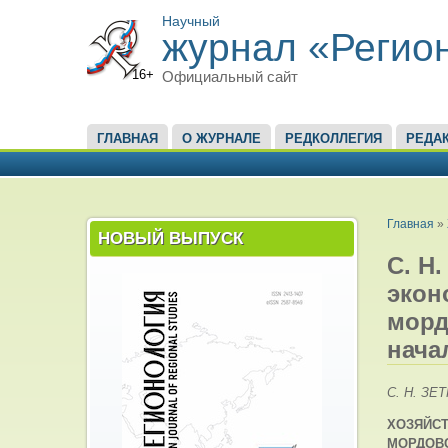
Научный
журнал «Регио
16+
Официальный сайт
ГЛАВНОЕ МЕНЮ
ГЛАВНАЯ
О ЖУРНАЛЕ
РЕДКОЛЛЕГИЯ
РЕДА
ВЫ ЗД
Главная
»
НОВЫЙ ВЫПУСК
С. Н
экон
морд
нача
С. Н. ЗЕ
ХОЗЯЙС
МОРДОВС