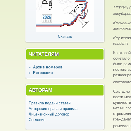
ЗЕТКИН С
государс
Ключевые
землевлад
Скачать
Key words:
residents
Ко второй
ЧИТАТЕЛЯМ
сочетало 
были реме
Архив номеров
постоялых
Ретракция
разнообра
скотовод
АВТОРАМ
Согласно 
вести мел
купечест
Правила подачи статей
нет ни пр
Авторские права и правила
стремили
Лицензионный договор
гражданам
Согласие
ремесленн