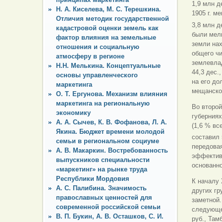
1,9 млн д
Н. А. Киселева, М. С. Терешкина.
1905 г. м
Отличия методик государственной
3,8 млн де
кадастровой оценки земель как
были мел
фактор влияния на земельные
земли нах
отношения и социальную
общего ч
атмосферу в регионе
землевлад
Н.Н. Мелькина. Концептуальные
44,3 дес.
основы управленческого
на его д
маркетинга
мещанско
О. Т. Ергунова. Механизм влияния
маркетинга на региональную
Во второ
экономику
губерниях
А. А. Сычев, К. В. Фофанова, Л. А.
(1,6 % вс
Якина. Бюджет времени молодой
составил 
семьи в региональном социуме
передовая
А. В. Макаркин. Востребованность
эффектив
выпускников специальности
основанно
«маркетинг» на рынке труда
Республики Мордовия
К началу 
А. С. Палибина. Значимость
других гр
православных ценностей для
заметной.
современной российской семьи
следующей
В. П. Букин, А. В. Осташков, С. И.
руб., Там