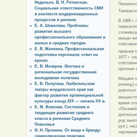
Неделько, В. Н. Ретинская.
Пензенско
Социальная ответственность СМИ
Тамбовско
в контексте модернизационных
процессов в регионе
В 1889 г.
Е. А. Шевелева. Проблемы
переселят
развития высшего
сложившу
профессионального образования в
мещан жи
малых и средних городах
собственн
Е. В. Желнина. Профессиональная
прежние к
подготовка персонала: ответ на
1877 г. с
кризис
собственн
Е. В. Мозеров. Ипотека и
крупным 
региональная государственная
молодежная политика
Мещане з
Е. В. Полутина. Любительские
розницу)
театры мордовского края как
довольно 
фактор развития провинциальной
мещанство
культуры конца XIX — начала ХХ в.
время эт
Е. М. Власова. Состояние и
«Посемей
тенденции развития среднего
деятельно
класса в регионах Среднего
род заня
Поволжья
руб.); не
И. Н. Пронина. От вещи к бренду:
чертежник
символические практики