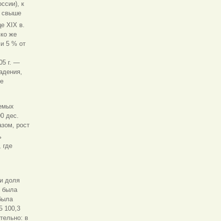
ссии), к
— свыше
е XIX в.
ко же
и 5 % от
05 г. —
адения,
ое
аемых
0 дес.
азом, рост
ь
 где
и доля
ю была
была
5 100,3
тельно: в