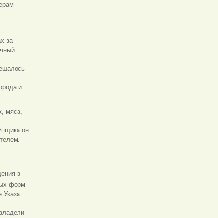
мерам
-
х за
очный
решалось
орода и
, мяса,
упщика он
ителем.
дения в
ных форм
 Указа
 владели