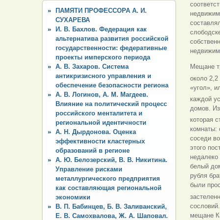
соответст
ПАМЯТИ ПРОФЕССОРА А. И.
недвижим
СУХАРЕВА
составлял
И. В. Бахлов. Федерация как
слободске
альтернатива развития российской
собствен
государственности: федеративные
недвижим
проекты имперского периода
А. В. Захаров. Система
Мещане тр
антикризисного управления и
около 2,2
обеспечение безопасности региона
«угол», и
А. В. Логинов, А. М. Магдеев.
каждой у
Влияние на политический процесс
домов. Из
российского менталитета и
которая с
региональной идентичности
комнаты: 
А. Н. Дырдонова. Оценка
соседи во
эффективности кластерных
этого пос
образований в регионе
недалеко 
А. Ю. Белозерский, В. В. Никитина.
белый дом
Управление рисками
рубля бра
металлургического предприятия
были прос
как составляющая региональной
застелен
экономики
сословий.
В. П. Бабинцев, Б. В. Заливанский,
мещане К
Е. В. Самохвалова, Ж. А. Шаповал.