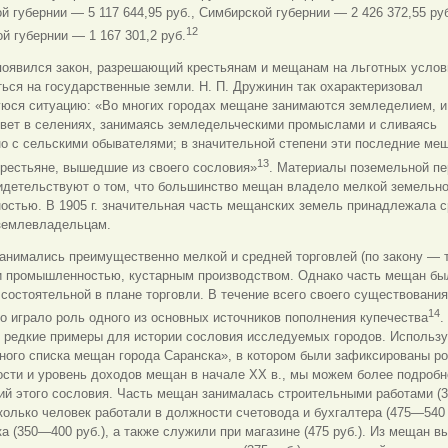
й губернии — 5 117 644,95 руб., Симбирской губернии — 2 426 372,55 руб
12
й губернии — 1 167 301,2 руб.
 появился закон, разрешающий крестьянам и мещанам на льготных услов
ься на государственные земли. Н. П. Дружинин так охарактеризовал
юся ситуацию: «Во многих городах мещане занимаются земледелием, и
вет в селениях, занимаясь земледельческими промыслами и сливаясь
о с сельскими обывателями; в значительной степени эти последние ме
13
рестьяне, вышедшие из своего сословия»
. Материалы поземельной пе
видетельствуют о том, что большинство мещан владело мелкой земельн
остью. В 1905 г. значительная часть мещанских земель принадлежала 
землевладельцам.
анимались преимущественно мелкой и средней торговлей (по закону — 
 и промышленностью, кустарным производством. Однако часть мещан бы
состоятельной в плане торговли. В течение всего своего существования
14
 играло роль одного из основных источников пополнения купечества
.
о редкие примеры для истории сословия исследуемых городов. Использ
ного списка мещан города Саранска», в котором были зафиксированы р
сти и уровень доходов мещан в начале XX в., мы можем более подробн
тий этого сословия. Часть мещан занималась строительными работами 
сколько человек работали в должности счетовода и бухгалтера (475—540 
а (350—400 руб.), а также служили при магазине (475 руб.). Из мещан 