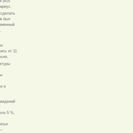
м (825
тариус,
 сделать
ов был
орменный
,
ых
ись от 11
льни,
уктуры
ан
и и
аведений
оло 5 %;
м
илья
 —