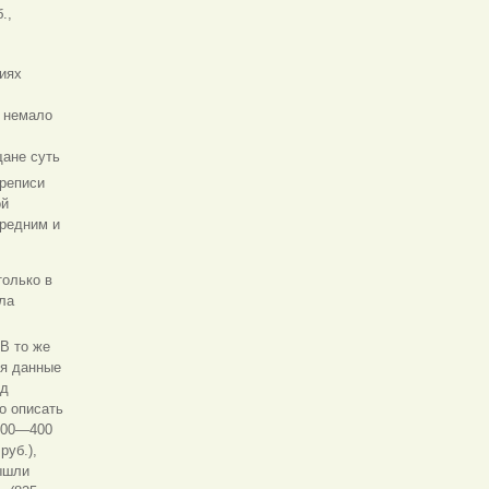
.,
иях
 немало
щане суть
реписи
ой
средним и
только в
ла
 В то же
уя данные
од
о описать
(300—400
руб.),
вышли