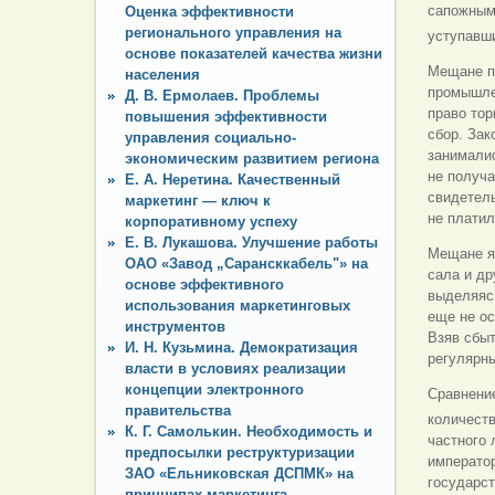
сапожным
Оценка эффективности
регионального управления на
уступавш
основе показателей качества жизни
Мещане пр
населения
промышле
Д. В. Ермолаев. Проблемы
право тор
повышения эффективности
сбор. За
управления социально-
занималис
экономическим развитием региона
не получа
Е. А. Неретина. Качественный
свидетель
маркетинг — ключ к
не платил
корпоративному успеху
Е. В. Лукашова. Улучшение работы
Мещане яв
ОАО «Завод „Сарансккабель"» на
сала и др
основе эффективного
выделяясь
использования маркетинговых
еще не о
инструментов
Взяв сбыт
И. Н. Кузьмина. Демократизация
регулярны
власти в условиях реализации
концепции электронного
Сравнени
правительства
количест
К. Г. Самолькин. Необходимость и
частного
предпосылки реструктуризации
император
ЗАО «Ельниковская ДСПМК» на
государст
принципах маркетинга