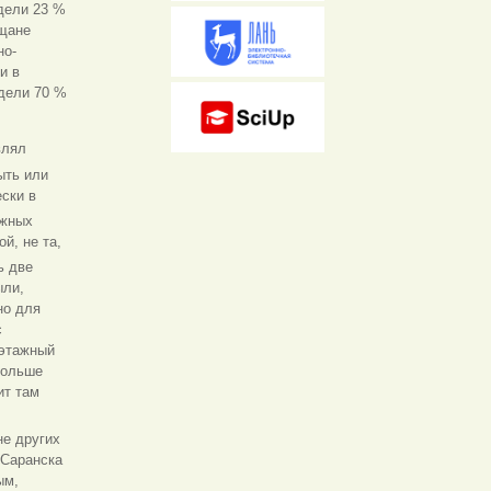
дели 23 %
ещане
но-
и в
дели 70 %
влял
ыть или
ски в
ажных
й, не та,
ь две
ыли,
но для
с
хэтажный
больше
ит там
не других
 Саранска
ым,