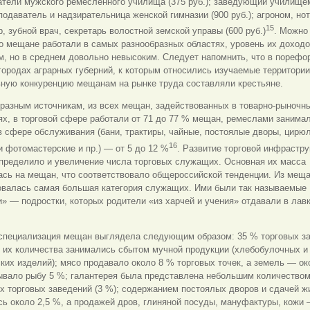
атели мужского ремесленного училища (375 руб.); заведующий училище
еподаватель и надзирательница женской гимназии (900 руб.); агроном, но
15
 зубной врач, секретарь волостной земской управы (600 руб.)
. Можно
о мещане работали в самых разнообразных областях, уровень их доход
м, но в среднем довольно невысоким. Следует напомнить, что в пореф
городах аграрных губерний, к которым относились изучаемые территории
ьную конкуренцию мещанам на рынке труда составляли крестьяне.
разным источникам, из всех мещан, задействованных в товарно-рыночн
х, в торговой сфере работали от 71 до 77 % мещан, ремеслами занимал
в сфере обслуживания (бани, трактиры, чайные, постоялые дворы, цирю
16
 фотомастерские и пр.) — от 5 до 12 %
. Развитие торговой инфрастр
определило и увеличение числа торговых служащих. Основная их масса
ась на мещан, что соответствовало общероссийской тенденции. Из мещ
овалась самая большая категория служащих. Ими были так называемые
» — подростки, которых родители «из харчей и учения» отдавали в лавк
 специализация мещан выглядела следующим образом: 35 % торговых з
 их количества занимались сбытом мучной продукции (хлебобулочных и
ких изделий); мясо продавало около 8 % торговых точек, а земель — ок
ывало рыбу 5 %; галантерея была представлена небольшим количество
 торговых заведений (3 %); содержанием постоялых дворов и сдачей ж
ь около 2,5 %, а продажей дров, глиняной посуды, мануфактуры, кожи