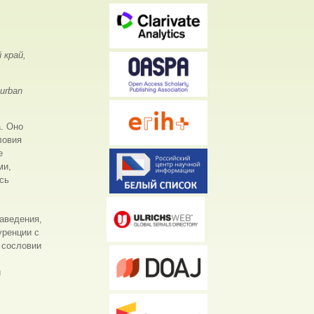
 край,
 urban
. Оно
ловия
е
ми,
сь
аведения,
уренции с
 сословии
и