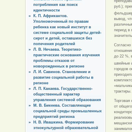
преподав
потребления как поиск
руб.); пр
идентичности
фельдшер,
К. П. Африкантов.
вывод, чт
Уполномоченный по правам
различны
ребенка как новый институт в
период в 
системе социальной защиты детей-
значител
сирот и детей, оставшихся без
попечения родителей
Согласно 
Л. В. Нечаева. Теоретико-
отношения
практические основания изучения
до 22 %, 
проблемы отказов от
швейные и
новорожденных в регионе
городов 
Л. И. Савинов. Становление и
приходил
развитие социальной работы в
комплект
регионе
«мальчики
Л. П. Канаева. Государственно-
трактиры.
общественный характер
управления системой образования
Торговая
М. В. Бикеева. Составляющие
от общего
социальной среды промышленных
кондитерс
предприятий региона
реализов
Н. В. Ивашкина. Формирование
мещанских
этнокультурной образовательной
занималос