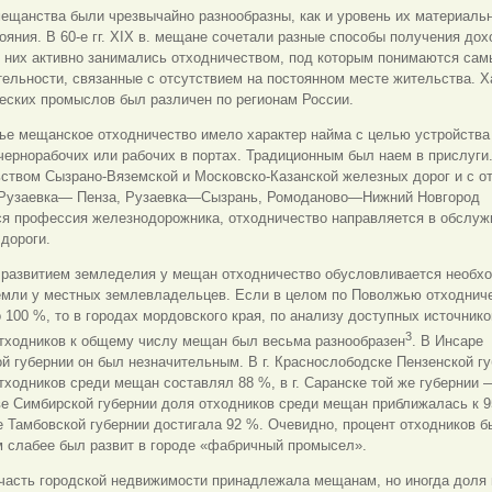
ещанства были чрезвычайно разнообразны, как и уровень их материаль
ояния. В 60-е гг. XIX в. мещане сочетали разные способы получения дох
 них активно занимались отходничеством, под которым понимаются сам
ельности, связанные с отсутствием на постоянном месте жительства. Х
еских промыслов был различен по регионам России.
е мещанское отходничество имело характер найма с целью устройства 
чернорабочих или рабочих в портах. Традиционным был наем в прислуги
ством Сызрано-Вяземской и Московско-Казанской железных дорог и с о
 Рузаевка— Пенза, Рузаевка—Сызрань, Ромоданово—Нижний Новгород
ся профессия железнодорожника, отходничество направляется в обслуж
дороги.
с развитием земледелия у мещан отходничество обусловливается необх
емли у местных землевладельцев. Если в целом по Поволжью отходнич
 100 %, то в городах мордовского края, по анализу доступных источнико
3
отходников к общему числу мещан был весьма разнообразен
. В Инсаре
й губернии он был незначительным. В г. Краснослободске Пензенской г
тходников среди мещан составлял 88 %, в г. Саранске той же губернии 
ве Симбирской губернии доля отходников среди мещан приближалась к 95
 Тамбовской губернии достигала 92 %. Очевидно, процент отходников б
м слабее был развит в городе «фабричный промысел».
часть городской недвижимости принадлежала мещанам, но иногда доля 