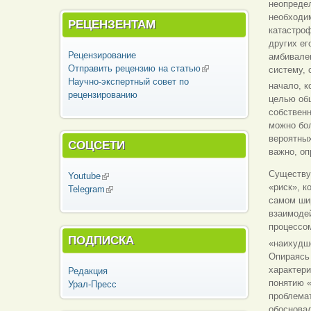
неопредел
необходим
РЕЦЕНЗЕНТАМ
катастроф
других ег
Рецензирование
амбивален
Отправить рецензию на статью
(внешняя
систему,
Научно-экспертный совет по
ссылка)
начало, 
рецензированию
целью общ
собственн
можно бол
вероятных
СОЦСЕТИ
важно, оп
Существуе
Youtube
(внешняя ссылка)
«риск», к
Telegram
(внешняя ссылка)
самом ши
взаимоде
процессо
ПОДПИСКА
«наихудш
Опираясь 
характери
Редакция
понятию «
Урал-Пресс
проблема
обосновал