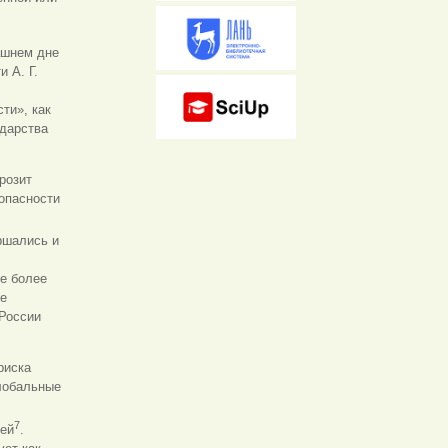
ашнем дне
 А. Г.
ти», как
ударства
розит
 опасности
ршались и
е более
се
 России
риска
глобальные
7
тей
.