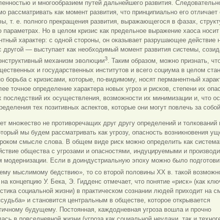
енностью и многообразием путей дальнейшего развития. Следовательно
о рассматривать как момент развития, что принципиально его отличает 
ы, т. е. полного прекращения развития, выражающегося в фазах, структ
о параметрах. Но
в целом кризис как предельное выражение хаоса носит
тный характер: с одной стороны, он оказывает разрушающее действие 
 с другой — выступает как необходимый момент развития системы, соз
3
конструктивный механизм эволюции
. Таким образом, можно признать, чт
ественных и государственных институтов и всего социума в целом стан
о борьба с кризисами, которые, по-видимому, носят перманентный характ
ее точное определение характера новых угроз и рисков, степени их опа
 последствий их осуществления, возможности их минимизации и, что о
ределения тех позитивных аспектов, которые они могут повлечь за собой
т множество не противоречащих друг другу определений и толкований 
оторый мы будем рассматривать как угрозу, опасность возникновения ущ
роком смысле слова. В общем виде риск можно определить как система
йствие общества с угрозами и опасностями, индуцируемыми и производ
м модернизации. Если в доиндустриальную эпоху можно было подготови
ему мыслимому бедствию», то со второй половины ХХ в. такой возможн
на концепцию У. Бека, Э. Гидденс отмечает, что понятие «риск» (как кл
стика социальной жизни) в практическом сознании людей приходит на с
судьба» и становится центральным в обществе, которое открывается
тичному будущему. Постоянная, каждодневная угроза вошла и прочно
ась в повседневной жизни (угроза как социальной неудачи, так и техног