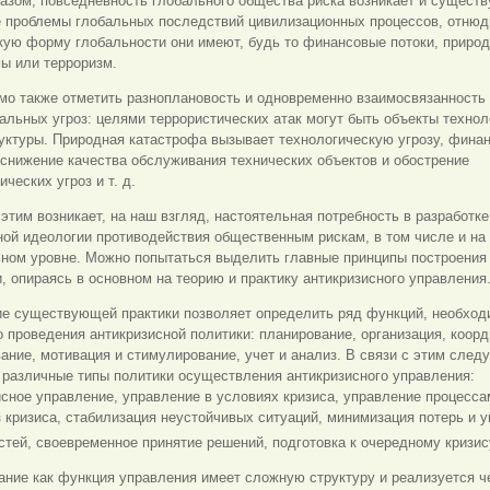
азом, повседневность глобального общества риска возникает и существ
е проблемы глобальных последствий цивилизационных процессов, отнюд
кую форму глобальности они имеют, будь то финансовые потоки, приро
ы или терроризм.
мо также отметить разноплановость и одновременно взаимосвязанность
льных угроз: целями террористических атак могут быть объекты технол
уктуры. Природная катастрофа вызывает технологическую угрозу, фина
снижение качества обслуживания технических объектов и обострение
ических угроз и т. д.
 этим возникает, на наш взгляд, настоятельная потребность в разработке
ой идеологии противодействия общественным рискам, в том числе и на
ьном уровне. Можно попытаться выделить главные принципы построения
, опираясь в основном на теорию и практику антикризисного управления
е существующей практики позволяет определить ряд функций, необхо
 проведения антикризисной политики: планирование, организация, ко
орд
ание, мотивация и стимулирование, учет и анализ. В связи с этим следу
 различные типы политики осуществления антикризисного управления:
сное управление, управление в условиях кризиса, управление процесса
 кризиса, стабилизация неустойчивых ситуаций, минимизация потерь и 
тей, своевременное принятие решений, подготовка к очередному кризис
ние как функция управления имеет сложную структуру и реализуется ч