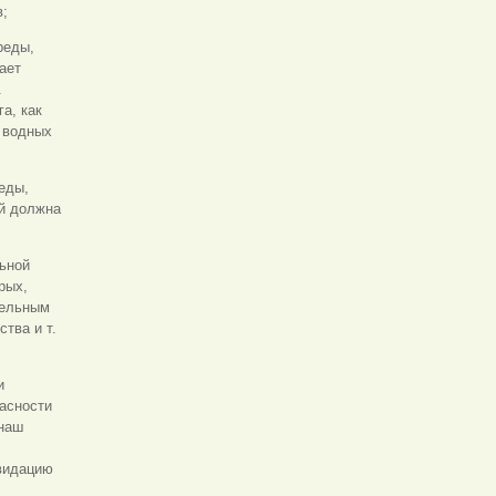
в;
реды,
ает
.
а, как
 водных
еды,
ой должна
ьной
рых,
дельным
ства
и т.
и
пасности
 наш
видацию