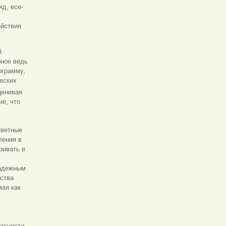
д, все-
ействия
й
бное ведь
ограмму,
еских
ценивая
ие, что
тветные
ления в
ривать в
надежным
нства
мая как
асности,