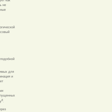
ует как
ь не
дные
огической
нсовый
 подобной
.
димых для
инация и
ет
ми
упущенных
8
у
.
ерез