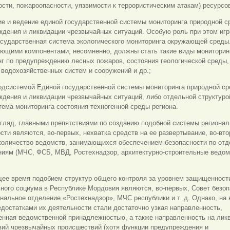
сти, пожароопасности, уязвимости к террористическим атакам) ресурсо
е и ведение единой государственной системы мониторинга природной с
дения и ликвидации чрезвычайных ситуаций. Особую роль при этом игр
осударственная система экологического мониторинга окружающей среды
ющими компонентами, несомненно, должны стать такие виды мониторинг
нг по предупреждению лесных пожаров, состояния геологической среды,
 водохозяйственных систем и сооружений и др.;
одсистемой Единой государственной системы мониторинга природной ср
ждения и ликвидации чрезвычайных ситуаций, либо отдельной структур
тема мониторинга состояния техногенной среды региона.
згляд, главными препятствиями по созданию подобной системы регионал
сти являются, во-первых, нехватка средств на ее развертывание, во-вто
количество ведомств, занимающихся обеспечением безопасности по от
ниям (МЧС, ФСБ, МВД, Ростехнадзор, архитектурно-строительные ведом
щее время подобием структур общего контроля за уровнем защищенност
ного социума в Республике Мордовия являются, во-первых, Совет безо
нальное отделение «Ростехнадзор», МЧС республики и т. д. Однако, на
едостатками их деятельности стали достаточно узкая направленность,
енная ведомственной принадлежностью, а также направленность на лик
вий чрезвычайных происшествий (хотя функции предупреждения и