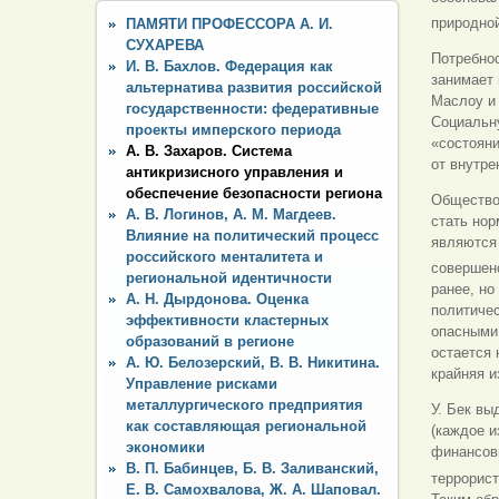
природной
ПАМЯТИ ПРОФЕССОРА А. И.
СУХАРЕВА
Потребнос
И. В. Бахлов. Федерация как
занимает 
альтернатива развития российской
Маслоу и 
государственности: федеративные
Социальну
проекты имперского периода
«состоян
А. В. Захаров. Система
от внутре
антикризисного управления и
обеспечение безопасности региона
Общество 
А. В. Логинов, А. М. Магдеев.
стать нор
Влияние на политический процесс
являются
российского менталитета и
совершен
региональной идентичности
ранее, но
А. Н. Дырдонова. Оценка
политиче
эффективности кластерных
опасными 
образований в регионе
остается 
А. Ю. Белозерский, В. В. Никитина.
крайняя 
Управление рисками
металлургического предприятия
У. Бек вы
как составляющая региональной
(каждое и
экономики
финансовы
В. П. Бабинцев, Б. В. Заливанский,
террорист
Е. В. Самохвалова, Ж. А. Шаповал.