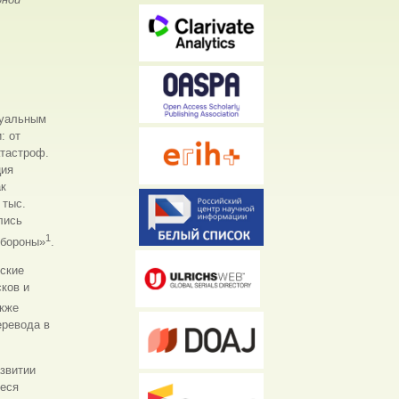
туальным
: от
атастроф.
ция
ак
 тыс.
лись
1
обороны»
.
еские
ков и
акже
еревода в
азвитии
ееся