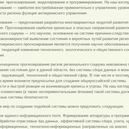
и: прогнозирование, моделирование и программирование. На наш взгля
рование — наиболее востребованная применительно к управлению уровн
сти региона функция антикризисного управления.
рование — предплановая разработка многовариантных моделей развития
я. Прогнозирование наиболее кризисных и опасных направлений развит
ного социума — это научное, основанное на системе причинно-следств
закономерностей выявление состояния и вероятных путей развития регио
тикризисного прогнозирования является получение научно обоснованных
 тенденций изменения техногенного, экологического и общественного со
ии.
лноценное прогнозирование рисков регионального социума невозможно 
нания состояния дел в данной области, без системы сбора данных и мон
 окружающей, техногенной и общественной сфер. В том числе и поэтом
е время возникли предпосылки для создания общероссийской системы
сти и быстрой реакции на возникающие кризисы и угрозы. На наш взгляд
 элементами (а также экспериментальными блоками) такой системы дол
ьные системы безопасности.
ве мер по созданию подобной системы можно предложить следующее:
ие единого информационного поля. Формирование аппаратуры и програ
бработки отраслевых баз данных, эффективной системы сбора, учета, х
информационных, техногенно-информационных (направленных на анализ