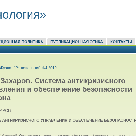
нология»
КЦИОННАЯ ПОЛИТИКА
ПУБЛИКАЦИОННАЯ ЭТИКА
КОНТАКТЫ
ЕСЬ
Журнал "Регионология" №4 2010
. Захаров. Система антикризисного
вления и обеспечение безопасности
она
ХАРОВ
 АНТИКРИЗИСНОГО
УПРАВЛЕНИЯ И ОБЕСПЕЧЕНИЕ БЕЗОПАСНОСТ
А
Алексей Витальевич, аспирант кафедры методологии науки и прикла