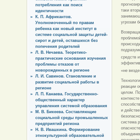
прогнозир
потребления как поиск
таки втор
идентичности
занимающ
К. П. Африкантов.
угрозам б
Уполномоченный по правам
ребенка как новый институт в
Возвращая
системе социальной защиты детей-
проблемо
сирот и детей, оставшихся без
происходи
попечения родителей
подразум
Л. В. Нечаева. Теоретико-
средств и
практические основания изучения
эффективн
проблемы отказов от
новорожденных в регионе
«не везде
Л. И. Савинов. Становление и
Технолог
развитие социальной работы в
реакции о
регионе
целом. По
Л. П. Канаева. Государственно-
контексте
общественный характер
способст
управления системой образования
и действе
М. В. Бикеева. Составляющие
безопасно
социальной среды промышленных
система р
предприятий региона
опасносте
Н. В. Ивашкина. Формирование
объединен
этнокультурной образовательной
осуществ