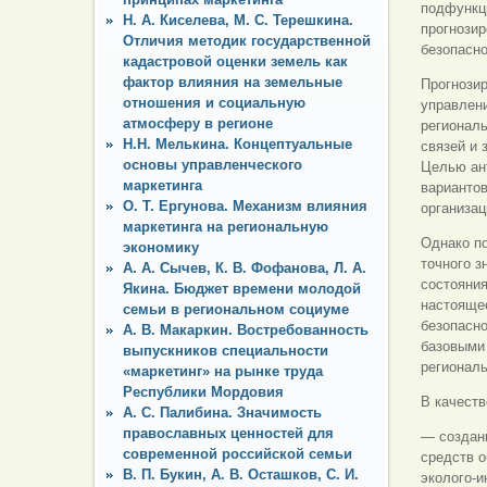
подфункци
Н. А. Киселева, М. С. Терешкина.
прогнози
Отличия методик государственной
безопасно
кадастровой оценки земель как
фактор влияния на земельные
Прогнози
отношения и социальную
управлени
атмосферу в регионе
региональ
Н.Н. Мелькина. Концептуальные
связей и 
основы управленческого
Целью ан
маркетинга
вариантов
О. Т. Ергунова. Механизм влияния
организац
маркетинга на региональную
Однако по
экономику
точного з
А. А. Сычев, К. В. Фофанова, Л. А.
состояния
Якина. Бюджет времени молодой
настояще
семьи в региональном социуме
безопасно
А. В. Макаркин. Востребованность
базовыми
выпускников специальности
регионал
«маркетинг» на рынке труда
Республики Мордовия
В качест
А. С. Палибина. Значимость
православных ценностей для
— создан
современной российской семьи
средств о
В. П. Букин, А. В. Осташков, С. И.
эколого-