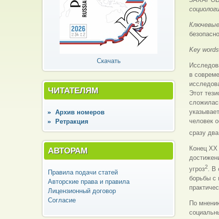
социолог
Ключевые
безопасн
Key word
Скачать
Исследова
в совреме
исследова
ЧИТАТЕЛЯМ
Этот тези
сложилас
указывает
Архив номеров
человек о
Ретракция
сразу дв
Конец ХХ 
АВТОРАМ
достижени
2
угроз
. В
Правила подачи статей
борьбы с 
Авторские права и правила
практичес
Лицензионный договор
Согласие
По мнению
социальн