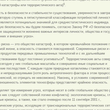
5
 катастрофы или террористического акта)
.
ть в безопасности и стабильности существования, уверенности в завтр
вторую ступень в пятиступенчатой классификации потребностей личности
является потенциально значимой для среднестатистического индивида.
ю безопасность мы будем понимать, согласно Закону РФ «О безопаснос
ие защищенности жизненно важных интересов личности, общества и гос
нних и внешних угроз».
риска — это общество катастроф, в котором чрезвычайное положение г
мой жизни, а опасность становится повседневной. Современные риски и
 продуктом передовых промышленных технологий и с их дальнейшим
6
ствованием будут постоянно усиливаться
. Террористические акты сове
 сегодня у них глобальные масштабы и совершенно иные социальные и
ские последствия. С каждым годом природные катаклизмы становятся вс
и непредсказуемыми (хотя роль антропогенного фактора в этом процес
неясной, но отрицать ее невозможно). Наконец, в условиях современной
изношенность элементов техносферы представляет крайнюю опасность.
деляет три измерения угроз, которые несет в себе глобальное общество 
з них следует собственной логике конфликта): экологические кризисы, 
е кризисы, а также, как стало очевидно после 11 сентября 2001 г.,
ические угрозы, исходящие от транснациональных террористических се