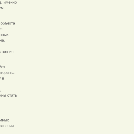
д, именно
ем
 объекта
ия
енных
на.
стояния
без
иторинга
у в
,
жны стать
ммных
ранения