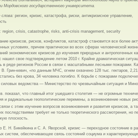
ии Мордовского государственного университета.
 слова:
регион, кризис, катастрофа, риски, антикризисное управление,
ость
s:
region, crisis, catastrophe, risks, anti-crisis management, security
ние кризисов, рисков, конфликтов, катастроф становится все более ак
нных условиях, причем практически во всех сферах человеческой жизни
ний экономических кризисов до изучения природных и антропогенных к
с нашел свое подтверждение летом 2010 г. Крайне драматическая ситуа
ь в ряде регионов России в связи с масштабными лесными пожарами. К
 В. Грин-кевич, «по данным МЧС, огнем охвачено 128 тыс. гектаров, 2,21
стались без крова, 34 человека погибло. К борьбе с пожарами подключи
а силовых ведомства — Министерство по чрезвычайным ситуация и Мин
в. показал, что главный итог ушедшего столетия — не огромные технич
я и радикальные геополитические перемены, а возникновение новых рис
 связи с этим изучение вопросов возникновения и развития кризисов, а т
их последствиями требует не только теоретического рассмотрения, но п
кую плоскость.
 Е. Н. Бикейкина и С. А. Яворской, кризис — переходное состояние в р
ых систем, обеспечивающее связь состояний социума и характеризующ