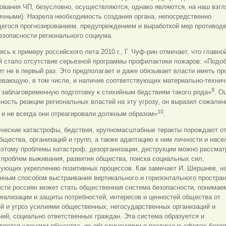
ования ЧП, безусловно, осуществляются, однако являются, на наш взгля
ичными). Назрела необходимость создания органа, непосредственно
егося прогнозированием, предупреждением и выработкой мер противод
езопасности регионального социума.
сь к примеру российского лета 2010 г., Г. Чуф-рин отмечает, что главно
й стало отсутствие серьезной программы профилактики пожаров: «Подо
т не в первый раз. Это предполагает и даже обязывает власти иметь пр
евающую, в том числе, и наличие соответствующих материально-тех
нич
9
 заблаговременную подготовку к стихийным бедствиям такого рода»
. О
ость реакции региональных властей на эту угрозу, он выразил сожален
10
 и не всегда они отреагировали должным образом»
.
ические катастрофы, бедствия, крупномасштабные теракты порождают о
бщества, организаций и групп, а также адаптацию к ним личности и насе
этому проблемы катастроф, дезорганизации, деструкции можно рассмат
 проблем выживания, развития общества, поиска социальных сил,
вующих укреплению позитивных процессов. Как замечает И. Шершнев, 
нным способом выстраивания вертикального и горизонтального простра
сти россиян может стать общественная система безопасности, понимае
еализации и защиты потребностей, интересов и ценностей общества от
й и угроз усилиями общественных, негосударственных организаций и
ий, социально ответственных граждан. Эта система образуется и
ляется членами общества, их объединениями в различных сферах безоп