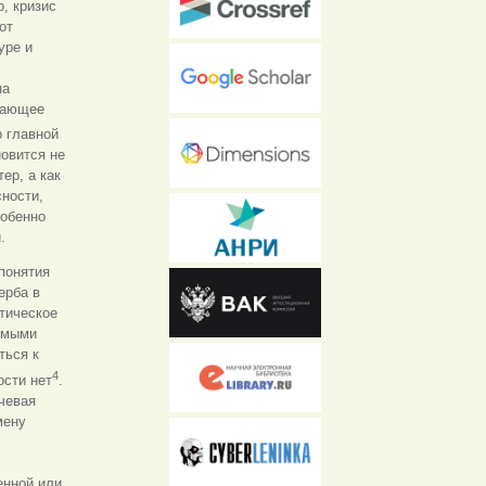
, кризис
от
уре и
на
идающее
о главной
овится не
ер, а как
сности,
собенно
.
понятия
ерба в
тическое
имыми
ться к
4
ости нет
.
ючевая
мену
енной или