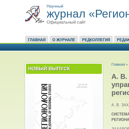
Научный
журнал «Регио
16+
Официальный сайт
ГЛАВНОЕ МЕНЮ
ГЛАВНАЯ
О ЖУРНАЛЕ
РЕДКОЛЛЕГИЯ
РЕДА
ВЫ ЗД
Главная
»
НОВЫЙ ВЫПУСК
А. В
упра
реги
А. В. ЗА
СИСТЕМА
РЕГИОН
ЗАХАРОВ 