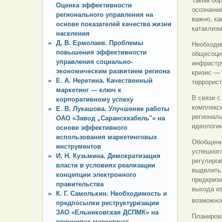
Таким обр
Оценка эффективности
осознани
регионального управления на
важно, ка
основе показателей качества жизни
катаклизм
населения
Д. В. Ермолаев. Проблемы
Необходи
повышения эффективности
общесоциа
управления социально-
инфрастр
экономическим развитием региона
кризис — 
Е. А. Неретина. Качественный
террорист
маркетинг — ключ к
В связи с
корпоративному успеху
комплексн
Е. В. Лукашова. Улучшение работы
регионал
ОАО «Завод „Сарансккабель"» на
идеологии
основе эффективного
использования маркетинговых
Обобщени
инструментов
успешного
И. Н. Кузьмина. Демократизация
регулиров
власти в условиях реализации
выделить
концепции электронного
предкризи
правительства
выхода из
К. Г. Самолькин. Необходимость и
возможнос
предпосылки реструктуризации
ЗАО «Ельниковская ДСПМК» на
Планирова
принципах маркетинга