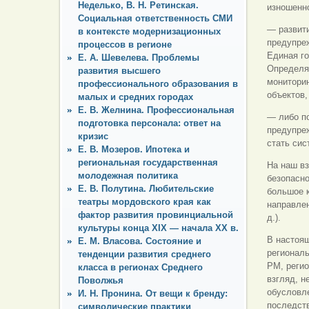
Неделько, В. Н. Ретинская.
изношенно
Социальная ответственность СМИ
— развити
в контексте модернизационных
предупреж
процессов в регионе
Единая г
Е. А. Шевелева. Проблемы
Определя
развития высшего
монитори
профессионального образования в
объектов,
малых и средних городах
Е. В. Желнина. Профессиональная
— либо п
подготовка персонала: ответ на
предупре
кризис
стать сис
Е. В. Мозеров. Ипотека и
региональная государственная
На наш в
молодежная политика
безопасно
Е. В. Полутина. Любительские
большое 
театры мордовского края как
направле
фактор развития провинциальной
д.).
культуры конца XIX — начала ХХ в.
В настоя
Е. М. Власова. Состояние и
региональ
тенденции развития среднего
РМ, регио
класса в регионах Среднего
взгляд, н
Поволжья
обусловл
И. Н. Пронина. От вещи к бренду:
последст
символические практики