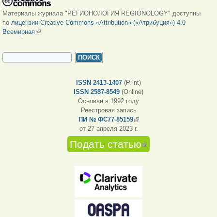
Материалы журнала "РЕГИОНОЛОГИЯ REGIONOLOGY" доступны
по
лицензии Creative Commons «Attribution» («Атрибуция») 4.0
Всемирная
(внешняя ссылка)
ФОРМА ПОИСКА
Поиск
ISSN 2413-1407
(Print)
ISSN 2587-8549
(Online)
Основан в 1992 году
Реестровая запись
ПИ № ФС77-85159
(внешняя ссылка)
от 27 апреля 2023 г.
Подать статью
(внешняя
ссылка)