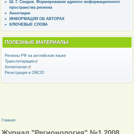
Ш. Г. Сеидов. Формирование единого информационного
пространства региона
Аннотации
ИНФОРМАЦИЯ ОБ АВТОРАХ
КЛЮЧЕВЫЕ СЛОВА
ПОЛЕЗНЫЕ МАТЕРИАЛЫ
Регионы РФ на английском языке
Транслитерация
(внешняя ссылка)
Антиплагиат
(внешняя ссылка)
Регистрация в ORCID
ВЫ ЗДЕСЬ
Главная
Журнал "Регионология" №1 2008