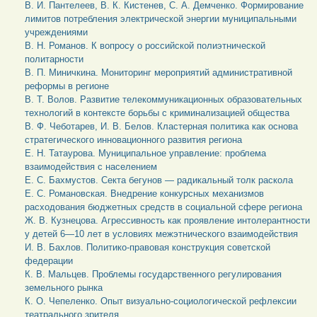
В. И. Пантелеев, В. К. Кистенев, С. А. Демченко. Формирование
лимитов потребления электрической энергии муниципальными
учреждениями
В. Н. Романов. К вопросу о российской полиэтнической
политарности
В. П. Миничкина. Мониторинг мероприятий административной
реформы в регионе
В. Т. Волов. Развитие телекоммуникационных образовательных
технологий в контексте борьбы с криминализацией общества
В. Ф. Чеботарев, И. В. Белов. Кластерная политика как основа
стратегического инновационного развития региона
Е. Н. Татаурова. Муниципальное управление: проблема
взаимодействия с населением
Е. С. Бахмустов. Секта бегунов — радикальный толк раскола
Е. С. Романовская. Внедрение конкурсных механизмов
расходования бюджетных средств в социальной сфере региона
Ж. В. Кузнецова. Агрессивность как проявление интолерантности
у детей 6—10 лет в условиях межэтнического взаимодействия
И. В. Бахлов. Политико-правовая конструкция советской
федерации
К. В. Мальцев. Проблемы государственного регулирования
земельного рынка
К. О. Чепеленко. Опыт визуально-социологической рефлексии
театрального зрителя