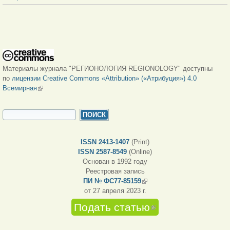
Материалы журнала "РЕГИОНОЛОГИЯ REGIONOLOGY" доступны
по
лицензии Creative Commons «Attribution» («Атрибуция») 4.0
Всемирная
(внешняя ссылка)
ФОРМА ПОИСКА
Поиск
ISSN 2413-1407
(Print)
ISSN 2587-8549
(Online)
Основан в 1992 году
Реестровая запись
ПИ № ФС77-85159
(внешняя ссылка)
от 27 апреля 2023 г.
Подать статью
(внешняя
ссылка)