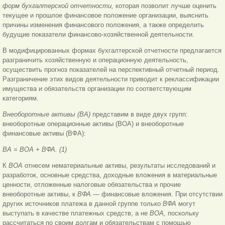
форм бухгалтерской отчетности,
которая позволит лучше оценить
текущее и прошлое финансовое положение организации, выяснить
причины изменения финансового положения, а также определить
будущие показатели финансово-хозяйственной деятельности.
В модифицированных формах бухгалтерской отчетности предлагается
разграничить хозяйственную и операционную деятельность,
осуществить прогноз показателей на перспективный отчетный период.
Разграничение этих видов деятельности приводит к реклассификации
имущества и обязательств организации по соответствующим
категориям.
Внеоборотные активы (ВА)
представим в виде двух групп:
внеоборотные операционные активы (ВОА) и внеоборотные
финансовые активы (ВФА):
ВА = ВОА + ВФА. (1)
К
ВОА
отнесем нематериальные активы, результаты исследований и
разработок, основные средства, доходные вложения в материальные
ценности, отложенные налоговые обязательства и прочие
внеоборотные активы, к
ВФА
— финансовые вложения. При отсутствии
других источников платежа в данной группе только
ВФА
могут
выступать в качестве платежных средств, а не
ВОА,
поскольку
рассчитаться по своим долгам и обязательствам с помощью