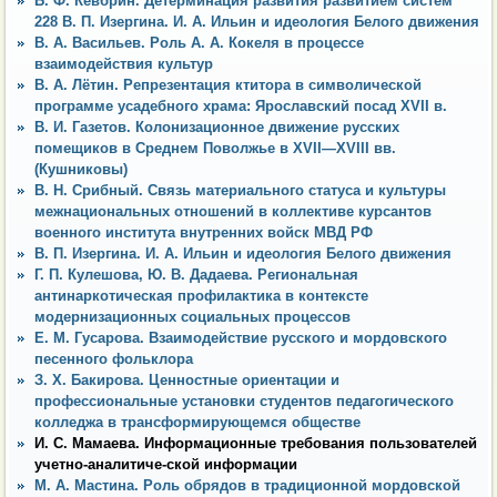
Б. Ф. Кевбрин. Детерминация развития развитием систем
228 В. П. Изергина. И. А. Ильин и идеология Белого движения
В. А. Васильев. Роль А. А. Кокеля в процессе
взаимодействия культур
В. А. Лётин. Репрезентация ктитора в символической
программе усадебного храма: Ярославский посад XVII в.
В. И. Газетов. Колонизационное движение русских
помещиков в Среднем Поволжье в XVII—XVIII вв.
(Кушниковы)
В. Н. Срибный. Связь материального статуса и культуры
межнациональных отношений в коллективе курсантов
военного института внутренних войск МВД РФ
В. П. Изергина. И. А. Ильин и идеология Белого движения
Г. П. Кулешова, Ю. В. Дадаева. Региональная
антинаркотическая профилактика в контексте
модернизационных социальных процессов
Е. М. Гусарова. Взаимодействие русского и мордовского
песенного фольклора
З. X. Бакирова. Ценностные ориентации и
профессиональные установки студентов педагогического
колледжа в трансформирующемся обществе
И. С. Мамаева. Информационные требования пользователей
учетно-аналитиче-ской информации
М. А. Мастина. Роль обрядов в традиционной мордовской