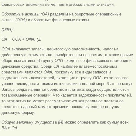
финансовых вложений легче, чем материальными активами.
О
боротные активы (ОА)
разделим на оборотные операционные
активы
(ООА)
и оборотные финансовые активы
(ОФА):
ОА = ООА + ОФА. (2)
ООА
включают запасы, дебиторскую задолженность, налог на
добавленную стоимость по приобретенным ценностям, а также прочие
оборотные активы. В группу
ОФА
входят все финансовые вложения и
денежные средства. Среди
ОА
наиболее платежеспособными
средствами являются
ОФА,
поскольку все виды запасов и
задолженность покупателей, входящих в группу
ООА,
из-за разного
уровня ликвидности такими источниками в полной мере быть не могут.
Запасы редко являются средством платежа, когда осуществляются
товарообменные операции. Что касается задолженности покупателей,
то этот актив не может рассматриваться как реальное платежное
средство в данный момент времени, поскольку еще не получил
денежную форму.
Общую величину имущества (И)
можно определить как сумму всех
ВА
и
ОА: