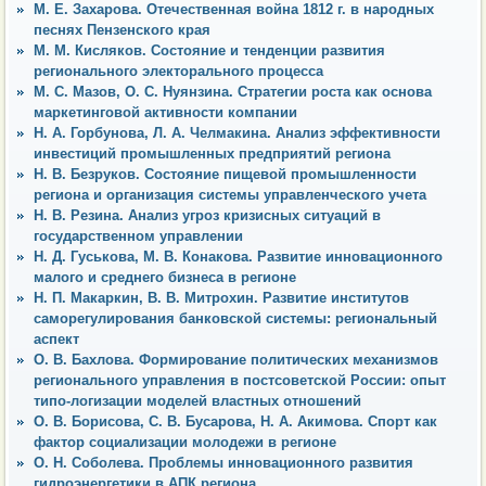
М. Е. Захарова. Отечественная война 1812 г. в народных
песнях Пензенского края
М. М. Кисляков. Состояние и тенденции развития
регионального электорального процесса
М. С. Мазов, О. С. Нуянзина. Стратегии роста как основа
маркетинговой активности компании
Н. А. Горбунова, Л. А. Челмакина. Анализ эффективности
инвестиций промышленных предприятий региона
Н. В. Безруков. Состояние пищевой промышленности
региона и организация системы управленческого учета
Н. В. Резина. Анализ угроз кризисных ситуаций в
государственном управлении
Н. Д. Гуськова, М. В. Конакова. Развитие инновационного
малого и среднего бизнеса в регионе
Н. П. Макаркин, В. В. Митрохин. Развитие институтов
саморегулирования банковской системы: региональный
аспект
О. В. Бахлова. Формирование политических механизмов
регионального управления в постсоветской России: опыт
типо-логизации моделей властных отношений
О. В. Борисова, С. В. Бусарова, Н. А. Акимова. Спорт как
фактор социализации молодежи в регионе
О. Н. Соболева. Проблемы инновационного развития
гидроэнергетики в АПК региона