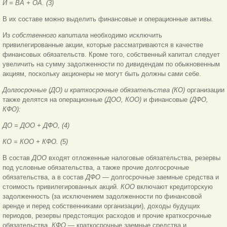
И = ВА + ОА. (3)
В их составе можно выделить финансовые и операционные активы.
Из
собственного капитала
необходимо исключить
привилегированные акции, которые рассматриваются в качестве
финансовых обязательств. Кроме того, собственный капитал следует
увеличить на сумму задолженности по дивидендам по обыкновенным
акциям, поскольку акционеры не могут быть должны сами себе.
Долгосрочные (ДО) и краткосрочные обязательства (КО)
организации
также делятся на операционные
(ДОО, КОО)
и финансовые
(ДФО,
КФО):
ДО = ДОО + ДФО, (4)
КО = КОО + КФО. (5)
В состав
ДОО
входят отложенные налоговые обязательства, резервы
под условные обязательства, а также прочие долгосрочные
обязательства, а в состав
ДФО
— долгосрочные заемные средства и
стоимость привилегированных акций.
КОО
включают кредиторскую
задолженность (за исключением задолженности по финансовой
аренде и перед собственниками организации), доходы будущих
периодов, резервы предстоящих расходов и прочие краткосрочные
обязательства,
КФО
— краткосрочные заемные средства и