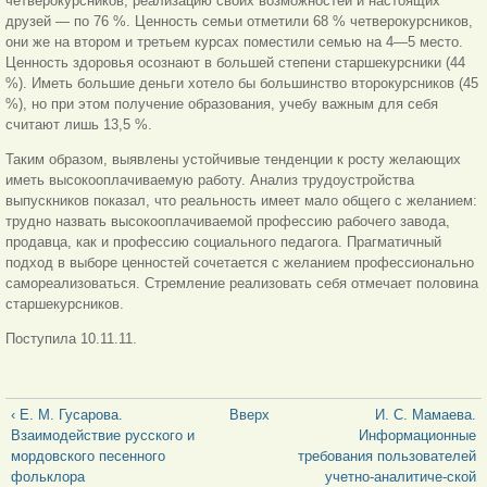
четверокурсников, реализацию своих возможностей и настоящих
друзей — по 76 %. Ценность семьи отметили 68 % четверокурсников,
они же на втором и третьем курсах поместили семью на 4—5 место.
Ценность здоровья осознают в большей степени старшекурсники (44
%). Иметь большие деньги хотело бы большинство второкурсников (45
%), но при этом получение образования, учебу важным для себя
считают лишь 13,5 %.
Таким образом, выявлены устойчивые тенденции к росту желающих
иметь высокооплачиваемую работу. Анализ трудоустройства
выпускников показал, что реальность имеет мало общего с желанием:
трудно назвать высокооплачиваемой профессию рабочего завода,
продавца, как и профессию социального педагога. Прагматичный
подход в выборе ценностей сочетается с желанием профессионально
самореализоваться. Стремление реализовать себя отмечает половина
старшекурсников.
Поступила 10.11.11.
‹ Е. М. Гусарова.
Вверх
И. С. Мамаева.
Взаимодействие русского и
Информационные
мордовского песенного
требования пользователей
фольклора
учетно-аналитиче-ской