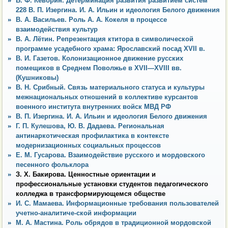
Б. Ф. Кевбрин. Детерминация развития развитием систем
228 В. П. Изергина. И. А. Ильин и идеология Белого движения
В. А. Васильев. Роль А. А. Кокеля в процессе
взаимодействия культур
В. А. Лётин. Репрезентация ктитора в символической
программе усадебного храма: Ярославский посад XVII в.
В. И. Газетов. Колонизационное движение русских
помещиков в Среднем Поволжье в XVII—XVIII вв.
(Кушниковы)
В. Н. Срибный. Связь материального статуса и культуры
межнациональных отношений в коллективе курсантов
военного института внутренних войск МВД РФ
В. П. Изергина. И. А. Ильин и идеология Белого движения
Г. П. Кулешова, Ю. В. Дадаева. Региональная
антинаркотическая профилактика в контексте
модернизационных социальных процессов
Е. М. Гусарова. Взаимодействие русского и мордовского
песенного фольклора
З. X. Бакирова. Ценностные ориентации и
профессиональные установки студентов педагогического
колледжа в трансформирующемся обществе
И. С. Мамаева. Информационные требования пользователей
учетно-аналитиче-ской информации
М. А. Мастина. Роль обрядов в традиционной мордовской