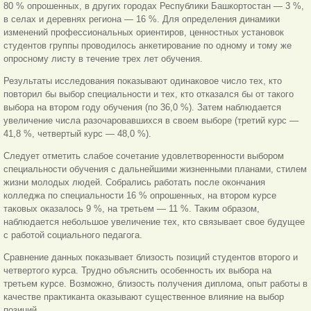
80 % опрошенных, в других городах Республики Башкортостан — 3 %,
в селах и деревнях региона — 16 %. Для определения динамики
изменений профессиональных ориентиров, ценностных установок
студентов группы проводилось анкетирование по одному и тому же
опросному листу в течение трех лет обучения.
Результаты исследования показывают одинаковое число тех, кто
повторил бы выбор специальности и тех, кто отказался бы от такого
выбора на втором году обучения (по 36,0 %). Затем наблюдается
увеличение числа разочаровавшихся в своем выборе (третий курс —
41,8 %, четвертый
курс — 48,0 %).
Следует отметить слабое сочетание удовлетворенности выбором
специальности обучения с дальнейшими жизненными планами, стилем
жизни молодых людей. Собрались работать после окончания
колледжа по специальности 16 % опрошенных, на втором курсе
таковых оказалось 9 %, на третьем — 11 %. Таким образом,
наблюдается небольшое увеличение тех, кто связывает свое будущее
с работой социального педагога.
Сравнение данных показывает близость позиций студентов второго и
четвертого курса. Трудно объяснить особенность их выбора на
третьем курсе. Возможно, близость получения диплома, опыт работы в
качестве практиканта оказывают существенное влияние на выбор
позиций.