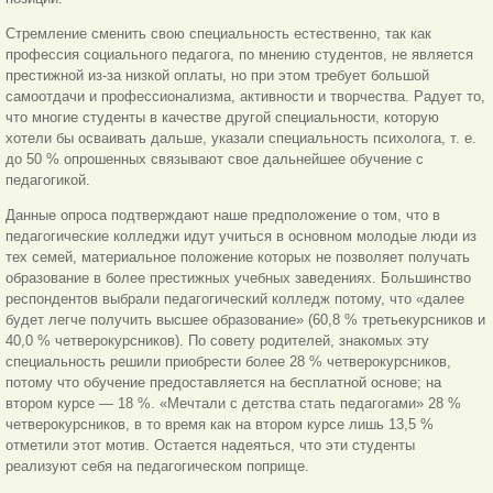
Стремление сменить свою специальность естественно, так как
профессия социального педагога, по мнению студентов, не является
престижной из-за низкой оплаты, но при этом требует большой
самоотдачи и профессионализма, активности и творчества. Радует то,
что многие студенты в качестве другой специальности, которую
хотели бы осваивать дальше, указали специальность психолога, т. е.
до 50 % опрошенных связывают свое дальнейшее обучение с
педагогикой.
Данные опроса подтверждают наше предположение о том, что в
педагогические колледжи идут учиться в основном молодые люди из
тех семей, материальное положение которых не позволяет получать
образование в более престижных учебных заведениях. Большинство
респондентов выбрали педагогический колледж потому, что «далее
будет легче получить высшее образование» (60,8 % третьекурсников и
40,0 % четверокурсников). По совету родителей, знакомых эту
специальность решили приобрести более 28 % четверокурсников,
потому что обучение предоставляется на бесплатной основе; на
втором курсе — 18 %. «Мечтали с детства стать педагогами» 28 %
четверокурсников, в то время как на втором курсе лишь 13,5 %
отметили этот мотив. Остается надеяться, что эти студенты
реализуют себя на педагогическом поприще.