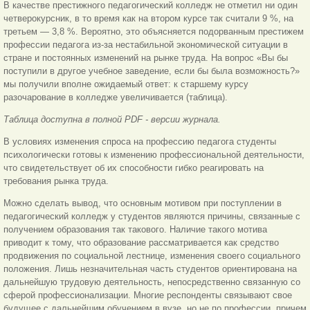
В качестве престижного педагогический колледж не отметил ни один
четверокурсник, в то время как на втором курсе так считали 9 %, на
третьем — 3,8 %. Вероятно, это объясняется подорванным престижем
профессии педагога из-за нестабильной экономической ситуации в
стране и постоянных изменений на рынке труда. На вопрос «Вы бы
поступили в другое учебное заведение, если бы была возможность?»
мы получили вполне ожидаемый ответ: к старшему курсу
разочарование в колледже увеличивается (таблица).
Таблица доступна в полной PDF - версии журнала.
В условиях изменения спроса на профессию педагога студенты
психологически готовы к изменению профессиональной деятельности,
что свидетельствует об их способности гибко реагировать на
требования рынка труда.
Можно сделать вывод, что основным мотивом при поступлении в
педагогический колледж у студентов являются причины, связанные с
получением образования так такового. Наличие такого мотива
приводит к тому, что образование рассматривается как средство
продвижения по социальной лестнице, изменения своего социального
положения. Лишь незначительная часть студентов ориентирована на
дальнейшую трудовую деятельность, непосредственно связанную со
сферой профессионализации. Многие респонденты связывают свое
будущее с дальнейшим обучением в вузе, но не по профессии, причем