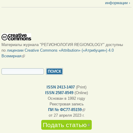
информации ›
Материалы журнала "РЕГИОНОЛОГИЯ REGIONOLOGY" доступны
по
лицензии Creative Commons «Attribution» («Атрибуция») 4.0
Всемирная
(внешняя ссылка)
ФОРМА ПОИСКА
Поиск
ISSN 2413-1407
(Print)
ISSN 2587-8549
(Online)
Основан в 1992 году
Реестровая запись
ПИ № ФС77-85159
(внешняя ссылка)
от 27 апреля 2023 г.
Подать статью
(внешняя
ссылка)