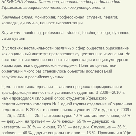
БАКИРОВА Зарина Халимовна, аспирант кафедры философии
Уфимского авиационного технического университета.
Ключевые слова:
мониторинг, профессионал, студент, педагог,
колледж, динамика, ценностные
ориентации
Key words:
monitoring, professional, student, teacher, college, dynamics,
value system
В условиях нестабильности различных сфер общества образование
как социальный институт претерпевает существенные изменения. Не
составляют исключение ценностные ориентации и социокультурные
характеристики студенческой молодежи. Понятие ценностной
ориентации много раз становилось объектом исследований
зарубежных и российских ученых.
Цель нашего исследования — анализ процесса формирования и
трансформации ценностных установок студентов. В 2008—2010 гг.
нами проводился сплошной опрос студентов Уфимского
педагогического колледжа № 1 одной группы отделения «Социальная
педагогика». В 2008 г. в опросе приняли участие 22 студента, в 2009 г.
— 26, в 2010 г. — 25. На втором курсе 40 % составляли юноши, 60 %
— девушки; на третьем — 35 % юноши, 65 % — девушки; на
четвертом — 30 % — юноши, 70 % — девушки. Служащие — 36 %,
рабочие — 46 %, другие социальные слои — 13 %. Проживали в Уфе