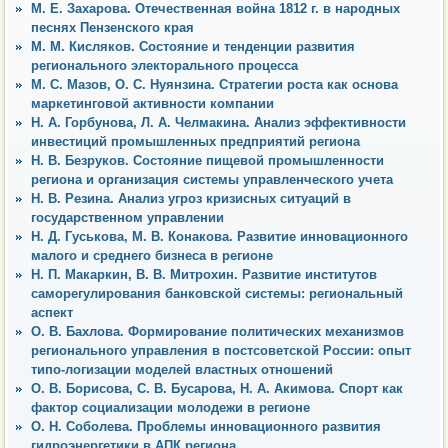
М. Е. Захарова. Отечественная война 1812 г. в народных
песнях Пензенского края
М. М. Кисляков. Состояние и тенденции развития
регионального электорального процесса
М. С. Мазов, О. С. Нуянзина. Стратегии роста как основа
маркетинговой активности компании
Н. А. Горбунова, Л. А. Челмакина. Анализ эффективности
инвестиций промышленных предприятий региона
Н. В. Безруков. Состояние пищевой промышленности
региона и организация системы управленческого учета
Н. В. Резина. Анализ угроз кризисных ситуаций в
государственном управлении
Н. Д. Гуськова, М. В. Конакова. Развитие инновационного
малого и среднего бизнеса в регионе
Н. П. Макаркин, В. В. Митрохин. Развитие институтов
саморегулирования банковской системы: региональный
аспект
О. В. Бахлова. Формирование политических механизмов
регионального управления в постсоветской России: опыт
типо-логизации моделей властных отношений
О. В. Борисова, С. В. Бусарова, Н. А. Акимова. Спорт как
фактор социализации молодежи в регионе
О. Н. Соболева. Проблемы инновационного развития
гидроэнергетики в АПК региона