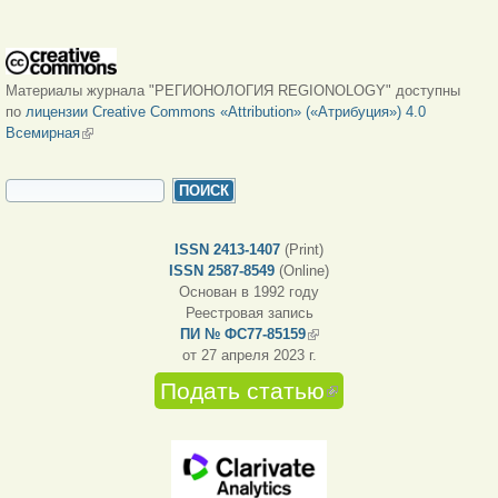
Материалы журнала "РЕГИОНОЛОГИЯ REGIONOLOGY" доступны
по
лицензии Creative Commons «Attribution» («Атрибуция») 4.0
Всемирная
(внешняя ссылка)
ФОРМА ПОИСКА
Поиск
ISSN 2413-1407
(Print)
ISSN 2587-8549
(Online)
Основан в 1992 году
Реестровая запись
ПИ № ФС77-85159
(внешняя ссылка)
от 27 апреля 2023 г.
Подать статью
(внешняя
ссылка)