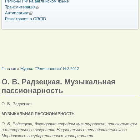
Регионы РФ на английском языке
Транслитерация
(внешняя ссылка)
Антиплагиат
(внешняя ссылка)
Регистрация в ORCID
ВЫ ЗДЕСЬ
Главная
»
Журнал "Регионология" №2 2012
О. В. Радзецкая. Музыкальная
пассионарность
О. В. Радзецкая
МУЗЫКАЛЬНАЯ ПАССИОНАРНОСТЬ
О. В. Радзецкая, докторант кафедры культурологии, этнокультуры
и театрального искусства Национального исследовательского
Мордовского государственного университета