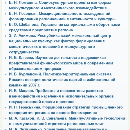
Е. Н. Ломшина. Социокультурные проекты как форма
межкультурного и межэтнического взаимодействия
Е. Н. Песоцкая. Междисциплинарность исследований
формирования региональной ментальности и культуры
Е. О. Шебанова. Управление материальными оборотными
средствами предприятия региона
З. И. Акимова. Республиканский межшкольный центр
национальных культур как фактор формирования
межэтнических отношений и межкультурного
сотрудничества
И. В. Клюева. Изучение деятельности выдающихся
представителей финно-угорского мира в современном
образовательном процессе
И. В. Курлевский. Политико-территориальная система
России: позиции политических партий в избирательной
кампании 2007 г.
И. В. Маслов. Проблемы и перспективы развития
взаимодействия населения и исполнительных органов
государственной власти в регионе
И. Н. Гераськина. Формирование стратегии промышленного
предприятия региона на основе бенчмаркинга
М. А. Казаков, И. В. Савельева. Манипу-лятивные технологии
в коммуникативной стратегии региональных элит
М. А. Литвиненко. Управление фармацевтическими