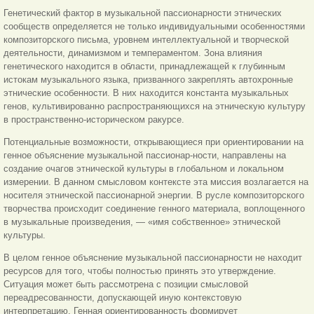
Генетический фактор в музыкальной пассионарности этнических
сообществ определяется не только индивиду
альными особенностями
композиторского письма, уровнем интеллектуальной и творческой
деятельности, динамизмом и темпераментом. Зона влияния
генетического находится в области, принадлежащей к глубинным
истокам музыкального языка, призванного закреплять автохронные
этнические особенности. В них находится константа музыкальных
генов, культивированно распространяющихся на этническую культуру
в пространственно-историческом ракурсе.
Потенциальные возможности, открывающиеся при ориентировании на
генное объяснение музыкальной пассионар-ности, направлены на
создание очагов этнической культуры в глобальном и локальном
измерении. В данном смысловом контексте эта миссия возлагается на
носителя этнической пассионарной энергии. В русле композиторского
творчества происходит соединение генного материала, воплощенного
в музыкальные произведения, — «имя собственное» этнической
культуры.
В целом генное объяснение музыкальной пассионарности не находит
ресурсов для того, чтобы полностью принять это утверждение.
Ситуация может быть рассмотрена с позиции смысловой
переадресованности, допускающей иную контекстовую
интерпретацию. Генная ориентированность формирует