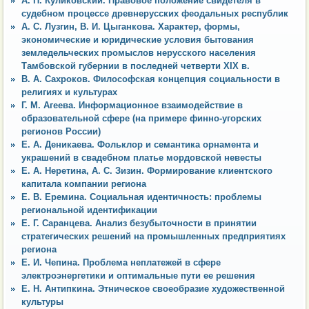
А. П. Куликовский. Правовое положение свидетеля в
судебном процессе древнерусских феодальных республик
А. С. Лузгин, В. И. Цыганкова. Характер, формы,
экономические и юридические условия бытования
земледельческих промыслов нерусского населения
Тамбовской губернии в последней четверти XIX в.
В. А. Сахроков. Философская концепция социальности в
религиях и культурах
Г. М. Агеева. Информационное взаимодействие в
образовательной сфере (на примере финно-угорских
регионов России)
Е. А. Деникаева. Фольклор и семантика орнамента и
украшений в свадебном платье мордовской невесты
Е. А. Неретина, А. С. Зизин. Формирование клиентского
капитала компании региона
Е. В. Еремина. Социальная идентичность: проблемы
региональной идентификации
Е. Г. Саранцева. Анализ безубыточности в принятии
стратегических решений на промышленных предприятиях
региона
Е. И. Чепина. Проблема неплатежей в сфере
электроэнергетики и оптимальные пути ее решения
Е. Н. Антипкина. Этническое своеобразие художественной
культуры