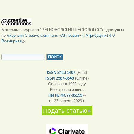
Материалы журнала "РЕГИОНОЛОГИЯ REGIONOLOGY" доступны
по
лицензии Creative Commons «Attribution» («Атрибуция») 4.0
Всемирная
(внешняя ссылка)
ФОРМА ПОИСКА
Поиск
ISSN 2413-1407
(Print)
ISSN 2587-8549
(Online)
Основан в 1992 году
Реестровая запись
ПИ № ФС77-85159
(внешняя ссылка)
от 27 апреля 2023 г.
Подать статью
(внешняя
ссылка)