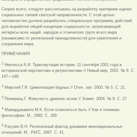
Скорее всего, следует рассчитывать на разработку критериев оценки
социальных связей светской направленности. С этой целью
человечество должно разработать специальную программу действий
для выработки общей концепции социальности, затрагивающей
интересы всех наций, народов и этнических групп всего мира
(независимо от религиозной принадлежности) для укрепления и
сохранения мира.
ПРИМЕЧАНИЯ
1
Неклесса А.И. Трансмутация истории. 11 сентября 2001 года в
исторической перспективе и ретроспективе // Новый мир. 2002. № 9. С.
147—148.
2
Мирский Г.И. Цивилизация бедных // Отеч. зап. 2003. № 5. С. 21.
3
Померанц Г. Живучесть древних основ // Знамя. 2004. № 8. С. 27.
4
Мамардашвили М.К. Если осмелиться быть // Как я понимаю
философию. М., 1992. С. 189.
5
Рагузин В.Н. Религиозный фактор динамики межнациональных
отношений. М., РАГС, 1997. С. 41.