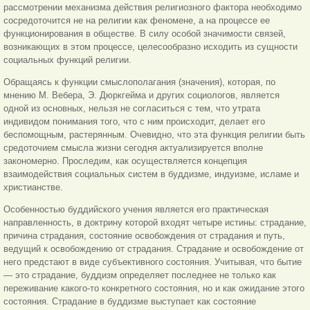
рассмотрении механизма действия религиозного фактора необходимо
сосредоточится не на религии как феномене, а на процессе ее
функционирования в обществе. В силу особой значимости связей,
возникающих в этом процессе, целесообразно исходить из сущности
социальных функций религии.
Обращаясь к функции смыслополагания (значения), которая, по
мнению М. Вебера, Э. Дюркгейма и других социологов, является
одной из основных, нельзя не согласиться с тем, что утрата
индивидом понимания того, что с ним происходит, делает его
беспомощным, растерянным. Очевидно, что эта функция религии быть
средоточием смысла жизни сегодня актуализируется вполне
закономерно. Проследим, как осуществляется концепция
взаимодействия социальных систем в буддизме, индуизме, исламе и
христианстве.
Особенностью буддийского учения является его практическая
направленность, в доктрину которой входят четыре истины: страдание,
причина страдания, состояние освобождения от страдания и путь,
ведущий к освобождению от страдания. Страдание и освобождение от
него предстают в виде субъективного состояния. Учитывая, что бытие
— это страдание, буддизм определяет последнее не только как
переживание какого-то конкретного состояния, но и как ожидание этого
состояния. Страдание в буддизме выступает как состояние