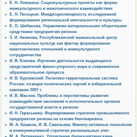
Е. Н. Ломшина. Социокультурные проекты как форма
межкультурного и межэтнического взаимодействия
Е. Н. Песоцкая. Междисциплинарность исследований
формирования региональной ментальности и культуры
Е. О. Шебанова. Управление материальными оборотными
средствами предприятия региона
З. И. Акимова. Республиканский межшкольный центр
национальных культур как фактор формирования
межэтнических отношений и межкультурного
сотрудничества
И. В. Клюева. Изучение деятельности выдающихся
представителей финно-угорского мира в современном
образовательном процессе
И. В. Курлевский. Политико-территориальная система
России: позиции политических партий в избирательной
кампании 2007 г.
И. В. Маслов. Проблемы и перспективы развития
взаимодействия населения и исполнительных органов
государственной власти в регионе
И. Н. Гераськина. Формирование стратегии промышленного
предприятия региона на основе бенчмаркинга
М. А. Казаков, И. В. Савельева. Манипу-лятивные технологии
в коммуникативной стратегии региональных элит
М. А. Литвиненко. Управление фармацевтическими