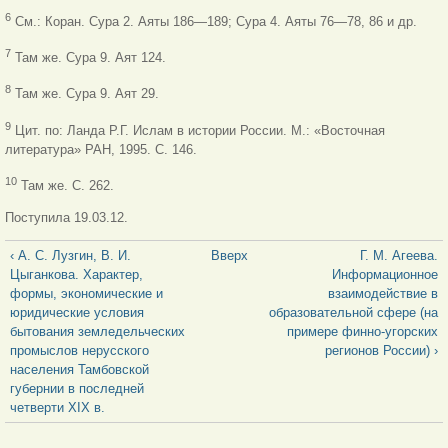
6
См.: Коран. Сура 2. Аяты 186—189; Сура 4. Аяты 76—78, 86 и др.
7
Там же. Сура 9. Аят 124.
8
Там же. Сура 9. Аят 29.
9
Цит. по: Ланда Р.Г. Ислам в истории России. М.: «Восточная
литература» РАН, 1995. С. 146.
10
Там же. С. 262.
Поступила 19.03.12.
‹ А. С. Лузгин, В. И.
Вверх
Г. М. Агеева.
Цыганкова. Характер,
Информационное
формы, экономические и
взаимодействие в
юридические условия
образовательной сфере (на
бытования земледельческих
примере финно-угорских
промыслов нерусского
регионов России) ›
населения Тамбовской
губернии в последней
четверти XIX в.