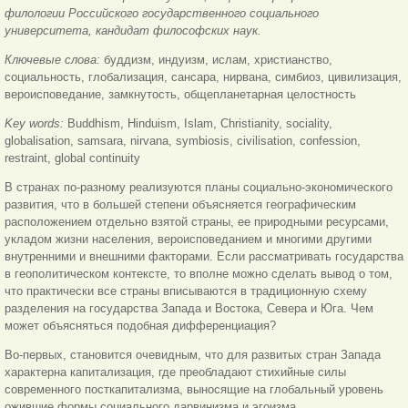
филологии Российского государственного социального
университета, кандидат философских наук.
Ключевые слова:
буддизм, индуизм, ислам, христианство,
социальность, глобализация, сансара, нирвана, симбиоз, цивилизация,
вероисповедание, замкнутость, общепланетарная целостность
Key words:
Buddhism, Hinduism, Islam, Christianity, sociality,
globalisation, samsara, nirvana, symbiosis, civilisation, confession,
restraint, global continuity
В странах по-разному реализуются планы социально-экономического
развития, что в большей степени объясняется географическим
расположением отдельно взятой страны, ее природными ресурсами,
укладом жизни населения, вероисповеданием и многими другими
внутренними и внешними факторами. Если рассматривать государства
в геополитическом контексте, то вполне можно сделать вывод о том,
что практически все страны вписываются в традиционную схему
разделения на государства Запада и Востока, Севера и Юга. Чем
может объясняться подобная дифференциация?
Во-первых, становится очевидным, что для развитых стран Запада
характерна капитализация, где преобладают стихийные силы
современного посткапитализма, выносящие на глобальный уровень
ожившие формы социального дарвинизма и эгоизма.