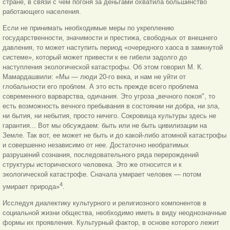
стране, в связи с чем погоня за деньгами охватила большинство
работающего населения.
Если не принимать необходимые меры по укреплению
государственности, значимости и престижа, свободных от внешнего
давления, то может наступить период «очередного хаоса в замкнутой
системе», который может привести к ее гибели задолго до
наступления экологической катастрофы. Об этом говорил М. К.
Мамардашвили: «Мы — люди 20-го века, и нам не уйти от
глобальности его проблем. А это есть прежде всего проблема
современного варварства, одичания. Это угроза „вечного покоя", то
есть возможность вечного пребывания в состоянии ни добра, ни зла,
ни бытия, ни небытия, просто ничего. Сокровища культуры здесь не
гарантия... Вот мы обсуждаем: быть или не быть цивилизации на
Земле. Так вот, ее может не быть и до какой-либо атомной катастрофы
и совершенно независимо от нее. Достаточно необратимых
разрушений сознания, последовательного ряда перерождений
структуры исторического человека. Это же относится и к
экологической катастрофе. Сначала умирает человек — потом
4
умирает природа»
.
Исследуя диалектику культурного и религиозного компонентов в
социальной жизни общества, необходимо иметь в виду неоднозначные
формы их проявления. Культурный фактор, в основе которого лежит