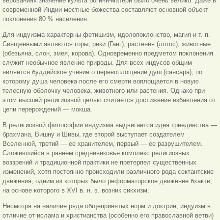
верованиях значение культа богини-матери было очень велико. Даже в
современной Индии местные божества составляют основной объект
поклонения 80 % населения.
Для индуизма характерны фетишизм, идолопоклонство, магия и т. п.
Священными являются горы, реки (Ганг), растения (лотос), животные
(обезьяна, слон, змея, корова). Одновременно предметом поклонения
служит необычное явление природы. Для всех индусов общим
является буддийское учение о перевоплощении душ (сансара), по
которому душа человека после его смерти воплощается в новую
телесную оболочку человека, животного или растения. Однако при
этом высшей религиозной целью считается достижение избавления от
цепи перерождений — мокша.
В религиозной философии индуизма выдвигается идея триединства —
брахмана, Вишну и Шивы, где второй выступает создателем
Вселенной, третий — ее хранителем, первый — ее разрушителем.
Сложившийся в раннем средневековье комплекс религиозных
воззрений и традиционной практики не претерпел существенных
изменений, хотя постоянно происходили различного рода сектантские
движения, одним из которых было реформаторское движение бхакти,
на основе которого в XVI в. н. э. возник сикхизм.
Несмотря на наличие ряда общепринятых норм и доктрин, индуизм в
отличие от ислама и христианства (особенно его православной ветви)