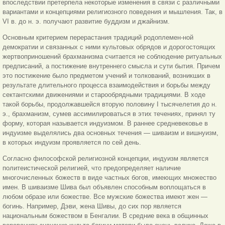
впоследствии претерпела некоторые изменения в связи с различными
вариантами и концепциями религиозного поведения и мышления. Так, в
VI в. до н. э. получают развитие буддизм и джайнизм.
Основным критерием перерастания традиций родоплемен-ной
демократии и связанных с ними культовых обрядов и дорогостоящих
жертвоприношений брахманизма считается не соблюдение ритуальных
предписаний, а постижение внутреннего смысла и сути бытия. Причем
это постижение было предметом учений и толкований, возникших в
результате длительного процесса взаимодействия и борьбы между
сектантскими движениями и старообрядными традициями. В ходе
такой борьбы, продолжавшейся вторую половину I тысячелетия до н.
э., брахманизм, сумев ассимилироваться в этих течениях, принял ту
форму, которая называется индуизмом. В раннее средневековье в
индуизме выделялись два основных течения — шиваизм и вишнуизм,
в которых индуизм проявляется по сей день.
Согласно философской религиозной концепции, индуизм является
политеистической религией, что предопределяет наличие
многочисленных божеств в виде частных богов, имеющих множество
имен. В шиваизме Шива был объявлен способным воплощаться в
любом образе или божестве. Все мужские божества имеют жен —
богинь. Например, Дэви, жена Шивы, до сих пор является
национальным божеством в Бенгалии. В средние века в общинных