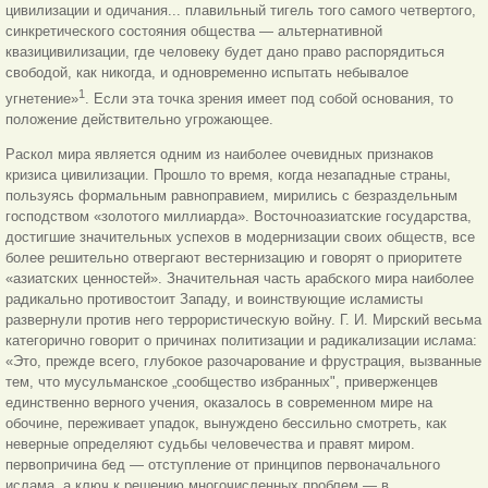
цивилизации и одичания... плавильный тигель того самого четвертого,
синкретического состояния общества — альтернативной
квазицивилизации, где человеку будет дано право распорядиться
свободой, как никогда, и одновременно испытать небывалое
1
угнетение»
. Если эта точка зрения имеет под собой основания, то
положение действительно угрожающее.
Раскол мира является одним из наиболее очевидных признаков
кризиса цивилизации. Прошло то время, когда незападные страны,
пользуясь формальным равноправием, мирились с безраздельным
господством «золотого миллиарда». Восточноазиатские государства,
достигшие значительных успехов в модернизации своих обществ, все
более решительно отвергают вестернизацию и говорят о приоритете
«азиатских ценностей». Значительная часть арабского мира наиболее
радикально противостоит Западу, и воинствующие исламисты
развернули против него террористическую войну. Г. И. Мирский весьма
категорично говорит о причинах политизации и радикализации ислама:
«Это, прежде всего, глубокое разочарование и фрустрация, вызванные
тем, что мусульманское „сообщество избранных", приверженцев
единственно верного учения, оказалось в современном мире на
обочине, переживает упадок, вынуждено бессильно смотреть, как
неверные определяют судьбы человечества и правят миром.
первопричина бед — отступление от принципов первоначального
ислама, а ключ к решению многочисленных проблем — в