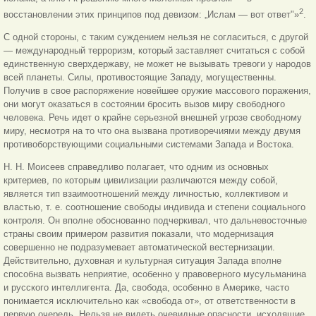
2
восстановлении этих принципов под девизом: „Ислам — вот ответ"»
.
С одной стороны, с таким суждением нельзя не согласиться, с другой
— международный терроризм, который заставляет считаться с собой
единственную сверхдержаву, не может не вызывать тревоги у народов
всей планеты. Силы, противостоящие Западу, могущественны.
Получив в свое распоряжение новейшее оружие массового поражения,
они могут оказаться в состоянии бросить вызов миру свободного
человека. Речь идет о крайне серьезной внешней угрозе свободному
миру, несмотря на то что она вызвана противоречиями между двумя
противоборствующими социальными системами Запада и Востока.
Н. Н. Моисеев справедливо полагает, что одним из основных
критериев, по которым цивилизации различаются между собой,
является тип взаимоотношений между личностью, коллективом и
властью, т. е. соотношение свободы индивида и степени социального
контроля. Он вполне обоснованно подчеркивал, что дальневосточные
страны своим примером развития показали, что модернизация
совершенно не подразумевает автоматической вестернизации.
Действительно, духовная и культурная ситуация Запада вполне
способна вызвать неприятие, особенно у правоверного мусульманина
и русского интеллигента. Да, свобода, особенно в Америке, часто
понимается исключительно как «свобода от», от ответственности в
первую очередь. Нельзя не видеть очевидные опасности, исходящие