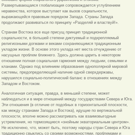
Развертывающаяся глобализация сопровождается углублением
неравенства, которое выступает как вызов социальности,
выражающейся правовым порядком Запада. Страны Запада
продолжают развиваться по принципу «Разделяй и властвуй!».
Странам Востока все еще присущ принцип традиционной
социальности, в большей степени диктуемый и подкре
пляемый
религиозными догмами и веками сохраняющимся традиционным
укладом жизни. В основе этого уклада нет места отчуждению от
насущных проблем ближнего. Здесь должна царить в некотором
отношении полная социальная гармония между людьми, семьями и
кланами. Однако под влиянием образования однополярной мировой
системы, предопределяющей наличие одной сверхдержавы,
нарушился социально-политический баланс в отношениях между
Западом и Востоком.
Аналогичная ситуация, правда, в меньшей степени, может
наблюдаться и в мире отношений между государствами Севера и Юга.
Эти отношения (в отличие от подобных в горизонтальной плоскости,
как между странами Запада и Востока), идущие по вертикальной
плоскости, вполне можно рассматривать как взаимовыгодные
устремления, но тормозящиеся «знойным экваториальным центром».
Не исключено, что, может быть, поэтому народы стран Севера и Юга
традиционно свыклись со своими возможностями, проблемами и