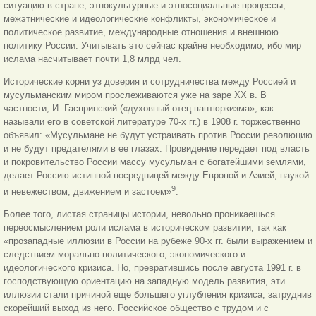
ситуацию в стране, этнокультурные и этносоциальные процессы,
межэтнические и идеологические конфликты, экономическое и
политическое развитие, международные отношения и внешнюю
политику России. Учитывать это сейчас крайне необходимо, ибо мир
ислама насчитывает почти 1,8 млрд чел.
Исторические корни уз доверия и сотрудничества между Россией и
мусульманским миром прослеживаются уже на заре XX в. В
частности, И. Гаспринский («духовный отец пантюркизма», как
называли его в советской литературе 70-х гг.) в 1908 г. торжественно
объявил: «Мусульмане не будут устраивать против России революцию
и не будут предателями в ее глазах. Провидение передает под власть
и покровительство России массу мусульман с богатейшими землями,
делает Россию истинной посредницей между Европой и Азией, наукой
9
и невежеством, движением и застоем»
.
Более того, листая страницы истории, невольно проникаешься
переосмыслением роли ислама в историческом развитии, так как
«прозападные иллюзии в России на рубеже 90-х гг. были выражением и
следствием морально-политического, экономического и
идеологического кризиса. Но, превратившись после августа 1991 г. в
господствующую ориентацию на западную модель развития, эти
иллюзии стали причиной еще большего углубления кризиса, затруднив
скорейший выход из него. Российское общество с трудом и с