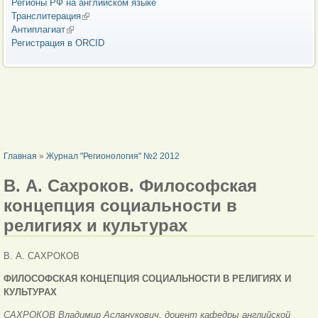
Регионы РФ на английском языке
Транслитерация
(внешняя ссылка)
Антиплагиат
(внешняя ссылка)
Регистрация в ORCID
ВЫ ЗДЕСЬ
Главная
»
Журнал "Регионология" №2 2012
В. А. Сахроков. Философская
концепция социальности в
религиях и культурах
В. А. САХРОКОВ
ФИЛОСОФСКАЯ КОНЦЕПЦИЯ
СОЦИАЛЬНОСТИ
В РЕЛИГИЯХ И
КУЛЬТУРАХ
САXРОКОВ Владимир Асланукович, доцент кафедры английской