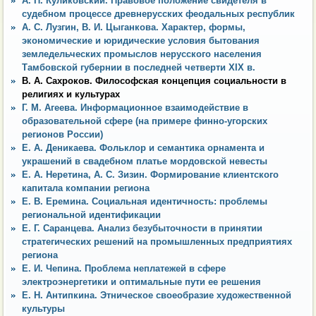
А. П. Куликовский. Правовое положение свидетеля в
судебном процессе древнерусских феодальных республик
А. С. Лузгин, В. И. Цыганкова. Характер, формы,
экономические и юридические условия бытования
земледельческих промыслов нерусского населения
Тамбовской губернии в последней четверти XIX в.
В. А. Сахроков. Философская концепция социальности в
религиях и культурах
Г. М. Агеева. Информационное взаимодействие в
образовательной сфере (на примере финно-угорских
регионов России)
Е. А. Деникаева. Фольклор и семантика орнамента и
украшений в свадебном платье мордовской невесты
Е. А. Неретина, А. С. Зизин. Формирование клиентского
капитала компании региона
Е. В. Еремина. Социальная идентичность: проблемы
региональной идентификации
Е. Г. Саранцева. Анализ безубыточности в принятии
стратегических решений на промышленных предприятиях
региона
Е. И. Чепина. Проблема неплатежей в сфере
электроэнергетики и оптимальные пути ее решения
Е. Н. Антипкина. Этническое своеобразие художественной
культуры