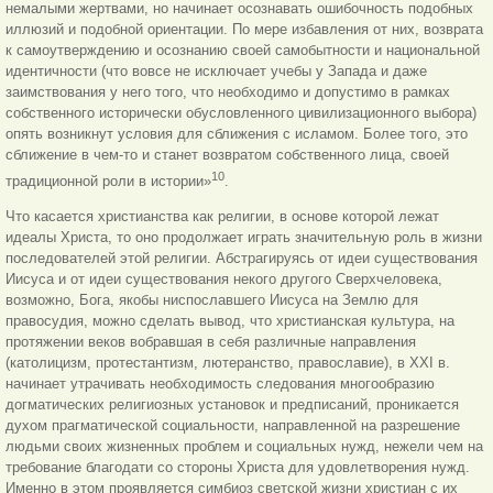
немалыми жертвами, но начинает осознавать ошибочность подобных
иллюзий и подобной ориентации. По мере избавления от них, возврата
к самоутверждению и осознанию своей самобытности и национальной
идентичности (что вовсе не исключает учебы у Запада и даже
заимствования у него того, что необходимо и допустимо в рамках
собственного исторически обусловленного цивилизационного выбора)
опять возникнут условия для сближения с исламом. Более того, это
сближение в чем-то и станет возвратом собственного лица, своей
10
традиционной роли в истории»
.
Что касается христианства как религии, в основе которой лежат
идеалы Xриста, то оно продолжает играть значительную роль в жизни
последователей этой религии. Абстрагируясь от идеи существования
Иисуса и от идеи существования некого другого Сверхчеловека,
возможно, Бога, якобы ниспославшего Иисуса на Землю для
правосудия, можно сделать вывод, что христианская культура, на
протяжении веков вобравшая в себя различные направления
(католицизм, протестантизм, лютеранство, православие), в XXI в.
начинает утрачивать необходимость следования многообразию
догматических религиозных установок и предписаний, проникается
духом прагматической социальности, направленной на разрешение
людьми своих жизненных проблем и социальных нужд, нежели чем на
требование благодати со стороны Xриста для удовлетворения нужд.
Именно в этом проявляется симбиоз светской жизни христиан с их