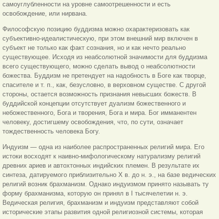
самоуглубленности на уровне самоотрешенности и есть
освобождение, или нирвана.
Философскую позицию буддизма можно охарактеризовать как
субъективно-идеалистическую, при этом внешний мир включен в
субъект не только как факт сознания, но и как нечто реально
существующее. Исходя из неабсолютной значимости для буддизма
всего существующего, можно сделать вывод о неабсолютности
божества. Буддизм не претендует на надобность в Боге как творце,
спасителе и т. п., как, безусловно, в верховном существе. С другой
стороны, остается возможность признания невысших божеств. В
буддийской концепции отсутствует дуализм божественного и
небожественного, Бога и творения, Бога и мира. Бог имманентен
человеку, достигшему освобождения, что, по сути, означает
тождественность человека Богу.
Индуизм — одна из наиболее распространенных религий мира. Его
истоки восходят к наивно-мифологическому натурализму религий
древних ариев и автохтонных индийских племен. В результате их
синтеза, датируемого приблизительно X в. до н. э., на базе ведических
религий возник брахманизм. Однако индуизмом принято называть ту
форму брахманизма, которую он принял в I тысячелетии н. э.
Ведическая религия, брахманизм и индуизм представляют собой
исторические этапы развития одной религиозной системы, которая