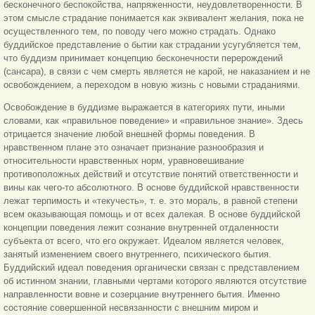
бесконечного беспокойства, напряженности, неудовлетворенности. В
этом смысле страдание понимается как эквивалент желания, пока не
осуществленного тем, по поводу чего можно страдать. Однако
буддийское представление о бытии как страдании усугубляется тем,
что буддизм принимает концепцию бесконечности перерождений
(сансара), в связи с чем смерть является не карой, не наказанием и не
освобождением, а переходом в новую жизнь с новыми страданиями.
Освобождение в буддизме выражается в категориях пути, иными
словами, как «правильное поведение» и «правильное знание». Здесь
отрицается значение любой внешней формы поведения. В
нравственном плане это означает признание разнообразия и
относительности нравственных норм, уравновешивание
противоположных действий и отсутствие понятий ответственности и
вины как чего-то абсолютного. В основе буддийской нравственности
лежат терпимость и «текучесть», т. е. это мораль, в равной степени
всем оказывающая помощь и от всех далекая. В основе буддийской
концепции поведения лежит сознание внутренней отдаленности
субъекта от всего, что его окружает. Идеалом является человек,
занятый изменением своего внутреннего, психического бытия.
Буддийский идеал поведения органически связан с представлением
об истинном знании, главными чертами которого являются отсутствие
направленности вовне и созерцание внутреннего бытия. Именно
состояние совершенной несвязанности с внешним миром и