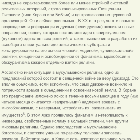
никогда не характеризовался более или менее стройной системой
религиозных воззрений, строго канонизированных Священным
Писанием (типа Корана или Библии) и централизованных церковной
организацией. Он и сейчас расплывчат. В XX в. в результате попыток
возрождения и реформации индуизма (неоиндуизма) возникли новые
направления, основу которых составляли идея о спиритуальном
(духовном) единстве всех религий, а также выявление и разработка их
всеобщего спиритуально-иде-алистического субстрата и
конструирование на его основе «новой», «единой», «универсальной»
религии, очищенной и освобожденной от фанатизма, мракобесия и
обскурантизма каждой отдельно взятой религии.
Абсолютно иная ситуация в мусульманской религии, одно из
предписаний которой состоит в священной войне за веру (джихад). Это
вполне объяснимо, если вспомнить, что само движение возникло из
потребности арабов в объединении и освоении новой земли. В Коране
это предписание изложено ясно: в течение восьми месяцев в году (ибо
четыре месяца считаются «запретными») надлежит воевать с
многобожниками, с неверными, истреблять их, захватывать их
6
имущество
. В этом ярко проявились фанатизм и нетерпимость к
иноверцам, свойственные исламу в большей степени, чем другим
мировым религиям. Однако впоследствии и мусульманские
богословы, и светские ученые по-разному толковали заповедь
джихада. Действительно, в Коране есть некоторое различие между