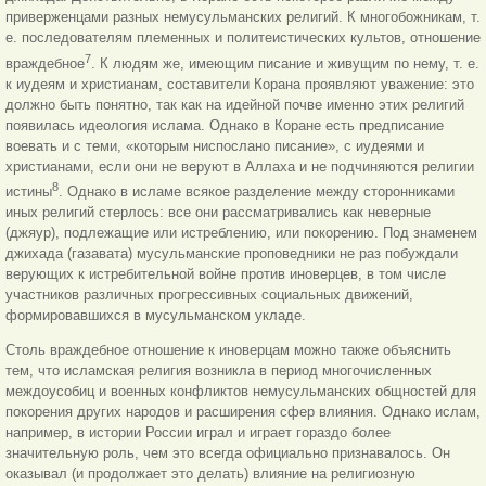
приверженцами разных немусульманских религий. К многобожникам, т.
е. последователям племенных и политеистических культов, отношение
7
враждебное
. К людям же, имеющим писание и живущим по нему, т. е.
к иудеям и христианам, составители Корана проявляют уважение: это
должно быть понятно, так как на идейной почве именно этих религий
появилась идеология ислама. Однако в Коране есть предписание
воевать и с теми, «которым ниспослано писание», с иудеями и
христианами, если они не веруют в Аллаха и
не подчиняются религии
8
истины
. Однако в исламе всякое разделение между сторонниками
иных религий стерлось: все они рассматривались как неверные
(джяур), подлежащие или истреблению, или покорению. Под знаменем
джихада (газавата) мусульманские проповедники не раз побуждали
верующих к истребительной войне против иноверцев, в том числе
участников различных прогрессивных социальных движений,
формировавшихся в мусульманском укладе.
Столь враждебное отношение к иноверцам можно также объяснить
тем, что исламская религия возникла в период многочисленных
междоусобиц и военных конфликтов немусульманских общностей для
покорения других народов и расширения сфер влияния. Однако ислам,
например, в истории России играл и играет гораздо более
значительную роль, чем это всегда официально признавалось. Он
оказывал (и продолжает это делать) влияние на религиозную