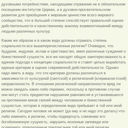
духовными потребностями, находящими отражение не в обязательном
посещении институтов Церкви, а в духовно-просветительском
развитии для приобщения к мировым ценностям всего мирового
сообщества, что в большей степени способствует правильной оценке
действительности и качественному анализу взаимоотношений между
людьми различных культур.
Каким же образом и в каком виде должны отражать степень
социальности все вышеперечисленные религии? Очевидно, что
буддизм, индуизм, ислам и христианство, имея различные суждения о
божественной сущности, все же находят общую заинтересованность в
едином подходе к концепции социальности и ставят целью выработать
единые критерии в оценке современной действительности. Однако
надо иметь в виду, что эти критерии должны различаться в
зависимости от культурной (светской) и религиозной
(клерикалистской)
направленности. В отношении религиозной направленности вряд ли
можно ожидать каких-либо перемен, поскольку в противном случае
они могут стать предметом нарушения равновесия в установившихся
на протяжении веков связей между человеком и божественной
сущностью, которая в определенном виде пребывает в той или иной
религии. Сегодня человек не может (да ему и не надо это делать) что-
либо изменить в религии, чтобы подвергнуть сомнению его
богобоязненную сущность, нарушить исконные заповеди или
осквернить определенные предписания той или иной религии.