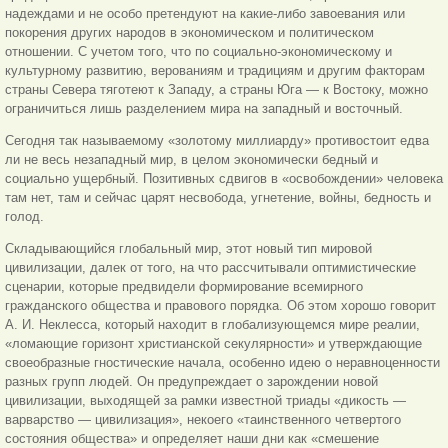
надеждами и не особо претендуют на какие-либо завоевания или
покорения других народов в экономическом и политическом
отношении. С учетом того, что по социально-экономическому и
культурному развитию, верованиям и традициям и другим факторам
страны Севера тяготеют к Западу, а страны Юга — к Востоку, можно
ограничиться лишь разделением мира на западный и восточный.
Сегодня так называемому «золотому миллиарду» противостоит едва
ли не весь незападный мир, в целом экономически бедный и
социально ущербный. Позитивных сдвигов в «освобождении» человека
там нет, там и сейчас царят несвобода, угнетение, войны, бедность и
голод.
Складывающийся глобальный мир, этот новый тип мировой
цивилизации, далек от того, на что рассчитывали оптимистические
сценарии, которые предвидели формирование всемирного
гражданского общества и правового порядка. Об этом хорошо говорит
А. И. Неклесса, который находит в глобализующемся мире реалии,
«ломающие горизонт христианской секулярности» и утверждающие
своеобразные гностические начала, особенно идею о неравноценности
разных групп людей. Он предупреждает о зарождении новой
цивилизации, выходящей за рамки известной триады «дикость —
варварство — цивилизация», некоего «таинственного четвертого
состояния общества» и определяет наши дни как «смешение