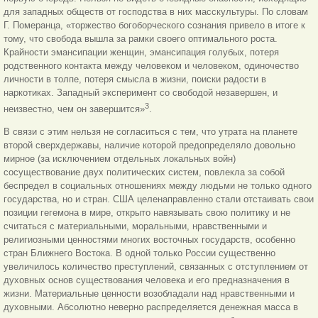
для западных обществ от господства в них масскультуры. По словам
Г. Померанца, «торжество богоборческого сознания привело в итоге к
тому, что свобода вышла за рамки своего оптимального роста.
Крайности эмансипации женщин, эмансипация голубых, потеря
родственного контакта между человеком и человеком, одиночество
личности в толпе, потеря смысла в жизни, поиски радости в
наркотиках. Западный эксперимент со свободой незавершен, и
3
неизвестно, чем он завершится»
.
В связи с этим нельзя не согласиться с тем, что утрата на планете
второй сверхдержавы, наличие которой предопределяло довольно
мирное (за исключением отдельных локальных войн)
сосуществование двух политических систем, повлекла за собой
беспредел в социальных отношениях между людьми не только одного
государства, но и стран. США целенаправленно стали отстаивать свои
позиции гегемона в мире, открыто навязывать свою политику и не
считаться с материальными, моральными, нравственными и
религиозными ценностями многих восточных государств, особенно
стран Ближнего Востока. В одной только России существенно
увеличилось количество преступлений, связанных с отступлением от
духовных основ существования человека и его предназначения в
жизни. Материальные ценности возобладали над нравственными и
духовными. Абсолютно неверно распределяется денежная масса в