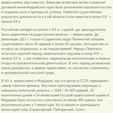
православное христианство. Важными аспектами бытия и развития
духовной жизни мордовского края были религиозное просветительство
и создание школ и приходских училищ. Наиболее существенные
результаты деятельности в этой области стали заметны в конце XIX —
начале XX в.
Российская империя вступила в XX в. страной, где законодательно
была закреплена государственная религия — православие. До
революции 1917 г. только в Саранском уезде Пензенской губернии
существовало около 40 церквей и более 50 часовен, большинство из
которых не сохранилось в настоящее время6. Народы Поволжья
испытали короткий период национального подъема в конце XIX —
начале XX в.: у них появилась национальная интеллигенция и первые
плоды ее просветительской деятельности. В этот период религиозная
жизнь развивалась в рамках православия, но язычество сохранялось
в патриархальной сельской среде.
В XX в. православие в Мордовии, как и в целом в СССР, переживало
самые тяжелые времена. Массовое преследование верующих и
священнослужителей началось с 1924 г. Из 620 церквей, 20
молитвенных домов и 14 монастырей Русской православной церкви в
Мордовии было полностью уничтожено не менее 480 храмов, все
молитвенные дома и 3 монастыря. Из оставшихся одиннадцати
монастырей семь (Санаксарский, Пайгармский, Спасо-