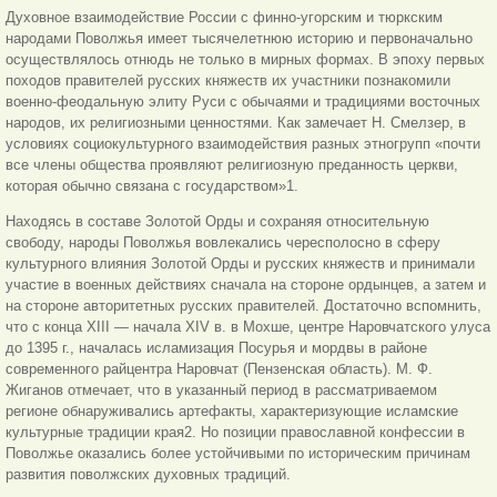
Духовное взаимодействие России с финно-угорским и тюркским
народами Поволжья имеет тысячелетнюю историю и первоначально
осуществлялось отнюдь не только в мирных формах. В эпоху первых
походов правителей русских княжеств их участники познакомили
военно-феодальную элиту Руси с обычаями и традициями восточных
народов, их религиозными ценностями. Как замечает Н. Смелзер, в
условиях социокультурного взаимодействия разных этногрупп «почти
все члены общества проявляют религиозную преданность церкви,
которая обычно связана с государством»1.
Находясь в составе Золотой Орды и сохраняя относительную
свободу, народы Поволжья вовлекались чересполосно в сферу
культурного влияния Золотой Орды и русских княжеств и принимали
участие в военных действиях сначала на стороне ордынцев, а затем и
на стороне авторитетных русских правителей. Достаточно вспомнить,
что с конца XIII — начала XIV в. в Мохше, центре Наровчатского улуса
до 1395 г., началась исламизация Посурья и мордвы в районе
современного райцентра Наровчат (Пензенская область). М. Ф.
Жиганов отмечает, что в указанный период в рассматриваемом
регионе обнаруживались артефакты, характеризующие исламские
культурные традиции края2. Но позиции православной конфессии в
Поволжье оказались более устойчивыми по историческим причинам
развития поволжских духовных традиций.