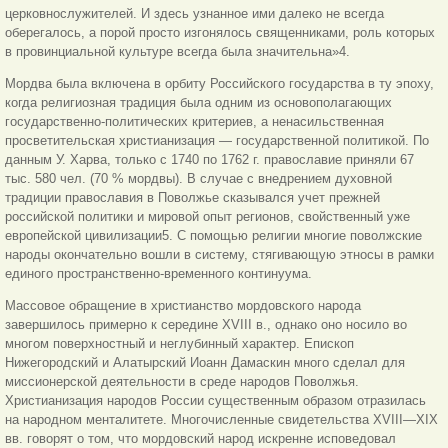
церковнослужителей. И здесь узнанное ими далеко не всегда
оберегалось, а порой просто изгонялось священниками, роль которых
в провинциальной культуре всегда была значительна»4.
Мордва была включена в орбиту Российского государства в ту эпоху,
когда религиозная традиция была одним из основополагающих
государственно-политических критериев, а ненасильственная
просветительская христианизация — государственной политикой. По
данным У. Харва, только с 1740 по 1762 г. православие приняли 67
тыс. 580 чел. (70 % мордвы). В случае с внедрением духовной
традиции православия в Поволжье сказывался учет прежней
российской политики и мировой опыт регионов, свойственный уже
европейской цивилизации5. С помощью религии многие поволжские
народы окончательно вошли в систему, стягивающую этносы в рамки
единого пространственно-временного континуума.
Массовое обращение в христианство мордовского народа
завершилось примерно к середине XVIII в., однако оно носило во
многом поверхностный и неглубинный характер. Епископ
Нижегородский и Алатырский Иоанн Дамаскин много сделал для
миссионерской деятельности в среде народов Поволжья.
Христианизация народов России существенным образом отразилась
на народном менталитете. Многочисленные свидетельства XVIII—XIX
вв. говорят о том, что мордовский народ искренне исповедовал