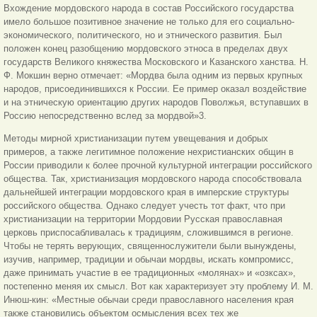
Вхождение мордовского народа в состав Российского государства
имело большое позитивное значение не только для его социально-
экономического, политического, но и этнического развития. Был
положен конец разобщению мордовского этноса в пределах двух
государств Великого княжества Московского и Казанского ханства. Н.
Ф. Мокшин верно отмечает: «Мордва была одним из первых крупных
народов, присоединившихся к России. Ее пример оказал воздействие
и на этническую ориентацию других народов Поволжья, вступавших в
Россию непосредственно вслед за мордвой»3.
Методы мирной христианизации путем увещевания и добрых
примеров, а также легитимное положение нехристианских общин в
России приводили к более прочной культурной интеграции российского
общества. Так, христианизация мордовского народа способствовала
дальнейшей интеграции мордовского края в имперские структуры
российского общества. Однако следует учесть тот факт, что при
христианизации на территории Мордовии Русская православная
церковь приспосабливалась к традициям, сложившимся в регионе.
Чтобы не терять верующих, священнослужители были вынуждены,
изучив, например, традиции и обычаи мордвы, искать компромисс,
даже принимать участие в ее традиционных «молянах» и «озксах»,
постепенно меняя их смысл. Вот как характеризует эту проблему И. М.
Инюш-кин: «Местные обычаи среди православного населения края
также становились объектом осмысления всех тех же