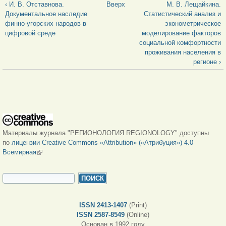
‹ И. В. Отставнова.
Вверх
М. В. Лещайкина.
Документальное наследие
Статистический анализ и
финно-угорских народов в
эконометрическое
цифровой среде
моделирование факторов
социальной комфортности
проживания населения в
регионе ›
Материалы журнала "РЕГИОНОЛОГИЯ REGIONOLOGY" доступны
по
лицензии Creative Commons «Attribution» («Атрибуция») 4.0
Всемирная
(внешняя ссылка)
ФОРМА ПОИСКА
Поиск
ISSN 2413-1407
(Print)
ISSN 2587-8549
(Online)
Основан в 1992 году