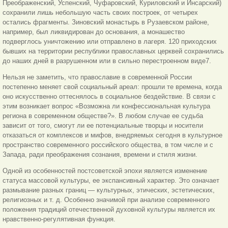
Преображенский, Успенский, Чуфаровский, Куриловский и Инсарский)
сохранили лишь небольшую часть своих построек, от четырех
остались фрагменты. Зиновский монастырь в Рузаевском районе,
например, был ликвидирован до основания, а монашество
подверглось уничтожению или отправлено в лагеря. 120 приходских
бывших на территории республики православных церквей сохранились
до наших дней в разрушенном или в сильно перестроенном виде7.
Нельзя не заметить, что православие в современной России
постепенно меняет свой социальный ареал: прошли те времена, когда
оно искусственно оттеснялось в социальное бездействие. В связи с
этим возникает вопрос «Возможна ли конфессиональная культура
региона в современном обществе?». В любом случае ее судьба
зависит от того, смогут ли ее потенциальные творцы и носители
отказаться от комплексов и мифов, внедряемых сегодня в культурное
пространство современного российского общества, в том числе и с
Запада, ради преображения сознания, времени и стиля жизни.
Одной из особенностей постсоветской эпохи является изменение
статуса массовой культуры, ее экспансивный характер. Это означает
размывание разных границ — культурных, этических, эстетических,
религиозных и т. д. Особенно значимой при анализе современного
положения традиций отечественной духовной культуры является их
нравственно-регулятивная функция.