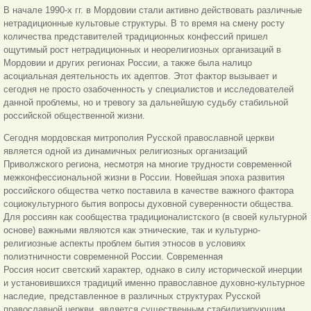
В начале 1990-х гг. в Мордовии стали активно действовать различные
нетрадиционные культовые структуры. В то время на смену росту
количества представителей традиционных конфессий пришел
ощутимый рост нетрадиционных и неорелигиозных организаций в
Мордовии и других регионах России, а также была налицо
асоциальная деятельность их адептов. Этот фактор вызывает и
сегодня не просто озабоченность у специалистов и исследователей
данной проблемы, но и тревогу за дальнейшую судьбу стабильной
российской общественной жизни.
Сегодня мордовская митрополия Русской православной церкви
является одной из динамичных религиозных организаций
Приволжского региона, несмотря на многие трудности современной
межконфессиональной жизни в России. Новейшая эпоха развития
российского общества четко поставила в качестве важного фактора
социокультурного бытия вопросы духовной суверенности общества.
Для россиян как сообщества традиционалистского (в своей культурной
основе) важными являются как этнические, так и культурно-
религиозные аспекты проблем бытия этносов в условиях
полиэтничности современной России. Современная
Россия носит светский характер, однако в силу исторической инерции
и установившихся традиций именно православное духовно-культурное
наследие, представленное в различных структурах Русской
православной церкви, является существенным стабилизирующим