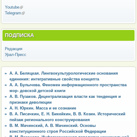
Youtube
(внешняя ссылка)
Telegram
(внешняя ссылка)
ПОДПИСКА
Редакция
Урал-Пресс
А. А. Беляцкая. Лингвокультурологические основания
единения: интегративные свойства концепта
А. А. Булычева. Феномен информационного пространства
мор- довской детской книги
А. В. Пузаков. Децентрализация власти как тенденция и
признаки деволюции
А. Н. Юркин. Масса и ее сознание
В. А. Писачкин, Е. Н. Бикейкин, В. В. Козин. Исторический
пейзаж регионального конструирования
В. М. Мачинский, А. В. Мачинский. Основы
конституционного строя Российской Федерации