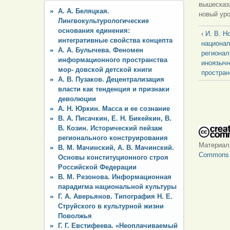
вышесказа
А. А. Беляцкая.
новый ур
Лингвокультурологические
основания единения:
‹ И. В. Н
интегративные свойства концепта
национал
А. А. Булычева. Феномен
регионал
информационного пространства
иноязыч
мор- довской детской книги
простран
А. В. Пузаков. Децентрализация
власти как тенденция и признаки
деволюции
А. Н. Юркин. Масса и ее сознание
В. А. Писачкин, Е. Н. Бикейкин, В.
В. Козин. Исторический пейзаж
регионального конструирования
Материа
В. М. Мачинский, А. В. Мачинский.
Commons «
Основы конституционного строя
Российской Федерации
В. М. Резонова. Информационная
парадигма национальной культуры
Г. А. Аверьянов. Типография Н. Е.
Струйского в культурной жизни
Поволжья
Г. Г. Евстифеева. «Неоплачиваемый