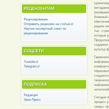
хранилище
метаданн
РЕЦЕНЗЕНТАМ
(изображ
Книжный с
Рецензирование
обеспечи
Отправить рецензию на статью
(внешняя
редких кн
Научно-экспертный совет по
ссылка)
тыс. стра
рецензированию
которые 
Продолже
содержит
культур ф
СОЦСЕТИ
Гармоничн
Youtube
(внешняя ссылка)
информац
Telegram
(внешняя ссылка)
комфортно
образова
создаются
творческо
ПОДПИСКА
информац
читателей
Редакция
Сегодня б
Урал-Пресс
процесс р
среды, п