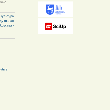
енно
 культура
 духовная
бщества ›
ative