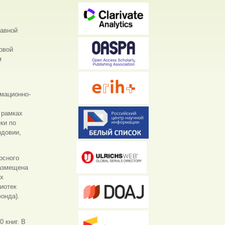
лавной
овой
м
мационно-
 рамках
ки по
рдовии,
рсного
а)
размещена
их
иотек
онда).
 книг. В