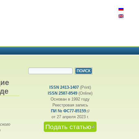
ФОРМА ПОИСКА
Поиск
дие
ISSN 2413-1407
(Print)
де
ISSN 2587-8549
(Online)
Основан в 1992 году
Реестровая запись
ПИ № ФС77-85159
(внешняя ссылка)
от 27 апреля 2023 г.
ского
Подать статью
(внешняя
т
ссылка)