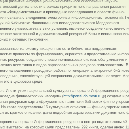
ация развития информационно-библиотечного обеспечения научно-
тельской деятельности в рамках приоритетного направления развития
тета «Фундаментальные и прикладные исследования в области финно-
ния» связана с внедрением электронных информационных технологий. Г
учной библиотеки Национального исследовательского Мордовского
венного университета в этих условиях является создание качественно н
основе электронной и документальной ресурсной базы с использование
ных и сетевых технологий.
ированные телекоммуникационные сети библиотеки поддерживают
ические процессы по формированию, обработке и предоставлению инфор
чных ресурсов, созданию справочно-поисковых систем, обслуживанию и
лению всех типов и видов образовательных ресурсов пользователям. В
ного направления проводится работа по генерации электронной библиоте
роведению, способствующей сохранению документального наследия Мо
и его в цифровой среде.
о с Институтом национальной культуры на портале Информационно-ресу
аследие финно-угорских народов» (
http://portal.do.mrsu.ru
(внешняя ссылк
) создана и 
вная ресурсная карта «Документные памятники библиотек финно-угорск
 На карте представлены 16 культурных объектов — финно-угорских библ
ся их краткое описание, даны подробные характеристики документного ф
ещения на портале Информационно-ресурсного центра подготовлены 50
ых выставок, на которых были представлены 292 книги, сделан анонс 110