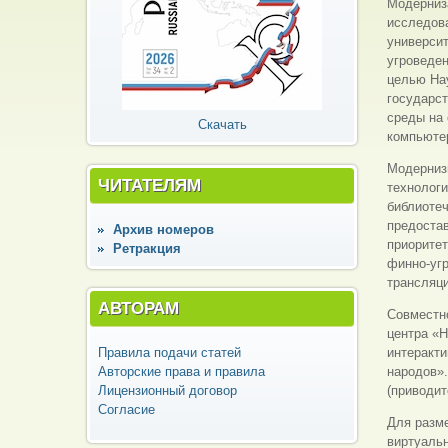
Модерниз
исследова
универси
угроведе
целью На
государст
среды на 
Скачать
компьютер
Модерниз
ЧИТАТЕЛЯМ
технолог
библиоте
предостав
Архив номеров
приоритет
Ретракция
финно-уг
трансляци
АВТОРАМ
Совместн
центра «Н
Правила подачи статей
интеракти
Авторские права и правила
народов».
Лицензионный договор
(приводит
Согласие
Для разм
виртуальн