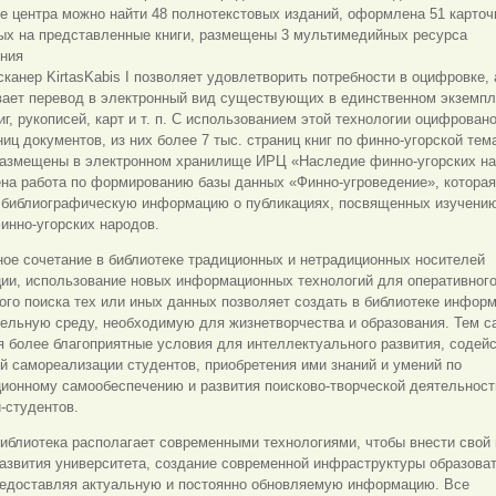
 центра можно найти 48 полнотекстовых изданий, оформлена 51 карточ
ых на представленные книги, размещены 3 мультимедийных ресурса
ения
канер KirtasKabis I позволяет удовлетворить потребности в оцифровке, 
вает перевод в электронный вид существующих в единственном экземп
иг, рукописей, карт и т. п. С использованием этой технологии оцифрован
ниц документов, из них более 7 тыс. страниц книг по финно-угорской тем
размещены в электронном хранилище ИРЦ «Наследие финно-угорских на
на работа по формированию базы данных «Финно-угроведение», которая
 библиографическую информацию о публикациях, посвященных изучению
инно-угорских народов.
ое сочетание в библиотеке традиционных и нетрадиционных носителей
ии, использование новых информационных технологий для оперативного
го поиска тех или иных данных позволяет создать в библиотеке инфор
тельную среду, необходимую для жизнетворчества и образования. Тем 
 более благоприятные условия для интеллектуального развития, содей
й самореализации студентов, приобретения ими знаний и умений по
ионному самообеспечению и развития поисково-творческой деятельност
-студентов.
иблиотека располагает современными технологиями, чтобы внести свой 
азвития университета, создание современной инфраструктуры образова
редоставляя актуальную и постоянно обновляемую информацию. Все