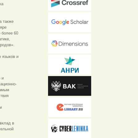
ка
а также
ляре
о более 60
атике,
родов».
 языков и
 и
мационно-
самым
ствия
и
вклад в
тельной