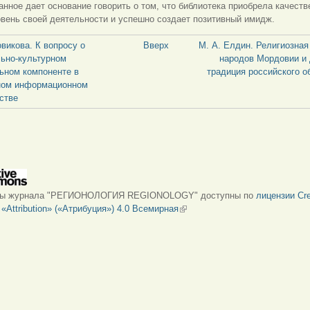
нное дает основание говорить о том, что библиотека приобрела качеств
овень своей деятельности и успешно создает позитивный имидж.
овикова. К вопросу о
Вверх
М. А. Елдин. Религиозная
ьно-культурном
народов Мордовии и
ьном компоненте в
традиция российского о
ном информационном
стве
лы журнала "РЕГИОНОЛОГИЯ REGIONOLOGY" доступны по
лицензии Cre
Attribution» («Атрибуция») 4.0 Всемирная
(внешняя ссылка)