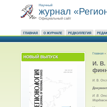
Научный
журнал «Регио
16+
Официальный сайт
ГЛАВНОЕ МЕНЮ
ГЛАВНАЯ
О ЖУРНАЛЕ
РЕДКОЛЛЕГИЯ
РЕДА
ВЫ ЗД
Главная
»
НОВЫЙ ВЫПУСК
И. В
финн
И. В. Отс
Документ
И. В. От
Мордовск