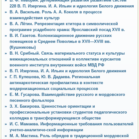
Б. Ф. Кевбрин. Детерминация развития развитием систем
228 В. П. Изергина. И. А. Ильин и идеология Белого движения
В. А. Васильев. Роль А. А. Кокеля в процессе
взаимодействия культур
В. А. Лётин. Репрезентация ктитора в символической
программе усадебного храма: Ярославский посад XVII в.
В. И. Газетов. Колонизационное движение русских
помещиков в Среднем Поволжье в XVII—XVIII вв.
(Кушниковы)
В. Н. Срибный. Связь материального статуса и культуры
межнациональных отношений в коллективе курсантов
военного института внутренних войск МВД РФ
В. П. Изергина. И. А. Ильин и идеология Белого движения
Г. П. Кулешова, Ю. В. Дадаева. Региональная
антинаркотическая профилактика в контексте
модернизационных социальных процессов
Е. М. Гусарова. Взаимодействие русского и мордовского
песенного фольклора
З. X. Бакирова. Ценностные ориентации и
профессиональные установки студентов педагогического
колледжа в трансформирующемся обществе
И. С. Мамаева. Информационные требования пользователей
учетно-аналитиче-ской информации
М. А. Мастина. Роль обрядов в традиционной мордовской