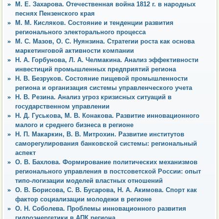
М. Е. Захарова. Отечественная война 1812 г. в народных
песнях Пензенского края
М. М. Кисляков. Состояние и тенденции развития
регионального электорального процесса
М. С. Мазов, О. С. Нуянзина. Стратегии роста как основа
маркетинговой активности компании
Н. А. Горбунова, Л. А. Челмакина. Анализ эффективности
инвестиций промышленных предприятий региона
Н. В. Безруков. Состояние пищевой промышленности
региона и организация системы управленческого учета
Н. В. Резина. Анализ угроз кризисных ситуаций в
государственном управлении
Н. Д. Гуськова, М. В. Конакова. Развитие инновационного
малого и среднего бизнеса в регионе
Н. П. Макаркин, В. В. Митрохин. Развитие институтов
саморегулирования банковской системы: региональный
аспект
О. В. Бахлова. Формирование политических механизмов
регионального управления в постсоветской России: опыт
типо-логизации моделей властных отношений
О. В. Борисова, С. В. Бусарова, Н. А. Акимова. Спорт как
фактор социализации молодежи в регионе
О. Н. Соболева. Проблемы инновационного развития
гидроэнергетики в АПК региона