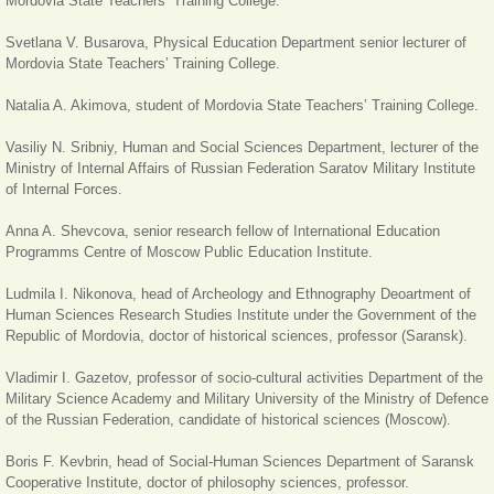
Mordovia State Teachers’ Training College.
Svetlana V. Busarova, Physical Education Department senior lecturer of
Mordovia State Teachers’ Training College.
Natalia A. Akimova, student of Mordovia State Teachers’ Training College.
Vasiliy N. Sribniy, Human and Social Sciences Department, lecturer of the
Ministry of Internal Affairs of Russian Federation Saratov Military Institute
of Internal Forces.
Anna A. Shevcova, senior research fellow of International Education
Programms Centre of Moscow Public Education Institute.
Ludmila I. Nikonova, head of Archeology and Ethnography Deoartment of
Human Sciences Research Studies Institute under the Government of the
Republic of Mordovia, doctor of historical sciences, professor (Saransk).
Vladimir I. Gazetov, professor of
socio-
cultural activities
Department of the
Military Science Academy and Military University of the Ministry of Defence
of the Russian Federation, candidate of historical sciences
(
Moscow).
Boris F. Kevbrin, head of Social-Human Sciences Department of Saransk
Cooperative Institute, doctor of philosophy sciences, professor.