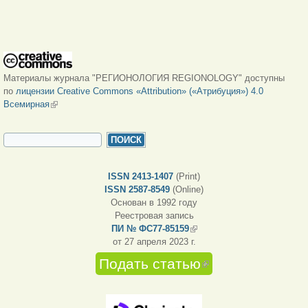
Материалы журнала "РЕГИОНОЛОГИЯ REGIONOLOGY" доступны
по
лицензии Creative Commons «Attribution» («Атрибуция») 4.0
Всемирная
(внешняя ссылка)
ФОРМА ПОИСКА
Поиск
ISSN 2413-1407
(Print)
ISSN 2587-8549
(Online)
Основан в 1992 году
Реестровая запись
ПИ № ФС77-85159
(внешняя ссылка)
от 27 апреля 2023 г.
Подать статью
(внешняя
ссылка)