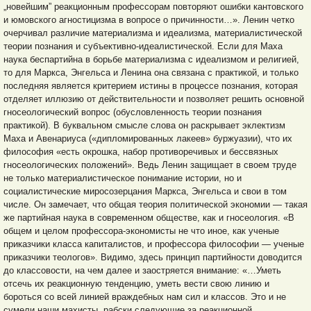
„новейшим” реакционным профессорам повторяют ошибки кантовского
и юмовского агностицизма в вопросе о причинности…». Ленин четко
очерчивал различие
материализма и идеализма, материалистической
теории познания и субъективно-идеалистической. Если для Маха
наука беспартийна в борьбе материализма с идеализмом и религией,
то для Маркса, Энгельса и Ленина она связана с практикой, и только
последняя является критерием истины в процессе познания, которая
отделяет иллюзию от действительности и позволяет решить основной
гносеологический вопрос (обусловленность теории познания
практикой). В буквальном смысле слова он раскрывает эклектизм
Маха и Авенариуса («дипломированных лакеев» буржуазии), что их
философия «есть окрошка, набор противоречивых и бессвязных
гносеологических положений». Ведь Ленин защищает в своем труде
не только материалистическое понимание истории, но и
социалистические миросозерцания Маркса, Энгельса и свои в том
числе. Он замечает, что общая теория политической экономии — такая
же партийная наука в современном обществе, как и гносеология. «В
общем и целом профессора-экономисты не что иное, как ученые
приказчики класса капиталистов, и профессора философии — ученые
приказчики теологов». Видимо, здесь принцип партийности доводится
до классовости, на чем далее и заостряется внимание: «…Уметь
отсечь их реакционную тенденцию, уметь вести свою линию и
бороться со всей линией враждебных нам сил и классов. Это и не
сумели наши махисты, рабски следующие за реакционной