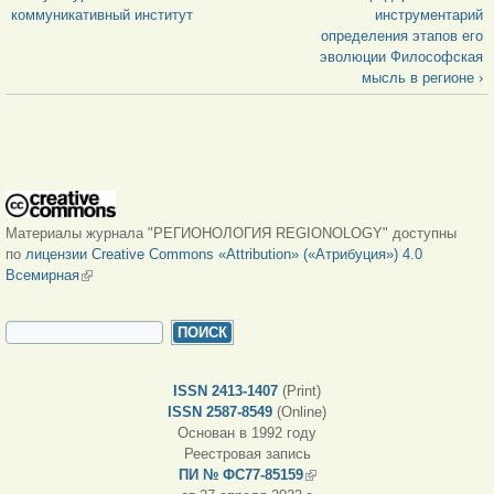
коммуникативный институт
инструментарий
определения этапов его
эволюции Философская
мысль в регионе ›
Материалы журнала "РЕГИОНОЛОГИЯ REGIONOLOGY" доступны
по
лицензии Creative Commons «Attribution» («Атрибуция») 4.0
Всемирная
(внешняя ссылка)
ФОРМА ПОИСКА
Поиск
ISSN 2413-1407
(Print)
ISSN 2587-8549
(Online)
Основан в 1992 году
Реестровая запись
ПИ № ФС77-85159
(внешняя ссылка)