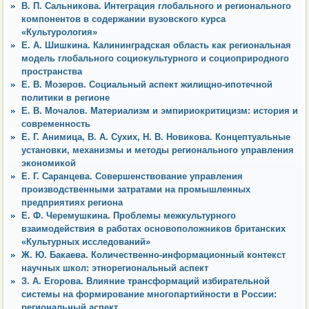
В. П. Сальникова. Интеграция глобального и регионального
компонентов в содержании вузовского курса
«Культурология»
Е. А. Шишкина. Калининградская область как региональная
модель глобального социокультурного и социоприродного
пространства
Е. В. Мозеров. Социальный аспект жилищно-ипотечной
политики в регионе
Е. В. Мочалов. Материализм и эмпириокритицизм: история и
современность
Е. Г. Анимица, В. А. Сухих, Н. В. Новикова. Концептуальные
установки, механизмы и методы регионального управления
экономикой
Е. Г. Саранцева. Совершенствование управления
производственными затратами на промышленных
предприятиях региона
Е. Ф. Черемушкина. Проблемы межкультурного
взаимодействия в работах основоположников британских
«Культурных исследований»
Ж. Ю. Бакаева. Количественно-информационный контекст
научных школ: этнорегиональный аспект
З. А. Егорова. Влияние трансформаций избирательной
системы на формирование многопартийности в России:
региональный аспект