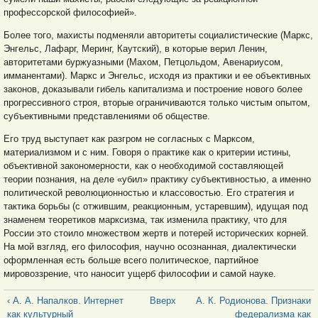
профессорской философией».
Более того, махисты подменяли авторитеты социалистические (Маркс,
Энгельс, Лафарг, Меринг, Каутский), в которые верил Ленин,
авторитетами буржуазными (Махом, Петцольдом, Авенариусом,
имманентами). Маркс и Энгельс, исходя из практики и ее объективных
законов, доказывали гибель капитализма и построение нового более
прогрессивного строя, вторые ограничиваются только чистым опытом,
субъективными представлениями об обществе.
Его труд выступает как разгром не согласных с Марксом,
материализмом и с ним. Говоря о практике как о критерии истины,
объективной закономерности, как о необходимой составляющей
теории познания, на деле «убил» практику субъективностью, а именно
политической революционностью и классовостью. Его стратегия и
тактика борьбы (с отжившим, реакционным, устаревшим), идущая под
знаменем теоретиков марксизма, так изменила практику, что для
России это стоило множеством жертв и потерей исторических корней.
На мой взгляд, его философия, научно осознанная, диалектически
оформленная есть больше всего политическое, партийное
мировоззрение, что наносит ущерб философии и самой науке.
‹ А. А. Напалков. Интернет
Вверх
А. К. Родионова. Признаки
как культурный
федерализма как