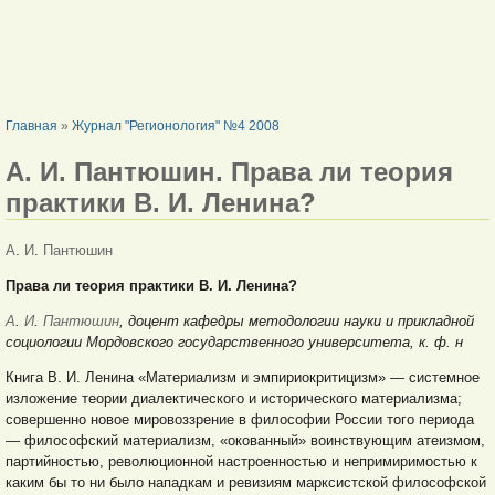
ВЫ ЗДЕСЬ
Главная
»
Журнал "Регионология" №4 2008
А. И. Пантюшин. Права ли теория
практики В. И. Ленина?
А
.
И
.
Пантюшин
Права ли теория практики В. И. Ленина?
А
.
И
.
Пантюшин
,
доцент кафедры методологии науки и прикладной
социологии Мордовского государственного университета, к. ф. н
Книга В. И. Ленина «Материализм и эмпириокритицизм» — системное
изложение теории диалектического и исторического материализма;
совершенно новое мировоззрение в философии России того периода
— философский материализм, «окованный» воинствующим атеизмом,
партийностью, революционной настроенностью и непримиримостью к
каким бы то ни было нападкам и ревизиям марксистской философской