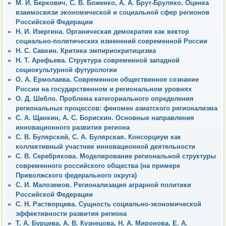
М. И. Беркович, С. В. Боженко, А. А. Брут-Бруляко. Оценка
взаимосвязи экономической и социальной сфер регионов
Российской Федерации
Н. И. Изергина. Органическая демократия как вектор
социально-политических изменений современной России
Н. С. Савкин. Критика эмпириокритицизма
Н. Т. Арефьева. Структура современной западной
социокультурной футурологии
О. А. Ермолаева. Современное общественное сознание
России на государственном и региональном уровнях
О. Д. Шебло. Проблема категориального определения
региональных процессов: феномен азиатского регионализма
С. А. Щанкин, А. С. Борискин. Основные направления
инновационного развития региона
С. В. Булярский, С. А. Булярская. Консорциум как
коллективный участник инновационной деятельности
С. В. Серебрякова. Моделирование региональной структуры
современного российского общества (на примере
Приволжского федерального округа)
С. И. Малоземов. Регионализация аграрной политики
Российской Федерации
С. Н. Растворцева. Сущность социально-экономической
эффективности развития региона
Т. А. Бурцева, А. В. Кузнецова, Н. А. Миронова, Е. А.