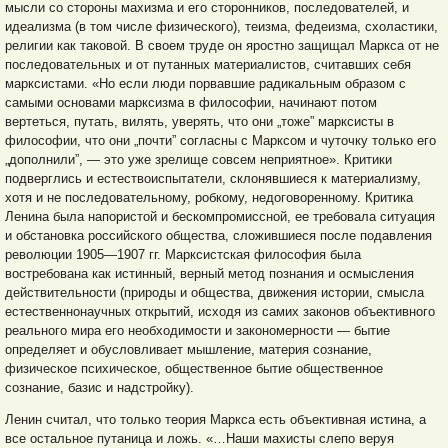
мысли со стороны махизма и его сторонников, последователей, и
идеализма (в том числе физического), теизма, федеизма, схоластики,
религии как таковой. В своем труде он яростно защищал Маркса от не
последовательных и от путанных материалистов, считавших себя
марксистами. «Но если люди порвавшие радикальным образом с
самыми основами марксизма в философии, начинают потом
вертеться, путать, вилять, уверять, что они „тоже” марксисты в
философии, что они „почти” согласны с Марксом и чуточку только его
„дополнили”, — это уже зрелище совсем неприятное». Критики
подверглись и естествоиспытатели, склонявшиеся к материализму,
хотя и не последовательному, робкому, недоговоренному. Критика
Ленина была напористой и бескомпромиссной, ее требовала ситуация
и обстановка российского общества, сложившиеся после подавления
революции 1905—1907 гг. Марксистская философия была
востребована как истинный, верный метод познания и осмысления
действительности (природы и общества, движения истории, смысла
естественнонаучных открытий, исходя из самих законов объективного
реального мира его необходимости и закономерности — бытие
определяет и обусловливает мышление, материя сознание,
физическое психическое, общественное бытие общественное
сознание, базис и надстройку).
Ленин считал, что только теория Маркса есть объективная истина, а
все остальное путаница и ложь. «…Наши махисты слепо веруя