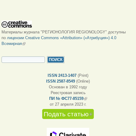
Материалы журнала "РЕГИОНОЛОГИЯ REGIONOLOGY" доступны
по
лицензии Creative Commons «Attribution» («Атрибуция») 4.0
Всемирная
(внешняя ссылка)
ФОРМА ПОИСКА
Поиск
ISSN 2413-1407
(Print)
ISSN 2587-8549
(Online)
Основан в 1992 году
Реестровая запись
ПИ № ФС77-85159
(внешняя ссылка)
от 27 апреля 2023 г.
Подать статью
(внешняя
ссылка)