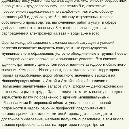
удельному весу убыточных организаций 3-е, численности безработных
в процентах к трудоспособному населению 9-е, отсутствие
просроченной задолженности по заработной плате 1-е, обороту
организаций 9-е, добыче угля 5-е, объему отгруженных товаров
собственного производства, выполненных работ и услуг в сфере
добычи полезных ископаемых 8-е, в сфере производства и
распределения электроэнергии, газа и воды 16-е место.
Оценка исходной социально-экономической ситуации и условий
развития позволяют выделить конкурентные преимущества
муниципального образования, условно объединенные в группы. Первая
— географическое положение
и природные условия. Это близость к
административному центру Кемерово, наличие автодороги областного
значения Кемерово—Новокузнецк, прохождение через территорию
города автомобильных дорог областного значения с выходом на
Новосибирскую область, Алтай и Алтайский край, наличие в г.
Полысаево значительных запасов угля. Вторая — демографический
потенциал и рынок труда. Здесь следует отметить высокую среднюю
заработную плату по сравнению с другими муниципальными
образованиями Кемеровской области, увеличение заявленной
потребности в кадрах рабочих профессий предприятиями и
организациями, стремление жителей города дать своим детям
достойное образование, желание получать образование, в том числе
высшее профессиональное, на территории города. Третья —