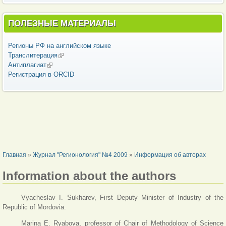
ПОЛЕЗНЫЕ МАТЕРИАЛЫ
Регионы РФ на английском языке
Транслитерация
(внешняя ссылка)
Антиплагиат
(внешняя ссылка)
Регистрация в ORCID
ВЫ ЗДЕСЬ
Главная
»
Журнал "Регионология" №4 2009
»
Информация об авторах
Information about the authors
Vyacheslav I. Sukharev, First Deputy Minister of Industry of the
Republic of Mordovia.
Marina E. Ryabova, professor of Chair of Methodology of Science