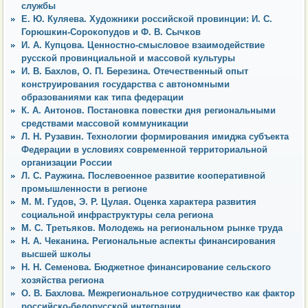
службы
Е. Ю. Куляева. Художники российской провинции: И. С.
Горюшкин-Сорокопудов и Ф. В. Сычков
И. А. Купцова. Ценностно-смысловое взаимодействие
русской провинциальной и массовой культуры
И. В. Бахлов, О. П. Березина. Отечественный опыт
конструирования государства с автономными
образованиями как типа федерации
К. А. Антонов. Постановка повестки дня региональными
средствами массовой коммуникации
Л. Н. Рузавин. Технологии формирования имиджа субъекта
Федерации в условиях современной территориальной
организации России
Л. С. Раужина. Послевоенное развитие кооперативной
промышленности в регионе
М. М. Гудов, Э. Р. Цулая. Оценка характера развития
социальной инфраструктуры села региона
М. С. Третьяков. Молодежь на региональном рынке труда
Н. А. Чеканина. Региональные аспекты финансирования
высшей школы
Н. Н. Семенова. Бюджетное финансирование сельского
хозяйства региона
О. В. Бахлова. Межрегиональное сотрудничество как фактор
российско-белорусской интеграции