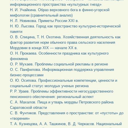
информационного пространства «культурных гнезд»
Н. И. Учайкина. Образ верховного бога в финно-угорской
мифологии (сравнительный анализ)
Н. Л. Новикова. Приметы России XXI в.
Н. Ю. Лысова. Город как пространство культурно-исторической
памяти
О. В. Спицина, Т. Н. Охотина. Хозяйственная деятельность как
фактор развития норм обычного права сельского населения
Мордовии в конце XIX — начале ХХ в.
О. Н. Прокаева. Особенности праздника как культурного
феномена
О. Р. Мухаев. Проблемы социальной рекламы в регионе
О. С. Панфилова. Информационная поддержка управления
бизнес-процессами
О. Ю. Осипова. Профессиональные компетенции, ценности и
социальный статус молодых ученых региона
Р. Р. Ураев. Проблемы эффективности негосударственного
пенсионного обеспечения: региональный аспект
С. А. Махалов. Пища и утварь мордвы Петровского района
Саратовской области
С. В. Фунтиков. Представления о пространстве: от «пустоты» до
«творения»
Т. А. Кузнецова, А. А. Ташкинов, В. Д. Черкасов. Национальный