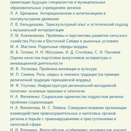
ориентации будущих специалистов в муниципальных
образовательных учреждениях региона
Л. А. Щипакина. Антирационализм и антитехницизм в
контркультурном движении
Л. В. Кильдюшова. Транскультурный опыт и эстетический подход
к музыкальной интерпретации
Л. М. Кожевникова. Проблемы и перспективы развития сельского
хозяйства России и Восточной Сибири в рыночных условиях
М. А. Мастина. Родильные обряды мордвы
М. Б. Гитман, Н. Н. Матушкин, И. Д. Столбова, С. И. Пахомов.
Оценка качества подготовки выпускников аспирантуры к
инновационной деятельности
М. В. Логинова. Проблема инновации в культуре
М. П. Семина. Роль «веры» в генезисе традиции (на примере
религиозной традиции терюшевской мордвы)
М. Ф. Глухова. Инфраструктура региональной молодежной
политики: основные признаки и типологии
Н. А. Филипенко. Социальное одиночество подростков региона:
проблема социализации
Н. А. Филиппова, М. С. Лебина. Совершенствование организации
взаимодействия правоохранительных и налоговых органов
региона в борьбе с правонарушениями и преступлениями в
налоговой сфере
Н. И. Воронина. Философское «собирание» человека как концепт