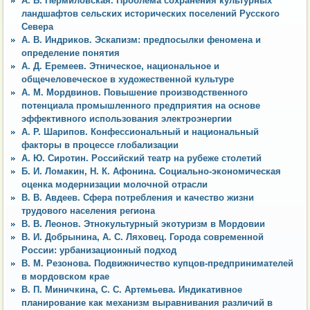
А. Б. Пермиловская. Проблема сохранения культурных
ландшафтов сельских исторических поселений Русского
Севера
А. В. Индриков. Эскапизм: предпосылки феномена и
определение понятия
А. Д. Еремеев. Этническое, национальное и
общечеловеческое в художественной культуре
А. М. Мордвинов. Повышение производственного
потенциала промышленного предприятия на основе
эффективного использования электроэнергии
А. Р. Шарипов. Конфессиональный и национальный
факторы в процессе глобализации
А. Ю. Сиротин. Российский театр на рубеже столетий
Б. И. Ломакин, Н. К. Афонина. Социально-экономическая
оценка модернизации молочной отрасли
В. В. Авдеев. Сфера потребления и качество жизни
трудового населения региона
В. В. Леонов. Этнокультурный экотуризм в Мордовии
В. И. Добрынина, А. С. Ляховец. Города современной
России: урбанизационный подход
В. М. Резонова. Подвижничество купцов-предпринимателей
в мордовском крае
В. П. Миничкина, С. С. Артемьева. Индикативное
планирование как механизм выравнивания различий в