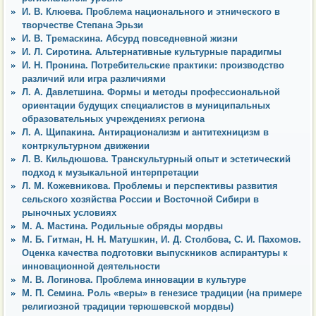
И. В. Клюева. Проблема национального и этнического в
творчестве Степана Эрьзи
И. В. Тремаскина. Абсурд повседневной жизни
И. Л. Сиротина. Альтернативные культурные парадигмы
И. Н. Пронина. Потребительские практики: производство
различий или игра различиями
Л. А. Давлетшина. Формы и методы профессиональной
ориентации будущих специалистов в муниципальных
образовательных учреждениях региона
Л. А. Щипакина. Антирационализм и антитехницизм в
контркультурном движении
Л. В. Кильдюшова. Транскультурный опыт и эстетический
подход к музыкальной интерпретации
Л. М. Кожевникова. Проблемы и перспективы развития
сельского хозяйства России и Восточной Сибири в
рыночных условиях
М. А. Мастина. Родильные обряды мордвы
М. Б. Гитман, Н. Н. Матушкин, И. Д. Столбова, С. И. Пахомов.
Оценка качества подготовки выпускников аспирантуры к
инновационной деятельности
М. В. Логинова. Проблема инновации в культуре
М. П. Семина. Роль «веры» в генезисе традиции (на примере
религиозной традиции терюшевской мордвы)