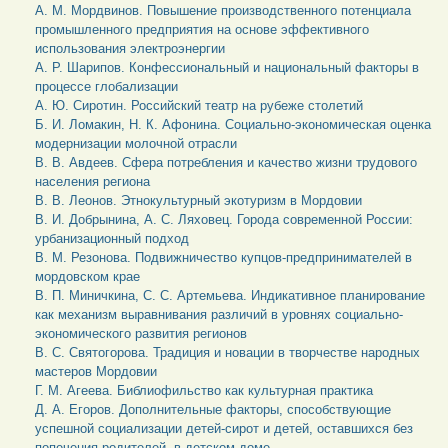
А. М. Мордвинов. Повышение производственного потенциала
промышленного предприятия на основе эффективного
использования электроэнергии
А. Р. Шарипов. Конфессиональный и национальный факторы в
процессе глобализации
А. Ю. Сиротин. Российский театр на рубеже столетий
Б. И. Ломакин, Н. К. Афонина. Социально-экономическая оценка
модернизации молочной отрасли
В. В. Авдеев. Сфера потребления и качество жизни трудового
населения региона
В. В. Леонов. Этнокультурный экотуризм в Мордовии
В. И. Добрынина, А. С. Ляховец. Города современной России:
урбанизационный подход
В. М. Резонова. Подвижничество купцов-предпринимателей в
мордовском крае
В. П. Миничкина, С. С. Артемьева. Индикативное планирование
как механизм выравнивания различий в уровнях социально-
экономического развития регионов
В. С. Святогорова. Традиция и новации в творчестве народных
мастеров Мордовии
Г. М. Агеева. Библиофильство как культурная практика
Д. А. Егоров. Дополнительные факторы, способствующие
успешной социализации детей-сирот и детей, оставшихся без
попечения родителей, в детском доме