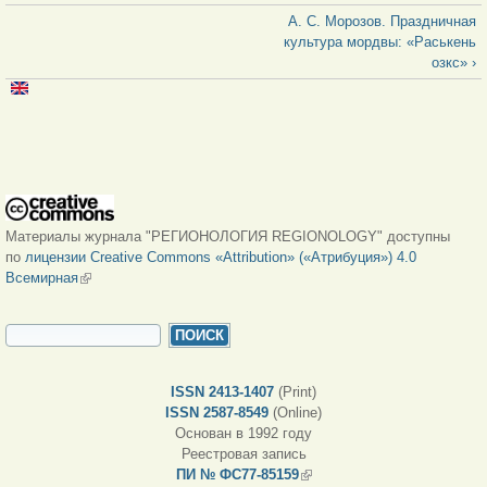
А. С. Морозов. Праздничная
культура мордвы: «Раськень
озкс» ›
Материалы журнала "РЕГИОНОЛОГИЯ REGIONOLOGY" доступны
по
лицензии Creative Commons «Attribution» («Атрибуция») 4.0
Всемирная
(внешняя ссылка)
ФОРМА ПОИСКА
Поиск
ISSN 2413-1407
(Print)
ISSN 2587-8549
(Online)
Основан в 1992 году
Реестровая запись
ПИ № ФС77-85159
(внешняя ссылка)