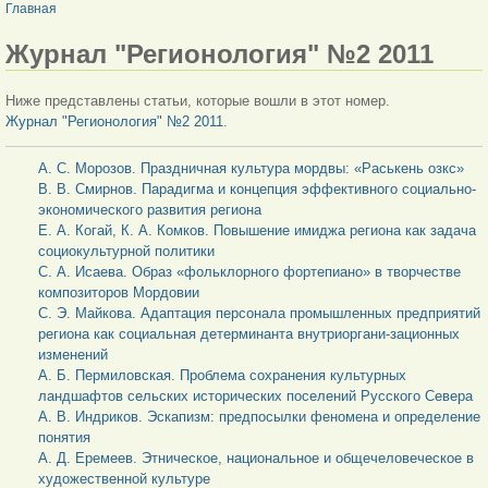
ВЫ ЗДЕСЬ
Главная
Журнал "Регионология" №2 2011
Ниже представлены статьи, которые вошли в этот номер.
Журнал "Регионология" №2 2011
.
А. С. Морозов. Праздничная культура мордвы: «Раськень озкс»
В. В. Смирнов. Парадигма и концепция эффективного социально-
экономического развития региона
Е. А. Когай, К. А. Комков. Повышение имиджа региона как задача
социокультурной политики
С. А. Исаева. Образ «фольклорного фортепиано» в творчестве
композиторов Мордовии
С. Э. Майкова. Адаптация персонала промышленных предприятий
региона как социальная детерминанта внутриоргани-зационных
изменений
А. Б. Пермиловская. Проблема сохранения культурных
ландшафтов сельских исторических поселений Русского Севера
А. В. Индриков. Эскапизм: предпосылки феномена и определение
понятия
А. Д. Еремеев. Этническое, национальное и общечеловеческое в
художественной культуре