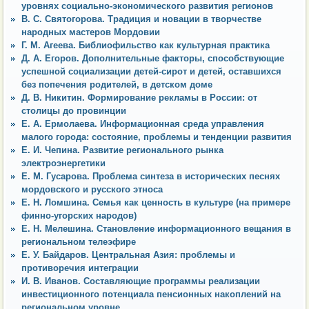
уровнях социально-экономического развития регионов
В. С. Святогорова. Традиция и новации в творчестве
народных мастеров Мордовии
Г. М. Агеева. Библиофильство как культурная практика
Д. А. Егоров. Дополнительные факторы, способствующие
успешной социализации детей-сирот и детей, оставшихся
без попечения родителей, в детском доме
Д. В. Никитин. Формирование рекламы в России: от
столицы до провинции
Е. А. Ермолаева. Информационная среда управления
малого города: состояние, проблемы и тенденции развития
Е. И. Чепина. Развитие регионального рынка
электроэнергетики
Е. М. Гусарова. Проблема синтеза в исторических песнях
мордовского и русского этноса
Е. Н. Ломшина. Семья как ценность в культуре (на примере
финно-угорских народов)
Е. Н. Мелешина. Становление информационного вещания в
региональном телеэфире
Е. У. Байдаров. Центральная Азия: проблемы и
противоречия интеграции
И. В. Иванов. Составляющие программы реализации
инвестиционного потенциала пенсионных накоплений на
региональном уровне