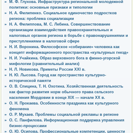
М. Ф. Глухова. Инфраструктура региональной молодежной
политики: основные признаки и типологии
Н. А. Филипенко. Социальное одиночество подростков
региона: проблема социализации
Н. А. Филиппова, М. С. Лебина. Совершенствование
организации взаимодействия правоохранительных и
налоговых органов региона в борьбе с правонарушениями и
преступлениями в налоговой сфере
Н. И. Воронина. Философское «собирание» человека как
концепт информационного пространства «культурных гнезд»
Н. И. Учайкина. Образ верховного бога в финно-угорской
мифологии (сравнительный анализ)
Н. Л. Новикова. Приметы России XXI в.
Н. Ю. Лысова. Город как пространство культурно-
исторической памяти
О. В. Спицина, Т. Н. Охотина. Хозяйственная деятельность
как фактор развития норм обычного права сельского
населения Мордовии в конце XIX — начале ХХ в.
О. Н. Прокаева. Особенности праздника как культурного
феномена
О. Р. Мухаев. Проблемы социальной рекламы в регионе
О. С. Панфилова. Информационная поддержка управления
бизнес-процессами
О. Ю. Осипова. Профессиональные компетенции, ценности