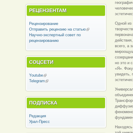
географич
человечес
РЕЦЕНЗЕНТАМ
эстетиче
Одной из
Рецензирование
творчеств
Отправить рецензию на статью
(внешняя
первонача
Научно-экспертный совет по
ссылка)
действия,
рецензированию
всего, а 
мироощуще
созерцани
СОЦСЕТИ
но это и 
«Я». Фоку
увидеть, 
Youtube
(внешняя ссылка)
эстетиче
Telegram
(внешняя ссылка)
Универсал
объедине
Трансформ
ПОДПИСКА
диффузио
феноменов
Редакция
фундамен
Урал-Пресс
Находясь 
той уника