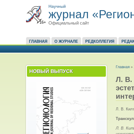
Научный
журнал «Регио
16+
Официальный сайт
ГЛАВНОЕ МЕНЮ
ГЛАВНАЯ
О ЖУРНАЛЕ
РЕДКОЛЛЕГИЯ
РЕДА
ВЫ ЗД
Главная
»
НОВЫЙ ВЫПУСК
Л. В
эсте
инте
Л. В. Ки
Транскул
Л. В. Ки
искусств