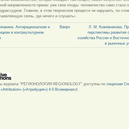
ной направленности принес уже свои плоды: человечество само стало о
едрассудков. Главное, в этом творческом процессе не нарушить, по слов
ушевляющую связь, где нечего и слушать».
Щипакина. Антирационализм и
Вверх
Л. М. Кожевникова. П
ицизм в контркультурном
перспективы развития 
и
хозяйства России и Восточн
в рыночных у
лы журнала "РЕГИОНОЛОГИЯ REGIONOLOGY" доступны по
лицензии Cre
Attribution» («Атрибуция») 4.0 Всемирная
(внешняя ссылка)