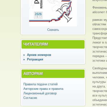
Феномены
абсолют 
рамках му
областям 
самосохра
Скачать
трансформ
Предстоит
лежат в п
ЧИТАТЕЛЯМ
творчеств
эстетичес
Архив номеров
порядка 
Ретракция
эстетики 
Свободный
выполнимы
АВТОРАМ
человек, 
культуры
Правила подачи статей
на друга,
Авторские права и правила
творчеств
Лицензионный договор
все куль
Согласие
объедине
эстетиче