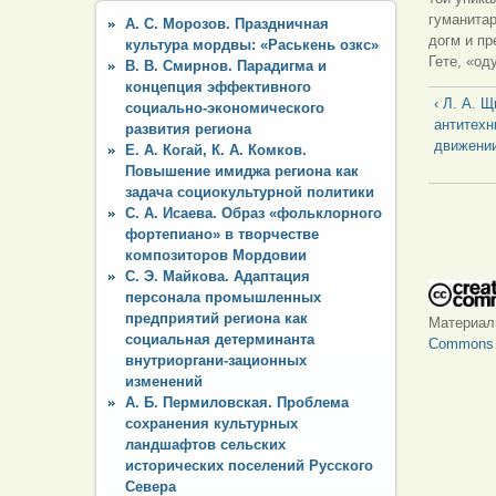
гуманитар
А. С. Морозов. Праздничная
догм и пр
культура мордвы: «Раськень озкс»
Гете, «од
В. В. Смирнов. Парадигма и
концепция эффективного
‹ Л. А. 
социально-экономического
антитехн
развития региона
движени
Е. А. Когай, К. А. Комков.
Повышение имиджа региона как
задача социокультурной политики
С. А. Исаева. Образ «фольклорного
фортепиано» в творчестве
композиторов Мордовии
С. Э. Майкова. Адаптация
персонала промышленных
предприятий региона как
Материа
социальная детерминанта
Commons «
внутриоргани-зационных
изменений
А. Б. Пермиловская. Проблема
сохранения культурных
ландшафтов сельских
исторических поселений Русского
Севера