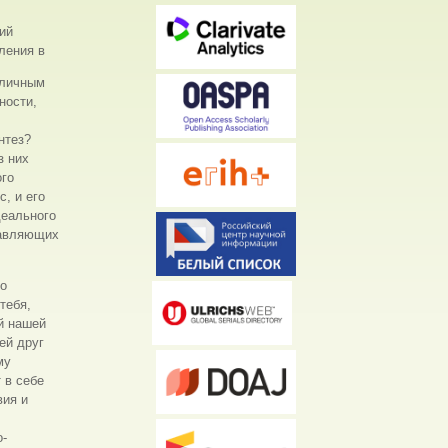
ий
ления в
зличным
ности,
нтез?
з них
ого
, и его
деального
тавляющих
ло
тебя,
й нашей
ей друг
му
 в себе
вия и
о-