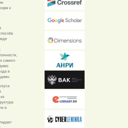
ие
форм к
в
способа
ежде
.
тичности,
но самого
одимо
хода в
одимо.
скуса
м.
 из
руктура
ле и
бладает
к