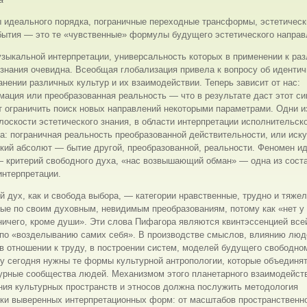
 идеального порядка, пограничные переходные трансформы, эстетическ
бытия — это те «чувственные» формулы будущего эстетического направ
зыкальной интерпретации, универсальность которых в применении к ра
знания очевидна. Всеобщая глобализация привела к вопросу об идентич
нении различных культур и их взаимодействии. Теперь зависит от нас:
ация или преобразованная реальность — что в результате даст этот си
 ограничить поиск новых направлений некоторыми параметрами. Одни и
лоскости эстетического знания, в области интерпретации исполнительск
а: пограничная реальность преобразованной действительности, или искус
кий абсолют — бытие другой, преобразованной, реальности. Феномен и
— критерий свободного духа, «нас возвышающий обман» — одна из сос
интерпретации.
 дух, как и свобода выбора, — категории нравственные, трудно и тяже
е по своим духовным, невидимым преобразованиям, потому как «нет у 
ничего, кроме души». Эти слова Пифагора являются квинтэссенцией все
 по «возделыванию самих себя». В производстве смыслов, влиянию люд
 в отношении к труду, в построении систем, моделей будущего свободно
у сегодня нужны те формы культурной антропологии, которые объединят
турные сообщества людей. Механизмом этого планетарного взаимодейст
ния культурных пространств и этносов должна послужить методология
ски выверенных интерпретационных форм: от масштабов пространственн