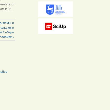
живать от
ам И. В.
роблемы и
сельского
ой Сибири
словиях ›
ative