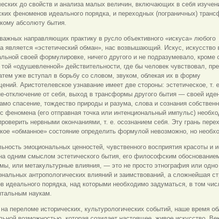
еских до свойств и анализа малых величин, включающих в себя изучен
ких феноменов идеального порядка, и переходных (пограничных) транс
скому абсолюту бытия.
 важных направляющих практику в русло объективного «искуса» любого
а является «эстетический обман», нас возвышающий. Искус, искусство 
льной своей формулировке, ничего другого и не подразумевало, кроме 
 той «одушевленной» действительности, где бы человек чувствовал, пр
затем уже вступал в борьбу со словом, звуком, облекая их в форму
ний. Аристотелевское узнавание имеет две стороны: эстетическое, т. е
е-отключение от себя, выход в трансформы другого бытия — своей иден
само спасение, тождество природы и разума, слова и сознания собствен
с феномена (его отправная точка или интенциональный импульс) необх
проверить нервными окончаниями, т. е. осознанием себя. Эту грань пере
ское «обманное» состояние определить формулой невозможно, но необх
ьность эмоциональных ценностей, чувственного восприятия красоты и и
на одним смыслом эстетического бытия, его философским обоснование
ы, или метакультурные влияния, — это не просто этнография или одно
нальных антропологических влияний и заимствований, а сложнейшая ст
 идеального порядка, над которыми необходимо задуматься, в том чис
тальным наукам.
на переломе исторических, культурологических событий, наше время о
льной возможностью, которая созидает настоящее, живое искусство. Ве