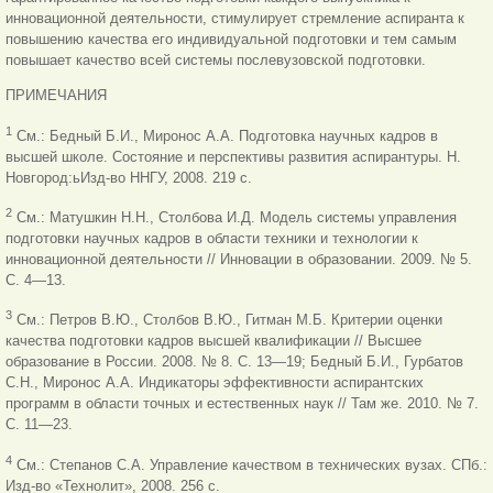
инновационной деятельности, стимулирует стремление аспиранта к
повышению качества его индивидуальной подготовки и тем самым
повышает качество всей системы послевузовской подготовки.
ПРИМЕЧАНИЯ
1
См.: Бедный Б.И., Миронос А.А. Подготовка научных кадров в
высшей школе. Состояние и перспективы развития аспирантуры. Н.
Новгород:
ь
Изд-во ННГУ, 2008. 219 с.
2
См.: Матушкин Н.Н., Столбова И.Д. Модель системы управления
подготовки научных кадров в области техники и технологии к
инновационной деятельности // Инновации в образовании. 2009. № 5.
С. 4—13.
3
См.: Петров В.Ю., Столбов В.Ю., Гитман М.Б. Критерии оценки
качества подготовки кадров высшей квалификации // Высшее
образование в
России. 2008. № 8. С. 13—19; Бедный Б.И., Гурбатов
С.Н., Миронос А.А.
Индикаторы эффективности аспирантских
программ в области точных и естественных наук // Там же. 2010. № 7.
С. 11—23.
4
См.: Степанов С.А. Управление качеством в технических вузах. СПб.:
Изд-во «Технолит», 2008. 256 с.