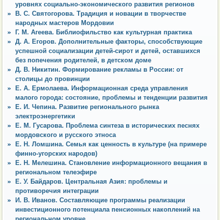
уровнях социально-экономического развития регионов
В. С. Святогорова. Традиция и новации в творчестве
народных мастеров Мордовии
Г. М. Агеева. Библиофильство как культурная практика
Д. А. Егоров. Дополнительные факторы, способствующие
успешной социализации детей-сирот и детей, оставшихся
без попечения родителей, в детском доме
Д. В. Никитин. Формирование рекламы в России: от
столицы до провинции
Е. А. Ермолаева. Информационная среда управления
малого города: состояние, проблемы и тенденции развития
Е. И. Чепина. Развитие регионального рынка
электроэнергетики
Е. М. Гусарова. Проблема синтеза в исторических песнях
мордовского и русского этноса
Е. Н. Ломшина. Семья как ценность в культуре (на примере
финно-угорских народов)
Е. Н. Мелешина. Становление информационного вещания в
региональном телеэфире
Е. У. Байдаров. Центральная Азия: проблемы и
противоречия интеграции
И. В. Иванов. Составляющие программы реализации
инвестиционного потенциала пенсионных накоплений на
региональном уровне