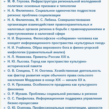
М. Ф. Глухова. Инфраструктура региональной молодежной
политики: основные признаки и типологии
Н. А. Филипенко. Социальное одиночество подростков
региона: проблема социализации
Н. А. Филиппова, М. С. Лебина. Совершенствование
организации взаимодействия правоохранительных и
налоговых органов региона в борьбе с правонарушениями и
преступлениями в налоговой сфере
Н. И. Воронина. Философское «собирание» человека как
концепт информационного пространства «культурных гнезд»
Н. И. Учайкина. Образ верховного бога в финно-угорской
мифологии (сравнительный анализ)
Н. Л. Новикова. Приметы России XXI в.
Н. Ю. Лысова. Город как пространство культурно-
исторической памяти
О. В. Спицина, Т. Н. Охотина. Хозяйственная деятельность
как фактор развития норм обычного права сельского
населения Мордовии в конце XIX — начале ХХ в.
О. Н. Прокаева. Особенности праздника как культурного
феномена
О. Р. Мухаев. Проблемы социальной рекламы в регионе
О. С. Панфилова. Информационная поддержка управления
бизнес-процессами
О. Ю. Осипова. Профессиональные компетенции, ценности