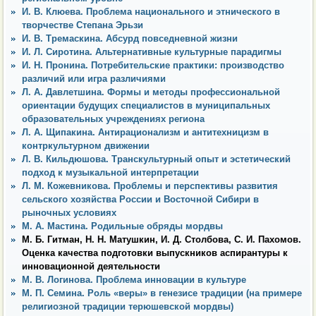
И. В. Клюева. Проблема национального и этнического в
творчестве Степана Эрьзи
И. В. Тремаскина. Абсурд повседневной жизни
И. Л. Сиротина. Альтернативные культурные парадигмы
И. Н. Пронина. Потребительские практики: производство
различий или игра различиями
Л. А. Давлетшина. Формы и методы профессиональной
ориентации будущих специалистов в муниципальных
образовательных учреждениях региона
Л. А. Щипакина. Антирационализм и антитехницизм в
контркультурном движении
Л. В. Кильдюшова. Транскультурный опыт и эстетический
подход к музыкальной интерпретации
Л. М. Кожевникова. Проблемы и перспективы развития
сельского хозяйства России и Восточной Сибири в
рыночных условиях
М. А. Мастина. Родильные обряды мордвы
М. Б. Гитман, Н. Н. Матушкин, И. Д. Столбова, С. И. Пахомов.
Оценка качества подготовки выпускников аспирантуры к
инновационной деятельности
М. В. Логинова. Проблема инновации в культуре
М. П. Семина. Роль «веры» в генезисе традиции (на примере
религиозной традиции терюшевской мордвы)