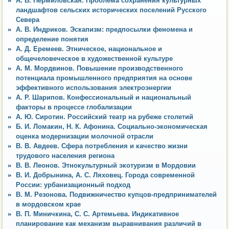
А. Б. Пермиловская. Проблема сохранения культурных
ландшафтов сельских исторических поселений Русского
Севера
А. В. Индриков. Эскапизм: предпосылки феномена и
определение понятия
А. Д. Еремеев. Этническое, национальное и
общечеловеческое в художественной культуре
А. М. Мордвинов. Повышение производственного
потенциала промышленного предприятия на основе
эффективного использования электроэнергии
А. Р. Шарипов. Конфессиональный и национальный
факторы в процессе глобализации
А. Ю. Сиротин. Российский театр на рубеже столетий
Б. И. Ломакин, Н. К. Афонина. Социально-экономическая
оценка модернизации молочной отрасли
В. В. Авдеев. Сфера потребления и качество жизни
трудового населения региона
В. В. Леонов. Этнокультурный экотуризм в Мордовии
В. И. Добрынина, А. С. Ляховец. Города современной
России: урбанизационный подход
В. М. Резонова. Подвижничество купцов-предпринимателей
в мордовском крае
В. П. Миничкина, С. С. Артемьева. Индикативное
планирование как механизм выравнивания различий в