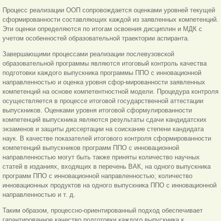
Процесс реализации ООП сопровождается оценками уровней текущей
сформированности составляющих каждой из заявленных компетенций.
Эти оценки определяются по итогам освоения дисциплин и МДК с
учетом особенностей образовательной траектории аспиранта.
Завершающими процессами реализации послевузовской
образовательной программы являются итоговый контроль качества
подготовки каждого выпускника программы ППО с инновационной
направленностью и оценка уровня сфор-мированности заявленных
компетенций на основе компе
тентностной модели. Процедура контроля
осуществляется в процессе итоговой государственной аттестации
выпускников. Оценками уровня итоговой сформулированности
компетенций выпускника являются результаты сдачи кандидатских
экзаменов и защиты диссертации на соискание степени кандидата
наук. В качестве показателей итогового контроля сформированности
компетенций выпускников программ ППО с инновационной
направленностью могут быть также приняты количество научных
статей в изданиях, входящих в перечень ВАК, на одного выпускника
программ ППО с инновационной направленностью; количество
инновационных продуктов на одного выпускника ППО с инновационной
направленностью и т. д.
Таким образом, процессно-ориентированный подход обеспечивает
гарантированное качество подготовки каждого выпускника к