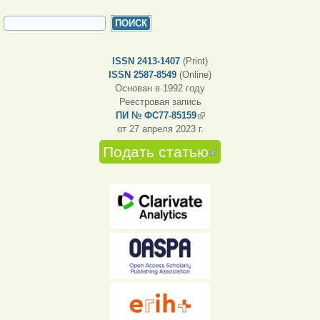
ФОРМА ПОИСКА
Поиск
ISSN 2413-1407
(Print)
ISSN 2587-8549
(Online)
Основан в 1992 году
Реестровая запись
ПИ № ФС77-85159
(внешняя ссылка)
от 27 апреля 2023 г.
Подать статью
(внешняя
ссылка)