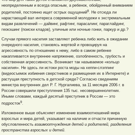
неопределенным и всегда опасным, а ребенок, обойденный вниманием
8
родителей, постоянно ищет острых ощущений
. Не отсюда ли
нарастающий вал интереса современной молодежи к экстремальным
видам развлечений — дайвинг, рафтинг, парасалинг, параглайдинг,
геокэшинг (поиски кладов), уличные или ночные гонки, паркур и др.?
Случаи прямого насилия заставляют ребенка либо жить в ожидании
очередного насилия, становясь жертвой и провоцируя на
агрессивность по отношению к нему, либо в самом ребенке
накапливается внутреннее напряжение, озлобленность, грубость и
собственная агрессивность. Возникает так называемое «кольцо
насилия». Не здесь ли истоки роста моды на хеппи-слэппинг
(видеосъемок избиения сверстников и размещения их в Интернете) и
растущая преступность в детской среде? Согласно сведениям
министра внутренних дел Р. Г. Нургалиева, за 11 месяцев 2006 г. в
России совершили преступления 135 тыс. несовершеннолетних.
Иными словами, каждый десятый преступник в России — это
9
подросток
.
Изложенное выше объясняет изменение взаимоотношений мира
взрослых и мира детей, указывает на наличие и отчасти причинную
обусловленность
взаимоотчуждения детей и родителей, разделения
пространства взрослых и детей
.