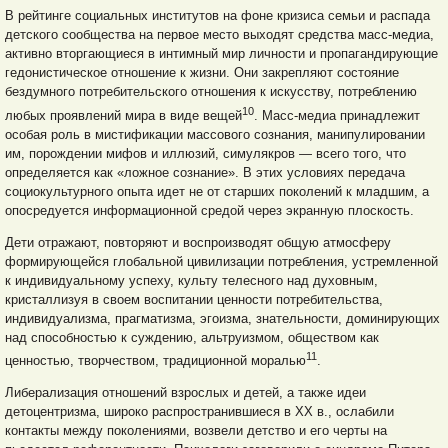
В рейтинге социальных институтов на фоне кризиса семьи и распада
детского сообщества на первое место выходят
средства масс-медиа,
активно вторгающиеся в интимный мир личности и пропагандирующие
гедонистическое отношение к жизни. Они закрепляют состояние
бездумного потребительского отношения к искусству, потреблению
10
любых проявлений мира в виде вещей
. Масс-медиа принадлежит
особая роль в мистификации массового сознания, манипулировании
им, порождении мифов и иллюзий, симулякров — всего того, что
определяется как «ложное сознание». В этих условиях передача
социокультурного опыта идет не от старших поколений к младшим, а
опосредуется информационной средой через экранную плоскость.
Дети отражают, повторяют и воспроизводят общую атмосферу
формирующейся глобальной цивилизации потребления, устремленной
к индивидуальному успеху, культу телесного над духовным,
кристаллизуя в своем воспитании ценности потребительства,
индивидуализма, прагматизма, эгоизма, знательности, доминирующих
над способностью к суждению, альтруизмом, обществом как
11
ценностью, творчеством, традиционной моралью
.
Либерализация отношений взрослых и детей, а также идеи
детоцентризма, широко распространившиеся в XX в., ослабили
контакты между поколениями, возвели детство и его черты на