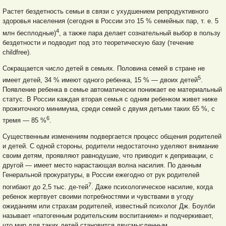
Растет бездетность семьи в связи с ухудшением репродуктивного
здоровья населения (сегодня в России это 15 % семейных пар, т. е. 5
4
млн бесплодные)
, а также пара делает сознательный выбор в пользу
бездетности и подводит под это теоретическую базу (течение
childfree).
Сокращается число детей в семьях. Половина семей в стране не
5
имеет детей, 34 % имеют одного ребенка, 15 % — двоих детей
.
Появление ребенка в семье автоматически понижает ее материальный
статус. В России каждая вторая семья с одним ребенком живет ниже
прожиточного минимума, среди семей с двумя детьми таких 65 %, с
6
тремя — 85 %
.
Существенным изменениям подвергается процесс общения родителей
и детей. С одной стороны, родители недостаточно уделяют внимание
своим детям, проявляют равнодушие, что приводит к депривации, с
другой — имеет место нарастающая волна насилия. По данным
Генеральной прокуратуры, в России ежегодно от рук родителей
7
погибают до 2,5 тыс. де-тей
. Даже психологическое насилие, когда
ребенок жертвует своими потребностями и чувствами в угоду
ожиданиям или страхам родителей, известный психолог Дж. Боулби
называет «патогенным родительским воспитанием» и подчеркивает,
что мир для таких детей становится двусмысленным,