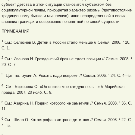
субъект детства в этой ситуации становится субъектом без
социокультурной почвы, приобретая характер ризомы (противостояние
традиционному бытию и мышлению), явно неопределенной в своих
внешних границах и совершенно непонятной по своей сущности.
ПРИМЕЧАНИЯ
1
См.: Селезнев В. Детей в России стало меньше // Семья. 2006. ¹ 10.
С. 1.
2
См.: Иванова Н. Гражданский брак не сдает позиции // Семья. 2008. ¹
20. С. 7.
3
Цит. по: Букин А. Рожать надо вовремя // Семья. 2006. ¹ 24. С. 4—5.
4
См.: Бирючева О. «Он снится мне каждую ночь…» // Марийская
правда. 2007. 20 нояб. С. 9.
5
См.: Азарина Н. Подвиг, которого не заметили // Семья. 2008. ¹ 36. С.
11.
6
См.: Шило О. Катастрофа в «стране детства» // Семья. 2006. ¹ 22. С.
4—5.