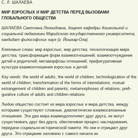
С. Л. ШАЛАЕВА
МИР ВЗРОСЛЫХ И МИР ДЕТСТВА ПЕРЕД ВЫЗОВАМИ
ГЛОБАЛЬНОГО ОБЩЕСТВА
ШАЛАЕВА Светлана Леонидовна, доцент кафедры дошкольной и
социальной педагогики Марийского государственного университета,
кандидат философских наук (г. Йошкар-Ола).
Ключевые слова:
мир взрослых; мир детства; технологизация мира
детства; трансформация форм взаимоотношений; взаимоотчуждение
детей и родителей; метаморфозы отношений; префигуративная
культура взаимоотношения взрослых и детей
Key words:
the world of adults; the world of children; technologization of the
world of children; transformation of the forms of interrelations; mutual
estrangement of children and parents; metamorphoses of relations; prefi-
gurative culture of adults and children relations
Любое общество состоит из мира взрослых и мира детства, между
которыми существуют сложные, диалектически взаимосвязанные
отношения. Эти два мира взаимодополняют друг друга, не могут
существовать друг без друга, обеспечивая процесс наследования,
передачи социально-исторической памяти. Но они и отрицают друг
друга. Это отрицание заложено с самого начала их