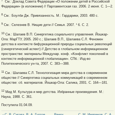
7
См.: Доклад Совета Федерации «О положении детей в Российской
Федерации» (в изложении) // Парламентская газ. 2006. 2 июня. С. 1—2.
8
См.: Боулби Дж. Привязанность. М.: Гардарики, 2003. 480 с.
9
См.: Селезнев В. Нищие дети // Семья. 2007. ¹ 6. С. 2.
10
См.: Шалаев В.П. Синергетика социального управления. Йошкар-
Ола: МарГТУ, 2005. 260 с.; Шалаев В.П., Шалаева С.Л. Феномен
детства в контексте бифуркационной природы социальных революций
(синергетический аспект) // Детство в глобальном информационном
пространстве: материалы Междунар. конф. «Конфликт поколений в
контексте информационной глобализации». СПб.: Изд-во
Политехнического ун-та, 2007. С. 383—388.
11
См.: Шалаева С.Л. Технологизация мира детства в современном
обществе // Синергетика социальных коммуникаций в современном
обществе: сб. материалов. Йошкар-Ола: Салика, 2001. С. 164—181.
12
Мид М. Культура и мир детства. Избранные произведения. М.:
Наука, 1988. С. 361.
Поступила 01.04.09.
‹ С. В. Сигова, В. А. Гуртов.
Вверх
С. М. Имяреков, С. А.