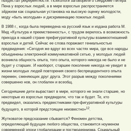
пьедестал референтности. Психологи заговорили о синдроме Питера
Пена у взрослых людей, а в мире взрослых распространяется
эйджизм как социальная установка на высокую оценку молодости,
моду «быть молодым» и дискриминацию пожилых людей.
В 1988 г., когда была переведена на русский язык и издана работа М.
Мид «Культура и преемственность», с трудом верилось в возможность
прихода в нашей стране префигуративной культуры взаимоотношений
взрослых и детей. Сейчас ее слова поражают гениальностью
предвидения: «Сегодня же вдруг во всех частях мира, где все народы
объединены электронной коммуникативной сетью, у молодых людей
возникла общность опыта, того опыта, которого никогда не было и не
будет у старших. И наоборот, старшее поколение никогда не увидит в
жизни молодых людей повторения своего беспрецедентного опыта
перемен, сменяющих друг друга. Этот разрыв между поколениями
совершенно нов, он глобален и всеобщ.
Сегодняшние дети вырастают в мире, которого не знали старшие, но
некоторые из взрослых предвидели, что так и будет. Те, кто
предвидел, оказались предвестниками пре-фигуративной культуры
12
будущего, в которой предстоящее неизвестно»
.
Жутковатое предсказание сбывается? Феномен детства,
определяющий будущее любого общества, становится ноуменом
современной эпохи глобализации и постмодернизма. Социальный