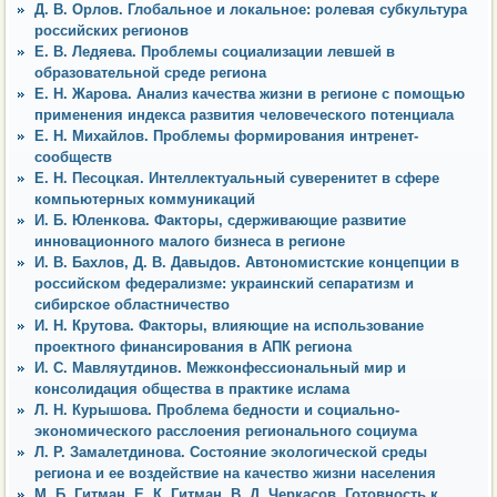
Д. В. Орлов. Глобальное и локальное: ролевая субкультура
российских регионов
Е. В. Ледяева. Проблемы социализации левшей в
образовательной среде региона
Е. Н. Жарова. Анализ качества жизни в регионе с помощью
применения индекса развития человеческого потенциала
Е. Н. Михайлов. Проблемы формирования интренет-
сообществ
Е. Н. Песоцкая. Интеллектуальный суверенитет в сфере
компьютерных коммуникаций
И. Б. Юленкова. Факторы, сдерживающие развитие
инновационного малого бизнеса в регионе
И. В. Бахлов, Д. В. Давыдов. Автономистские концепции в
российском федерализме: украинский сепаратизм и
сибирское областничество
И. Н. Крутова. Факторы, влияющие на использование
проектного финансирования в АПК региона
И. С. Мавляутдинов. Межконфессиональный мир и
консолидация общества в практике ислама
Л. Н. Курышова. Проблема бедности и социально-
экономического расслоения регионального социума
Л. Р. Замалетдинова. Состояние экологической среды
региона и ее воздействие на качество жизни населения
М. Б. Гитман, Е. К. Гитман, В. Д. Черкасов. Готовность к