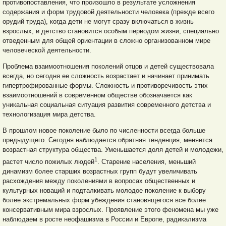
противопоставления, что произошло в результате усложнения
содержания и форм трудовой деятельности человека (прежде всего
орудий труда), когда дети не могут сразу включаться в жизнь
взрослых, и детство становится особым периодом жизни, специально
отведенным для общей ориентации в сложно организованном мире
человеческой деятельности.
Проблема взаимоотношения поколений отцов и детей существовала
всегда, но сегодня ее сложность возрастает и начинает принимать
гипертрофированные формы. Сложность и противоречивость этих
взаимоотношений в современном обществе обозначается как
уникальная социальная ситуация развития современного детства и
технологизация мира детства.
В прошлом новое поколение было по численности всегда больше
предыдущего. Сегодня наблюдается обратная тенденция, меняется
возрастная структура общества. Уменьшается доля детей и молодежи,
1
растет число пожилых людей
. Старение населения, меньший
динамизм более старших возрастных групп будут увеличивать
расхождения между поколениями в вопросах общественных и
культурных новаций и подталкивать молодое поколение к выбору
более экстремальных форм убеждения становящегося все более
консервативным мира взрослых. Проявление этого феномена мы уже
наблюдаем в росте неофашизма в России и Европе, радикализма