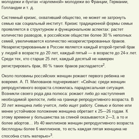
молодежи и бунтах «гарлемной» молодежи во Франции, Германии,
Голландии и т. д.
Системный кризис, охвативший общество, не может не затронуть
семью как социальный институт. Кризис традиционной формы семьи
проявляется в структурном и функциональном аспектах: растет
количество разводов, в российском обществе более 30 % неполных
семей, увеличивается количество незарегистрированных браков.
Незарегистрированным в России является каждый второй-третий брак
у людей в возрасте до 20 лет, каждый пятый — в возрасте до 24-х лет.
Среди тех, кто старше 25 лет, каждый десятый не намерен
2
регистрировать брак, 80 % таких браков распадается
.
Около половины российских женщин рожают первого ребенка не
вовремя. А. П. Милованов подчеркивает: «Сейчас среди женщин
репродуктивного возраста сложилась парадоксальная ситуация.
Возникли своего рода два полюса: рожают либо до наступления
необходимой зрелости, либо на границе репродуктивного возраста. В
20 лет женщина либо учится, либо ищет работу. Семью и более или
менее устойчивое положение женщина обретает к 25—26 годам. К
этому времени у большинства за спиной оказываются 2—3, а то и
более абортов… Из 40 миллионов женщин репродуктивного возраста
бесплодны более 6 миллионов, то есть каждая пятая женщина не
3
способна стать матерью»
.