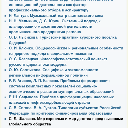
инновационной деятельности как фактор
профессионального отбора в аспирантуру
Н. Лантуат. Музыкальный театр вьетнамского села
Н. Н. Мелькина, Д. С. Юрин. Системный подход к
планированию маркетинговой деятельности
промышленного предприятия региона
О. В. Лысикова. Туристские практики курортного поселка
Дедеркой
О. И. Ключко. Общероссийские и региональные особенности
гендерного подхода в социальном познании
О. С. Клепацкая. Философско-эстетический контекст
русского цирка эпохи модерна
О. Ю. Салтыкова. Специфика и закономерности
региональной информационной политики
Р. Р. Агишев, Л. П. Капаева. Проблемы формирования
системы комплексных показателей социально-
экономического развития муниципальных образований
Р. Ш. Садыкова. Проблема дифференциации налоговых
платежей в нефтегазодобывающей отрасли
С. В. Сигова, В. А. Гуртов. Типология субъектов Российской
Федерации по критерию финансирования образования
С. Л. Шалаева. Мир взрослых и мир детства перед вызовами
глобального общества