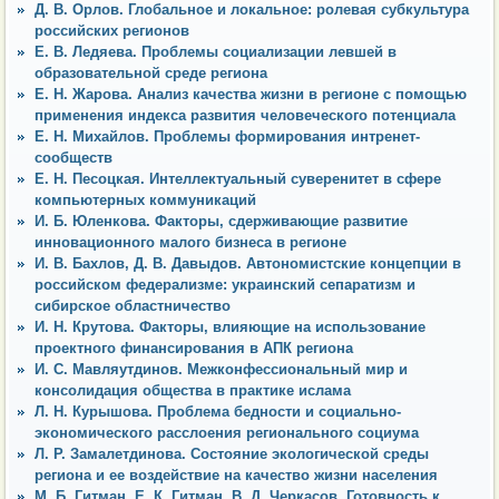
Д. В. Орлов. Глобальное и локальное: ролевая субкультура
российских регионов
Е. В. Ледяева. Проблемы социализации левшей в
образовательной среде региона
Е. Н. Жарова. Анализ качества жизни в регионе с помощью
применения индекса развития человеческого потенциала
Е. Н. Михайлов. Проблемы формирования интренет-
сообществ
Е. Н. Песоцкая. Интеллектуальный суверенитет в сфере
компьютерных коммуникаций
И. Б. Юленкова. Факторы, сдерживающие развитие
инновационного малого бизнеса в регионе
И. В. Бахлов, Д. В. Давыдов. Автономистские концепции в
российском федерализме: украинский сепаратизм и
сибирское областничество
И. Н. Крутова. Факторы, влияющие на использование
проектного финансирования в АПК региона
И. С. Мавляутдинов. Межконфессиональный мир и
консолидация общества в практике ислама
Л. Н. Курышова. Проблема бедности и социально-
экономического расслоения регионального социума
Л. Р. Замалетдинова. Состояние экологической среды
региона и ее воздействие на качество жизни населения
М. Б. Гитман, Е. К. Гитман, В. Д. Черкасов. Готовность к