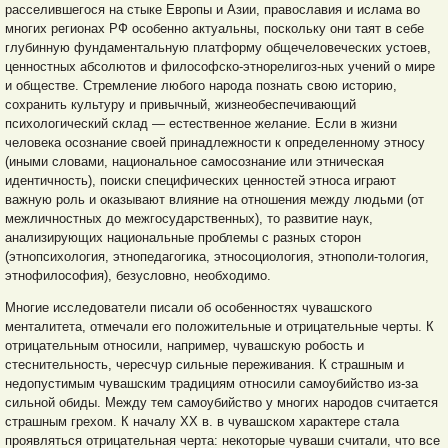
расселившегося на стыке Европы и Азии, православия и ислама во
многих регионах РФ особенно актуальны, поскольку они таят в себе
глубинную фундаментальную платформу общечеловеческих устоев,
ценностных абсолютов и философско-этнорелигоз-ных учений о мире
и обществе. Стремление любого народа познать свою историю,
сохранить культуру и привычный, жизнеобеспечивающий
психологический склад — естественное желание. Если в жизни
человека осознание своей принадлежности к определенному этносу
(иными словами, национальное самосознание или этническая
идентичность), поиски специфических ценностей этноса играют
важную роль и оказывают влияние на отношения между людьми (от
межличностных до межгосударственных), то развитие наук,
анализирующих национальные проблемы с разных сторон
(этнопсихология, этнопедагогика, этносоциология, этнополи-тология,
этнофилософия), безусловно, необходимо.
Многие исследователи писали об особенностях чувашского
менталитета, отмечали его положительные и отрицательные черты. К
отрицательным относили, например, чувашскую робость и
стеснительность, чересчур сильные переживания. К страшным и
недопустимым чувашским традициям относили самоубийство из-за
сильной обиды. Между тем самоубийство у многих народов считается
страшным грехом. К началу XX в. в чувашском характере стала
проявляться отрицательная черта: некоторые чуваши считали, что все