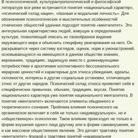
В психологической, культурантропологической и философской
литературе все реже встречаются понятия «национальный характер»,
«психический склад нации», «базовая и модальная личность». Для
обозначения психологических и мыслительных особенностей
этнических общностей удачнее подходит понятие «менталитет». Это
интегральная характеристика людей, живущих в определенной
культуре, позволяющей описать их своеобразное видение
окружающего мира и объяснить специфику реагирования на него. Он
раскрывается через систему взглядов, оценок, норм и умонастроений,
основывающуюся на имеющихся в данном обществе знаниях,
верованиях, традициях, задающую вместе с доминирующими
потребностями и архетипами коллективного бессознательного
иерархию ценностей и характерные для этноса убеждения, идеалы,
склонности, интересы и другие социальные установки, отличающие
этнос от других народов. Психический склад этноса проявляет себя в
специфических привычках, обычаях, традициях, вкусах. Понятие
национального характера уже понятия национального менталитета. В
понятие «менталитет» включаются элементы обыденного и
теоретического сознания. Проблема влияния психического на
органическое включает в себя не только «индивидуальную», но и
«общественную» психологию. Такое влияние происходит не только в
форме внушения одного лица другому или в форме самовнушения, но
и как массовое общественное явление. Это делает трактовку понятия
«менталитет» близкой к трактовке понятий «национальное