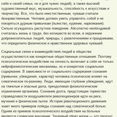
себя и своей семьи, но и для чужих людей), а также высокий
художественный вкус, музыкальность, способность к искусствам и
творчеству. Все, что было неестественным, чуваши считали
безнравственным. Человек должен уметь управлять собой и не
покоряться дурным привычкам (пьянство, курение, наркомания).
Сильно осуждалось распутное поведение. Абсолютно необходимой
считалась жизнь в труде, без излишеств
во всем, в окружении
доброжелательных людей, природы, с развлечениями и праздниками,
что определило физическое и нравственное здоровье чувашей.
Социальные связи и взаимодействия людей в обществе
осуществляются как конкретные общественные отношения. Поэтому
психологическое воздействие на личность включает в себя не только
нейрофизиологические механизмы, но и конкретное социальное
содержание. В зависимости от социального содержания сознания
(привычки, убеждения, характер) человека психическое влияет на
соматическое по-разному. Люди, имеющие глубокие убеждения, идут
на тяжелые и опасные дела, преодолевая физиологические
ограничения организма. Сознание долга, предстоящее торжество
справедливости воодушевляли революционеров идти на риск,
мучения и физические пытки. История революционного движения
знает много примеров победы сознания над соматической болью.
Одним из приемов психологического воздействия на больных
является словесное внушение. Здоровый образ жизни — это продукт