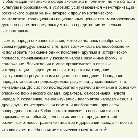
глобализации не только в сфере экономики и политики, но и в области
культуры и образования, в условиях усиливающейся «ве-стернизации»
российского образа жизни интерес к проблеме этнического
менталитета, традиционным национальным ценностям, многовековому
духовно-нравственному опыту этносов представляется весьма
закономерным.
Память народа сохраняет знания, которые человек приобретает в
своем индивидуальном опыте, дает возможность целесообразно их
использовать при смене одних поколений другими в историческом
процессе, принимающем у каждого народа различные формы и
содержание. Впечатления о мире организуются в связные
интерпретации — идеи, установки, стереотипы, ожидания,
выступающие регуляторами социального поведения. Поведение
народа становится предсказуемым, разумным, управляемым, т. е.
ментальным. До сих пор исследователи уделяли внимание в основном
описанию психического склада, характера, самосознания, чувств
народа. К сожалению, менее изучались восприятие народами себя и
друг друга, их историческая память и воображение, процессы
опосредованного и обобщенного отражения в сознании этноса
переживаемых событий, волевая активность представителей
различных этносов, развитие талантов и дарований народа — все то,
1
что включает в себя понятие этнического менталитета
.