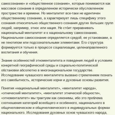
самосознание» и «общественное сознание», которые понимаются как
массовое сознание в определенном исторически
обусловленном
пространстве и времени. Но менталитет все-таки не идентичен
общественному сознанию, а характеризует лишь специфику этого
сознания относительно общественного сознания других больших групп
людей, например, этнос или нация. Не ст
ó
ит приравнивать
национальный менталитет и к национальному самосознанию.
Национальное самосознание определяется средой, ее установками, а
не генотипом или подсознательными элементами. Его структура
формируется только в процессе социализации, целенаправленного
воспитания и обучения.
Знание особенностей этноменталитета и поведения людей в условиях
конкретной географической среды и социально-политической
обстановки абсолютно в многонациональном государстве.
Исследование чувашского менталитета вызвано стремлением познать
его самобытность, исторические корни и духовные основы развития.
Понятия «национальный менталитет», «менталитет народа»,
«этнический менталитет», «менталитет этнической общности»,
«этноменталитет» мы трактуем как синонимы, ибо это проблема
соотношения категорий всеобщего и особенного, национального в
общечеловеческом и общечеловеческого в индивидуальных формах
национального. Исследования духовных основ чувашского народа,