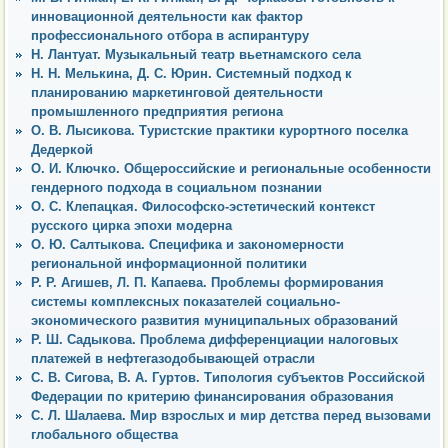
инновационной деятельности как фактор
профессионального отбора в аспирантуру
Н. Лантуат. Музыкальный театр вьетнамского села
Н. Н. Мелькина, Д. С. Юрин. Системный подход к
планированию маркетинговой деятельности
промышленного предприятия региона
О. В. Лысикова. Туристские практики курортного поселка
Дедеркой
О. И. Ключко. Общероссийские и региональные особенности
гендерного подхода в социальном познании
О. С. Клепацкая. Философско-эстетический контекст
русского цирка эпохи модерна
О. Ю. Салтыкова. Специфика и закономерности
региональной информационной политики
Р. Р. Агишев, Л. П. Капаева. Проблемы формирования
системы комплексных показателей социально-
экономического развития муниципальных образований
Р. Ш. Садыкова. Проблема дифференциации налоговых
платежей в нефтегазодобывающей отрасли
С. В. Сигова, В. А. Гуртов. Типология субъектов Российской
Федерации по критерию финансирования образования
С. Л. Шалаева. Мир взрослых и мир детства перед вызовами
глобального общества