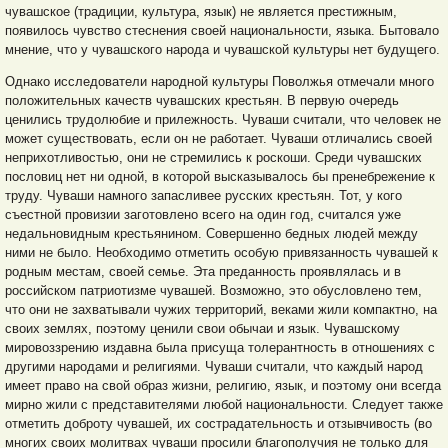
чувашское (традиции, культура, язык) не является престижным,
появилось чувство стеснения своей национальности, языка. Бытовало
мнение, что у чувашского народа и чувашской культуры нет будущего.
Однако исследователи народной культуры Поволжья отмечали много
положительных качеств чувашских крестьян. В первую очередь
ценились трудолюбие и прилежность. Чуваши считали, что человек не
может существовать, если он не работает. Чуваши отличались своей
неприхотливостью, они не стремились к роскоши. Среди чувашских
пословиц нет ни одной, в которой высказывалось бы пренебрежение к
труду. Чуваши намного запасливее русских крестьян. Тот, у кого
съестной провизии заготовлено всего на один год, считался уже
недальновидным крестьянином. Совершенно бедных людей между
ними не было. Необходимо отметить особую привязанность чувашей к
родным местам, своей семье. Эта преданность проявлялась и в
российском патриотизме чувашей. Возможно, это обусловлено тем,
что они не захватывали чужих территорий, веками жили компактно, на
своих землях, поэтому ценили свои обычаи и язык. Чувашскому
мировоззрению издавна была присуща толерантность в отношениях с
другими народами и религиями. Чуваши считали, что каждый народ
имеет право на свой образ жизни, религию, язык, и поэтому они всегда
мирно жили с представителями любой национальности. Следует также
отметить доброту чувашей, их сострадательность и отзывчивость (во
многих своих молитвах чуваши просили благополучия не только для