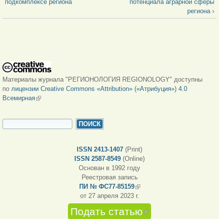
подкомплексе региона
потенциала аграрной сферы
региона ›
Материалы журнала "РЕГИОНОЛОГИЯ REGIONOLOGY" доступны
по
лицензии Creative Commons «Attribution» («Атрибуция») 4.0
Всемирная
(внешняя ссылка)
ФОРМА ПОИСКА
Поиск
ISSN 2413-1407
(Print)
ISSN 2587-8549
(Online)
Основан в 1992 году
Реестровая запись
ПИ № ФС77-85159
(внешняя ссылка)
от 27 апреля 2023 г.
Подать статью
(внешняя