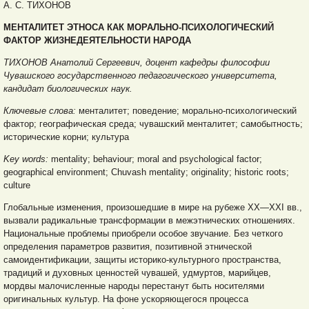
А. С. ТИХОНОВ
МЕНТАЛИТЕТ ЭТНОСА КАК МОРАЛЬНО-ПСИХОЛОГИЧЕСКИЙ
ФАКТОР ЖИЗНЕДЕЯТЕЛЬНОСТИ НАРОДА
ТИХОНОВ Анатолий Сергеевич, доцент кафедры философии
Чувашского государственного педагогического университета,
кандидат биологических наук.
Ключевые слова:
менталитет; поведение; морально-психологический
фактор; географическая среда; чувашский менталитет; самобытность;
исторические корни; культура
Key words:
mentality; behaviour; moral and psychological factor;
geographical environment; Chuvash mentality; originality; historic roots;
culture
Глобальные изменения, произошедшие в мире на рубеже XX—XXI вв.,
вызвали радикальные трансформации в межэтнических отношениях.
Национальные проблемы приобрели особое звучание. Без четкого
определения параметров развития, позитивной этнической
самоидентификации, защиты историко-культурного пространства,
традиций и духовных ценностей чувашей, удмуртов, марийцев,
мордвы малочисленные народы перестанут быть носителями
оригинальных культур. На фоне ускоряющегося процесса