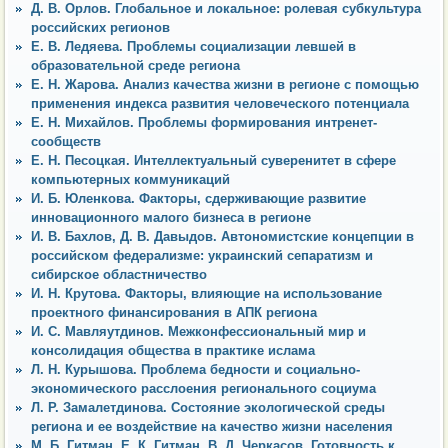
Д. В. Орлов. Глобальное и локальное: ролевая субкультура
российских регионов
Е. В. Ледяева. Проблемы социализации левшей в
образовательной среде региона
Е. Н. Жарова. Анализ качества жизни в регионе с помощью
применения индекса развития человеческого потенциала
Е. Н. Михайлов. Проблемы формирования интренет-
сообществ
Е. Н. Песоцкая. Интеллектуальный суверенитет в сфере
компьютерных коммуникаций
И. Б. Юленкова. Факторы, сдерживающие развитие
инновационного малого бизнеса в регионе
И. В. Бахлов, Д. В. Давыдов. Автономистские концепции в
российском федерализме: украинский сепаратизм и
сибирское областничество
И. Н. Крутова. Факторы, влияющие на использование
проектного финансирования в АПК региона
И. С. Мавляутдинов. Межконфессиональный мир и
консолидация общества в практике ислама
Л. Н. Курышова. Проблема бедности и социально-
экономического расслоения регионального социума
Л. Р. Замалетдинова. Состояние экологической среды
региона и ее воздействие на качество жизни населения
М. Б. Гитман, Е. К. Гитман, В. Д. Черкасов. Готовность к