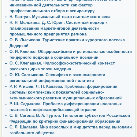
инновационной деятельности как фактор
профессионального отбора в аспирантуру
Н. Лантуат. Музыкальный театр вьетнамского села
Н. Н. Мелькина, Д. С. Юрин. Системный подход к
планированию маркетинговой деятельности
промышленного предприятия региона
О. В. Лысикова. Туристские практики курортного поселка
Дедеркой
О. И. Ключко. Общероссийские и региональные особенности
гендерного подхода в социальном познании
О. С. Клепацкая. Философско-эстетический контекст
русского цирка эпохи модерна
О. Ю. Салтыкова. Специфика и закономерности
региональной информационной политики
Р. Р. Агишев, Л. П. Капаева. Проблемы формирования
системы комплексных показателей социально-
экономического развития муниципальных образований
Р. Ш. Садыкова. Проблема дифференциации налоговых
платежей в нефтегазодобывающей отрасли
С. В. Сигова, В. А. Гуртов. Типология субъектов Российской
Федерации по критерию финансирования образования
С. Л. Шалаева. Мир взрослых и мир детства перед вызовами
глобального общества