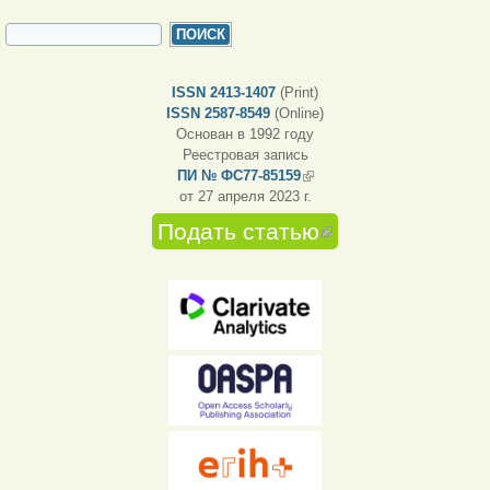
ФОРМА ПОИСКА
Поиск
ISSN 2413-1407
(Print)
ISSN 2587-8549
(Online)
Основан в 1992 году
Реестровая запись
ПИ № ФС77-85159
(внешняя ссылка)
от 27 апреля 2023 г.
Подать статью
(внешняя
ссылка)