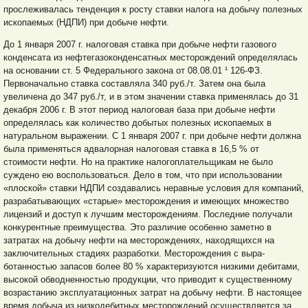
прослеживалась тенденция к росту ставки налога на добычу полезных
ископаемых (НДПИ) при добыче нефти.
До 1 января 2007 г. налоговая ставка при добыче нефти газового
конденсата из нефтегазоконденсатных месторождений определялась
на основании ст. 5 Федерального закона от 08.08.01 ¹ 126-ФЗ.
Первоначально ставка составляла 340 руб./т. Затем она была
увеличена до 347 руб./т, и в этом значении ставка применялась до 31
декабря 2006 г. В этот период налоговая база при добыче нефти
определялась как количество добытых полезных ископаемых в
натуральном выражении. С 1 января 2007 г. при добыче нефти должна
была применяться адвалорная налоговая ставка в 16,5 % от
стоимости нефти. Но на практике налогоплательщикам не было
суждено ею воспользоваться. Дело в том, что при использовании
«плоской» ставки НДПИ создавались неравные условия для компаний,
разрабатывающих «старые» месторождения и имеющих множество
лицензий и доступ к лучшим месторождениям. Последние получали
конкурентные преимущества. Это различие особенно заметно в
затратах на добычу нефти на месторождениях, находящихся на
заключительных стадиях разработки. Месторождения с выра-
ботанностью запасов более 80 % характеризуются низкими дебитами,
высокой обводненностью продукции, что приводит к существенному
возрастанию эксплуатационных затрат на добычу нефти. В настоящее
время добыча из низкодебитных месторождений осуществляется за