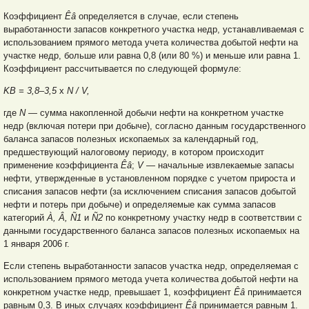
Коэффициент
Êâ
определяется в случае, если степень
выработанности запасов конкретного участка недр, устанавливаемая с
использованием прямого метода учета количества добытой нефти на
участке недр, больше или равна 0,8 (или 80 %) и меньше или равна 1.
Коэффициент рассчитывается по следующей формуле:
KB = 3,8–3,5
x
N / V,
где
N
— сумма накопленной добычи нефти на конкретном участке
недр (включая потери при добыче), согласно данным государственного
баланса запасов полезных ископаемых за календарный год,
предшествующий налоговому периоду, в котором происходит
применение коэффициента
Êâ
;
V
— начальные извлекаемые запасы
нефти, утвержденные в установленном порядке с учетом прироста и
списания запасов нефти (за исключением списания запасов добытой
нефти и потерь при добыче) и определяемые как сумма запасов
категорий
À, Â, Ñ1
и
Ñ2
по конкретному участку недр в соответствии с
данными государственного баланса запасов полезных ископаемых на
1 января 2006 г.
Если степень выработанности запасов участка недр, определяемая с
использованием прямого метода учета количества добытой нефти на
конкретном участке недр, превышает 1, коэффициент
Êâ
принимается
равным 0,3. В иных случаях коэффициент
Êâ
принимается равным 1.