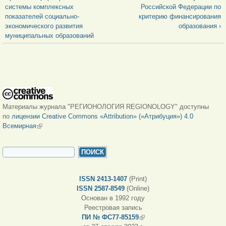
системы комплексных
Российской Федерации по
показателей социально-
критерию финансирования
экономического развития
образования ›
муниципальных образований
Материалы журнала "РЕГИОНОЛОГИЯ REGIONOLOGY" доступны
по
лицензии Creative Commons «Attribution» («Атрибуция») 4.0
Всемирная
(внешняя ссылка)
ФОРМА ПОИСКА
Поиск
ISSN 2413-1407
(Print)
ISSN 2587-8549
(Online)
Основан в 1992 году
Реестровая запись
ПИ № ФС77-85159
(внешняя ссылка)