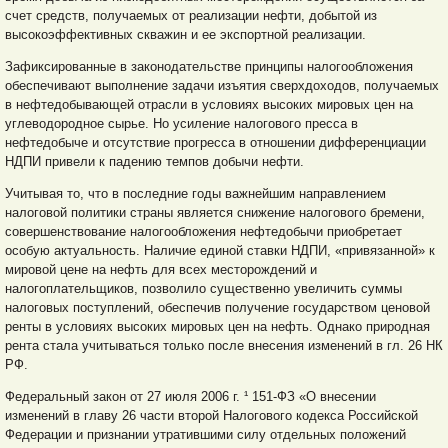
счет средств, получаемых от реализации нефти, добытой из
высокоэффективных скважин и ее экспортной реализации.
Зафиксированные в законодательстве принципы налогообложения
обеспечивают выполнение задачи изъятия сверхдоходов, получаемых
в нефтедобывающей отрасли в условиях высоких мировых цен на
углеводородное сырье. Но усиление налогового пресса в
нефтедобыче и отсутствие прогресса в отношении дифференциации
НДПИ привели к падению темпов добычи нефти.
Учитывая то, что в последние годы важнейшим направлением
налоговой политики страны является снижение налогового бремени,
совершенствование налогообложения нефтедобычи приобретает
особую актуальность. Наличие единой ставки НДПИ, «привязанной» к
мировой цене на нефть для всех месторождений и
налогоплательщиков, позволило существенно увеличить суммы
налоговых поступлений, обеспечив получение государством ценовой
ренты в условиях высоких мировых цен на нефть. Однако природная
рента стала учитываться только после внесения изменений в гл. 26 НК
РФ.
Федеральный закон от 27 июля 2006 г. ¹ 151-ФЗ «О внесении
изменений в главу 26 части второй Налогового кодекса Российской
Федерации и признании утратившими силу отдельных положений