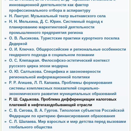
инновационной деятельности как фактор
профессионального отбора в аспирантуру
Н. Лантуат. Музыкальный театр вьетнамского села
Н. Н. Мелькина, Д. С. Юрин. Системный подход к
планированию маркетинговой деятельности
промышленного предприятия региона
О. В. Лысикова. Туристские практики курортного поселка
Дедеркой
О. И. Ключко. Общероссийские и региональные особенности
гендерного подхода в социальном познании
О. С. Клепацкая. Философско-эстетический контекст
русского цирка эпохи модерна
О. Ю. Салтыкова. Специфика и закономерности
региональной информационной политики
Р. Р. Агишев, Л. П. Капаева. Проблемы формирования
системы комплексных показателей социально-
экономического развития муниципальных образований
Р. Ш. Садыкова. Проблема дифференциации налоговых
платежей в нефтегазодобывающей отрасли
С. В. Сигова, В. А. Гуртов. Типология субъектов Российской
Федерации по критерию финансирования образования
С. Л. Шалаева. Мир взрослых и мир детства перед вызовами
глобального общества