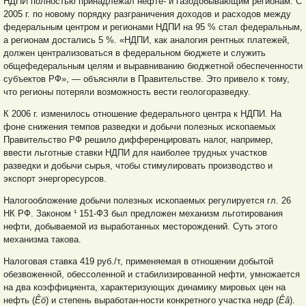
НДПИ полностью принадлежал нефте- и газодобывающим регионам. С
2005 г. по новому порядку разграничения доходов и расходов между
федеральным центром и регионами НДПИ на 95 % стал федеральным,
а регионам достались 5 %. «НДПИ, как аналогия рентных платежей,
должен централизоваться в федеральном бюджете и служить
общефедеральным целям и выравниванию бюджетной обеспеченности
субъектов РФ», — объясняли в Правительстве. Это привело к тому,
что регионы потеряли возможность вести геологоразведку.
К 2006 г. изменилось отношение федерального центра к НДПИ. На
фоне снижения темпов разведки и добычи полезных ископаемых
Правительство РФ решило дифференцировать налог, например,
ввести льготные ставки НДПИ для наиболее трудных участков
разведки и добычи сырья, чтобы стимулировать производство и
экспорт энергоресурсов.
Налогообложение добычи полезных ископаемых регулируется гл. 26
НК РФ. Законом ¹ 151-ФЗ был предложен механизм льготирования
нефти, добываемой из выработанных месторождений. Суть этого
механизма такова.
Налоговая ставка 419 руб./т, применяемая в отношении добытой
обезвоженной, обессоленной и стабилизированной нефти, умножается
на два коэффициента, характеризующих динамику мировых цен на
нефть (
Êö
) и степень выработан-ности конкретного участка недр (
Êâ
).