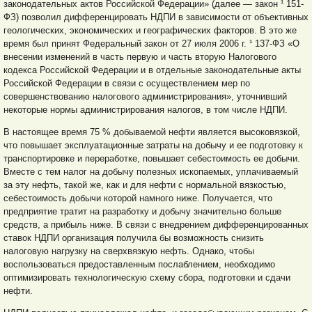
законодательных актов Российской Федерации» (далее — закон ¹ 151-
ФЗ) позволил дифференцировать НДПИ в зависимости от объективных
геологических, экономических и географических факторов. В это же
время был принят Федеральный закон от 27 июля 2006 г. ¹ 137-ФЗ «О
внесении изменений в часть первую и
часть вторую Налогового
кодекса Российской Федерации и в отдельные законодательные акты
Российской Федерации в связи с осуществлением мер по
совершенствованию налогового администрирования», уточнивший
некоторые нормы администрирования налогов, в том числе НДПИ.
В настоящее время 75 % добываемой нефти является высоковязкой,
что повышает эксплуатационные затраты на добычу и ее подготовку к
транспортировке и переработке, повышает себестоимость ее добычи.
Вместе с тем налог на добычу полезных ископаемых, уплачиваемый
за эту нефть, такой же, как и для нефти с нормальной вязкостью,
себестоимость добычи которой намного ниже. Получается, что
предприятие тратит на разработку и добычу значительно больше
средств, а прибыль ниже. В связи с внедрением дифференцированных
ставок НДПИ организация получила бы возможность снизить
налоговую нагрузку на сверхвязкую нефть. Однако, чтобы
воспользоваться предоставленным послаблением, необходимо
оптимизировать технологическую схему сбора, подготовки и сдачи
нефти.