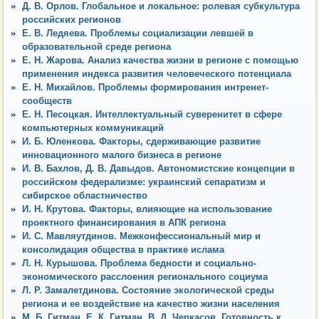
Д. В. Орлов. Глобальное и локальное: ролевая субкультура
российских регионов
Е. В. Ледяева. Проблемы социализации левшей в
образовательной среде региона
Е. Н. Жарова. Анализ качества жизни в регионе с помощью
применения индекса развития человеческого потенциала
Е. Н. Михайлов. Проблемы формирования интренет-
сообществ
Е. Н. Песоцкая. Интеллектуальный суверенитет в сфере
компьютерных коммуникаций
И. Б. Юленкова. Факторы, сдерживающие развитие
инновационного малого бизнеса в регионе
И. В. Бахлов, Д. В. Давыдов. Автономистские концепции в
российском федерализме: украинский сепаратизм и
сибирское областничество
И. Н. Крутова. Факторы, влияющие на использование
проектного финансирования в АПК региона
И. С. Мавляутдинов. Межконфессиональный мир и
консолидация общества в практике ислама
Л. Н. Курышова. Проблема бедности и социально-
экономического расслоения регионального социума
Л. Р. Замалетдинова. Состояние экологической среды
региона и ее воздействие на качество жизни населения
М. Б. Гитман, Е. К. Гитман, В. Д. Черкасов. Готовность к