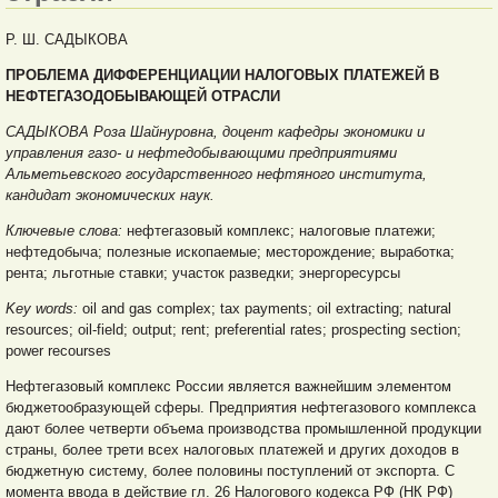
Р. Ш. САДЫКОВА
ПРОБЛЕМА ДИФФЕРЕНЦИАЦИИ
НАЛОГОВЫХ ПЛАТЕЖЕЙ
В
НЕФТЕГАЗОДОБЫВАЮЩЕЙ
ОТРАСЛИ
САДЫКОВА Роза Шайнуровна, доцент кафедры экономики и
управления газо- и нефтедобывающими предприятиями
Альметьевского государственного нефтяного института,
кандидат экономических наук.
Ключевые слова:
нефтегазовый комплекс; налоговые платежи;
нефтедобыча; полезные ископаемые; месторождение; выработка;
рента; льготные ставки; участок разведки; энергоресурсы
Key words:
oil and gas complex; tax payments; oil extracting; natural
resources; oil-field; output; rent; preferential rates; prospecting section;
power recourses
Нефтегазовый комплекс России является важнейшим элементом
бюджетообразующей сферы. Предприятия нефтегазового комплекса
дают более четверти объема производства промышленной продукции
страны, более трети всех налоговых платежей и других доходов в
бюджетную систему, более половины поступлений от экспорта. С
момента ввода в действие гл. 26 Налогового кодекса РФ (НК РФ)