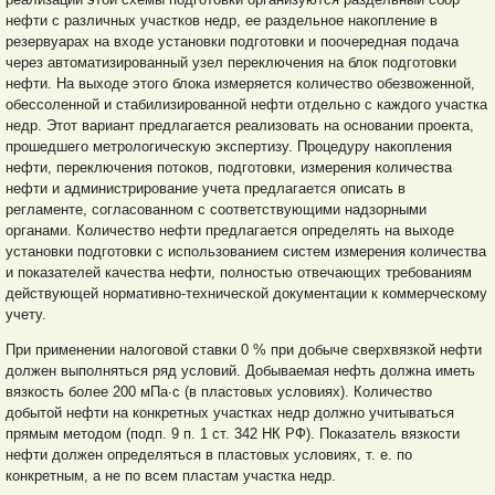
нефти с различных участков недр, ее раздельное накопление в
резервуарах на входе установки подготовки и поочередная подача
через автоматизированный узел переключения на блок подготовки
нефти. На выходе этого блока измеряется количество обезвоженной,
обессоленной и стабилизированной нефти отдельно с каждого участка
недр. Этот вариант предлагается реализовать на основании проекта,
прошедшего метрологическую экспертизу. Процедуру накопления
нефти, переключения потоков, подготовки, измерения количества
нефти и администрирование учета предлагается описать в
регламенте, согласованном с соответствующими надзорными
органами. Количество нефти предлагается определять на выходе
установки подготовки с использованием систем измерения количества
и показателей качества нефти, полностью отвечающих требованиям
действующей нормативно-технической документации к коммерческому
учету.
При применении налоговой ставки 0 % при добыче сверхвязкой нефти
должен выполняться ряд условий. Добываемая нефть должна иметь
вязкость более 200 мПа∙с (в пластовых условиях). Количество
добытой нефти на конкретных участках недр должно учитываться
прямым методом (подп. 9 п. 1 ст. 342 НК РФ). Показатель вязкости
нефти должен определяться в пластовых условиях, т. е. по
конкретным, а не по всем пластам участка недр.