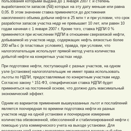
пользования которыми выдана до 1 января 2007 г. и степень
выработанности запасов (
Ñâ
) которых на эту дату меньше или равна
0,05. В этом значении ставка применяется до достижения
накопленного объема добычи нефти в 25 млн т и при условии, что срок
разработки запасов участка недр не превышает 10 лет, или равен 10
годам начиная с 1 января 2007 г. Кроме того, ставка НДПИ 0 %
применяется при исчислении НДПИ в отношении сверхвязкой нефти,
добываемой из участков недр, содержащих нефть вязкостью более
200 мПа∙с (в пластовых условиях), правда, при условии, что
налогоплательщик использует прямой метод учета количества
добытой нефти на конкретных участках недр.
При подготовке нефти, поступающей с разных участков, на одном
узле (установке) налогоплательщик не имеет права использовать
льготы по НДПИ, предоставляемые по конкретным участкам недр.
Согласно закону ¹ 151-ФЗ, специфическая ставка НДПИ будет
применяться на постоянной основе, что должно дать максимальный
экономический эффект.
Одним из вариантов применения вышеуказанных льгот и послаблений
является поочередная по времени подготовка нефти из разных
участков недр на одной установке и поочередное измерение
количества обезвоженной, обессоленной и стабилизированной нефти с
помощью узла коммерческого учета на выходе установки. Для
реализации этой схемы подготовки организуются раздельный сбор