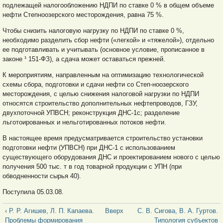
подлежащей налогообложению НДПИ по ставке 0 % в общем объеме
нефти Степноозерского месторождения, равна 75 %.
Чтобы снизить налоговую нагрузку по НДПИ по ставке 0 %,
необходимо разделить сбор нефти («легкой» и «тяжелой»), отдельно
ее подготавливать и учитывать (основное условие, прописанное в
законе ¹ 151-ФЗ), а сдача может оставаться прежней.
К мероприятиям, направленным на оптимизацию технологической
схемы сбора, подготовки и сдачи нефти со Степ-ноозерского
месторождения, с целью снижения налоговой нагрузки по НДПИ
относятся строительство дополнительных нефтепроводов, ГЗУ,
двухпоточной УПВСН; реконструкция ДНС-1с; разделение
льготоированных и нельготированных потоков нефти.
В настоящее время предусматривается строительство установки
подготовки нефти (УПВСН) при ДНС-1 с использованием
существующего оборудования ДНС и проектированием нового с целью
получения 500 тыс. т в год товарной продукции с УПН (при
обводненности сырья 40).
Поступила 05.03.08.
‹ Р. Р. Агишев, Л. П. Капаева.
Вверх
С. В. Сигова, В. А. Гуртов.
Проблемы формирования
Типология субъектов