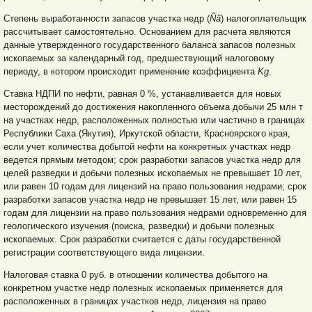
Степень выработанности запасов участка недр (
Ñâ
) налогоплательщик
рассчитывает самостоятельно. Основанием для расчета являются
данные утвержденного государственного баланса запасов полезных
ископаемых за календарный год, предшествующий налоговому
периоду, в котором происходит применение коэффициента
Kg
.
Ставка НДПИ по нефти, равная 0 %, устанавливается для новых
месторождений до достижения накопленного объема добычи 25 млн т
на участках недр, расположенных полностью или частично в границах
Республики Саха (Якутия), Иркутской области, Красноярского края,
если учет количества добытой нефти на конкретных участках недр
ведется прямым методом; срок разработки запасов участка недр для
целей разведки и добычи полезных ископаемых не превышает 10 лет,
или равен 10 годам для лицензий на право пользования недрами; срок
разработки запасов участка недр не превышает 15 лет, или равен 15
годам для лицензии на право пользования недрами одновременно для
геологического изучения (поиска, разведки) и добычи полезных
ископаемых. Срок разработки считается с даты государственной
регистрации соответствующего вида лицензии.
Налоговая ставка 0 руб. в отношении количества добытого на
конкретном участке недр полезных ископаемых применяется для
расположенных в границах участков недр, лицензия на право