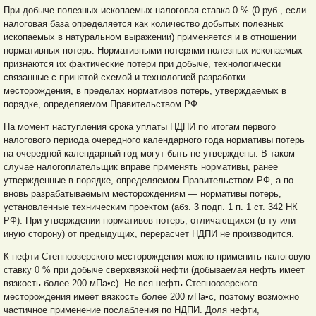
При добыче полезных ископаемых налоговая ставка 0 % (0 руб., если
налоговая база определяется как количество добытых полезных
ископаемых в натуральном выражении) применяется и в отношении
нормативных потерь. Нормативными потерями полезных ископаемых
признаются их фактические потери при добыче, технологически
связанные с принятой схемой и технологией разработки
месторождения, в пределах нормативов потерь, утверждаемых в
порядке, определяемом Правительством РФ.
На момент наступления срока уплаты НДПИ по итогам первого
налогового периода очередного календарного года нормативы потерь
на очередной календарный год могут быть не утверждены. В таком
случае налогоплательщик вправе применять нормативы, ранее
утвержденные в порядке, определяемом Правительством РФ, а по
вновь разрабатываемым месторождениям — нормативы потерь,
установленные техническим проектом (абз. 3 подп. 1 п. 1 ст. 342 НК
РФ). При утверждении нормативов потерь, отличающихся (в ту или
иную сторону) от предыдущих, перерасчет НДПИ не производится.
К нефти Степноозерского месторождения можно применить налоговую
ставку 0 % при добыче сверхвязкой нефти (добываемая нефть имеет
вязкость более 200 мПа•с). Не вся нефть Степноозерского
месторождения имеет вязкость более 200 мПа•с, поэтому возможно
частичное применение послабления по НДПИ. Доля нефти,