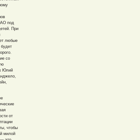
ному
нов
РАО под
етей. При
и
еет любые
 будет
орого.
ие со
ую
ак Юлий
анджело,
ейн,
ее
ические
вая
ости от
птации
ты, чтобы
ей милой
 — это