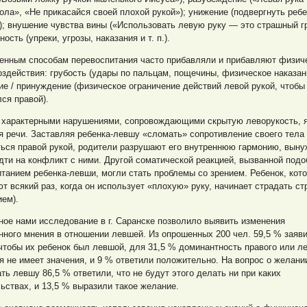
ола», «Не прикасайся своей плохой рукой»); унижение (подвергнуть ребе
; внушение чувства вины («Использовать левую руку — это страшный гр
ость (упреки, угрозы, наказания и т. п.).
венным способам перевоспитания часто прибавляли и прибавляют физич
здействия: грубость (удары по пальцам, пощечины, физическое наказан
е / принуждение (физическое ограничение действий левой рукой, чтобы
ся правой).
 характерными нарушениями, сопровождающими скрытую леворукость, 
 речи. Заставляя ребенка-левшу «сломать» сопротивление своего тела
ться правой рукой, родители разрушают его внутреннюю гармонию, вын
дти на конфликт с ними. Другой соматической реакцией, вызванной под
танием ребенка-левши, могли стать проблемы со зрением. Ребенок, кото
т всякий раз, когда он использует «плохую» руку, начинает страдать с
ием).
ое нами исследование в г. Саранске позволило выявить изменения
ного мнения в отношении левшей. Из опрошенных 200 чел. 59,5 % заяви
 чтобы их ребенок был левшой, для 31,5 % доминантность правого или л
 не имеет значения, и 9 % ответили положительно. На вопрос о желани
ть левшу 86,5 % ответили, что не будут этого делать ни при каких
ьствах, и 13,5 % выразили такое желание.