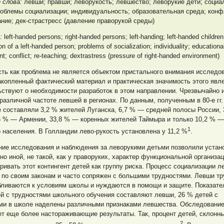
 слова:
левши; правши; леворукость; левшество; леворукие дети; социа
облемы социализации; индивидуальность; образовательная среда; конф
ние; дек-страстресс (давление праворукой среды)
s:
left-handed persons; right-handed persons; left-handing; left-handed children
ion of a left-handed person; problems of socialization; individuality; educationa
t; conflict; re-teaching; dextrastress (pressure of right-handed environment)
ть как проблема не является объектом пристального внимания исследо
копленный фактический материал и практическая значимость этого явл
ствуют о необходимости разработок в этом направлении. Чрезвычайно 
различной частоте левшей в регионах. По данным, полученным в 80-е гг.
 составляли 3,2 % жителей Луганска, 6,7 % — средней полосы России,
6 % — Армении, 33,8 % — коренных жителей Таймыра и только 10,2 % —
1
 населения. В Голландии лево-рукость установлена у 11,2 %
.
ние исследования и наблюдения за леворукими детьми позволили устан
но иной, не такой, как у праворуких, характер функциональной организа
ривать этот контингент детей как группу риска. Процесс социализации 
 по своим законам и часто сопряжен с большими трудностями. Левши т
бливаются к условиям школы и нуждаются в помощи и защите. Показател
й с трудностями школьного обучения составляют левши, 26 % детей с
ми в школе наделены различными признаками левшества. Обследование
т еще более настораживающие результаты. Так, процент детей, склонны
2