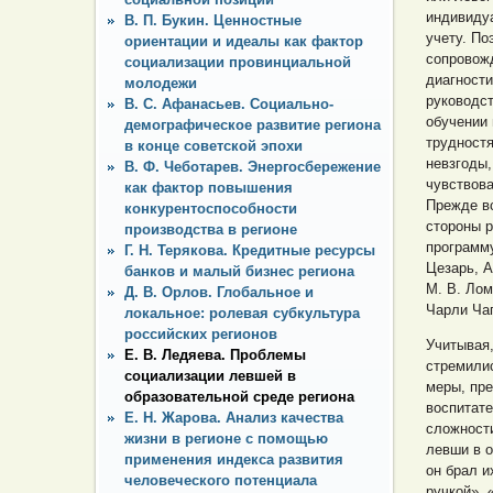
индивиду
В. П. Букин. Ценностные
учету. По
ориентации и идеалы как фактор
сопровож
социализации провинциальной
диагности
молодежи
руководст
В. С. Афанасьев. Социально-
обучении 
демографическое развитие региона
трудност
в конце советской эпохи
невзгоды,
В. Ф. Чеботарев. Энергосбережение
чувствова
как фактор повышения
Прежде вс
конкурентоспособности
стороны р
производства в регионе
программу
Г. Н. Терякова. Кредитные ресурсы
Цезарь, 
банков и малый бизнес региона
М. В. Лом
Д. В. Орлов. Глобальное и
Чарли Чап
локальное: ролевая субкультура
российских регионов
Учитывая,
Е. В. Ледяева. Проблемы
стремилис
социализации левшей в
меры, пр
образовательной среде региона
воспитате
Е. Н. Жарова. Анализ качества
сложности
жизни в регионе с помощью
левши в о
применения индекса развития
он брал и
человеческого потенциала
ручкой», 