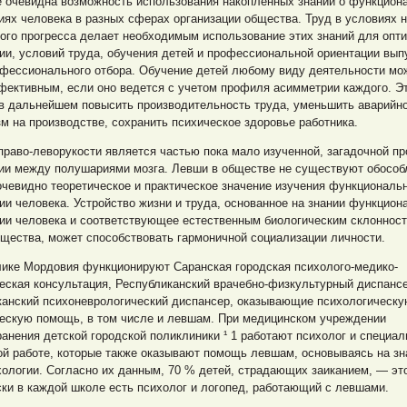
е очевидна возможность использования накопленных знаний о функцион
ях человека в разных сферах организации общества. Труд в условиях н
ого прогресса делает необходимым использование этих знаний для опт
ии, условий труда, обучения детей и профессиональной ориентации вып
офессионального отбора. Обучение детей любому виду деятельности мо
фективным, если оно ведется с учетом профиля асимметрии каждого. Э
в дальнейшем повысить производительность труда, уменьшить аварийно
м на производстве, сохранить психическое здоровье работника.
раво-леворукости является частью пока мало изученной, загадочной п
ии между полушариями мозга. Левши в обществе не существуют обособ
чевидно теоретическое и практическое значение изучения функциональ
ии человека. Устройство жизни и труда, основанное на знании функцион
ции человека и соответствующее естественным биологическим склоннос
щества, может способствовать гармоничной социализации личности.
лике Мордовия функционируют Саранская городская психолого-медико-
еская консультация, Республиканский врачебно-физкультурный диспансе
канский психоневрологический диспансер, оказывающие психологическу
ческую помощь, в том числе и левшам. При медицинском учреждении
анения детской городской поликлиники ¹ 1 работают психолог и специал
й работе, которые также оказывают помощь левшам, основываясь на зн
ологии. Согласно их данным, 70 % детей, страдающих заиканием, — эт
ки в каждой школе есть психолог и логопед, работающий с левшами.