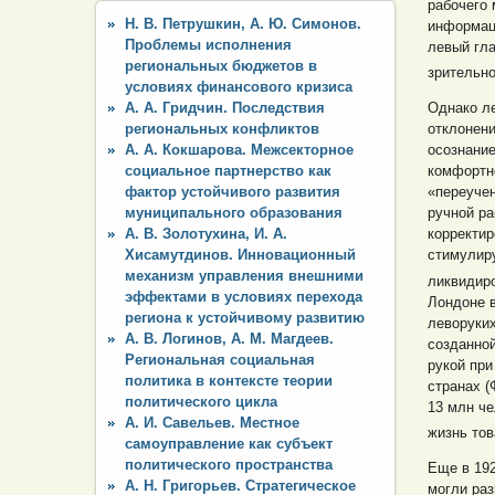
рабочего 
Н. В. Петрушкин, А. Ю. Симонов.
информац
Проблемы исполнения
левый гла
региональных бюджетов в
зрительн
условиях финансового кризиса
А. А. Гридчин. Последствия
Однако ле
региональных конфликтов
отклонени
А. А. Кокшарова. Межсекторное
осознание
социальное партнерство как
комфортн
фактор устойчивого развития
«переучен
муниципального образования
ручной ра
А. В. Золотухина, И. А.
корректир
Хисамутдинов. Инновационный
стимулир
механизм управления внешними
ликвидиро
эффектами в условиях перехода
Лондоне 
региона к устойчивому развитию
леворуки
А. В. Логинов, А. М. Магдеев.
созданно
Региональная социальная
рукой при
политика в контексте теории
странах (
политического цикла
13 млн че
А. И. Савельев. Местное
жизнь тов
самоуправление как субъект
политического пространства
Еще в 192
А. Н. Григорьев. Стратегическое
могли раз