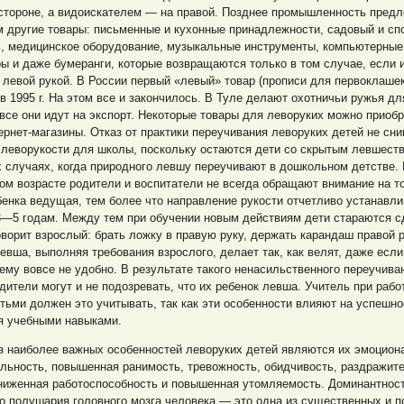
 стороне, а видоискателем — на правой. Позднее промышленность пред
 другие товары: письменные и кухонные принадлежности, садовый и сп
ь, медицинское оборудование, музыкальные инструменты, компьютерные
ы и даже бумеранги, которые возвращаются только в том случае, если 
 левой рукой. В России первый «левый» товар (прописи для первоклашек
в 1995 г. На этом все и закончилось. В Туле делают охотничьи ружья дл
 все они идут на экспорт. Некоторые товары для леворуких можно приоб
ернет-магазины. Отказ от практики переучивания леворуких детей не сн
 леворукости для школы, поскольку остаются дети со скрытым левшеств
х случаях, когда природного левшу переучивают в дошкольном детстве.
м возрасте родители и воспитатели не всегда обращают внимание на то
бенка ведущая, тем более что направление рукости отчетливо устанавл
3—5 годам. Между тем при обучении новым действиям дети стараются с
говорит взрослый: брать ложку в правую руку, держать карандаш правой р
евша, выполняя требования взрослого, делает так, как велят, даже если
ему вовсе не удобно. В результате такого ненасильственного переучива
дители могут и не подозревать, что их ребенок левша. Учитель при рабо
тьми должен это учитывать, так как эти особенности влияют на успешно
я учебными навыками.
з наиболее важных особенностей леворуких детей являются их эмоцион
льность, повышенная ранимость, тревожность, обидчивость, раздражит
ниженная работоспособность и повышенная утомляемость. Доминантност
о полушария головного мозга человека — это одна из существенных и 