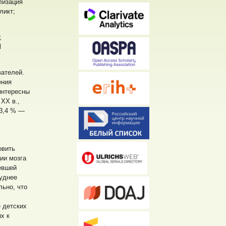
лизация
ликт;
;
l
вателей.
ения
интересны
 ХХ в.,
 3,4 % —
овить
ции мозга
левшей
руднее
ьно, что
 детских
х к