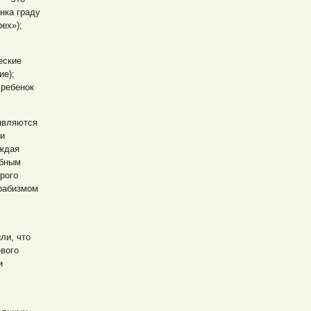
нка граду
ех»);
еские
ие);
 ребенок
являются
 и
уждая
обным
рого
трабизмом
ли, что
евого
и