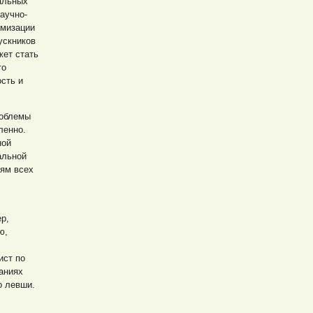
альных
аучно-
имизации
ускников
жет стать
то
сть и
роблемы
ленно.
ной
альной
тям всех
р,
ю,
ист по
аниях
о левши.