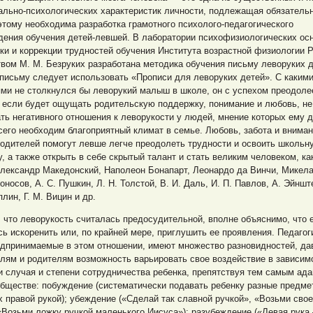
ально-психологических характеристик личности, подлежащая обязатель
этому необходима разработка грамотного психолого-педагогического
дения обучения детей-левшей. В лаборатории психофизиологических ос
ки и коррекции трудностей обучения Института возрастной физиологии 
вом М. М. Безруких разработана методика обучения письму леворуких д
письму следует использовать «Прописи для леворуких детей». С каким
ями не столкнулся бы леворукий малыш в школе, он с успехом преодол
 если будет ощущать родительскую поддержку, понимание и любовь, не
ть негативного отношения к леворукости у людей, мнение которых ему д
его необходим благоприятный климат в семье. Любовь, забота и вниман
одителей помогут левше легче преодолеть трудности и освоить школьн
, а также открыть в себе скрытый талант и стать великим человеком, к
Александр Македонский, Наполеон Бонапарт, Леонардо да Винчи, Микел
оносов, А. С. Пушкин, Л. Н. Толстой, В. И. Даль, И. П. Павлов, А. Эйншт
лин, Г. М. Вицин и др.
 что леворукость считалась предосудительной, вполне объяснимо, что 
ь искоренить или, по крайней мере, приглушить ее проявления. Педагог
едпринимаемые в этом отношении, имеют множество разновидностей, да
лям и родителям возможность варьировать свое воздействие в зависим
 случая и степени сотрудничества ребенка, препятствуя тем самым ада
бществе: побуждение (систематически подавать ребенку разные предме
х правой рукой); убеждение («Сделай так славной ручкой», «Возьми сво
«Возьми ложку ручкой маленького Иисуса»); разубеждение («Левая рука