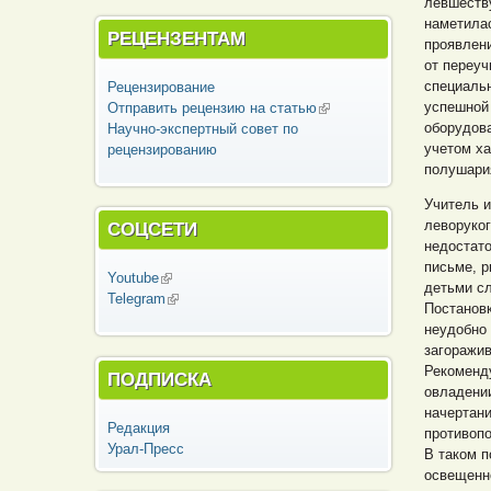
левшеству
наметилас
РЕЦЕНЗЕНТАМ
проявлени
от переуч
специаль
Рецензирование
успешной 
Отправить рецензию на статью
(внешняя
оборудова
Научно-экспертный совет по
ссылка)
учетом ха
рецензированию
полушари
Учитель 
леворуког
СОЦСЕТИ
недостато
письме, р
Youtube
(внешняя ссылка)
детьми сл
Telegram
(внешняя ссылка)
Постановк
неудобно 
загоражив
Рекоменду
ПОДПИСКА
овладении
начертани
Редакция
противопо
Урал-Пресс
В таком п
освещенн