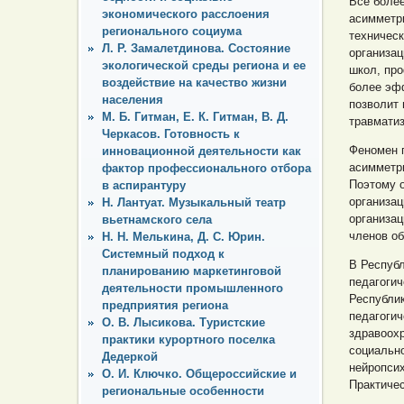
Все боле
экономического расслоения
асимметри
регионального социума
техническ
Л. Р. Замалетдинова. Состояние
организац
экологической среды региона и ее
школ, пр
воздействие на качество жизни
более эф
населения
позволит 
М. Б. Гитман, Е. К. Гитман, В. Д.
травматиз
Черкасов. Готовность к
Феномен п
инновационной деятельности как
асимметр
фактор профессионального отбора
Поэтому о
в аспирантуру
организац
Н. Лантуат. Музыкальный театр
организа
вьетнамского села
членов об
Н. Н. Мелькина, Д. С. Юрин.
Системный подход к
В Респуб
планированию маркетинговой
педагогич
деятельности промышленного
Республи
предприятия региона
педагоги
О. В. Лысикова. Туристские
здравоохр
практики курортного поселка
социально
Дедеркой
нейропсих
О. И. Ключко. Общероссийские и
Практичес
региональные особенности