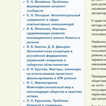
Е. Н. Михайлов. Проблемы
рука дьяв
формирования интренет-
насмешек)
сообществ
авторитарн
Е. Н. Песоцкая. Интеллектуальный
суверенитет в сфере
К нравст
компьютерных коммуникаций
методы во
И. Б. Юленкова. Факторы,
запрещени
сдерживающие развитие
пользовал
инновационного малого бизнеса в
Наиболее
регионе
нарушения
И. В. Бахлов, Д. В. Давыдов.
пользова
Автономистские концепции в
ребенка и
российском федерализме:
перевоспи
украинский сепаратизм и
наказываю
сибирское областничество
(косоглаз
И. Н. Крутова. Факторы, влияющие
на использование проектного
Проведенн
финансирования в АПК региона
обществен
И. С. Мавляутдинов.
не хотят,
Межконфессиональный мир и
полушария
консолидация общества в практике
переучива
ислама
обстоятел
Л. Н. Курышова. Проблема
бедности и социально-