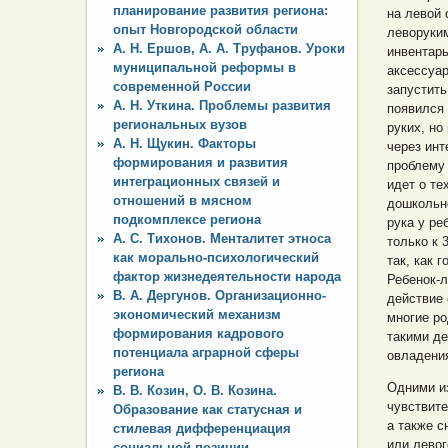
планирование развития региона:
на левой
опыт Новгородской области
леворуким
А. Н. Ершов, А. А. Труфанов. Уроки
инвентар
муниципальной реформы в
аксессуар
современной России
запустить
А. Н. Уткина. Проблемы развития
появился 
региональных вузов
руких, но
А. Н. Щукин. Факторы
через инт
формирования и развития
проблему
интеграционных связей и
идет о те
отношений в мясном
дошкольно
подкомплексе региона
рука у ре
А. С. Тихонов. Менталитет этноса
только к 
как морально-психологический
так, как 
фактор жизнедеятельности народа
Ребенок-л
В. А. Дергунов. Организационно-
действие 
экономический механизм
многие ро
формирования кадрового
такими де
потенциала аграрной сферы
овладени
региона
Одними и
В. В. Козин, О. В. Козина.
чувствите
Образование как статусная и
а также с
стилевая дифференциация
или левог
социальной позиции