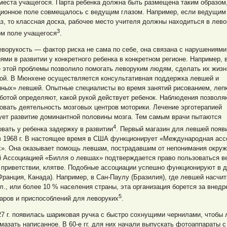
места учащегося. Парта ребенка должна быть размещена таким образом
ионное поле совмещалось с ведущим глазом. Например, если ведущим
з, то классная доска,
рабочее место учителя должны находиться в лев
3
ом поле учащегося
.
ворукость — фактор риска не сама по себе, она связана с нарушениями
ями в развитии у конкретного ребенка в конкретном регионе. Например, 
 этой проблемы позволило помогать леворуким людям, сделать их жизн
ой. В Мюнхене осуществляется консультативная поддержка левшей и
ных» левшей. Опытные специалисты во время занятий рисованием, лепк
ботой определяют, какой рукой действует ребенок. Наблюдения позволя
овать деятельность мозговых центров моторики. Лечение эрготерапией
ует развитие доминантной половины мозга. Тем самым врачи пытаются
4
вать у ребенка задержку в развитии
. Первый магазин для левшей появ
в 1968 г. В настоящее время в США функционирует «Международная асс
х». Она оказывает помощь левшам, пострадавшим от непонимания окру
й Ассоциацией «Билля о левшах» подтверждается право пользоваться 
 приветствии, клятве. Подобные ассоциации успешно функционируют в д
Франция, Канада). Например, в Сан-Паулу (Бразилия), где левшей насчи
л., или более 10 % населения страны, эта организация борется за внедр
5
аров и приспособлений для леворуких
.
7 г. появилась шариковая ручка с быстро сохнущими чернилами, чтобы 
мазать написанное. В 60-е гг. для них начали выпускать фотоаппараты с