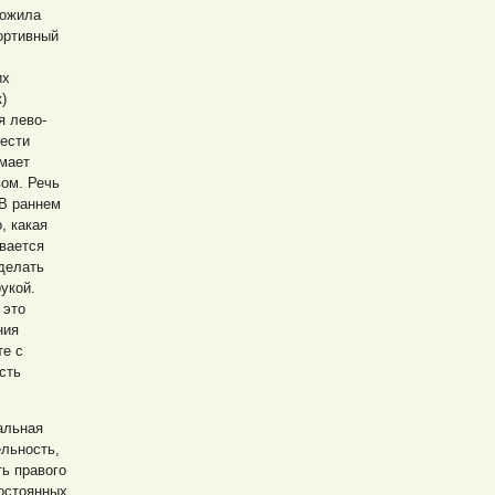
ложила
ортивный
их
)
я лево-
рести
имает
ом. Речь
 В раннем
, какая
ивается
делать
укой.
 это
ния
те с
сть
альная
ельность,
ь правого
постоянных