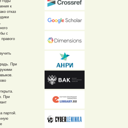
е годы
шения к
ако отказ
одики
,
ного
 бы с
 правого
аучить
традь. При
орукими
авыков.
ково
открыта.
о. При
иант
а партой.
очную
ре