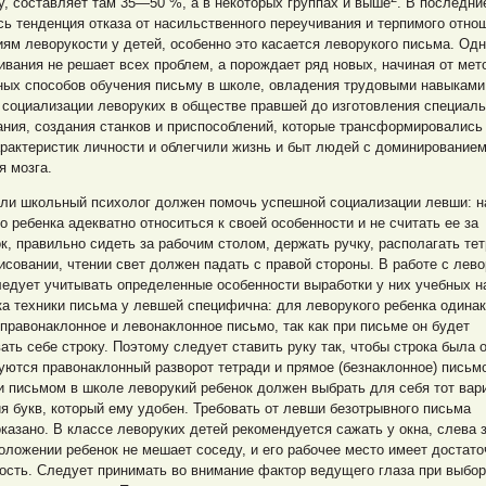
, составляет там 35—50 %, а в некоторых группах и выше
. В последни
ь тенденция отказа от насильственного переучивания и терпимого отно
ям леворукости у детей, особенно это касается леворукого письма. Одн
ивания не решает всех проблем, а порождает ряд новых, начиная от мет
ных способов обучения письму в школе, овладения трудовыми навыками
социализации леворуких в обществе правшей до изготовления специаль
ния, создания станков и приспособлений, которые трансформировались
рактеристик личности и облегчили жизнь и быт людей с доминированием
я мозга.
или школьный психолог должен помочь успешной социализации левши: н
о ребенка адекватно относиться к своей особенности и не считать ее за
к, правильно сидеть за рабочим столом, держать ручку, располагать те
исовании, чтении свет должен падать с правой стороны. В работе с лев
едует учитывать определенные особенности выработки у них учебных н
а техники письма у левшей специфична: для леворукого ребенка одина
правонаклонное и левонаклонное письмо, так как при письме он будет
ать себе строку. Поэтому следует ставить руку так, чтобы строка была 
ются правонаклонный разворот тетради и прямое (безнаклонное) письм
 письмом в школе леворукий ребенок должен выбрать для себя тот вар
я букв, который ему удобен. Требовать от левши безотрывного письма
казано. В классе леворуких детей рекомендуется сажать у окна, слева з
оложении ребенок не мешает соседу, и его рабочее место имеет достат
ость. Следует принимать во внимание фактор ведущего глаза при выбо