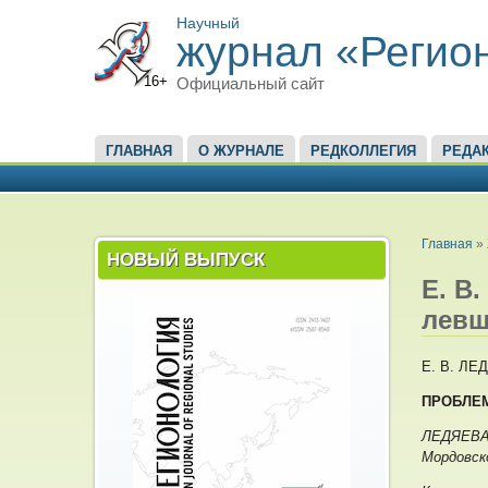
Научный
журнал «Регио
16+
Официальный сайт
ГЛАВНОЕ МЕНЮ
ГЛАВНАЯ
О ЖУРНАЛЕ
РЕДКОЛЛЕГИЯ
РЕДА
ВЫ ЗД
Главная
»
НОВЫЙ ВЫПУСК
Е. В
левш
Е. В. ЛЕ
ПРОБЛЕМ
ЛЕДЯЕВА 
Мордовск