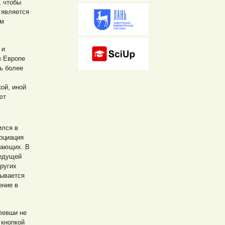
, чтобы
 является
ом
 и
в Европе
ь более
ой, иной
ют
ился в
оциация
жающих. В
ведущей
ругих
тывается
ение в
левши не
 кнопкой