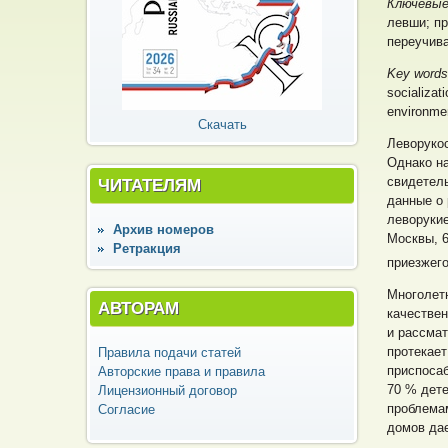
Ключевые
левши; пр
переучива
Key word
socializat
environmen
Скачать
Леворукос
Однако на
свидетель
ЧИТАТЕЛЯМ
данные о 
леворукие
Архив номеров
Москвы, 
Ретракция
приезжего
Многолет
АВТОРАМ
качествен
и рассмат
протекает
Правила подачи статей
приспоса
Авторские права и правила
70 % дете
Лицензионный договор
проблема
Согласие
домов дае