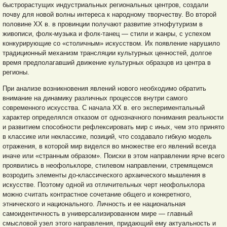
быстрорастущих индустриальных региональных центров, создали
почву для новой волны интереса к народному творчеству. Во второй
половине ХХ в. в провинции получают развитие этнофутуризм в
живописи, фолк-музыка и фолк-танец — стили и жанры, с успехом
конкурирующие со «столичным» искусством. Их появление нарушило
традиционный механизм трансляции культурных ценностей, долгое
время предполагавший движение культурных образцов из центра в
регионы.
При анализе возникновения явлений нового необходимо обратить
внимание на динамику различных процессов внутри самого
современного искусства. С начала ХХ в. его экспериментальный
характер определялся отказом от однозначного понимания реальности
и развитием способности рефлексировать мир с иных, чем это принято
в классике или неклассике, позиций, что создавало гибкую модель
отражения, в которой мир виделся во множестве его явлений всегда
иначе или «странным образом». Поиски в этом направлении ярче всего
проявились в неофольклоре, стилевом направлении, стремящемся
возродить элементы до-классического архаического мышления в
искусстве. Поэтому одной из отличительных черт неофольклора
можно считать контрастное сочетание общего и конкретного,
этнического и национального. Личность и ее национальная
самоидентичность в универсализированном мире — главный
смысловой узел этого направления, придающий ему актуальность и