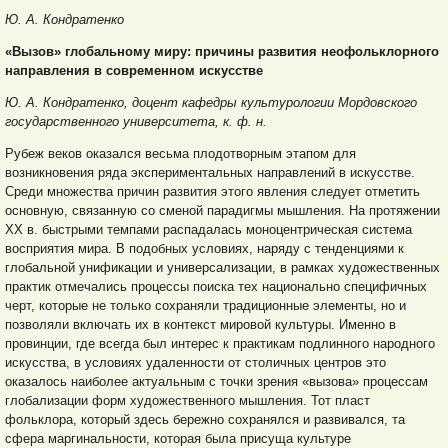
Ю. А. Кондратенко
«Вызов» глобальному миру: причины развития неофольклорного
направления в современном искусстве
Ю. А. Кондратенко,
доцент кафедры культурологии
Мордовского
государственного университета, к. ф. н.
Рубеж веков оказался весьма плодотворным этапом для
возникновения ряда экспериментальных направлений в искусстве.
Среди множества причин развития этого явления следует отметить
основную, связанную со сменой парадигмы мышления. На протяжении
ХХ в. быстрыми темпами распадалась моноцентрическая система
восприятия мира. В подобных условиях, наряду с тенденциями к
глобальной унификации и универсализации, в рамках художественных
практик отмечались процессы поиска тех национально специфичных
черт, которые не только сохраняли традиционные элементы, но и
позволяли включать их в контекст мировой культуры. Именно в
провинции, где всегда был интерес к практикам подлинного народного
искусства, в условиях удаленности от столичных центров это
оказалось наиболее актуальным с точки зрения «вызова» процессам
глобализации форм художественного мышления. Тот пласт
фольклора, который здесь бережно сохранялся и развивался, та
сфера маргинальности, которая была присуща культуре