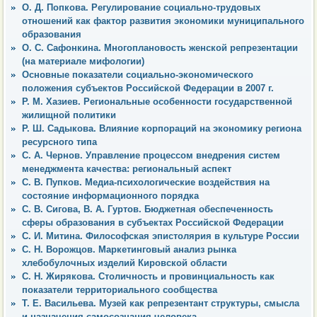
О. Д. Попкова. Регулирование социально-трудовых
отношений как фактор развития экономики муниципального
образования
О. С. Сафонкина. Многоплановость женской репрезентации
(на материале мифологии)
Основные показатели социально-экономического
положения субъектов Российской Федерации в 2007 г.
Р. М. Хазиев. Региональные особенности государственной
жилищной политики
Р. Ш. Садыкова. Влияние корпораций на экономику региона
ресурсного типа
С. А. Чернов. Управление процессом внедрения систем
менеджмента качества: региональный аспект
С. В. Пупков. Медиа-психологические воздействия на
состояние информационного порядка
С. В. Сигова, В. А. Гуртов. Бюджетная обеспеченность
сферы образования в субъектах Российской Федерации
С. И. Митина. Философская эпистолярия в культуре России
С. Н. Ворожцов. Маркетинговый анализ рынка
хлебобулочных изделий Кировской области
С. Н. Жирякова. Столичность и провинциальность как
показатели территориального сообщества
Т. Е. Васильева. Музей как репрезентант структуры, смысла
и назначения самосознания человека