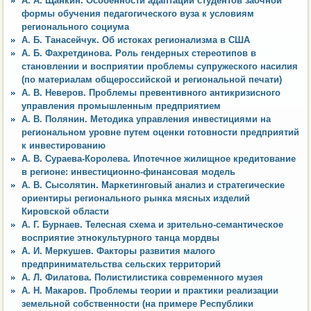
А. А. Щанкин. Особенности адаптации студентов заочной
формы обучения педагогического вуза к условиям
регионального социума
А. Б. Танасейчук. Об истоках регионализма в США
А. Б. Фахретдинова. Роль гендерных стереотипов в
становлении и восприятии проблемы супружеского насилия
(по материалам общероссийской и региональной печати)
А. В. Неверов. Проблемы превентивного антикризисного
управления промышленным предприятием
А. В. Полянин. Методика управления инвестициями на
региональном уровне путем оценки готовности предприятий
к инвестированию
А. В. Сураева-Королева. Ипотечное жилищное кредитование
в регионе: инвестиционно-финансовая модель
А. В. Сысолятин. Маркетинговый анализ и стратегические
ориентиры регионального рынка мясных изделий
Кировской области
А. Г. Бурнаев. Телесная схема и зрительно-семантическое
восприятие этнокультурного танца мордвы
А. И. Меркушев. Факторы развития малого
предпринимательства сельских территорий
А. Л. Филатова. Полистилистика современного музея
А. Н. Макаров. Проблемы теории и практики реализации
земельной собственности (на примере Республики