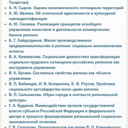
Татарстан)
А. Н. Сыров. Оценка экономического потенциала территорий
А. Ю. Ивлева. Об этнической идентичности и культурной
самоидентификации
А. Ю. Салеева. Реализация принципов всеобщего
управления качеством в деятельности коммерческих
банков региона
Б. Г. Хайрутдинов. Малое производственное
предпринимательство в регионе: социально-экономические
аспекты
В. А. Кижеватова. Социальная диагностика трансформации
социально-трудового потенциала российских регионов как
инструмента управления
В. К. Бугаев. Системные свойства региона как объекта
управления
В. П. Бабинцев, И. В. Бояринова, Е. В. Реутов. Проблема
социального аутсайдерства моло¬дежи региона
В. П. Сальникова. Образ города в контексте региональной
культуры
Г. А. Буданов. Взаимодействие органов государственной
власти субъекта Российской Федерации и федерального
центра в процессе формирования региональной социально-
экономической политики
Г. В. Сидорова. Педагогическое наследие В. О. Ключевского