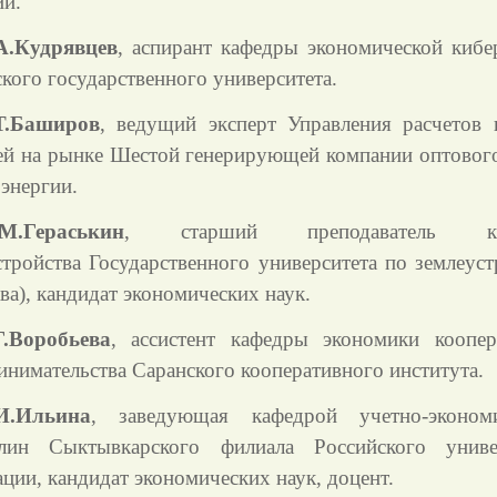
ии.
А.Кудрявцев
, аспирант кафедры экономической кибе
кого государственного университета.
Т.Баширов
, ведущий эксперт Управления расчетов 
ей на рынке Шестой генерирующей компании оптовог
оэнергии.
М.Гераськин
, старший преподаватель ка
стройства Государственного университета по землеуст
ва), кандидат экономических наук.
Г.Воробьева
, ассистент кафедры экономики коопе
инимательства Саранского кооперативного института.
И.Ильина
, заведующая кафедрой учетно-экономи
лин Сыктывкарского филиала Российского униве
ции, кандидат экономических наук, доцент.