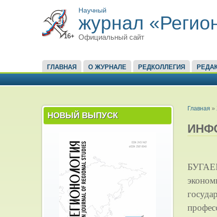
Научный
журнал «Регио
16+
Официальный сайт
ГЛАВНОЕ МЕНЮ
ГЛАВНАЯ
О ЖУРНАЛЕ
РЕДКОЛЛЕГИЯ
РЕДА
ВЫ ЗД
Главная
»
НОВЫЙ ВЫПУСК
ИНФ
БУГАЕВ
эконом
государ
профес