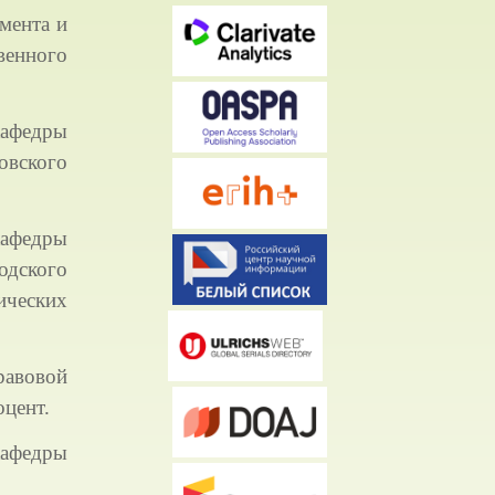
мента и
венного
афедры
вского
афедры
одского
ических
равовой
цент.
афедры