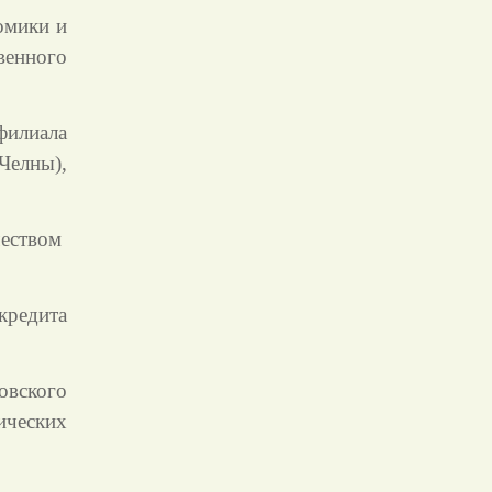
омики и
енного
илиала
Челны),
еством
редита
овского
ических