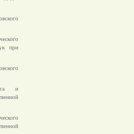
овского
ческого
ук при
овского
нга и
твенной
ического
твенной