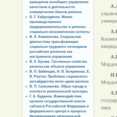
принципов всеобщего управления
А.
качеством в деятельности
коммерческих банков региона
управ
Б. Г. Хайрутдинов. Малое
универс
производственное
предпринимательство в регионе:
А.
социально-экономические аспекты
В. А. Кижеватова. Социальная
Казанс
диагностика трансформации
кандида
социально-трудового потенциала
российских регионов как
А.
инструмента управления
В. К. Бугаев. Системные свойства
Мордов
региона как объекта управления
В. П. Бабинцев, И. В. Бояринова, Е.
И.
В. Реутов. Проблема социального
аутсайдерства моло¬дежи региона
Мордов
В. П. Сальникова. Образ города в
контексте региональной культуры
А.
Г. А. Буданов. Взаимодействие
госуда
органов государственной власти
субъекта Российской Федерации и
наук.
федерального центра в процессе
формирования региональной