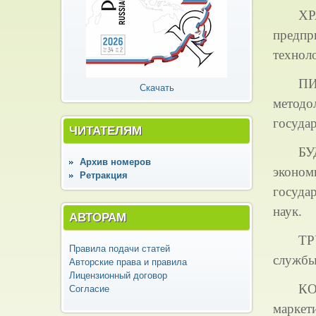
ХР
предпр
техноло
ПИ
Скачать
метод
государ
ЧИТАТЕЛЯМ
БУ
Архив номеров
эконом
Ретракция
госуда
наук.
АВТОРАМ
ТР
Правила подачи статей
службы
Авторские права и правила
Лицензионный договор
КО
Согласие
маркет