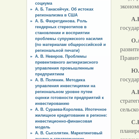
социума
экономи
А. Б. Танасейчук. Об истоках
регионализма в США
А.
А. Б. Фахретдинова. Роль
гендерных стереотипов в
государ
становлении и восприятии
проблемы супружеского насилия
О.
(по материалам общероссийской и
разви
региональной печати)
А. В. Неверов. Проблемы
Правит
превентивного антикризисного
управления промышленным
Ю.
предприятием
государ
А. В. Полянин. Методика
управления инвестициями на
А.
региональном уровне путем
оценки готовности предприятий к
страте
инвестированию
сельск
А. В. Сураева-Королева. Ипотечное
жилищное кредитование в регионе:
инвестиционно-финансовая
С.
модель
планир
А. В. Сысолятин. Маркетинговый
анализ и стратегические