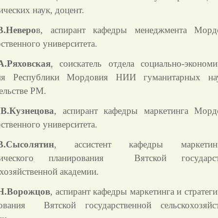
ческих наук, доцент.
В.Неверо
в, аспирант кафедры менеджмента Морд
ственного университета.
А.Ряховская
, соискатель отдела социально-экономи
тия Республики Мордовия НИИ гуманитарных на
ельстве РМ.
В.Кузнецова
, аспирант кафедры маркетинга Морд
ственного университета.
В.Сысолятин
, ассистент кафедры маркети
гического планирования
Вятской государс
охозяйственной академии.
Н.Ворожцов
, аспирант кафедры маркетинга и стратег
ования
Вятской государственной сельскохозяйс