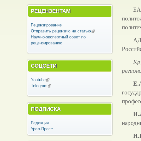
БА
РЕЦЕНЗЕНТАМ
полит
Рецензирование
полите
Отправить рецензию на статью
(внешняя
Научно-экспертный совет по
ссылка)
АД
рецензированию
Россий
Кр
СОЦСЕТИ
регион
Youtube
(внешняя ссылка)
Е.
Telegram
(внешняя ссылка)
госуда
профес
ПОДПИСКА
И.
народн
Редакция
Урал-Пресс
И.