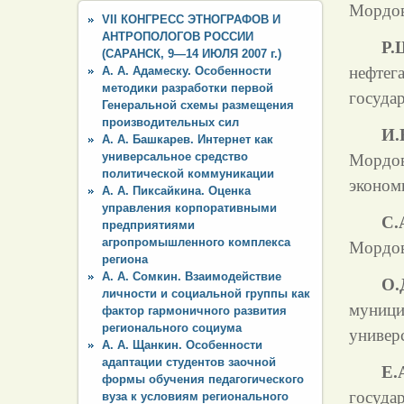
Мордов
VII КОНГРЕСС ЭТНОГРАФОВ И
АНТРОПОЛОГОВ РОССИИ
Р.
(САРАНСК, 9—14 ИЮЛЯ 2007 г.)
нефте
А. А. Адамеску. Особенности
методики разработки первой
госуда
Генеральной схемы размещения
производительных сил
И.
А. А. Башкарев. Интернет как
универсальное средство
Мордо
политической коммуникации
эконом
А. А. Пиксайкина. Оценка
управления корпоративными
С.
предприятиями
агропромышленного комплекса
Мордов
региона
А. А. Сомкин. Взаимодействие
О.
личности и социальной группы как
муниц
фактор гармоничного развития
регионального социума
универс
А. А. Щанкин. Особенности
адаптации студентов заочной
Е.
формы обучения педагогического
госуда
вуза к условиям регионального