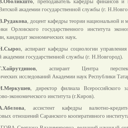
В.Оболикшто
, преподаватель кафедры финансов и 
Вятской академии государственной службы (г. Н.Новго
В.Рудакова
, доцент кафедры теории национальной и 
ики Орловского государственного института экон
и, кандидат экономических наук.
Н.Сыро
в, аспирант кафедры социологии управления
й академии государственной службы (г. Н.Новгород).
Г.Хайрутдинов
, аспирант Центра перспект
ических исследований Академии наук Республики Тата
И.Меркушев
, директор филиала Всероссийского з
ово-экономического института (г.Киров).
А.Абелова
, ассистент кафедры валютно-креди
овых отношений Саранского кооперативного института
ГОВА Светлана Владимировна, ведущий научный со