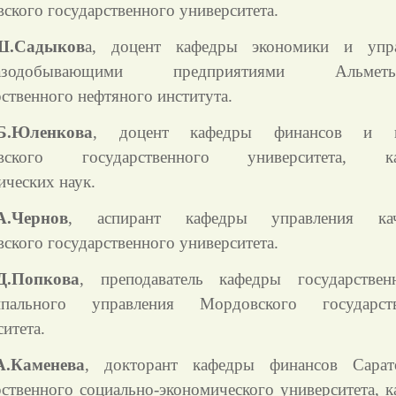
ского государственного университета.
Ш.Садыков
а, доцент кафедры экономики и упра
газодобывающими предприятиями Альметье
рственного нефтяного института.
Б.Юленкова
, доцент кафедры финансов и к
вского государственного университета, ка
ических наук.
А.Чернов
, аспирант кафедры управления кач
ского государственного университета.
Д.Попкова
, преподаватель кафедры государстве
ипального управления Мордовского государств
итета.
А.Каменева
, докторант кафедры финансов Сарат
рственного социально-экономического университета, к