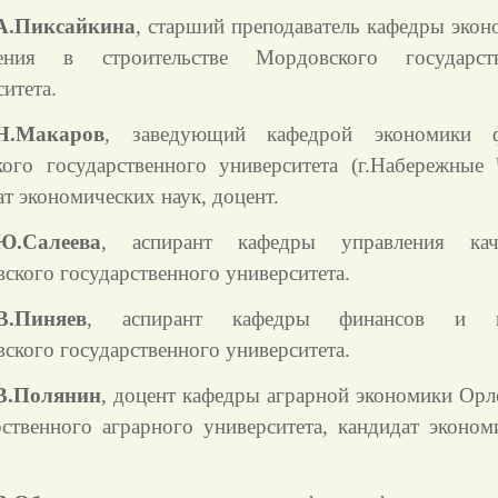
А.Пиксайкина
, старший преподаватель кафедры экон
ления в строительстве Мордовского государств
итета.
Н.Макаров
, заведующий кафедрой экономики ф
кого государственного университета (г.Набережные 
т экономических наук, доцент.
Ю.Салеева
, аспирант кафедры управления кач
ского государственного университета.
В.Пиняев
, аспирант кафедры финансов и к
ского государственного университета.
В.Полянин
, доцент кафедры аграрной экономики Орл
рственного аграрного университета, кандидат эконом