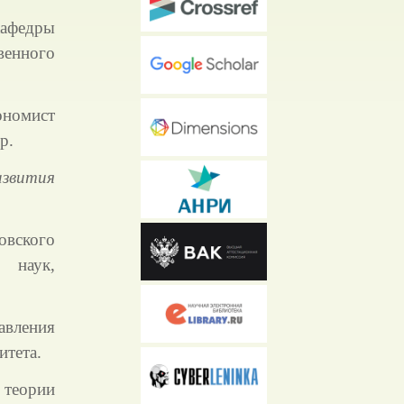
афедры
енного
номист
р.
азвития
овского
х наук,
авления
итета.
теории