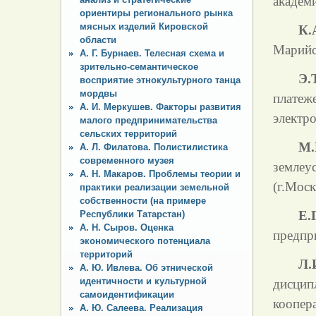
академ
ориентиры регионального рынка
мясных изделий Кировской
К.
области
Марийс
А. Г. Бурнаев. Телесная схема и
зрительно-семантическое
Э.
восприятие этнокультурного танца
мордвы
платеж
А. И. Меркушев. Факторы развития
электр
малого предпринимательства
сельских территорий
М.
А. Л. Филатова. Полистилистика
современного музея
землеу
А. Н. Макаров. Проблемы теории и
(г.Моск
практики реализации земельной
собственности (на примере
Е.
Республики Татарстан)
А. Н. Сыров. Оценка
предпр
экономического потенциала
территорий
Л.
А. Ю. Ивлева. Об этнической
идентичности и культурной
дисцип
самоидентификации
коопера
А. Ю. Салеева. Реализация