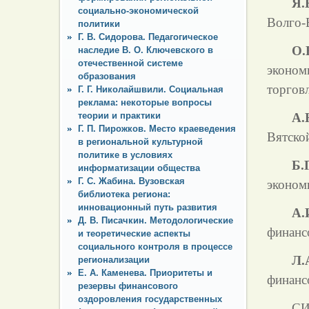
Я.
социально-экономической
Волго-
политики
Г. В. Сидорова. Педагогическое
О.
наследие В. О. Ключевского в
отечественной системе
эконом
образования
торговл
Г. Г. Николайшвили. Социальная
реклама: некоторые вопросы
теории и практики
А.
Г. П. Пирожков. Место краеведения
Вятско
в региональной культурной
политике в условиях
Б.
информатизации общества
Г. С. Жабина. Вузовская
эконом
библиотека региона:
инновационный путь развития
А.
Д. В. Писачкин. Методологические
финанс
и теоретические аспекты
социального контроля в процессе
Л.
регионализации
Е. А. Каменева. Приоритеты и
финанс
резервы финансового
оздоровления государственных
СИ