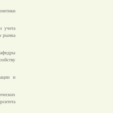
рнетики
и учета
о рынка
федры
ройству
рации и
ческих
рситета