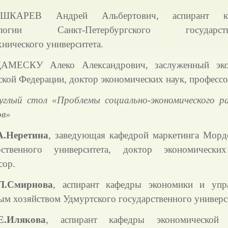
ШКАРЕВ Андрей Альбертович, аспирант к
ологии Санкт-Петербургского государств
хнического университета.
АМЕСКУ Алеко Александрович, заслуженный эко
ской Федерации, доктор экономических наук, профессо
углый стол «Проблемы социально-экономического р
ов»
А.Неретина
, заведующая кафедрой маркетинга Морд
рственного университета, доктор экономически
сор.
Л.Смирнова
, аспирант кафедры экономики и упр
ым хозяйством Удмуртского государственного универс
Е.Илякова
, аспирант кафедры экономической 