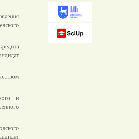
вления
вского
редита
ндидат
еством
нного и
енного
овского
андидат