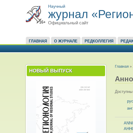
Научный
журнал «Регио
16+
Официальный сайт
ГЛАВНОЕ МЕНЮ
ГЛАВНАЯ
О ЖУРНАЛЕ
РЕДКОЛЛЕГИЯ
РЕДА
ВЫ ЗД
Главная
»
НОВЫЙ ВЫПУСК
Анно
Доступны 
ру
ан
ANN
АНН