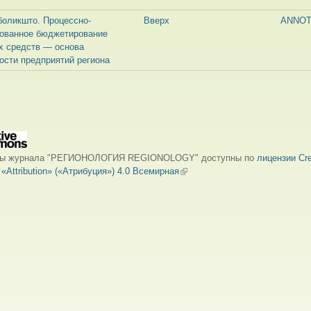
Оболикшто. Процессно-
Вверх
ANNOT
рованное бюджетирование
х средств — основа
ости предприятий региона
лы журнала "РЕГИОНОЛОГИЯ REGIONOLOGY" доступны по
лицензии Cre
Attribution» («Атрибуция») 4.0 Всемирная
(внешняя ссылка)