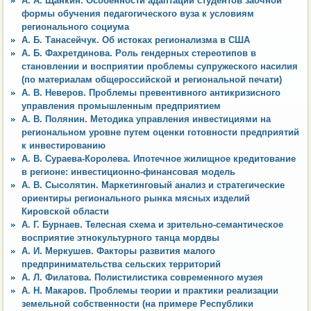
А. А. Щанкин. Особенности адаптации студентов заочной
формы обучения педагогического вуза к условиям
регионального социума
А. Б. Танасейчук. Об истоках регионализма в США
А. Б. Фахретдинова. Роль гендерных стереотипов в
становлении и восприятии проблемы супружеского насилия
(по материалам общероссийской и региональной печати)
А. В. Неверов. Проблемы превентивного антикризисного
управления промышленным предприятием
А. В. Полянин. Методика управления инвестициями на
региональном уровне путем оценки готовности предприятий
к инвестированию
А. В. Сураева-Королева. Ипотечное жилищное кредитование
в регионе: инвестиционно-финансовая модель
А. В. Сысолятин. Маркетинговый анализ и стратегические
ориентиры регионального рынка мясных изделий
Кировской области
А. Г. Бурнаев. Телесная схема и зрительно-семантическое
восприятие этнокультурного танца мордвы
А. И. Меркушев. Факторы развития малого
предпринимательства сельских территорий
А. Л. Филатова. Полистилистика современного музея
А. Н. Макаров. Проблемы теории и практики реализации
земельной собственности (на примере Республики