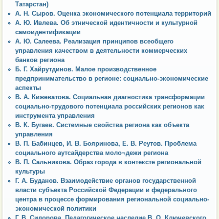
Татарстан)
А. Н. Сыров. Оценка экономического потенциала территорий
А. Ю. Ивлева. Об этнической идентичности и культурной
самоидентификации
А. Ю. Салеева. Реализация принципов всеобщего
управления качеством в деятельности коммерческих
банков региона
Б. Г. Хайрутдинов. Малое производственное
предпринимательство в регионе: социально-экономические
аспекты
В. А. Кижеватова. Социальная диагностика трансформации
социально-трудового потенциала российских регионов как
инструмента управления
В. К. Бугаев. Системные свойства региона как объекта
управления
В. П. Бабинцев, И. В. Бояринова, Е. В. Реутов. Проблема
социального аутсайдерства моло¬дежи региона
В. П. Сальникова. Образ города в контексте региональной
культуры
Г. А. Буданов. Взаимодействие органов государственной
власти субъекта Российской Федерации и федерального
центра в процессе формирования региональной социально-
экономической политики
Г. В. Сидорова. Педагогическое наследие В. О. Ключевского