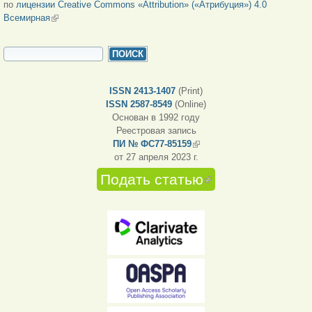
по
лицензии Creative Commons «Attribution» («Атрибуция») 4.0
Всемирная
(внешняя ссылка)
ФОРМА ПОИСКА
Поиск
ISSN 2413-1407
(Print)
ISSN 2587-8549
(Online)
Основан в 1992 году
Реестровая запись
ПИ № ФС77-85159
(внешняя ссылка)
от 27 апреля 2023 г.
Подать статью
(внешняя
ссылка)