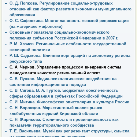
О. Д. Попкова. Регулирование социально-трудовых
отношений как фактор развития экономики муниципального
образования
О. С. Сафонкина. Многоплановость женской репрезентации
(на материале мифологии)
Основные показатели социально-экономического
положения субъектов Российской Федерации в 2007 г.
Р. М. Хазиев. Региональные особенности государственной
жилищной политики
Р. Ш. Садыкова. Влияние корпораций на экономику региона
ресурсного типа
С. А. Чернов. Управление процессом внедрения систем
менеджмента качества: региональный аспект
С. В. Пупков. Медиа-психологические воздействия на
состояние информационного порядка
С. В. Сигова, В. А. Гуртов. Бюджетная обеспеченность
сферы образования в субъектах Российской Федерации
С. И. Митина. Философская эпистолярия в культуре России
С. Н. Ворожцов. Маркетинговый анализ рынка
хлебобулочных изделий Кировской области
С. Н. Жирякова. Столичность и провинциальность как
показатели территориального сообщества
Т. Е. Васильева. Музей как репрезентант структуры, смысла
и назначения самосознания человека