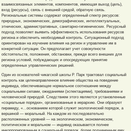
взаимосвязанных элементов, компонентов, имеющая выход (цель),
вход (ресурсы), связь с внешней средой, обратную связь.
Региональные системы содержат определенный спектр ресурсов:
природных, экономических, демографических, интеллектуальных,
этнических, административных, санитарно-гигиенических. Ресурсный
подход позволяет выявить эффективность использования ресурсов
региона и обеспечить необходимый контроль. Ситуационный подход
ориентирован на изучение влияния на регион и управление им в
конкретной ситуации. Он предполагает учет совокупности
обстоятельств, положения, обстановки, прежде всего внешних для
региона условий, побуждающих и опосредующих принятие
определенных управленческих решений.
Один из основателей чикагской школы Р. Парк трактовал социальный
контроль как целенаправленное влияние общества на поведение
индивида, обеспечивающее нормальное соотношение между
социальными силами, ожиданиями (эспектациями), требованиями и
человеческой природой. Следствием этого являются установленные
«социальные порядки», организованные в иерархию. Они образуют
пирамиду, «…основанием которой служит экологический порядок, а
вершиной — моральный. На каждом из последовательно
расположенных уровней — на экологическом, экономическом,
политическом и моральном — индивид оказывается полнее
инкорпорированным в социальный порядок, более подчиненным ему,