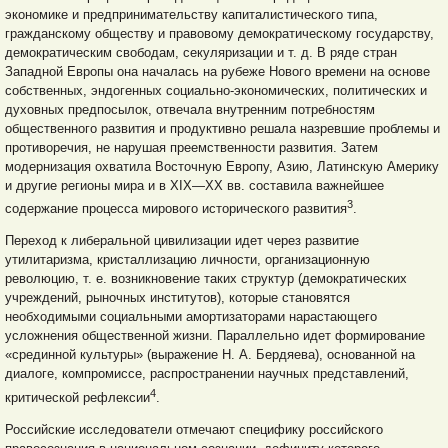
экономике и предпринимательству капиталистического типа,
гражданскому обществу и правовому демократическому государству,
демо
кратическим свободам, секуляризации и т. д. В ряде стран
Западной Европы она началась на рубеже Нового времени на основе
собственных, эндогенных социально-экономических, политических и
духовных предпосылок, отвечала внутренним потребностям
общественного развития и продуктивно решала назревшие проблемы и
противоречия, не нарушая преемственности развития. Затем
модернизация охватила Восточную Европу, Азию, Латинскую Америку
и другие регионы мира и в XIX—XX вв. составила важнейшее
3
содержание процесса мирового исторического развития
.
Переход к либеральной цивилизации идет через развитие
утилитаризма, кристаллизацию личности, организационную
революцию, т. е. возникновение таких структур (демократических
учреждений, рыночных институтов), которые становятся
необходимыми социальными амортизаторами нарастающего
усложнения общественной жизни. Параллельно идет формирование
«срединной культуры» (выражение Н. А. Бердяева), основанной на
диалоге, компромиссе, распространении научных представлений,
4
критической рефлексии
.
Российские исследователи отмечают специфику российского