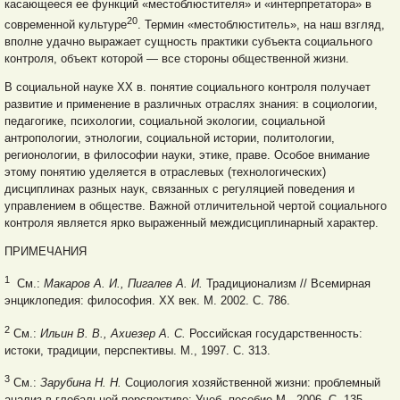
касающееся ее функций «местоблюстителя» и «интерпретатора» в
20
современной культуре
. Термин «местоблюститель», на наш взгляд,
вполне удачно выражает сущность практики субъекта социального
контроля, объект которой — все стороны общественной жизни.
В социальной науке ХХ в. понятие социального контроля получает
развитие и применение в различных отраслях знания: в социологии,
педагогике, психологии, социальной экологии, социальной
антропологии, этнологии, социальной истории, политологии,
регионологии, в философии науки, этике, праве. Особое внимание
этому понятию уделяется в отраслевых (технологических)
дисциплинах разных наук, связанных с регуляцией поведения и
управлением в обществе. Важной отличительной чертой социального
контроля является ярко выраженный междисциплинарный характер.
ПРИМЕЧАНИЯ
1
См.:
Макаров А. И., Пигалев А. И.
Традиционализм // Всемирная
энциклопедия: философия. ХХ век. М. 2002. С. 786.
2
См.:
Ильин В. В., Ахиезер А. С.
Российская государственность:
истоки, традиции, перспективы. М., 1997. С. 313.
3
См.:
Зарубина Н. Н.
Социология хозяйственной жизни: проблемный
анализ в глобальной перспективе: Учеб. пособие М., 2006. С. 135.