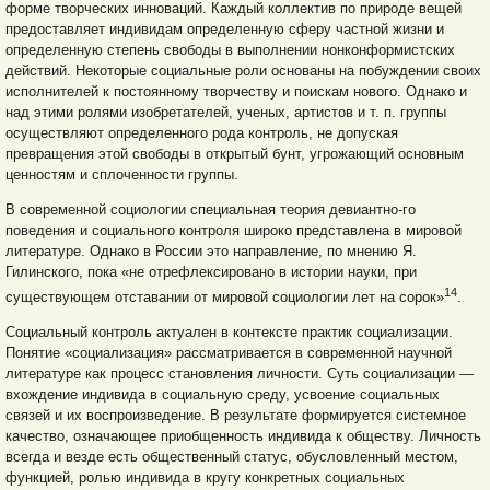
форме творческих инноваций. Каждый коллектив по природе вещей
предоставляет индивидам определенную сферу частной жизни и
определенную степень свободы в выполнении нонконформистских
действий. Некоторые социальные роли основаны на побуждении своих
исполнителей к постоянному творчеству и поискам нового. Однако и
над этими ролями изобретателей, ученых, артистов и т. п. группы
осуществляют определенного рода контроль, не допуская
превращения этой свободы в открытый бунт, угрожающий основным
ценностям и сплоченности группы.
В современной социологии специальная теория девиантно-го
поведения и социального контроля широко представлена в мировой
литературе. Однако в России это направление, по мнению Я.
Гилинского, пока «не отрефлексировано в истории науки, при
14
существующем отставании от мировой социологии лет на сорок»
.
Социальный контроль актуален в контексте практик социализации.
Понятие «социализация» рассматривается в современной научной
литературе как процесс становления личности. Суть социализации —
вхождение индивида в социальную среду, усвоение социальных
связей и их воспроизведение. В результате формируется системное
качество, означающее приобщенность индивида к обществу. Личность
всегда и везде есть общественный статус, обусловленный местом,
функцией, ролью индивида в кругу конкретных социальных