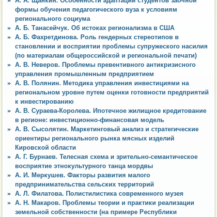
А. А. Щанкин. Особенности адаптации студентов заочной
формы обучения педагогического вуза к условиям
регионального социума
А. Б. Танасейчук. Об истоках регионализма в США
А. Б. Фахретдинова. Роль гендерных стереотипов в
становлении и восприятии проблемы супружеского насилия
(по материалам общероссийской и региональной печати)
А. В. Неверов. Проблемы превентивного антикризисного
управления промышленным предприятием
А. В. Полянин. Методика управления инвестициями на
региональном уровне путем оценки готовности предприятий
к инвестированию
А. В. Сураева-Королева. Ипотечное жилищное кредитование
в регионе: инвестиционно-финансовая модель
А. В. Сысолятин. Маркетинговый анализ и стратегические
ориентиры регионального рынка мясных изделий
Кировской области
А. Г. Бурнаев. Телесная схема и зрительно-семантическое
восприятие этнокультурного танца мордвы
А. И. Меркушев. Факторы развития малого
предпринимательства сельских территорий
А. Л. Филатова. Полистилистика современного музея
А. Н. Макаров. Проблемы теории и практики реализации
земельной собственности (на примере Республики