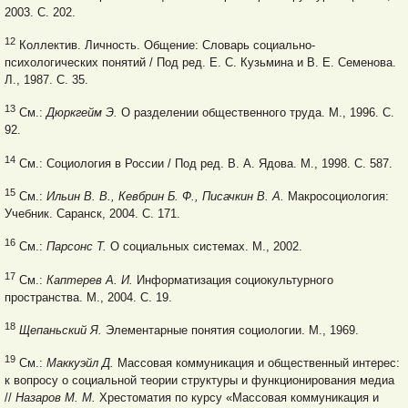
2003. С. 202.
12
Коллектив. Личность. Общение: Словарь социально-
психологических понятий / Под ред. Е. С. Кузьмина и В. Е. Семенова.
Л., 1987. С. 35.
13
См.:
Дюркгейм Э.
О разделении общественного труда. М., 1996. С.
92.
14
См.: Социология в России / Под ред. В. А. Ядова. М., 1998. С. 587.
15
См.:
Ильин В. В., Кевбрин Б. Ф., Писачкин В. А.
Макросоциология:
Учебник. Саранск, 2004. С. 171.
16
См.:
Парсонс Т.
О социальных системах. М., 2002.
17
См.:
Каптерев А. И.
Информатизация социокультурного
пространства. М., 2004. С. 19.
18
Щепаньский Я.
Элементарные понятия социологии. М., 1969.
19
См.:
Маккуэйл Д.
Массовая коммуникация и общественный интерес:
к вопросу о социальной теории структуры и функционирования медиа
//
Назаров М. М.
Хрестоматия по курсу «Массовая коммуникация и