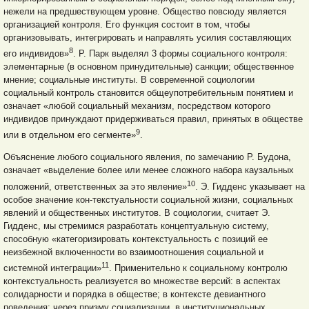
нежели на предшествующем уровне. Общество повсюду является
организацией контроля. Его функция состоит в том, чтобы
организовывать, интегрировать и направлять усилия составляющих
8
его индивидов»
. Р. Парк выделял 3 формы социального контроля:
элементарные (в основном принудительные) санкции; общественное
мнение; социальные институты. В современной социологии
социальный контроль становится общеупотребительным понятием и
означает «любой социальный механизм, посредством которого
индивидов принуждают придерживаться правил, принятых в обществе
9
или в отдельном его сегменте»
.
Объяснение любого социального явления, по замечанию Р. Будона,
означает «выделение более или менее сложного набора каузальных
10
положений, ответственных за это явление»
. Э. Гидденс указывает на
особое значение кон-текстуальности социальной жизни, социальных
явлений и общественных институтов. В социологии, считает Э.
Гидденс, мы стремимся разработать концептуальную систему,
способную «категоризировать контекстуальность с позиций ее
неизбежной включенности во взаимоотношения социальной и
11
системной интеграции»
. Применительно к социальному контролю
контекстуальность реализуется во множестве версий: в аспектах
солидарности и порядка в обществе; в контексте девиантного
поведения; через призму социализации, в институциональных