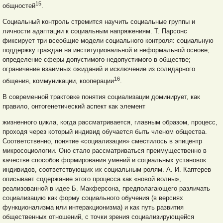
15
общностей
.
Социальный контроль стремится научить социальные группы и
личности адаптации к социальным напряжениям. Т. Парсонс
фиксирует три всеобщие модели социального контроля: социальную
поддержку граждан на институциональной и неформальной основе;
определение сферы допустимого-недопустимого в обществе;
ограничение взаимных ожиданий и исключение из солидарного
16
общения, коммуникации, кооперации
.
В современной трактовке понятия социализации доминирует, как
правило, онтогенетический аспект как элемент
жизненного цикла, когда рассматривается, главным образом, процесс,
проходя через который индивид обучается быть членом общества.
Соответственно, понятие «социализация» сместилось в эпицентр
микросоциологии. Оно стало рассматриваться преимущественно в
качестве способов формирования умений и социальных установок
индивидов, соответствующих их социальным ролям. А. И. Каптерев
описывает содержание этого процесса как «новой волны»,
реализованной в идее Б. Макферсона, предполагающего различать
социализацию как форму социального обучения (в версиях
функционализма или интеракционизма) и как путь развития
общественных отношений, с точки зрения социализирующейся