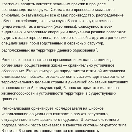
«региона» вводить контекст реальных практик в процессе
воспроизводства социума. Схема этого процесса описывается
спиралью, охватывающей все фазы: производство, распределение,
обмен, потребление, включая кругооборот как внутри региона
(эндогенный), так и внешний (экзогенный). Совокупность всех
эндогенных и экзогенных операций и полученная разница позволяют
судить о характере региона, тесноте его связей с другими регионами,
специализации производственных и сервисных структур,
7
расположенных на территории данного образования
.
Регион как пространственно-временная и смысловая единица
организации общественной жизни — сравнительно устойчивое
образование. Его конфигурация определяется статикой исторически
сложившегося пейзажа, отразившегося в системе административно-
территориального деления страны и динамикой сочетания внутренних
и внешних связей, ком
муникаций, баланс которых отражается на
жизнеспособности и устойчивости территории в существующих
границах.
Регионализация ориентирует исследователя на широкое
использование социального контроля в рамках ресурсного,
ситуационного и компаративного подходов. В рамках системного
подхода регион рассматривается в качестве системы открытого типа.
В нем любая система определяется как совокупность