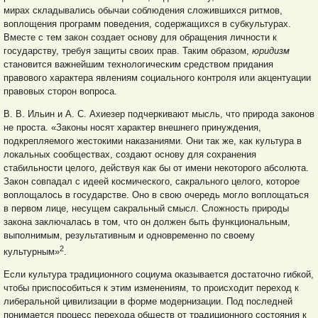
мирах складывались обычаи соблюдения сложившихся ритмов,
воплощения программ поведения, содержащихся в субкультурах.
Вместе с тем закон создает основу для обращения личности к
государству, требуя защиты своих прав. Таким образом,
юридизм
становится важнейшим технологическим средством придания
правового характера явлениям социального контроля или акцентуации
правовых сторон вопроса.
В. В. Ильин и А. С. Ахиезер подчеркивают мысль, что природа законов
не проста. «Законы носят характер внешнего принуждения,
подкрепляемого жестокими наказаниями. Они так же, как культура в
локальных сообществах, создают основу для сохранения
стабильности целого, действуя как бы от имени некоторого абсолюта.
Закон совпадал с идеей космического, сакрального целого, которое
воплощалось в государстве. Оно в свою очередь могло воплощаться
в первом лице, несущем сакральный смысл. Сложность природы
закона заключалась в том, что он должен быть функциональным,
выполнимым, результативным и одновременно по своему
2
культурным»
.
Если культура традиционного социума оказывается достаточно гибкой,
чтобы приспособиться к этим изменениям, то происходит переход к
либеральной цивилизации в форме модернизации. Под последней
понимается процесс перехода обществ от традиционного состояния к