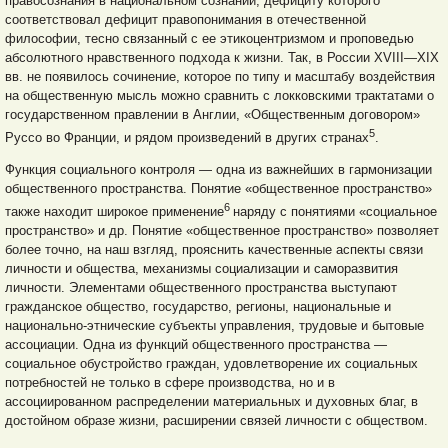
правосознания в национальном сознании, дефициту которого
соответствовал дефицит правопонимания в отечественной
философии, тесно связанный с ее этикоцентризмом и проповедью
абсолютного нравственного подхода к жизни. Так, в России XVIII—XIX
вв. не появилось сочинение, которое по типу и масштабу воздействия
на общественную мысль можно сравнить с локковскими трактатами о
государственном правлении в Англии, «Общественным договором»
5
Руссо во Франции, и рядом произведений в других странах
.
Функция социального контроля — одна из важнейших в гармонизации
общественного пространства. Понятие «общественное пространство»
6
также находит широкое применение
наряду с понятиями «социальное
пространство» и др. Понятие «общественное пространство» позволяет
более точно, на наш взгляд, прояснить качественные аспекты связи
личности и общества, механизмы социализации и саморазвития
личности. Элементами общественного пространства выступают
гражданское общество, государство, регионы, национальные и
национально-этнические субъекты управления, трудовые и бытовые
ассоциации. Одна из функций общественного пространства —
социальное обустройство граждан, удовлетворение их социальных
потребностей не только в сфере производства, но и в
ассоциированном распределении материальных и духовных благ, в
достойном образе жизни, расширении связей личности с обществом.