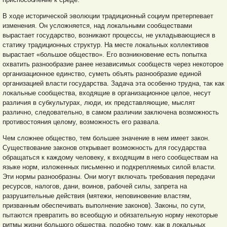
В ходе исторической эволюции традиционный социум претерпевает
изменения. Он усложняется, над локальными сообществами
вырастает государство, возникают процессы, не укладывающиеся в
статику традиционных структур. На месте локальных коллективов
вырастает «большое общество». Его возникновение есть попытка
охватить разнообразие ранее независимых сообществ через некоторое
организационное единство, суметь объять разнообразие единой
организацией власти государства. Задача эта особенно трудна, так как
локальные сообщества, входящие в организационное целое, несут
различия в субкультурах, люди, их представляющие, мыслят
различно, следовательно, в самом различии заключена возможность
противостояния целому, возможность его развала.
Чем сложнее общество, тем большее значение в нем имеет закон.
Существование законов открывает возможность для государства
обращаться к каждому человеку, к входящим в него сообществам на
языке норм, изложенных письменно и подкрепляемых силой власти.
Эти нормы разнообразны. Они могут включать требования передачи
ресурсов, налогов, дани, воинов, рабочей силы, запрета на
разрушительные действия (мятежи, неповиновение властям,
призванным обеспечивать выполнение законов). Законы, по сути,
пытаются превратить во всеобщую и обязательную норму некоторые
ритмы жизни большого общества, подобно тому, как в локальных