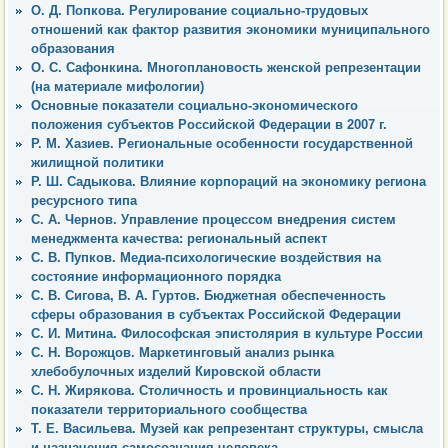
О. Д. Попкова. Регулирование социально-трудовых
отношений как фактор развития экономики муниципального
образования
О. С. Сафонкина. Многоплановость женской репрезентации
(на материале мифологии)
Основные показатели социально-экономического
положения субъектов Российской Федерации в 2007 г.
Р. М. Хазиев. Региональные особенности государственной
жилищной политики
Р. Ш. Садыкова. Влияние корпораций на экономику региона
ресурсного типа
С. А. Чернов. Управление процессом внедрения систем
менеджмента качества: региональный аспект
С. В. Пупков. Медиа-психологические воздействия на
состояние информационного порядка
С. В. Сигова, В. А. Гуртов. Бюджетная обеспеченность
сферы образования в субъектах Российской Федерации
С. И. Митина. Философская эпистолярия в культуре России
С. Н. Ворожцов. Маркетинговый анализ рынка
хлебобулочных изделий Кировской области
С. Н. Жирякова. Столичность и провинциальность как
показатели территориального сообщества
Т. Е. Васильева. Музей как репрезентант структуры, смысла
и назначения самосознания человека