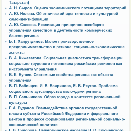
Татарстан)
А. Н. Сыров. Оценка экономического потенциала территорий
А. Ю. Ивлева. Об этнической идентичности и культурной
самоидентификации
А. Ю. Салеева. Реализация принципов всеобщего
управления качеством в деятельности коммерческих
банков региона
Б. Г. Хайрутдинов. Малое производственное
предпринимательство в регионе: социально-экономические
аспекты
В. А. Кижеватова. Социальная диагностика трансформации
социально-трудового потенциала российских регионов как
инструмента управления
В. К. Бугаев. Системные свойства региона как объекта
управления
В. П. Бабинцев, И. В. Бояринова, Е. В. Реутов. Проблема
социального аутсайдерства моло¬дежи региона
В. П. Сальникова. Образ города в контексте региональной
культуры
Г. А. Буданов. Взаимодействие органов государственной
власти субъекта Российской Федерации и федерального
центра в процессе формирования региональной социально-
экономической политики
Г. В. Сидорова. Педагогическое наследие В. О. Ключевского