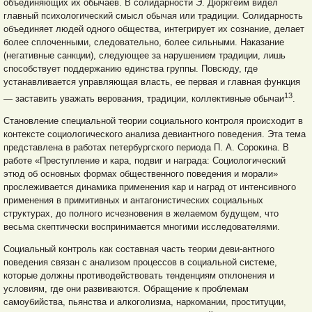
объединяющих их обычаев. В солидарности Э. Дюркгейм
видел
главный психологический смысл обычая или традиции. Солидарность
объединяет людей одного общества, интегрирует их сознание, делает
более сплоченными, следовательно, более сильными. Наказание
(негативные санкции), следующее за нарушением традиции, лишь
способствует поддержанию единства группы. Повсюду, где
устанавливается управляющая власть, ее первая и главная функция
13
— заставить уважать верования, традиции, коллективные обычаи
.
Становление специальной теории социального контроля происходит в
контексте социологического анализа девиантного поведения. Эта тема
представлена в работах петербургского периода П. А. Сорокина. В
работе «Преступление и кара, подвиг и награда: Социологический
этюд об основных формах общественного поведения и морали»
прослеживается динамика применения кар и наград от интенсивного
применения в примитивных и антагонистических социальных
структурах, до полного исчезновения в желаемом будущем, что
весьма скептически воспринимается многими исследователями.
Социальный контроль как составная часть теории деви-антного
поведения связан с анализом процессов в социальной системе,
которые должны противодействовать тенденциям отклонения и
условиям, где они развиваются. Обращение к проблемам
самоубийства, пьянства и алкоголизма, наркомании, проституции,