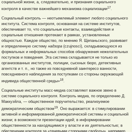
социальной жизни, а, следовательно, и признания социального
17
контроля в качестве важнейшего механизма социализации
.
Социальный контроль — неотъемлемый элемент любого социального
института. Система контроля, основанная на системе институтов,
обеспечивает то, что социальные контакты, взаимодействия и
социальные отношения протекают в рамках, установленных
общностью. Каждое общество, по мнению Я. Щепаньского, развивает
и определенную систему
надзора
(czujnosci), складывающуюся из
формальных и неформальных способов обнаружения нежелательных
поступков и поведения. Эта система складывается не только из
организованных институтов, полиции, сыскных бюро, детективных
агентств и т. п., но также из повседневной заинтересо ванности,
повседневного наблюдения за поступками со стороны окружающей
18
индивида общественной среды»
.
Социальные институты масс-медиа составляют важное звено в
системе социального контроля. Контроль медиа, по определению Д.
Маккуэйла, — общественное поручительство, реализуемое
19
демократическим обществом
. Оно выражается: в стимулировании
активной и информированной демократической системы и социальной
жизни; в возможности презентации идей; в информировании
общественности за находящимися у власти и их деятельностью; в
обеспечении контроля за «теневыми сторонами свободы», например,